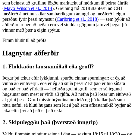
sem beinast að gruflinu lögðu marktækt af mörkum til þeirra áhrifa
(
Mayo-Wilson et al., 2014
). Greining frá 2018 staðfesti að CBT-
meðferð á netinu skilar sambærilegum árangri og meðferð í eigin
persónu fyrir þessi mynstur (
Carlbring et al., 2018
) — sem þýðir að
aðferðirnar hér að neðan eru vel studdar gögnum jafnvel þegar þú
vinnur með þær á eigin spýtur.
Fimm hlutir til að prófa
Hagnýtar aðferðir
1. Flokkaðu: lausnamiðað eða grufl?
Þegar þú tekur eftir lykkjunni, spurðu einnar spurningar: er ég að
vinna að einhverju, eða er ég að snúa þessu? Ef það er hið síðara —
og það er það yfirleitt — hefurðu greint grufl, sem er sú tegund
hugsunar sem mest er virði að rjúfa. Að nefna það losar um eitthvað
af gripi þess. Grufl missir brýndina um leið og þú kallar það sínu
rétta nafni; sá hluti hugans sem leit á það sem afkastamikið byrjar að
taka eftir því að það er það ekki.
2. Skipuleggðu það (þverstæð inngrip)
Veldu fimmtán mínútur seinna í dag — segjum 18:15 til 18:30 — og