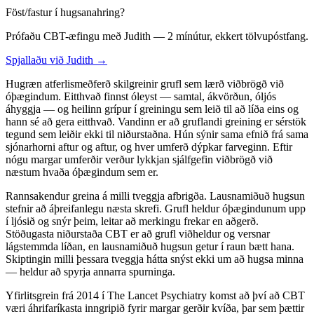
Föst/fastur í hugsanahring?
Prófaðu CBT-æfingu með Judith — 2 mínútur, ekkert tölvupóstfang.
Spjallaðu við Judith →
Hugræn atferlismeðferð skilgreinir grufl sem lærð viðbrögð við
óþægindum. Eitthvað finnst óleyst — samtal, ákvörðun, óljós
áhyggja — og heilinn grípur í greiningu sem leið til að líða eins og
hann sé að gera eitthvað. Vandinn er að gruflandi greining er sérstök
tegund sem leiðir ekki til niðurstaðna. Hún sýnir sama efnið frá sama
sjónarhorni aftur og aftur, og hver umferð dýpkar farveginn. Eftir
nógu margar umferðir verður lykkjan sjálfgefin viðbrögð við
næstum hvaða óþægindum sem er.
Rannsakendur greina á milli tveggja afbrigða. Lausnamiðuð hugsun
stefnir að áþreifanlegu næsta skrefi. Grufl heldur óþægindunum upp
í ljósið og snýr þeim, leitar að merkingu frekar en aðgerð.
Stöðugasta niðurstaða CBT er að grufl viðheldur og versnar
lágstemmda líðan, en lausnamiðuð hugsun getur í raun bætt hana.
Skiptingin milli þessara tveggja hátta snýst ekki um að hugsa minna
— heldur að spyrja annarra spurninga.
Yfirlitsgrein frá 2014 í The Lancet Psychiatry komst að því að CBT
væri áhrifaríkasta inngripið fyrir margar gerðir kvíða, þar sem þættir