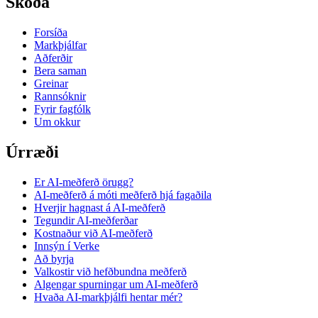
Skoða
Forsíða
Markþjálfar
Aðferðir
Bera saman
Greinar
Rannsóknir
Fyrir fagfólk
Um okkur
Úrræði
Er AI-meðferð örugg?
AI-meðferð á móti meðferð hjá fagaðila
Hverjir hagnast á AI-meðferð
Tegundir AI-meðferðar
Kostnaður við AI-meðferð
Innsýn í Verke
Að byrja
Valkostir við hefðbundna meðferð
Algengar spurningar um AI-meðferð
Hvaða AI-markþjálfi hentar mér?