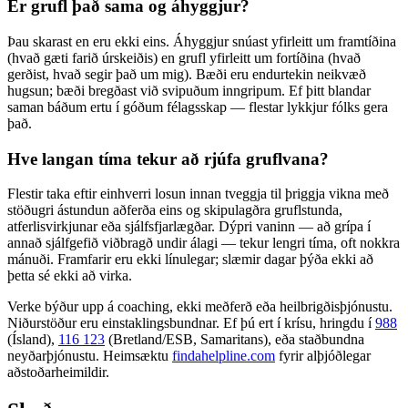
Er grufl það sama og áhyggjur?
Þau skarast en eru ekki eins. Áhyggjur snúast yfirleitt um framtíðina
(hvað gæti farið úrskeiðis) en grufl yfirleitt um fortíðina (hvað
gerðist, hvað segir það um mig). Bæði eru endurtekin neikvæð
hugsun; bæði bregðast við svipuðum inngripum. Ef þitt blandar
saman báðum ertu í góðum félagsskap — flestar lykkjur fólks gera
það.
Hve langan tíma tekur að rjúfa gruflvana?
Flestir taka eftir einhverri losun innan tveggja til þriggja vikna með
stöðugri ástundun aðferða eins og skipulagðra gruflstunda,
atferlisvirkjunar eða sjálfsfjarlægðar. Dýpri vaninn — að grípa í
annað sjálfgefið viðbragð undir álagi — tekur lengri tíma, oft nokkra
mánuði. Framfarir eru ekki línulegar; slæmir dagar þýða ekki að
þetta sé ekki að virka.
Verke býður upp á coaching, ekki meðferð eða heilbrigðisþjónustu.
Niðurstöður eru einstaklingsbundnar. Ef þú ert í krísu, hringdu í
988
(Ísland),
116 123
(Bretland/ESB, Samaritans),
eða staðbundna
neyðarþjónustu. Heimsæktu
findahelpline.com
fyrir alþjóðlegar
aðstoðarheimildir.