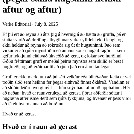
aftur og aftur)
Verke Editorial
·
July 8, 2025
Ef þú ert að reyna að átta þig á hvernig á að hætta að grufla, þá er
stutta svarið að dreifing athyglinnar virkar yfirleitt ekki lengi, og
ekki heldur að reyna að rökræða sig út úr hugsuninni. Það sem
virkar er að rjúfa mynstrið með annars konar hugarbragði — sem
gefur lykkjunni eitthvað ákveðið að gera, og lokar svo hurðinni.
Góðu fréttirnar: grufl er meðal þeirra mynstra sem skilið er best í
hugfræði, og aðferðirnar til að rjúfa það eru áþreifanlegar.
Grufl er ekki merki um að þú sért veik/ur eða biluð/aður. Þetta er vel
troðin slóð sem heilinn fer þegar eitthvað finnst óklárað. Vandinn er
að slóðin leiðir hvergi nýtt — hún snýr bara aftur að upphafinu. Hér
að neðan: hvað er raunverulega að gerast, fjórar aðferðir sóttar í
hugræna atferlismeðferð sem rjúfa lykkjuna, og hvenær er þess virði
að fá einhvern annan að borðinu.
Hvað er að gerast
Hvað er í raun að gerast