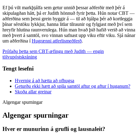
Ef þú vilt markþjálfa sem getur unnið þessar aðferðir með þér á
skipulagðan hátt, þá er Judith hönnuð fyrir þetta. Hún notar CBT —
aðferðina sem þessi grein byggir á — til að hjálpa þér að kortleggja
þínar sérstöku lykkjur, hanna litlar tilraunir og fylgjast með því sem
hreyfir hlutina raunverulega. Hún man hvað þið hafið verið að vinna
með þvert á samtöl, svo vinnan safnast upp viku eftir viku. Sjá nánar
um aðferðina í
Hugrænni atferlismeðferð
.
Prófaðu þetta sem CBT-æfingu með Judith — engin
tölvupóstskráning
Tengt lesefni
Hvernig á að hætta að ofhugsa
Geturðu ekki hætt að spila samtöl aftur og aftur í huganum?
Skoða allar greinar
Algengar spurningar
Algengar spurningar
Hver er munurinn á grufli og lausnaleit?