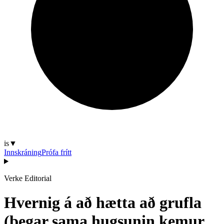
is
▼
Innskráning
Prófa frítt
Verke Editorial
Hvernig á að hætta að grufla
(þegar sama hugsunin kemur