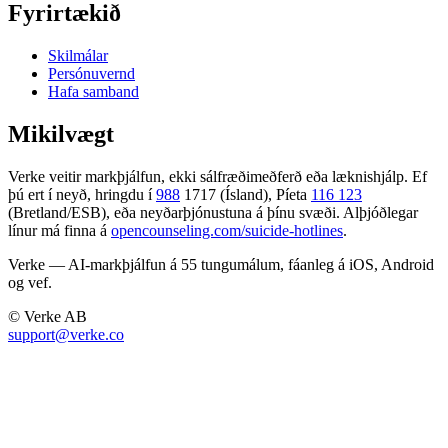
Fyrirtækið
Skilmálar
Persónuvernd
Hafa samband
Mikilvægt
Verke veitir markþjálfun, ekki sálfræðimeðferð eða læknishjálp. Ef
þú ert í neyð, hringdu í
988
1717 (Ísland), Píeta
116 123
(Bretland/ESB), eða neyðarþjónustuna á þínu svæði. Alþjóðlegar
línur má finna á
opencounseling.com/suicide-hotlines
.
Verke — AI-markþjálfun á 55 tungumálum, fáanleg á iOS, Android
og vef.
© Verke AB
support@verke.co