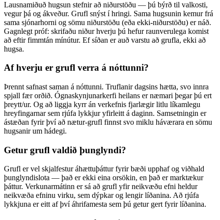
Lausnamiðuð hugsun stefnir að niðurstöðu — þú býrð til valkosti,
vegur þá og ákveður. Grufl snýst í hringi. Sama hugsunin kemur frá
sama sjónarhorni og sömu niðurstöðu (eða ekki-niðurstöðu) er náð.
Gagnlegt próf: skrifaðu niður hverju þú hefur raunverulega komist
að eftir fimmtán mínútur. Ef síðan er auð varstu að grufla, ekki að
hugsa.
Af hverju er grufl verra á nóttunni?
Þrennt safnast saman á nóttunni. Truflanir dagsins hætta, svo innra
spjall fær orðið. Ógnaskynjunarkerfi heilans er næmari þegar þú ert
þreytt/ur. Og að liggja kyrr án verkefnis fjarlægir litlu líkamlegu
hreyfingarnar sem rjúfa lykkjur yfirleitt á daginn. Samsetningin er
ástæðan fyrir því að nætur-grufl finnst svo miklu háværara en sömu
hugsanir um hádegi.
Getur grufl valdið þunglyndi?
Grufl er vel skjalfestur áhættuþáttur fyrir bæði upphaf og viðhald
þunglyndislota — það er ekki eina orsökin, en það er marktækur
þáttur. Verkunarmátinn er sá að grufl yfir neikvæðu efni heldur
neikvæða efninu virku, sem dýpkar og lengir líðanina. Að rjúfa
lykkjuna er eitt af því áhrifamesta sem þú getur gert fyrir líðanina.