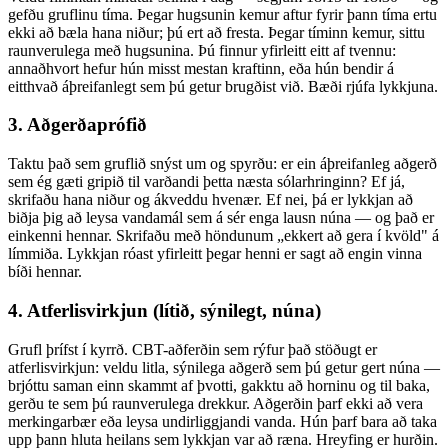
gefðu gruflinu tíma. Þegar hugsunin kemur aftur fyrir þann tíma ertu
ekki að bæla hana niður; þú ert að fresta. Þegar tíminn kemur, sittu
raunverulega með hugsunina. Þú finnur yfirleitt eitt af tvennu:
annaðhvort hefur hún misst mestan kraftinn, eða hún bendir á
eitthvað áþreifanlegt sem þú getur brugðist við. Bæði rjúfa lykkjuna.
3. Aðgerðaprófið
Taktu það sem gruflið snýst um og spyrðu: er ein áþreifanleg aðgerð
sem ég gæti gripið til varðandi þetta næsta sólarhringinn? Ef já,
skrifaðu hana niður og ákveddu hvenær. Ef nei, þá er lykkjan að
biðja þig að leysa vandamál sem á sér enga lausn núna — og það er
einkenni hennar. Skrifaðu með höndunum „ekkert að gera í kvöld" á
límmiða. Lykkjan róast yfirleitt þegar henni er sagt að engin vinna
bíði hennar.
4. Atferlisvirkjun (lítið, sýnilegt, núna)
Grufl þrífst í kyrrð. CBT-aðferðin sem rýfur það stöðugt er
atferlisvirkjun: veldu litla, sýnilega aðgerð sem þú getur gert núna —
brjóttu saman einn skammt af þvotti, gakktu að horninu og til baka,
gerðu te sem þú raunverulega drekkur. Aðgerðin þarf ekki að vera
merkingarbær eða leysa undirliggjandi vanda. Hún þarf bara að taka
upp þann hluta heilans sem lykkjan var að ræna. Hreyfing er hurðin.