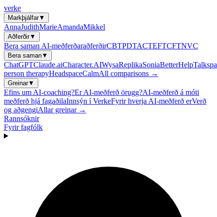
verke
Markþjálfar
▼
Anna
Judith
Marie
Amanda
Mikkel
Aðferðir
▼
Bera saman AI-meðferðaraðferðir
CBT
PDT
ACT
EFT
CFT
NVC
Bera saman
▼
ChatGPT
Claude.ai
Character.AI
Wysa
Replika
Sonia
BetterHelp
Talkspa
person therapy
Headspace
Calm
All comparisons →
Greinar
▼
Efins um AI-coaching?
Er AI-meðferð örugg?
AI-meðferð á móti
meðferð hjá fagaðila
Innsýn í Verke
Fyrir hverja AI-meðferð er
Verð
og aðgengi
Allar greinar →
Rannsóknir
Fyrir fagfólk