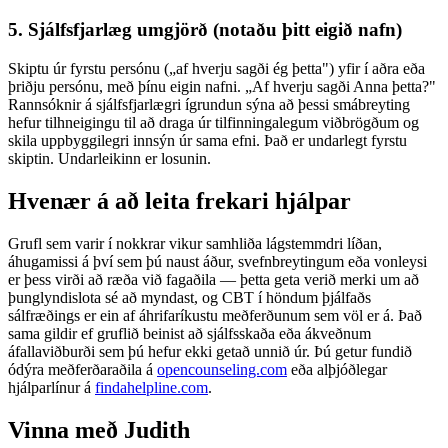
5. Sjálfsfjarlæg umgjörð (notaðu þitt eigið nafn)
Skiptu úr fyrstu persónu („af hverju sagði ég þetta") yfir í aðra eða
þriðju persónu, með þínu eigin nafni. „Af hverju sagði Anna þetta?"
Rannsóknir á sjálfsfjarlægri ígrundun sýna að þessi smábreyting
hefur tilhneigingu til að draga úr tilfinningalegum viðbrögðum og
skila uppbyggilegri innsýn úr sama efni. Það er undarlegt fyrstu
skiptin. Undarleikinn er losunin.
Hvenær á að leita frekari hjálpar
Grufl sem varir í nokkrar vikur samhliða lágstemmdri líðan,
áhugamissi á því sem þú naust áður, svefnbreytingum eða vonleysi
er þess virði að ræða við fagaðila — þetta geta verið merki um að
þunglyndislota sé að myndast, og CBT í höndum þjálfaðs
sálfræðings er ein af áhrifaríkustu meðferðunum sem völ er á. Það
sama gildir ef gruflið beinist að sjálfsskaða eða ákveðnum
áfallaviðburði sem þú hefur ekki getað unnið úr. Þú getur fundið
ódýra meðferðaraðila á
opencounseling.com
eða alþjóðlegar
hjálparlínur á
findahelpline.com
.
Vinna með Judith