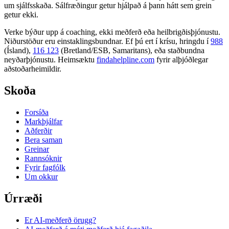
um sjálfsskaða. Sálfræðingur getur hjálpað á þann hátt sem grein
getur ekki.
Verke býður upp á coaching, ekki meðferð eða heilbrigðisþjónustu.
Niðurstöður eru einstaklingsbundnar. Ef þú ert í krísu, hringdu í
988
(Ísland),
116 123
(Bretland/ESB, Samaritans),
eða staðbundna
neyðarþjónustu. Heimsæktu
findahelpline.com
fyrir alþjóðlegar
aðstoðarheimildir.
Skoða
Forsíða
Markþjálfar
Aðferðir
Bera saman
Greinar
Rannsóknir
Fyrir fagfólk
Um okkur
Úrræði
Er AI-meðferð örugg?