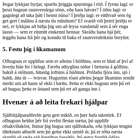
Þegar lykkjan byrjar, spurðu þriggja spurninga í röð. Í fyrsta lagi: er
þessi hugsun raunverulega sönn, eða bara hávær? Í öðru lagi: er
gagnlegt að taka þátt í henni núna? Í þriðja lagi: er eitthvað sem ég
get gert í málinu á næstu tíu mínútum? Ef svarið við þeirri þriðju er
nei, er lykkjan að biðja þig um að leysa vandamál sem á sér enga
lausn — sem er einmitt einkenni hennar. Skráðu hana hjá þér,
leggðu hana frá þér og komdu til baka ef raunveruleikinn breytist.
5. Festu þig í líkamanum
Ofhugsun er upplifun sem er aðeins í höfðinu, sem er hluti af því af
hverju hún fer í hringi. Færðu athyglina niður í fæturna á gólfinu,
bakið á stólnum, hitastig loftsins á húðinni. Prófaðu fjóra inn, sjö í
haldi, átta út — tvisvar. Hugurinn róast aðeins þegar líkaminn sendir
merki um að hann sé ekki í hættu. Þetta er ekki hugsun sem þú ert
að hugsa; þetta er ástand sem þú ert að ganga inn í.
Hvenær á að leita frekari hjálpar
Sjálfshjálparaðferðir geta gert mikið, en þær hafa takmörk. Ef
ofhugsun heldur þér frá svefni flestar nætur, þú upplifir
ofsakvíðaköst, finnur þig hugsa um sjálfsskaða, eða lykkjan tengist
tilteknum atburði sem þú getur ekki unnið úr, þá er rétta næsta
skrefið að ræða við löggiltan fagaðila. Þú getur fundið ódýra