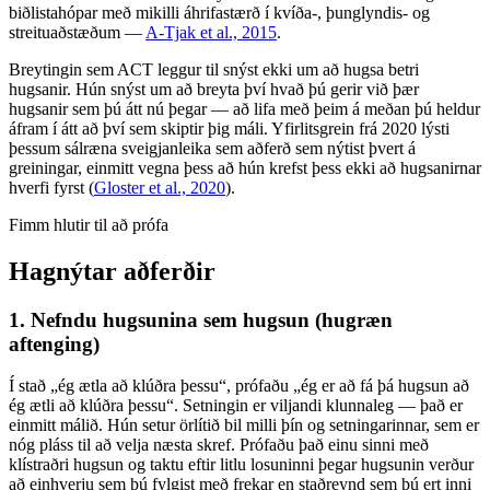
biðlistahópar með mikilli áhrifastærð í kvíða-, þunglyndis- og
streituaðstæðum —
A-Tjak et al., 2015
.
Breytingin sem ACT leggur til snýst ekki um að hugsa betri
hugsanir. Hún snýst um að breyta því hvað þú gerir við þær
hugsanir sem þú átt nú þegar — að lifa með þeim á meðan þú heldur
áfram í átt að því sem skiptir þig máli. Yfirlitsgrein frá 2020 lýsti
þessum sálræna sveigjanleika sem aðferð sem nýtist þvert á
greiningar, einmitt vegna þess að hún krefst þess ekki að hugsanirnar
hverfi fyrst
(
Gloster et al., 2020
).
Fimm hlutir til að prófa
Hagnýtar aðferðir
1. Nefndu hugsunina sem hugsun (hugræn
aftenging)
Í stað „ég ætla að klúðra þessu“, prófaðu „ég er að fá þá hugsun að
ég ætli að klúðra þessu“. Setningin er viljandi klunnaleg — það er
einmitt málið. Hún setur örlítið bil milli þín og setningarinnar, sem er
nóg pláss til að velja næsta skref. Prófaðu það einu sinni með
klístraðri hugsun og taktu eftir litlu losuninni þegar hugsunin verður
að einhverju sem þú fylgist með frekar en staðreynd sem þú ert inni