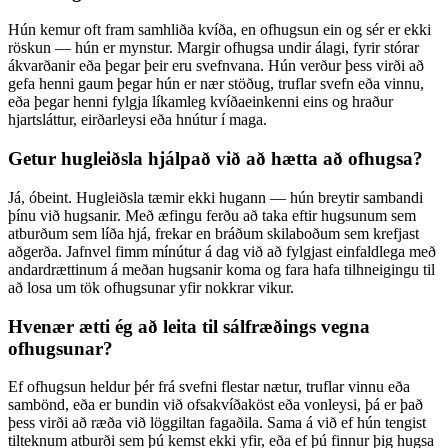
Hún kemur oft fram samhliða kvíða, en ofhugsun ein og sér er ekki
röskun — hún er mynstur. Margir ofhugsa undir álagi, fyrir stórar
ákvarðanir eða þegar þeir eru svefnvana. Hún verður þess virði að
gefa henni gaum þegar hún er nær stöðug, truflar svefn eða vinnu,
eða þegar henni fylgja líkamleg kvíðaeinkenni eins og hraður
hjartsláttur, eirðarleysi eða hnútur í maga.
Getur hugleiðsla hjálpað við að hætta að ofhugsa?
Já, óbeint. Hugleiðsla tæmir ekki hugann — hún breytir sambandi
þínu við hugsanir. Með æfingu ferðu að taka eftir hugsunum sem
atburðum sem líða hjá, frekar en bráðum skilaboðum sem krefjast
aðgerða. Jafnvel fimm mínútur á dag við að fylgjast einfaldlega með
andardrættinum á meðan hugsanir koma og fara hafa tilhneigingu til
að losa um tök ofhugsunar yfir nokkrar vikur.
Hvenær ætti ég að leita til sálfræðings vegna
ofhugsunar?
Ef ofhugsun heldur þér frá svefni flestar nætur, truflar vinnu eða
sambönd, eða er bundin við ofsakvíðaköst eða vonleysi, þá er það
þess virði að ræða við löggiltan fagaðila. Sama á við ef hún tengist
tilteknum atburði sem þú kemst ekki yfir, eða ef þú finnur þig hugsa