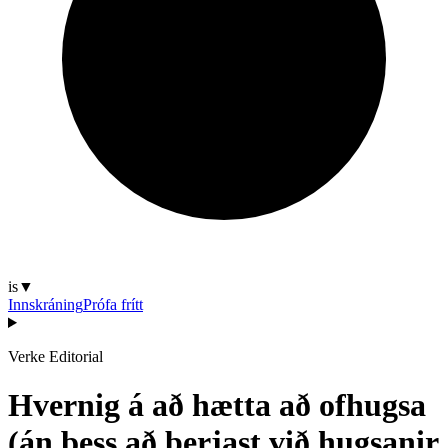
is
▼
Innskráning
Prófa frítt
Verke Editorial
Hvernig á að hætta að ofhugsa
(án þess að berjast við hugsanir