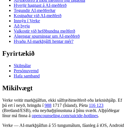
AI-meðferð á móti meðferð hjá fagaðila
Hverjir hagnast á AI-meðferð
Tegundir AI-meðferðar
Kostnaður við AI-meðferð
Innsýn í Verke
Að byrja
Valkostir við hefðbundna meðferð
Algengar spurningar um AI-meðferð
Hvaða AI-markþjálfi hentar mér?
Fyrirtækið
Skilmálar
Persónuvernd
Hafa samband
Mikilvægt
Verke veitir markþjálfun, ekki sálfræðimeðferð eða læknishjálp. Ef
þú ert í neyð, hringdu í
988
1717 (Ísland), Píeta
116 123
(Bretland/ESB), eða neyðarþjónustuna á þínu svæði. Alþjóðlegar
línur má finna á
opencounseling.com/suicide-hotlines
.
Verke — AI-markþjálfun á 55 tungumálum, fáanleg á iOS, Android