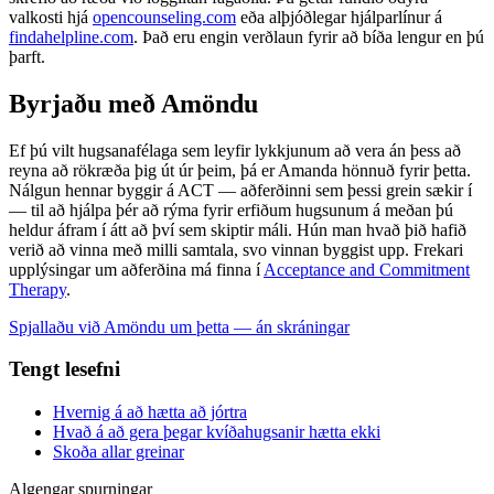
valkosti hjá
opencounseling.com
eða alþjóðlegar hjálparlínur á
findahelpline.com
. Það eru engin verðlaun fyrir að bíða lengur en þú
þarft.
Byrjaðu með Amöndu
Ef þú vilt hugsanafélaga sem leyfir lykkjunum að vera án þess að
reyna að rökræða þig út úr þeim, þá er Amanda hönnuð fyrir þetta.
Nálgun hennar byggir á ACT — aðferðinni sem þessi grein sækir í
— til að hjálpa þér að rýma fyrir erfiðum hugsunum á meðan þú
heldur áfram í átt að því sem skiptir máli. Hún man hvað þið hafið
verið að vinna með milli samtala, svo vinnan byggist upp. Frekari
upplýsingar um aðferðina má finna í
Acceptance and Commitment
Therapy
.
Spjallaðu við Amöndu um þetta — án skráningar
Tengt lesefni
Hvernig á að hætta að jórtra
Hvað á að gera þegar kvíðahugsanir hætta ekki
Skoða allar greinar
Algengar spurningar