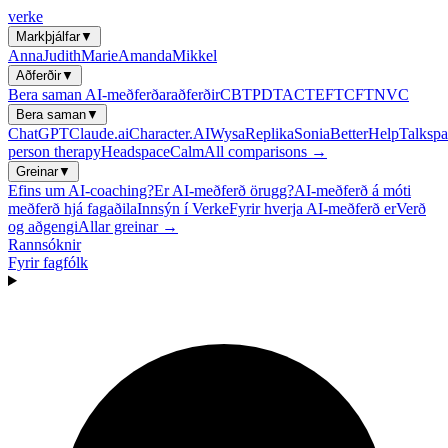
verke
Markþjálfar
▼
Anna
Judith
Marie
Amanda
Mikkel
Aðferðir
▼
Bera saman AI-meðferðaraðferðir
CBT
PDT
ACT
EFT
CFT
NVC
Bera saman
▼
ChatGPT
Claude.ai
Character.AI
Wysa
Replika
Sonia
BetterHelp
Talkspa
person therapy
Headspace
Calm
All comparisons →
Greinar
▼
Efins um AI-coaching?
Er AI-meðferð örugg?
AI-meðferð á móti
meðferð hjá fagaðila
Innsýn í Verke
Fyrir hverja AI-meðferð er
Verð
og aðgengi
Allar greinar →
Rannsóknir
Fyrir fagfólk