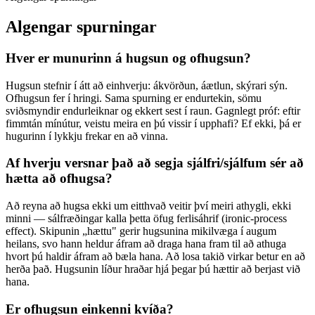
Algengar spurningar
Hver er munurinn á hugsun og ofhugsun?
Hugsun stefnir í átt að einhverju: ákvörðun, áætlun, skýrari sýn.
Ofhugsun fer í hringi. Sama spurning er endurtekin, sömu
sviðsmyndir endurleiknar og ekkert sest í raun. Gagnlegt próf: eftir
fimmtán mínútur, veistu meira en þú vissir í upphafi? Ef ekki, þá er
hugurinn í lykkju frekar en að vinna.
Af hverju versnar það að segja sjálfri/sjálfum sér að
hætta að ofhugsa?
Að reyna að hugsa ekki um eitthvað veitir því meiri athygli, ekki
minni — sálfræðingar kalla þetta öfug ferlisáhrif (ironic-process
effect). Skipunin „hættu" gerir hugsunina mikilvæga í augum
heilans, svo hann heldur áfram að draga hana fram til að athuga
hvort þú haldir áfram að bæla hana. Að losa takið virkar betur en að
herða það. Hugsunin líður hraðar hjá þegar þú hættir að berjast við
hana.
Er ofhugsun einkenni kvíða?