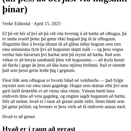
þínar)
Verke Editorial
·
April 15, 2025
Ef þú ert hér af því að þú vilt vita hvernig á að hætta að ofhugsa, þá
er stutta svarið þetta: þú getur ekki hugsað þig út úr ofhugsun.
Hugurinn lítur á hverja tilraun til að glíma niður hugsun sem enn
eina sönnunina fyrir því að hugsunin skipti máli — og þess vegna
verður hún háværari því harðar sem þú reynir að hætta. Það sem
virkar er að breyta sambandi þínu við hugsunina — að leyfa henni
að flæða í gegn án þess að láta hana stjórna ferðinni. Það er einmitt
það sem þessi grein leiðir þig í gegnum.
Flest fólk sem ofhugsar er hvorki bilað né veikburða — það fylgir
mynstri sem var einu sinni gagnlegt. Hugur sem skimar eftir því sem
gæti farið úrskeiðis er að vinna sína vinnu. Vinnan hætti bara
einhvern tíma að vera gagnleg, og enginn sagði huganum að hætta.
Hér að neðan: hvað er í raun að gerast undir niðri, fimm hlutir sem
þú getur prófað, og hvenær er þess virði að fá einhvern annan með.
Hvað er að gerast
Hvað er í raun að gerast