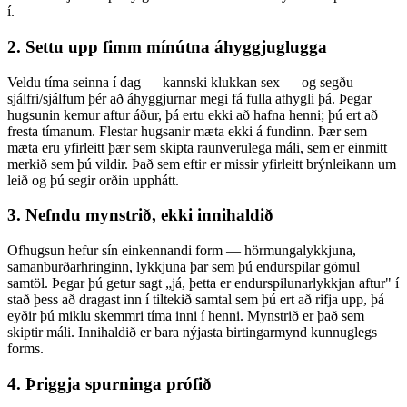
í.
2. Settu upp fimm mínútna áhyggjuglugga
Veldu tíma seinna í dag — kannski klukkan sex — og segðu
sjálfri/sjálfum þér að áhyggjurnar megi fá fulla athygli þá. Þegar
hugsunin kemur aftur áður, þá ertu ekki að hafna henni; þú ert að
fresta tímanum. Flestar hugsanir mæta ekki á fundinn. Þær sem
mæta eru yfirleitt þær sem skipta raunverulega máli, sem er einmitt
merkið sem þú vildir. Það sem eftir er missir yfirleitt brýnleikann um
leið og þú segir orðin upphátt.
3. Nefndu mynstrið, ekki innihaldið
Ofhugsun hefur sín einkennandi form — hörmungalykkjuna,
samanburðarhringinn, lykkjuna þar sem þú endurspilar gömul
samtöl. Þegar þú getur sagt „já, þetta er endurspilunarlykkjan aftur" í
stað þess að dragast inn í tiltekið samtal sem þú ert að rifja upp, þá
eyðir þú miklu skemmri tíma inni í henni. Mynstrið er það sem
skiptir máli. Innihaldið er bara nýjasta birtingarmynd kunnuglegs
forms.
4. Þriggja spurninga prófið