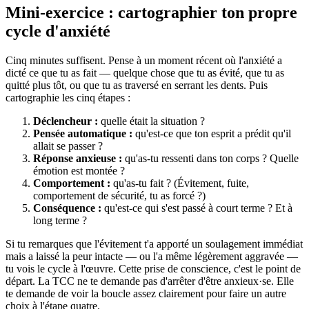
Mini-exercice : cartographier ton propre
cycle d'anxiété
Cinq minutes suffisent. Pense à un moment récent où l'anxiété a
dicté ce que tu as fait — quelque chose que tu as évité, que tu as
quitté plus tôt, ou que tu as traversé en serrant les dents. Puis
cartographie les cinq étapes :
Déclencheur :
quelle était la situation ?
Pensée automatique :
qu'est-ce que ton esprit a prédit qu'il
allait se passer ?
Réponse anxieuse :
qu'as-tu ressenti dans ton corps ? Quelle
émotion est montée ?
Comportement :
qu'as-tu fait ? (Évitement, fuite,
comportement de sécurité, tu as forcé ?)
Conséquence :
qu'est-ce qui s'est passé à court terme ? Et à
long terme ?
Si tu remarques que l'évitement t'a apporté un soulagement immédiat
mais a laissé la peur intacte — ou l'a même légèrement aggravée —
tu vois le cycle à l'œuvre. Cette prise de conscience, c'est le point de
départ. La TCC ne te demande pas d'arrêter d'être anxieux·se. Elle
te demande de voir la boucle assez clairement pour faire un autre
choix à l'étape quatre.