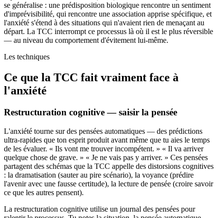
se généralise : une prédisposition biologique rencontre un sentiment
d'imprévisibilité, qui rencontre une association apprise spécifique, et
l'anxiété s'étend à des situations qui n'avaient rien de menaçant au
départ. La TCC interrompt ce processus là où il est le plus réversible
— au niveau du comportement d'évitement lui-même.
Les techniques
Ce que la TCC fait vraiment face à
l'anxiété
Restructuration cognitive — saisir la pensée
L'anxiété tourne sur des pensées automatiques — des prédictions
ultra-rapides que ton esprit produit avant même que tu aies le temps
de les évaluer. « Ils vont me trouver incompétent. » « Il va arriver
quelque chose de grave. » « Je ne vais pas y arriver. » Ces pensées
partagent des schémas que la TCC appelle des distorsions cognitives
: la dramatisation (sauter au pire scénario), la voyance (prédire
l'avenir avec une fausse certitude), la lecture de pensée (croire savoir
ce que les autres pensent).
La restructuration cognitive utilise un journal des pensées pour
ralentir le processus. Tu notes la situation, la pensée automatique,