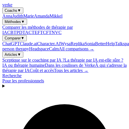
verke
Coachs
▼
Anna
Judith
Marie
Amanda
Mikkel
Méthodes
▼
Comparer les méthodes de thérapie par
IA
CBT
PDT
ACT
EFT
CFT
NVC
Comparer
▼
ChatGPT
Claude.ai
Character.AI
Wysa
Replika
Sonia
BetterHelp
Talkspa
person therapy
Headspace
Calm
All comparisons →
Articles
▼
Sceptique sur le coaching par IA ?
La thérapie par IA est-elle sûre ?
IA ou thérapie humaine
Dans les coulisses de Verke
À qui s'adresse la
thérapie par IA
Coût et accès
Tous les articles →
Recherche
Pour les professionnels