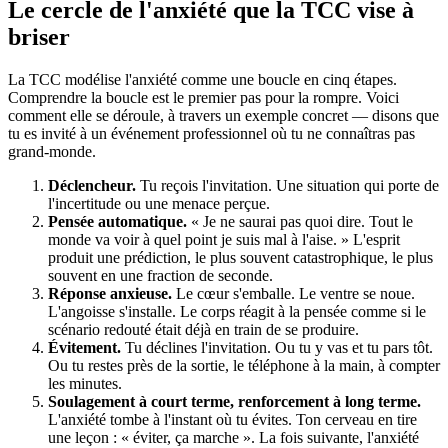
Le cercle de l'anxiété que la TCC vise à
briser
La TCC modélise l'anxiété comme une boucle en cinq étapes.
Comprendre la boucle est le premier pas pour la rompre. Voici
comment elle se déroule, à travers un exemple concret — disons que
tu es invité à un événement professionnel où tu ne connaîtras pas
grand-monde.
Déclencheur.
Tu reçois l'invitation. Une situation qui porte de
l'incertitude ou une menace perçue.
Pensée automatique.
« Je ne saurai pas quoi dire. Tout le
monde va voir à quel point je suis mal à l'aise. » L'esprit
produit une prédiction, le plus souvent catastrophique, le plus
souvent en une fraction de seconde.
Réponse anxieuse.
Le cœur s'emballe. Le ventre se noue.
L'angoisse s'installe. Le corps réagit à la pensée comme si le
scénario redouté était déjà en train de se produire.
Évitement.
Tu déclines l'invitation. Ou tu y vas et tu pars tôt.
Ou tu restes près de la sortie, le téléphone à la main, à compter
les minutes.
Soulagement à court terme, renforcement à long terme.
L'anxiété tombe à l'instant où tu évites. Ton cerveau en tire
une leçon : « éviter, ça marche ». La fois suivante, l'anxiété