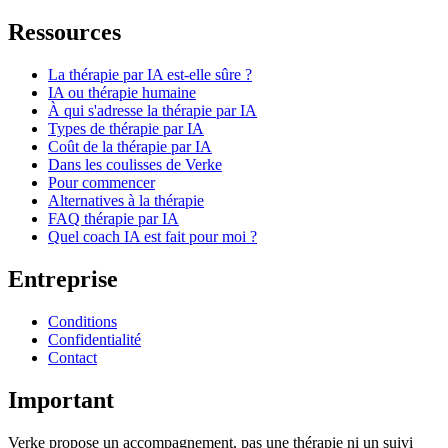
Ressources
La thérapie par IA est-elle sûre ?
IA ou thérapie humaine
À qui s'adresse la thérapie par IA
Types de thérapie par IA
Coût de la thérapie par IA
Dans les coulisses de Verke
Pour commencer
Alternatives à la thérapie
FAQ thérapie par IA
Quel coach IA est fait pour moi ?
Entreprise
Conditions
Confidentialité
Contact
Important
Verke propose un accompagnement, pas une thérapie ni un suivi