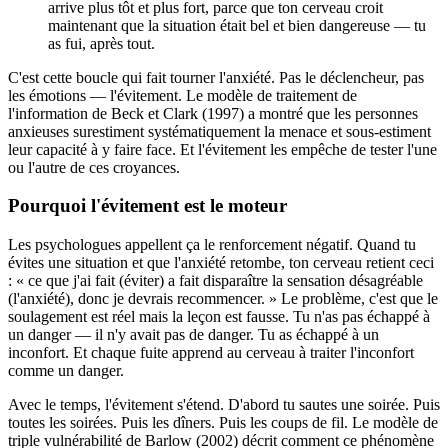
arrive plus tôt et plus fort, parce que ton cerveau croit
maintenant que la situation était bel et bien dangereuse — tu
as fui, après tout.
C'est cette boucle qui fait tourner l'anxiété. Pas le déclencheur, pas
les émotions — l'évitement. Le modèle de traitement de
l'information de Beck et Clark (1997) a montré que les personnes
anxieuses surestiment systématiquement la menace et sous-estiment
leur capacité à y faire face. Et l'évitement les empêche de tester l'une
ou l'autre de ces croyances.
Pourquoi l'évitement est le moteur
Les psychologues appellent ça le renforcement négatif. Quand tu
évites une situation et que l'anxiété retombe, ton cerveau retient ceci
: « ce que j'ai fait (éviter) a fait disparaître la sensation désagréable
(l'anxiété), donc je devrais recommencer. » Le problème, c'est que le
soulagement est réel mais la leçon est fausse. Tu n'as pas échappé à
un danger — il n'y avait pas de danger. Tu as échappé à un
inconfort. Et chaque fuite apprend au cerveau à traiter l'inconfort
comme un danger.
Avec le temps, l'évitement s'étend. D'abord tu sautes une soirée. Puis
toutes les soirées. Puis les dîners. Puis les coups de fil. Le modèle de
triple vulnérabilité de Barlow (2002) décrit comment ce phénomène