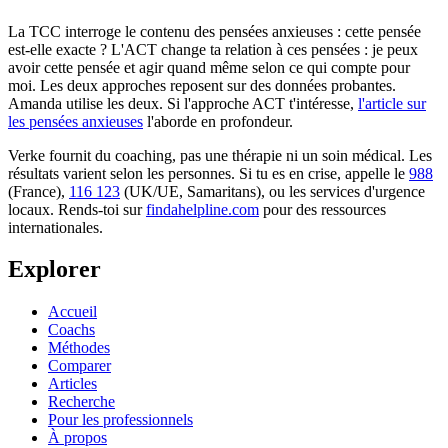
La TCC interroge le contenu des pensées anxieuses : cette pensée
est-elle exacte ? L'ACT change ta relation à ces pensées : je peux
avoir cette pensée et agir quand même selon ce qui compte pour
moi. Les deux approches reposent sur des données probantes.
Amanda utilise les deux. Si l'approche ACT t'intéresse,
l'article sur
les pensées anxieuses
l'aborde en profondeur.
Verke fournit du coaching, pas une thérapie ni un soin médical. Les
résultats varient selon les personnes. Si tu es en crise, appelle le
988
(France),
116 123
(UK/UE, Samaritans),
ou les services d'urgence
locaux. Rends-toi sur
findahelpline.com
pour des ressources
internationales.
Explorer
Accueil
Coachs
Méthodes
Comparer
Articles
Recherche
Pour les professionnels
À propos