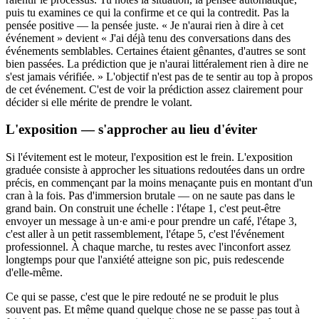
puis tu examines ce qui la confirme et ce qui la contredit. Pas la
pensée positive — la pensée juste. « Je n'aurai rien à dire à cet
événement » devient « J'ai déjà tenu des conversations dans des
événements semblables. Certaines étaient gênantes, d'autres se sont
bien passées. La prédiction que je n'aurai littéralement rien à dire ne
s'est jamais vérifiée. » L'objectif n'est pas de te sentir au top à propos
de cet événement. C'est de voir la prédiction assez clairement pour
décider si elle mérite de prendre le volant.
L'exposition — s'approcher au lieu d'éviter
Si l'évitement est le moteur, l'exposition est le frein. L'exposition
graduée consiste à approcher les situations redoutées dans un ordre
précis, en commençant par la moins menaçante puis en montant d'un
cran à la fois. Pas d'immersion brutale — on ne saute pas dans le
grand bain. On construit une échelle : l'étape 1, c'est peut-être
envoyer un message à un·e ami·e pour prendre un café, l'étape 3,
c'est aller à un petit rassemblement, l'étape 5, c'est l'événement
professionnel. À chaque marche, tu restes avec l'inconfort assez
longtemps pour que l'anxiété atteigne son pic, puis redescende
d'elle-même.
Ce qui se passe, c'est que le pire redouté ne se produit le plus
souvent pas. Et même quand quelque chose ne se passe pas tout à