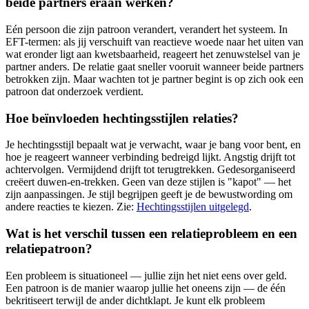
beide partners eraan werken?
Eén persoon die zijn patroon verandert, verandert het systeem. In
EFT-termen: als jij verschuift van reactieve woede naar het uiten van
wat eronder ligt aan kwetsbaarheid, reageert het zenuwstelsel van je
partner anders. De relatie gaat sneller vooruit wanneer beide partners
betrokken zijn. Maar wachten tot je partner begint is op zich ook een
patroon dat onderzoek verdient.
Hoe beïnvloeden hechtingsstijlen relaties?
Je hechtingsstijl bepaalt wat je verwacht, waar je bang voor bent, en
hoe je reageert wanneer verbinding bedreigd lijkt. Angstig drijft tot
achtervolgen. Vermijdend drijft tot terugtrekken. Gedesorganiseerd
creëert duwen-en-trekken. Geen van deze stijlen is "kapot" — het
zijn aanpassingen. Je stijl begrijpen geeft je de bewustwording om
andere reacties te kiezen. Zie:
Hechtingsstijlen uitgelegd
.
Wat is het verschil tussen een relatieprobleem en een
relatiepatroon?
Een probleem is situationeel — jullie zijn het niet eens over geld.
Een patroon is de manier waarop jullie het oneens zijn — de één
bekritiseert terwijl de ander dichtklapt. Je kunt elk probleem