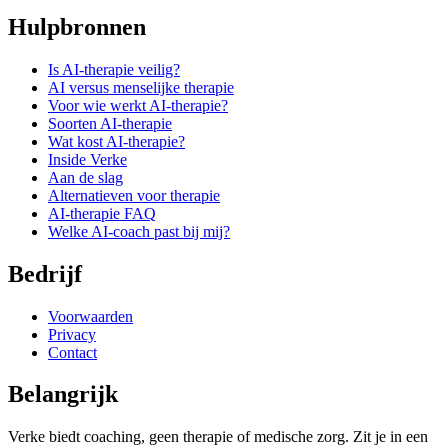
Hulpbronnen
Is AI-therapie veilig?
AI versus menselijke therapie
Voor wie werkt AI-therapie?
Soorten AI-therapie
Wat kost AI-therapie?
Inside Verke
Aan de slag
Alternatieven voor therapie
AI-therapie FAQ
Welke AI-coach past bij mij?
Bedrijf
Voorwaarden
Privacy
Contact
Belangrijk
Verke biedt coaching, geen therapie of medische zorg. Zit je in een