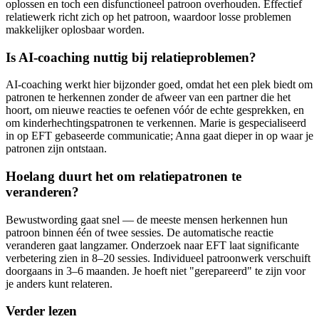
oplossen en toch een disfunctioneel patroon overhouden. Effectief
relatiewerk richt zich op het patroon, waardoor losse problemen
makkelijker oplosbaar worden.
Is AI-coaching nuttig bij relatieproblemen?
AI-coaching werkt hier bijzonder goed, omdat het een plek biedt om
patronen te herkennen zonder de afweer van een partner die het
hoort, om nieuwe reacties te oefenen vóór de echte gesprekken, en
om kinderhechtingspatronen te verkennen. Marie is gespecialiseerd
in op EFT gebaseerde communicatie; Anna gaat dieper in op waar je
patronen zijn ontstaan.
Hoelang duurt het om relatiepatronen te
veranderen?
Bewustwording gaat snel — de meeste mensen herkennen hun
patroon binnen één of twee sessies. De automatische reactie
veranderen gaat langzamer. Onderzoek naar EFT laat significante
verbetering zien in 8–20 sessies. Individueel patroonwerk verschuift
doorgaans in 3–6 maanden. Je hoeft niet "gerepareerd" te zijn voor
je anders kunt relateren.
Verder lezen