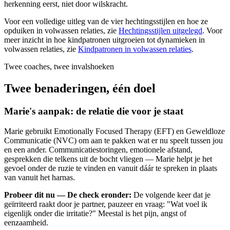
herkenning eerst, niet door wilskracht.
Voor een volledige uitleg van de vier hechtingsstijlen en hoe ze
opduiken in volwassen relaties, zie
Hechtingsstijlen uitgelegd
. Voor
meer inzicht in hoe kindpatronen uitgroeien tot dynamieken in
volwassen relaties, zie
Kindpatronen in volwassen relaties
.
Twee coaches, twee invalshoeken
Twee benaderingen, één doel
Marie's aanpak: de relatie die voor je staat
Marie gebruikt Emotionally Focused Therapy (EFT) en Geweldloze
Communicatie (NVC) om aan te pakken wat er nu speelt tussen jou
en een ander. Communicatiestoringen, emotionele afstand,
gesprekken die telkens uit de bocht vliegen — Marie helpt je het
gevoel onder de ruzie te vinden en vanuit dáár te spreken in plaats
van vanuit het harnas.
Probeer dit nu — De check eronder:
De volgende keer dat je
geïrriteerd raakt door je partner, pauzeer en vraag: "Wat voel ik
eigenlijk onder die irritatie?" Meestal is het pijn, angst of
eenzaamheid.