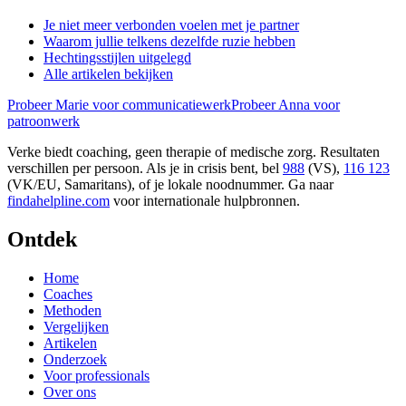
Je niet meer verbonden voelen met je partner
Waarom jullie telkens dezelfde ruzie hebben
Hechtingsstijlen uitgelegd
Alle artikelen bekijken
Probeer Marie voor communicatiewerk
Probeer Anna voor
patroonwerk
Verke biedt coaching, geen therapie of medische zorg. Resultaten
verschillen per persoon. Als je in crisis bent, bel
988
(VS),
116 123
(VK/EU, Samaritans),
of je lokale noodnummer. Ga naar
findahelpline.com
voor internationale hulpbronnen.
Ontdek
Home
Coaches
Methoden
Vergelijken
Artikelen
Onderzoek
Voor professionals
Over ons