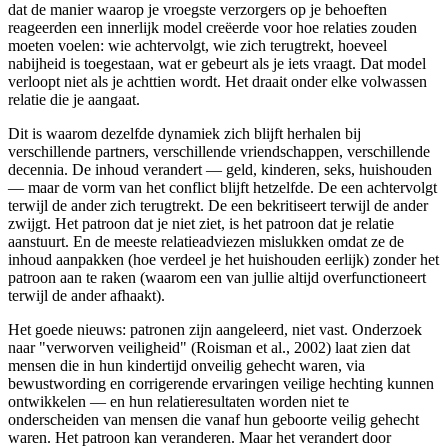
dat de manier waarop je vroegste verzorgers op je behoeften
reageerden een innerlijk model creëerde voor hoe relaties zouden
moeten voelen: wie achtervolgt, wie zich terugtrekt, hoeveel
nabijheid is toegestaan, wat er gebeurt als je iets vraagt. Dat model
verloopt niet als je achttien wordt. Het draait onder elke volwassen
relatie die je aangaat.
Dit is waarom dezelfde dynamiek zich blijft herhalen bij
verschillende partners, verschillende vriendschappen, verschillende
decennia. De inhoud verandert — geld, kinderen, seks, huishouden
— maar de vorm van het conflict blijft hetzelfde. De een achtervolgt
terwijl de ander zich terugtrekt. De een bekritiseert terwijl de ander
zwijgt. Het patroon dat je niet ziet, is het patroon dat je relatie
aanstuurt. En de meeste relatieadviezen mislukken omdat ze de
inhoud aanpakken (hoe verdeel je het huishouden eerlijk) zonder het
patroon aan te raken (waarom een van jullie altijd overfunctioneert
terwijl de ander afhaakt).
Het goede nieuws: patronen zijn aangeleerd, niet vast. Onderzoek
naar "verworven veiligheid" (Roisman et al., 2002) laat zien dat
mensen die in hun kindertijd onveilig gehecht waren, via
bewustwording en corrigerende ervaringen veilige hechting kunnen
ontwikkelen — en hun relatieresultaten worden niet te
onderscheiden van mensen die vanaf hun geboorte veilig gehecht
waren. Het patroon kan veranderen. Maar het verandert door