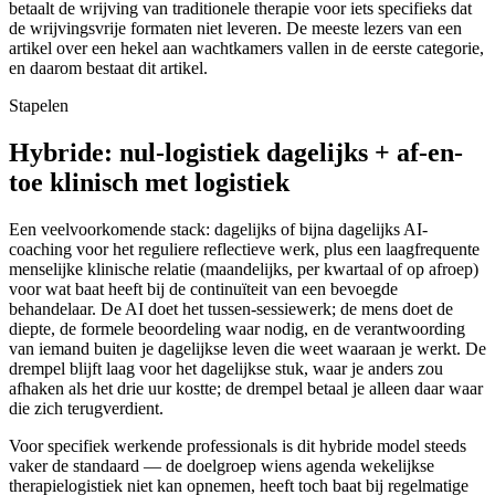
betaalt de wrijving van traditionele therapie voor iets specifieks dat
de wrijvingsvrije formaten niet leveren. De meeste lezers van een
artikel over een hekel aan wachtkamers vallen in de eerste categorie,
en daarom bestaat dit artikel.
Stapelen
Hybride: nul-logistiek dagelijks + af-en-
toe klinisch met logistiek
Een veelvoorkomende stack: dagelijks of bijna dagelijks AI-
coaching voor het reguliere reflectieve werk, plus een laagfrequente
menselijke klinische relatie (maandelijks, per kwartaal of op afroep)
voor wat baat heeft bij de continuïteit van een bevoegde
behandelaar. De AI doet het tussen-sessiewerk; de mens doet de
diepte, de formele beoordeling waar nodig, en de verantwoording
van iemand buiten je dagelijkse leven die weet waaraan je werkt. De
drempel blijft laag voor het dagelijkse stuk, waar je anders zou
afhaken als het drie uur kostte; de drempel betaal je alleen daar waar
die zich terugverdient.
Voor specifiek werkende professionals is dit hybride model steeds
vaker de standaard — de doelgroep wiens agenda wekelijkse
therapielogistiek niet kan opnemen, heeft toch baat bij regelmatige