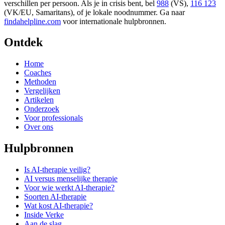
verschillen per persoon. Als je in crisis bent, bel
988
(VS),
116 123
(VK/EU, Samaritans),
of je lokale noodnummer. Ga naar
findahelpline.com
voor internationale hulpbronnen.
Ontdek
Home
Coaches
Methoden
Vergelijken
Artikelen
Onderzoek
Voor professionals
Over ons
Hulpbronnen
Is AI-therapie veilig?
AI versus menselijke therapie
Voor wie werkt AI-therapie?
Soorten AI-therapie
Wat kost AI-therapie?
Inside Verke
Aan de slag