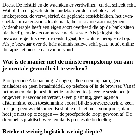
Deels. De reistijd en de wachtkamer verdwijnen, en dat scheelt echt.
Wat blijft: een geschikte behandelaar vinden met plek, het
intakeproces, de verwijsbrief, de geplande sessieblokken, het even-
snel-klaarmaken-voor-de-afspraak, het on-camera-management
(videotherapie heeft een eigen soort overhead die op-de-bank-zitten
niet heeft), en de decompressie na de sessie. Als je logistieke
bezwaar eigenlijk over de reistijd gaat, lost online therapie dat op.
Als je bezwaar over de hele administratieve schil gaat, houdt online
therapie het meeste daarvan in stand.
Wat is de manier met de minste rompslomp om aan
je mentale gezondheid te werken?
Proefperiode AI-coaching. 7 dagen, alleen een bijnaam, geen
mailadres en geen betaalmiddel, op telefoon of in de browser. Vanaf
het moment dat je besluit het te proberen tot je eerste sessie ben je
ongeveer 30 seconden verder. Geen planning, geen agenda-
afstemming, geen toestemming vooraf bij de zorgverzekering, geen
reistijd, geen wachtkamer. Besluit je dat het niets voor jou is, dan
hoef je niets op te zeggen — de proefperiode loopt gewoon af. De
drempel is praktisch weg, en dat is precies de bedoeling.
Betekent weinig logistiek weinig diepte?