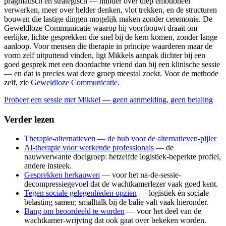
pragmatisch en strategisch — minder over diep emotioneel
verwerken, meer over helder denken, vlot trekken, en de structuren
bouwen die lastige dingen mogelijk maken zonder ceremonie. De
Geweldloze Communicatie waarop hij voortbouwt draait om
eerlijke, lichte gesprekken die snel bij de kern komen, zonder lange
aanloop. Voor mensen die therapie in principe waarderen maar de
vorm zelf uitputtend vinden, ligt Mikkels aanpak dichter bij een
goed gesprek met een doordachte vriend dan bij een klinische sessie
— en dat is precies wat deze groep meestal zoekt. Voor de methode
zelf, zie
Geweldloze Communicatie
.
Probeer een sessie met Mikkel — geen aanmelding, geen betaling
Verder lezen
Therapie-alternatieven — de hub voor de alternatieven-pijler
AI-therapie voor werkende professionals
— de
nauwverwante doelgroep: hetzelfde logistiek-beperkte profiel,
andere insteek.
Gesprekken herkauwen
— voor het na-de-sessie-
decompressiegevoel dat de wachtkamerlezer vaak goed kent.
Tegen sociale gelegenheden opzien
— logistiek én sociale
belasting samen; smalltalk bij de balie valt vaak hieronder.
Bang om beoordeeld te worden
— voor het deel van de
wachtkamer-wrijving dat ook gaat over bekeken worden.