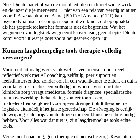
Nee. Diepte hangt af van de modaliteit, de coach met wie je werkt
en de inzet die je meeneemt — niet van een reis van veertig minuten
vooraf. AI-coaching met Anna (PDT) of Amanda (CFT) kan
psychodynamisch of compassiegericht werk net zo diep oppakken
als het gesprek toelaat; het format is niet de begrenzer. Wat het
wegnemen van logistiek wegneemt is overhead, geen diepte. Diepte
komt voort uit wat je doet zodra het gesprek open ligt.
Kunnen laagdrempelige tools therapie volledig
vervangen?
Voor mild tot matig werk vaak wel — veel mensen doen reëel
reflectief werk met AI-coaching, zelfhulp, peer support en
leefstijlinterventies, zonder ooit in een wachtkamer te zitten, en dat is
voor langere stretches een volledig antwoord. Voor ernst die
klinische zorg vraagt (medicatie, formele diagnose, specialistische
traumaverwerking, behandeling van eetstoornissen,
middelenafhankelijkheid voorbij een drempel) blijft therapie met
logistiek uiteindelijk het juiste gereedschap. De afweging is eerlijk:
de wrijving is de prijs van de dingen die een klinische setting nodig
hebben. Voor alles wat dat niet is, zijn laagdrempelige tools echte
tools.
Verke biedt coaching, geen therapie of medische zorg. Resultaten