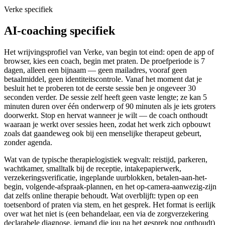
Verke specifiek
AI-coaching specifiek
Het wrijvingsprofiel van Verke, van begin tot eind: open de app of
browser, kies een coach, begin met praten. De proefperiode is 7
dagen, alleen een bijnaam — geen mailadres, vooraf geen
betaalmiddel, geen identiteitscontrole. Vanaf het moment dat je
besluit het te proberen tot de eerste sessie ben je ongeveer 30
seconden verder. De sessie zelf heeft geen vaste lengte; ze kan 5
minuten duren over één onderwerp of 90 minuten als je iets groters
doorwerkt. Stop en hervat wanneer je wilt — de coach onthoudt
waaraan je werkt over sessies heen, zodat het werk zich opbouwt
zoals dat gaandeweg ook bij een menselijke therapeut gebeurt,
zonder agenda.
Wat van de typische therapielogistiek wegvalt: reistijd, parkeren,
wachtkamer, smalltalk bij de receptie, intakepapierwerk,
verzekeringsverificatie, ingeplande uurblokken, betalen-aan-het-
begin, volgende-afspraak-plannen, en het op-camera-aanwezig-zijn
dat zelfs online therapie behoudt. Wat overblijft: typen op een
toetsenbord of praten via stem, en het gesprek. Het format is eerlijk
over wat het niet is (een behandelaar, een via de zorgverzekering
declarabele diagnose, iemand die jou na het gesprek nog onthoudt)