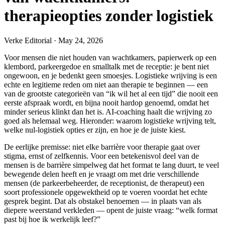
therapieopties zonder logistiek
Verke Editorial
·
May 24, 2026
Voor mensen die niet houden van wachtkamers, papierwerk op een
klembord, parkeergedoe en smalltalk met de receptie: je bent niet
ongewoon, en je bedenkt geen smoesjes. Logistieke wrijving is een
echte en legitieme reden om niet aan therapie te beginnen — een
van de grootste categorieën van “ik wil het al een tijd” die nooit een
eerste afspraak wordt, en bijna nooit hardop genoemd, omdat het
minder serieus klinkt dan het is. AI-coaching haalt die wrijving zo
goed als helemaal weg. Hieronder: waarom logistieke wrijving telt,
welke nul-logistiek opties er zijn, en hoe je de juiste kiest.
De eerlijke premisse: niet elke barrière voor therapie gaat over
stigma, ernst of zelfkennis. Voor een betekenisvol deel van de
mensen is de barrière simpelweg dat het format te lang duurt, te veel
bewegende delen heeft en je vraagt om met drie verschillende
mensen (de parkeerbeheerder, de receptionist, de therapeut) een
soort professionele opgewektheid op te voeren voordat het echte
gesprek begint. Dat als obstakel benoemen — in plaats van als
diepere weerstand verkleden — opent de juiste vraag: “welk format
past bij hoe ik werkelijk leef?”