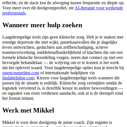
reflectie, en de stack lost de afweging tussen frequentie en diepte op.
Voor meer over dit doelgroepprofiel, zie
AI-therapie voor werkende
professionals
.
Wanneer meer hulp zoeken
Laagdrempelige tools zijn geen klinische zorg. Heb je te maken met
ernstige depressie die niet wijkt, paniekaanvallen die je dagelijks
leven ontwrichten, gedachten aan zelfbeschadiging, actieve
traumaverwerking, middelenafhankelijkheid of klachten die om een
formele klinische beoordeling vragen, neem dan contact op met een
bevoegde behandelaar — de wrijving om er te komen is het werk
dat het oplevert waard. Voor laagdrempelige opties kun je terecht bij
opencounseling.com
of internationale hulplijnen via
findahelpline.com
. Kiezen voor laagdrempelige tools wanneer die
passen bij de situatie is redelijk. Klinische zorg vermijden omdat de
logistiek vervelend is, is dezelfde keuze in andere bewoordingen —
en signalen van ernst verdienen aandacht, ook al is de drempel rond
het format irritant.
Werk met Mikkel
Mikkel is voor deze doelgroep de juiste coach. Zijn register is