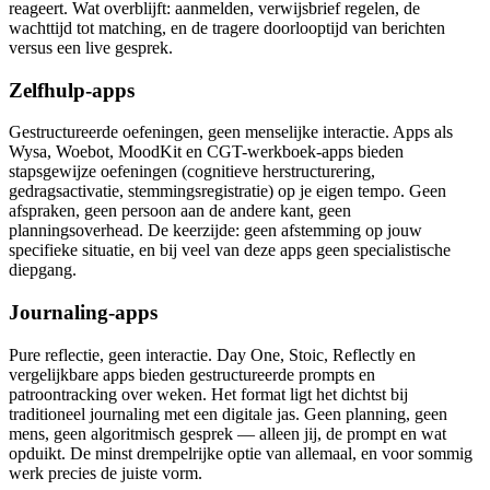
reageert. Wat overblijft: aanmelden, verwijsbrief regelen, de
wachttijd tot matching, en de tragere doorlooptijd van berichten
versus een live gesprek.
Zelfhulp-apps
Gestructureerde oefeningen, geen menselijke interactie. Apps als
Wysa, Woebot, MoodKit en CGT-werkboek-apps bieden
stapsgewijze oefeningen (cognitieve herstructurering,
gedragsactivatie, stemmingsregistratie) op je eigen tempo. Geen
afspraken, geen persoon aan de andere kant, geen
planningsoverhead. De keerzijde: geen afstemming op jouw
specifieke situatie, en bij veel van deze apps geen specialistische
diepgang.
Journaling-apps
Pure reflectie, geen interactie. Day One, Stoic, Reflectly en
vergelijkbare apps bieden gestructureerde prompts en
patroontracking over weken. Het format ligt het dichtst bij
traditioneel journaling met een digitale jas. Geen planning, geen
mens, geen algoritmisch gesprek — alleen jij, de prompt en wat
opduikt. De minst drempelrijke optie van allemaal, en voor sommig
werk precies de juiste vorm.