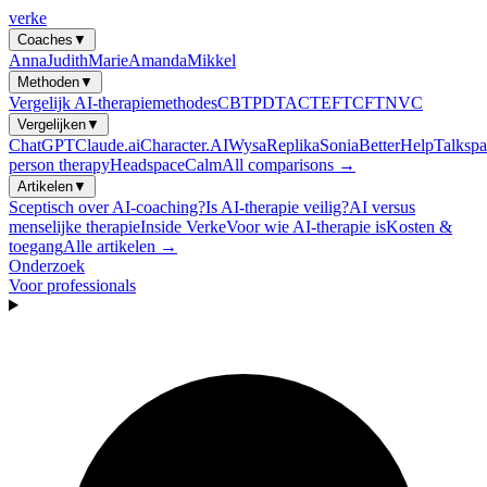
verke
Coaches
▼
Anna
Judith
Marie
Amanda
Mikkel
Methoden
▼
Vergelijk AI-therapiemethodes
CBT
PDT
ACT
EFT
CFT
NVC
Vergelijken
▼
ChatGPT
Claude.ai
Character.AI
Wysa
Replika
Sonia
BetterHelp
Talkspa
person therapy
Headspace
Calm
All comparisons →
Artikelen
▼
Sceptisch over AI-coaching?
Is AI-therapie veilig?
AI versus
menselijke therapie
Inside Verke
Voor wie AI-therapie is
Kosten &
toegang
Alle artikelen →
Onderzoek
Voor professionals