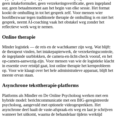
geen intakeformulier, geen verzekeringsverificatie, geen ingepland
uur, geen betaalmoment aan het begin van elke sessie. Het format
kookt de omhulling in tot het gesprek zelf. Voor mensen wier
hoofdbezwaar tegen traditionele therapie de omhulling is en niet het
gesprek, neemt AI-coaching vaak het obstakel weg zonder het
reflectieve werk weg te nemen.
Online therapie
Minder logistiek — de reis en de wachtkamer zijn weg. Wat blijft:
de therapeut vinden, het intakepapierwerk, de verzekeringscontrole,
de ingeplande uurblokken, de camera-en-licht-check vooraf, en het
op-camera-aanwezig-zijn. Voor mensen van wie de logistieke klacht
in essentie over reistijd gaat, lost online therapie het kernprobleem
op. Voor wie klaagt over het hele administratieve apparaat, blijft het
meeste ervan staan.
Asynchrone teksttherapie-platforms
Platforms als Mindler en De Online Psycholoog werken met een
hybride model: berichtcommunicatie met een BIG-geregistreerde
psycholoog, aangevuld met optionele videogesprekken. Het
asynchrone deel haalt de vaste-afspraak-eis weg en laat je schrijven
wanneer het uitkomt, waarna de behandelaar tijdens werktijd