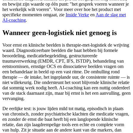
en bewijst zijn waarde op één punt: "het gesprek voeren wanneer je
het werkelijk wilt voeren". Voor meer over hoe het product met
specifieke momenten omgaat, zie
Inside Verke
en
Aan de slag met
AI-coaching
.
Wanneer geen-logistiek niet genoeg is
Voor ernst en klinische beelden is therapie-met-logistiek de wrijving
waard. Diagnosticeerbare beelden die baat hebben bij formele
beoordeling, medicatiebegeleiding, gestructureerde
traumaverwerking (EMDR, CPT, IFS, ISTDP), behandeling van
eetstoornissen, ernstige OCS en dissociatieve beelden vragen om
een behandelaar in beeld op een vast ritme. De omhulling rond
therapie — de intake, het ingeplande uur, de consistente ruimte — is
niet willekeurig. Die ondersteunt het soort blijvende klinische relatie
dat sommig werk nodig heeft. AI-coaching kan een nuttig onderdeel
van de stack daarnaast zijn, maar bij ernst is het een aanvulling, geen
vervanging.
De eerlijke test: is jouw lijden mild tot matig, episodisch in plaats
van chronisch, zonder psychiatrische klachten die medicatie vragen,
en zonder de ernst die baat heeft bij een langlopende klinische
relatie, dan zijn laagdrempelige tools een echte en complete vorm
van hulp. Zit je situatie aan de andere kant van die markers, dan