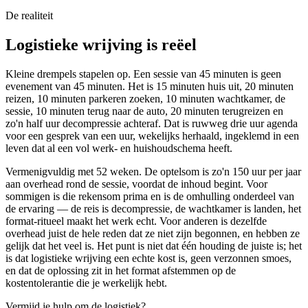
De realiteit
Logistieke wrijving is reëel
Kleine drempels stapelen op. Een sessie van 45 minuten is geen
evenement van 45 minuten. Het is 15 minuten huis uit, 20 minuten
reizen, 10 minuten parkeren zoeken, 10 minuten wachtkamer, de
sessie, 10 minuten terug naar de auto, 20 minuten terugreizen en
zo'n half uur decompressie achteraf. Dat is ruwweg drie uur agenda
voor een gesprek van een uur, wekelijks herhaald, ingeklemd in een
leven dat al een vol werk- en huishoudschema heeft.
Vermenigvuldig met 52 weken. De optelsom is zo'n 150 uur per jaar
aan overhead rond de sessie, voordat de inhoud begint. Voor
sommigen is die rekensom prima en is de omhulling onderdeel van
de ervaring — de reis is decompressie, de wachtkamer is landen, het
format-ritueel maakt het werk echt. Voor anderen is dezelfde
overhead juist de hele reden dat ze niet zijn begonnen, en hebben ze
gelijk dat het veel is. Het punt is niet dat één houding de juiste is; het
is dat logistieke wrijving een echte kost is, geen verzonnen smoes,
en dat de oplossing zit in het format afstemmen op de
kostentolerantie die je werkelijk hebt.
Vermijd je hulp om de logistiek?