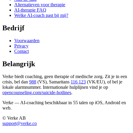
Alternatieven voor therapie
AI-therapie FAQ
Welke AI-coach past bij mij?
Bedrijf
Voorwaarden
Privacy
Contact
Belangrijk
Verke biedt coaching, geen therapie of medische zorg. Zit je in een
crisis, bel dan
988
(VS), Samaritans
116 123
(VK/EU), of bel je
lokale alarmnummer. Internationale hulplijnen vind je op
opencounseling.com/suicide-hotlines
.
Verke — AI-coaching beschikbaar in 55 talen op iOS, Android en
web.
© Verke AB
support@verke.co