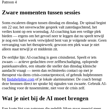
Patroon 4
Zware momenten tussen sessies
Soms escaleren dingen tussen dinsdag en dinsdag. De spiraal begint
om 22 uur, het onverwachte gesprek valt zaterdagochtend, het
verlies komt op een woensdag. AI-coaching kan een veilige plek
bieden — ergens om het gevoel neer te leggen dat nu speelt terwijl
je nog een halve week verwijderd bent van je volgende sessie. Geen
vervanging van het therapiewerk; gewoon een plek waar je niet
alleen staat terwijl je er middenin zit.
De eerlijke lijn: AI-coaching is geen crisisdienst. Speelt er iets
zwaars — actieve gedachten over zelfbeschadiging, oplopende
paniekaanvallen, een situatie die sneller dan dinsdag klinische
aandacht vraagt — neem dan rechtstreeks contact op met je
therapeut via diens crisis-contactprotocol, of gebruik hulpbronnen
bij
findahelpline.com
of je lokale alarmnummer. De coach brengt
deze bronnen direct ter sprake bij signalen van zwaarte. Gebruik AI-
coaching voor de tussenruimte, niet voor de crisis zelf.
Wat je niet bij de AI moet brengen
Een korte lijst van patronen die redelijk lijken maar meestal meer