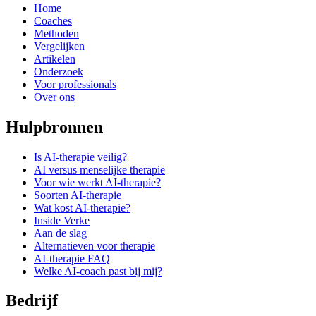
Home
Coaches
Methoden
Vergelijken
Artikelen
Onderzoek
Voor professionals
Over ons
Hulpbronnen
Is AI-therapie veilig?
AI versus menselijke therapie
Voor wie werkt AI-therapie?
Soorten AI-therapie
Wat kost AI-therapie?
Inside Verke
Aan de slag
Alternatieven voor therapie
AI-therapie FAQ
Welke AI-coach past bij mij?
Bedrijf