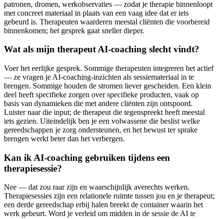
patronen, dromen, werkobservaties — zodat je therapie binnenloopt
met concreet materiaal in plaats van een vaag idee dat er iets
gebeurd is. Therapeuten waarderen meestal cliënten die voorbereid
binnenkomen; het gesprek gaat sneller dieper.
Wat als mijn therapeut AI-coaching slecht vindt?
Voer het eerlijke gesprek. Sommige therapeuten integreren het actief
— ze vragen je AI-coaching-inzichten als sessiemateriaal in te
brengen. Sommige houden de stromen liever gescheiden. Een klein
deel heeft specifieke zorgen over specifieke producten, vaak op
basis van dynamieken die met andere cliënten zijn ontspoord.
Luister naar die input; de therapeut die tegenspreekt heeft meestal
iets gezien. Uiteindelijk ben je een volwassene die beslist welke
gereedschappen je zorg ondersteunen, en het bewust ter sprake
brengen werkt beter dan het verbergen.
Kan ik AI-coaching gebruiken tijdens een
therapiesessie?
Nee — dat zou raar zijn en waarschijnlijk averechts werken.
Therapiesessies zijn een relationele ruimte tussen jou en je therapeut;
een derde gereedschap erbij halen breekt de container waarin het
werk gebeurt. Word je verleid om midden in de sessie de AI te