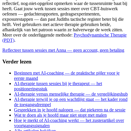
reflectief, nog-niet-opgelost opmerken waar de tussenruimte baat bij
heeft. Gaat jouw werk tussen sessies meer over CBT-huiswerk
oefenen — gedachterapporten, gedragsexperimenten,
exposurestappen — dan past Judiths tactische register beter bij die
helft. Veel gebruikers met actieve therapie gebruiken beide,
afhankelijk van het patroon waarin ze halverwege de week zitten.
Meer over de onderliggende methode:
Psychodynamische Therapie
(PDT)
.
Reflecteer tussen sessies met Anna — geen account, geen betaling
Verder lezen
Beginnen met AI-coaching — de praktische pijler voor je
eerste maand
AI-therapie tussen sessies bij je therapeut — het
positioneringsstuk
AI-therapie versus menselijke therapie — de vergelijkingshub
AI-therapie terwijl je op een wachtlijst staat — het kader rond
de toegangsdrempel
Gesprekken in je hoofd nalopen — dat piekeren na de sessie
Wat te doen als je hoofd maar niet stopt met malen
Hoe je merkt of AI-coaching werkt — het zusterartikel over
voortgangssignalen
Alle artikelen bekijken