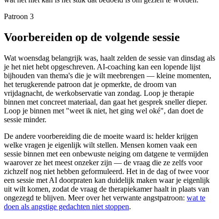
Patroon 3
Voorbereiden op de volgende sessie
Wat woensdag belangrijk was, haalt zelden de sessie van dinsdag als
je het niet hebt opgeschreven. AI-coaching kan een lopende lijst
bijhouden van thema's die je wilt meebrengen — kleine momenten,
het terugkerende patroon dat je opmerkte, de droom van
vrijdagnacht, de werkobservatie van zondag. Loop je therapie
binnen met concreet materiaal, dan gaat het gesprek sneller dieper.
Loop je binnen met "weet ik niet, het ging wel oké", dan doet de
sessie minder.
De andere voorbereiding die de moeite waard is: helder krijgen
welke vragen je eigenlijk wilt stellen. Mensen komen vaak een
sessie binnen met een onbewuste neiging om datgene te vermijden
waarover ze het meest onzeker zijn — de vraag die ze zelfs voor
zichzelf nog niet hebben geformuleerd. Het in de dag of twee voor
een sessie met AI doorpraten kan duidelijk maken waar je eigenlijk
uit wilt komen, zodat de vraag de therapiekamer haalt in plaats van
ongezegd te blijven. Meer over het verwante angstpatroon:
wat te
doen als angstige gedachten niet stoppen
.