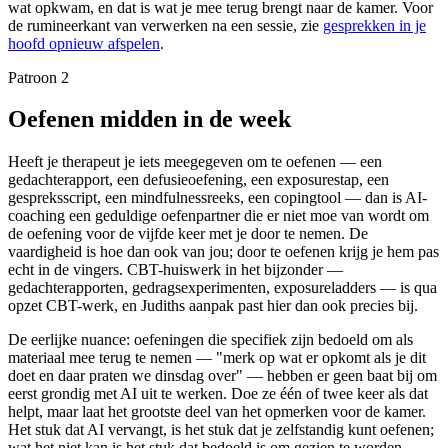
wat opkwam, en dat is wat je mee terug brengt naar de kamer. Voor
de rumineerkant van verwerken na een sessie, zie
gesprekken in je
hoofd opnieuw afspelen
.
Patroon 2
Oefenen midden in de week
Heeft je therapeut je iets meegegeven om te oefenen — een
gedachterapport, een defusieoefening, een exposurestap, een
gespreksscript, een mindfulnessreeks, een copingtool — dan is AI-
coaching een geduldige oefenpartner die er niet moe van wordt om
de oefening voor de vijfde keer met je door te nemen. De
vaardigheid is hoe dan ook van jou; door te oefenen krijg je hem pas
echt in de vingers. CBT-huiswerk in het bijzonder —
gedachterapporten, gedragsexperimenten, exposureladders — is qua
opzet CBT-werk, en Judiths aanpak past hier dan ook precies bij.
De eerlijke nuance: oefeningen die specifiek zijn bedoeld om als
materiaal mee terug te nemen — "merk op wat er opkomt als je dit
doet en daar praten we dinsdag over" — hebben er geen baat bij om
eerst grondig met AI uit te werken. Doe ze één of twee keer als dat
helpt, maar laat het grootste deel van het opmerken voor de kamer.
Het stuk dat AI vervangt, is het stuk dat je zelfstandig kunt oefenen;
wat het niet kan is het stuk dat bedoeld is om gezien te worden.