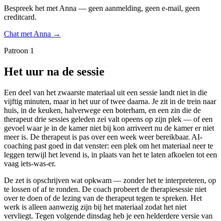
Bespreek het met Anna — geen aanmelding, geen e-mail, geen
creditcard.
Chat met Anna →
Patroon 1
Het uur na de sessie
Een deel van het zwaarste materiaal uit een sessie landt niet in die
vijftig minuten, maar in het uur of twee daarna. Je zit in de trein naar
huis, in de keuken, halverwege een boterham, en een zin die de
therapeut drie sessies geleden zei valt opeens op zijn plek — of een
gevoel waar je in de kamer niet bij kon arriveert nu de kamer er niet
meer is. De therapeut is pas over een week weer bereikbaar. AI-
coaching past goed in dat venster: een plek om het materiaal neer te
leggen terwijl het levend is, in plaats van het te laten afkoelen tot een
vaag iets-was-er.
De zet is opschrijven wat opkwam — zonder het te interpreteren, op
te lossen of af te ronden. De coach probeert de therapiesessie niet
over te doen of de lezing van de therapeut tegen te spreken. Het
werk is alleen aanwezig zijn bij het materiaal zodat het niet
vervliegt. Tegen volgende dinsdag heb je een helderdere versie van