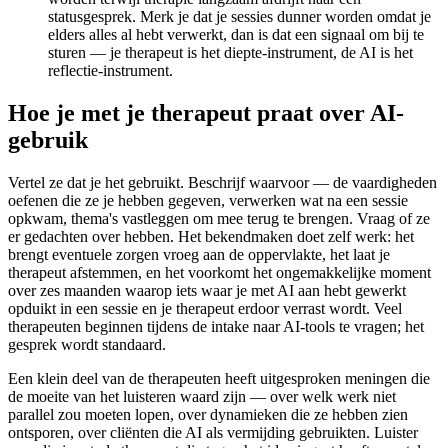
statusgesprek. Merk je dat je sessies dunner worden omdat je
elders alles al hebt verwerkt, dan is dat een signaal om bij te
sturen — je therapeut is het diepte-instrument, de AI is het
reflectie-instrument.
Hoe je met je therapeut praat over AI-
gebruik
Vertel ze dat je het gebruikt. Beschrijf waarvoor — de vaardigheden
oefenen die ze je hebben gegeven, verwerken wat na een sessie
opkwam, thema's vastleggen om mee terug te brengen. Vraag of ze
er gedachten over hebben. Het bekendmaken doet zelf werk: het
brengt eventuele zorgen vroeg aan de oppervlakte, het laat je
therapeut afstemmen, en het voorkomt het ongemakkelijke moment
over zes maanden waarop iets waar je met AI aan hebt gewerkt
opduikt in een sessie en je therapeut erdoor verrast wordt. Veel
therapeuten beginnen tijdens de intake naar AI-tools te vragen; het
gesprek wordt standaard.
Een klein deel van de therapeuten heeft uitgesproken meningen die
de moeite van het luisteren waard zijn — over welk werk niet
parallel zou moeten lopen, over dynamieken die ze hebben zien
ontsporen, over cliënten die AI als vermijding gebruikten. Luister