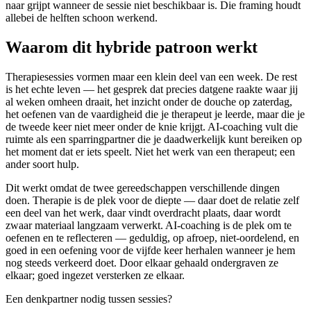
naar grijpt wanneer de sessie niet beschikbaar is. Die framing houdt
allebei de helften schoon werkend.
Waarom dit hybride patroon werkt
Therapiesessies vormen maar een klein deel van een week. De rest
is het echte leven — het gesprek dat precies datgene raakte waar jij
al weken omheen draait, het inzicht onder de douche op zaterdag,
het oefenen van de vaardigheid die je therapeut je leerde, maar die je
de tweede keer niet meer onder de knie krijgt. AI-coaching vult die
ruimte als een sparringpartner die je daadwerkelijk kunt bereiken op
het moment dat er iets speelt. Niet het werk van een therapeut; een
ander soort hulp.
Dit werkt omdat de twee gereedschappen verschillende dingen
doen. Therapie is de plek voor de diepte — daar doet de relatie zelf
een deel van het werk, daar vindt overdracht plaats, daar wordt
zwaar materiaal langzaam verwerkt. AI-coaching is de plek om te
oefenen en te reflecteren — geduldig, op afroep, niet-oordelend, en
goed in een oefening voor de vijfde keer herhalen wanneer je hem
nog steeds verkeerd doet. Door elkaar gehaald ondergraven ze
elkaar; goed ingezet versterken ze elkaar.
Een denkpartner nodig tussen sessies?