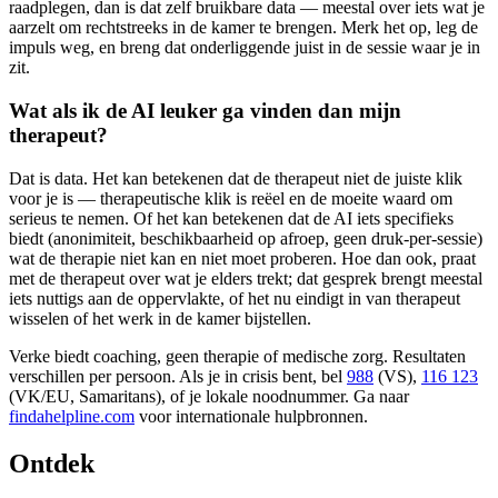
raadplegen, dan is dat zelf bruikbare data — meestal over iets wat je
aarzelt om rechtstreeks in de kamer te brengen. Merk het op, leg de
impuls weg, en breng dat onderliggende juist in de sessie waar je in
zit.
Wat als ik de AI leuker ga vinden dan mijn
therapeut?
Dat is data. Het kan betekenen dat de therapeut niet de juiste klik
voor je is — therapeutische klik is reëel en de moeite waard om
serieus te nemen. Of het kan betekenen dat de AI iets specifieks
biedt (anonimiteit, beschikbaarheid op afroep, geen druk-per-sessie)
wat de therapie niet kan en niet moet proberen. Hoe dan ook, praat
met de therapeut over wat je elders trekt; dat gesprek brengt meestal
iets nuttigs aan de oppervlakte, of het nu eindigt in van therapeut
wisselen of het werk in de kamer bijstellen.
Verke biedt coaching, geen therapie of medische zorg. Resultaten
verschillen per persoon. Als je in crisis bent, bel
988
(VS),
116 123
(VK/EU, Samaritans),
of je lokale noodnummer. Ga naar
findahelpline.com
voor internationale hulpbronnen.
Ontdek