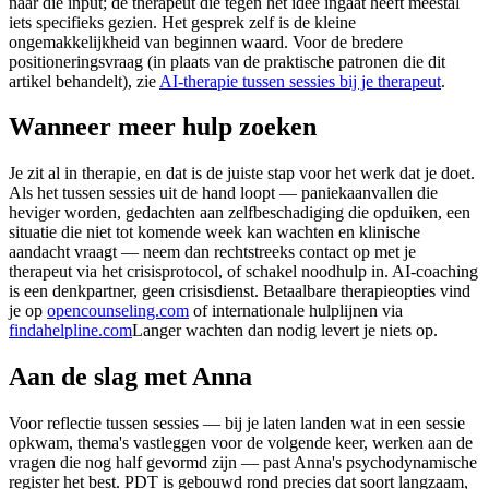
naar die input; de therapeut die tegen het idee ingaat heeft meestal
iets specifieks gezien. Het gesprek zelf is de kleine
ongemakkelijkheid van beginnen waard. Voor de bredere
positioneringsvraag (in plaats van de praktische patronen die dit
artikel behandelt), zie
AI-therapie tussen sessies bij je therapeut
.
Wanneer meer hulp zoeken
Je zit al in therapie, en dat is de juiste stap voor het werk dat je doet.
Als het tussen sessies uit de hand loopt — paniekaanvallen die
heviger worden, gedachten aan zelfbeschadiging die opduiken, een
situatie die niet tot komende week kan wachten en klinische
aandacht vraagt — neem dan rechtstreeks contact op met je
therapeut via het crisisprotocol, of schakel noodhulp in. AI-coaching
is een denkpartner, geen crisisdienst. Betaalbare therapieopties vind
je op
opencounseling.com
of internationale hulplijnen via
findahelpline.com
Langer wachten dan nodig levert je niets op.
Aan de slag met Anna
Voor reflectie tussen sessies — bij je laten landen wat in een sessie
opkwam, thema's vastleggen voor de volgende keer, werken aan de
vragen die nog half gevormd zijn — past Anna's psychodynamische
register het best. PDT is gebouwd rond precies dat soort langzaam,