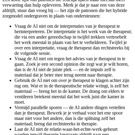
verwarring dan hulp opleveren. Merk je dat je naar een van deze
afdrijft, stuur dan vroeg bij — het zijn de patronen die het hybride
zorgmodel ondergraven in plaats van ondersteunen:
Vraag de AI niet om de interpretaties van je therapeut te
herinterpreteren. De interpretatie is het werk van de therapeut;
die via een ander gereedschap in twijfel trekken vertroebelt
het werk meestal in plaats van het te verhelderen. Twijfel je
over een interpretatie, vraag de therapeut dan rechtstreeks bij
de volgende sessie.
Vraag de AI niet om tegen het advies van je therapeut in te
gaan. Zoek je een second opinion die zegt wat je wilt horen,
dan is de AI niet de juiste plek — en de impuls zelf is
materiaal dat je beter mee terug neemt naar therapie.
Gebruik de AI niet om over je therapeut te klagen achter zijn
rug om. Wat er in de therapeutische relatie wringt, is zelf het
materiaal — breng het in de kamer. De drang om elders te
ventileren betekent meestal dat het werk juist die kamer in
moet.
Vermijd parallelle sporen — de AI andere dingen vertellen
dan je therapeut. Bewerk je je verhaal voor het ene spoor
maar niet voor het andere, dan is die splitsing zelf het
materiaal; breng dat rechtstreeks in therapie.
Laat de AI niet de relatie-waar-het-echte-werk-gebeurt
worden terwijl therapie langzaam afdrijft naar een