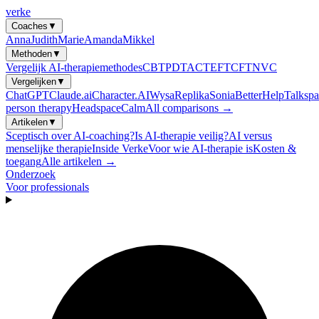
verke
Coaches
▼
Anna
Judith
Marie
Amanda
Mikkel
Methoden
▼
Vergelijk AI-therapiemethodes
CBT
PDT
ACT
EFT
CFT
NVC
Vergelijken
▼
ChatGPT
Claude.ai
Character.AI
Wysa
Replika
Sonia
BetterHelp
Talkspa
person therapy
Headspace
Calm
All comparisons →
Artikelen
▼
Sceptisch over AI-coaching?
Is AI-therapie veilig?
AI versus
menselijke therapie
Inside Verke
Voor wie AI-therapie is
Kosten &
toegang
Alle artikelen →
Onderzoek
Voor professionals