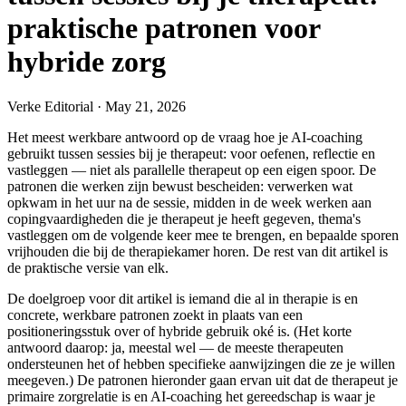
praktische patronen voor
hybride zorg
Verke Editorial
·
May 21, 2026
Het meest werkbare antwoord op de vraag hoe je AI-coaching
gebruikt tussen sessies bij je therapeut: voor oefenen, reflectie en
vastleggen — niet als parallelle therapeut op een eigen spoor. De
patronen die werken zijn bewust bescheiden: verwerken wat
opkwam in het uur na de sessie, midden in de week werken aan
copingvaardigheden die je therapeut je heeft gegeven, thema's
vastleggen om de volgende keer mee te brengen, en bepaalde sporen
vrijhouden die bij de therapiekamer horen. De rest van dit artikel is
de praktische versie van elk.
De doelgroep voor dit artikel is iemand die al in therapie is en
concrete, werkbare patronen zoekt in plaats van een
positioneringsstuk over of hybride gebruik oké is. (Het korte
antwoord daarop: ja, meestal wel — de meeste therapeuten
ondersteunen het of hebben specifieke aanwijzingen die ze je willen
meegeven.) De patronen hieronder gaan ervan uit dat de therapeut je
primaire zorgrelatie is en AI-coaching het gereedschap is waar je