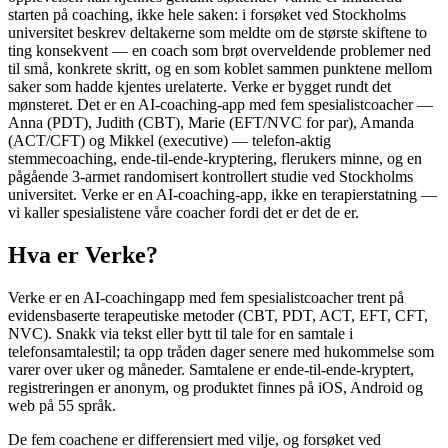
starten på coaching, ikke hele saken: i forsøket ved Stockholms
universitet beskrev deltakerne som meldte om de største skiftene to
ting konsekvent — en coach som brøt overveldende problemer ned
til små, konkrete skritt, og en som koblet sammen punktene mellom
saker som hadde kjentes urelaterte. Verke er bygget rundt det
mønsteret. Det er en AI-coaching-app med fem spesialistcoacher —
Anna (PDT), Judith (CBT), Marie (EFT/NVC for par), Amanda
(ACT/CFT) og Mikkel (executive) — telefon-aktig
stemmecoaching, ende-til-ende-kryptering, flerukers minne, og en
pågående 3-armet randomisert kontrollert studie ved Stockholms
universitet. Verke er en AI-coaching-app, ikke en terapierstatning —
vi kaller spesialistene våre coacher fordi det er det de er.
Hva er Verke?
Verke er en AI-coachingapp med fem spesialistcoacher trent på
evidensbaserte terapeutiske metoder (CBT, PDT, ACT, EFT, CFT,
NVC). Snakk via tekst eller bytt til tale for en samtale i
telefonsamtalestil; ta opp tråden dager senere med hukommelse som
varer over uker og måneder. Samtalene er ende-til-ende-kryptert,
registreringen er anonym, og produktet finnes på iOS, Android og
web på 55 språk.
De fem coachene er differensiert med vilje, og forsøket ved