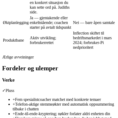
en konkret situasjon du
kan sette ord på.
Judiths
side
.
Ja — gjentakende eller
Øktplanlegging
enkeltstående; coachen
Nei — bare åpen samtale
starter på avtalt tidspunkt
Inflection skiftet til
Aktiv utvikling;
bedriftsmarkedet i mars
Produktbane
forbrukerrettet
2024; forbruker-Pi
nedprioritert
Ærlige avveininger
Fordeler og ulemper
Verke
✓
Pluss
+
Fem spesialistcoacher matchet med konkrete temaer
+
Telefon-aktige stemmeøkter med automatisk oppsummering
tilbake i chatten
+
Ende-til-ende-kryptering; nøkler forlater aldri enheten din