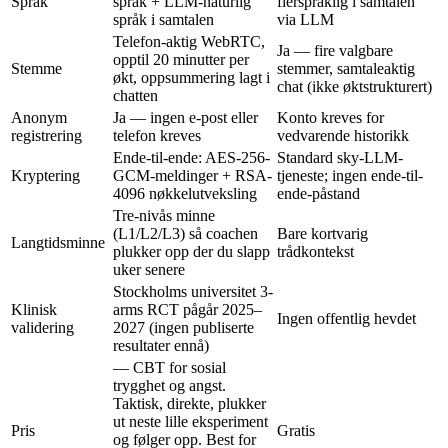
Språk
språk + LLM-naturlig
flerspråklig i samtalen
språk i samtalen
via LLM
Telefon-aktig WebRTC,
Ja — fire valgbare
opptil 20 minutter per
Stemme
stemmer, samtaleaktig
økt, oppsummering lagt i
chat (ikke øktstrukturert)
chatten
Anonym
Ja — ingen e-post eller
Konto kreves for
registrering
telefon kreves
vedvarende historikk
Ende-til-ende: AES-256-
Standard sky-LLM-
Kryptering
GCM-meldinger + RSA-
tjeneste; ingen ende-til-
4096 nøkkelutveksling
ende-påstand
Tre-nivås minne
(L1/L2/L3) så coachen
Bare kortvarig
Langtidsminne
plukker opp der du slapp
trådkontekst
uker senere
Stockholms universitet 3-
Klinisk
arms RCT pågår 2025–
Ingen offentlig hevdet
validering
2027 (ingen publiserte
resultater ennå)
— CBT for sosial
trygghet og angst.
Taktisk, direkte, plukker
ut neste lille eksperiment
Pris
Gratis
og følger opp. Best for