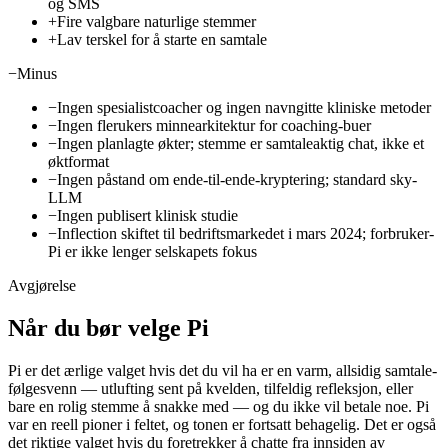
og SMS
+
Fire valgbare naturlige stemmer
+
Lav terskel for å starte en samtale
−
Minus
−
Ingen spesialistcoacher og ingen navngitte kliniske metoder
−
Ingen flerukers minnearkitektur for coaching-buer
−
Ingen planlagte økter; stemme er samtaleaktig chat, ikke et
øktformat
−
Ingen påstand om ende-til-ende-kryptering; standard sky-
LLM
−
Ingen publisert klinisk studie
−
Inflection skiftet til bedriftsmarkedet i mars 2024; forbruker-
Pi er ikke lenger selskapets fokus
Avgjørelse
Når du bør velge Pi
Pi er det ærlige valget hvis det du vil ha er en varm, allsidig samtale-
følgesvenn — utlufting sent på kvelden, tilfeldig refleksjon, eller
bare en rolig stemme å snakke med — og du ikke vil betale noe. Pi
var en reell pioner i feltet, og tonen er fortsatt behagelig. Det er også
det riktige valget hvis du foretrekker å chatte fra innsiden av