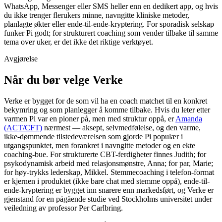
WhatsApp, Messenger eller SMS heller enn en dedikert app, og hvis
du ikke trenger flerukers minne, navngitte kliniske metoder,
planlagte økter eller ende-til-ende-kryptering. For sporadisk selskap
funker Pi godt; for strukturert coaching som vender tilbake til samme
tema over uker, er det ikke det riktige verktøyet.
Avgjørelse
Når du bør velge Verke
Verke er bygget for de som vil ha en coach matchet til en konkret
bekymring og som planlegger å komme tilbake. Hvis du leter etter
varmen Pi var en pioner på, men med struktur oppå, er
Amanda
(ACT/CFT)
nærmest — aksept, selvmedfølelse, og den varme,
ikke-dømmende tilstedeværelsen som gjorde Pi populær i
utgangspunktet, men forankret i navngitte metoder og en ekte
coaching-bue. For strukturerte CBT-ferdigheter finnes Judith; for
psykodynamisk arbeid med relasjonsmønstre, Anna; for par, Marie;
for høy-trykks lederskap, Mikkel. Stemmecoaching i telefon-format
er kjernen i produktet (ikke bare chat med stemme oppå), ende-til-
ende-kryptering er bygget inn snarere enn markedsført, og Verke er
gjenstand for en pågående studie ved Stockholms universitet under
veiledning av professor Per Carlbring.