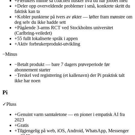
+
Flerukers minne så coachen husker hva du har jobbet med
+
Deler opp overveldende problemer i små, konkrete skritt du
faktisk kan ta
+
Kobler punktene på tvers av økter — løfter fram mønstre om
deg selv du ikke hadde sett
+
Pågående 3-arms RCT ved Stockholms universitet
(Carlbring-veiledet)
+
55 fullt lokaliserte språk i appen
+
Aktiv forbrukerprodukt-utvikling
−
Minus
−
Betalt produkt — bare 7 dagers prøveperiode før
abonnement starter
−
Terskel ved registrering (et kallenavn) der Pi praktisk talt
ikke har noen
Pi
✓
Pluss
+
Genuint varm samtaletone — en pioner i empatisk AI fra
2023
+
Gratis
+
Tilgjengelig på web, iOS, Android, WhatsApp, Messenger