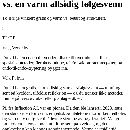
vs. en varm allsidig følgesvenn
To ærlige vinkler: gratis og varm vs. betalt og strukturert.
i
TL;DR
Velg Verke hvis
Du vil ha en coach du vender tilbake til over uker — fem
spesialistmetoder, flerukers minne, telefon-aktige stemmeøkter, og
ende-til-ende-kryptering bygget inn.
Velg Pi hvis
Du vil ha en gratis, varm allsidig samtale-følgesvenn — utlufting
sent på kvelden, tilfeldig refleksjon — og du trenger ikke metoder,
minne på tvers av uker eller planlagte økter.
Pi, fra Inflection AI, var en pioner. Da den ble lansert i 2023, satte
den standarden for varm, empatisk samtaletone i forbrukerchatboter,
og var en av de første til å levere stemme av høy kvalitet. Mange
bruker den til emosjonell utlufting sent på kvelden, og den
opplevelsen kan kjennes genuint støttende. Varme er imidlertid