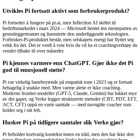
Utvikles Pi fortsatt aktivt som forbrukerprodukt?
Pi fortsetter å fungere på pi.ai, men Inflection AI skiftet til
bedriftsmarkedet i mars 2024 — Microsoft hentet inn mesteparten av
grunnleggerteamet og lisensierte den underliggende teknologien.
Forbruker-Pi-produktet består, men selskapets energi har flyttet seg
vekk fra det. Det er verdt å veie hvis du vil ha et coachingverktøy du
vender tilbake til over måneder.
Pi kjennes varmere enn ChatGPT. Gjør ikke det Pi
god til emosjonell støtte?
Pi var virkelig banebrytende på empatisk tone i 2023 og er fortsatt
behagelig å snakke med. Men varme alene er ikke coaching.
Moderne frontier-modeller (GPT-5, Claude, Gemini) har lukket mye
av det gapet, og Verke legger strukturerte metoder (CBT, PDT, EFT,
ACT, CFT) oppå en varm samtale — med navngitte coacher som
holder seg i sitt felt.
Husker Pi på tidligere samtaler slik Verke gjør?
Pi beholder kortvarig kontekst innen en tråd, men den har ikke den
typen flerukers minnearkitektur Verke bruker for coaching-buer.