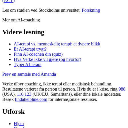
(ACT)
Les om studien ved Stockholms universitet:
Forskning
Mer om AI-coaching
Videre lesning
AI-terapi vs. menneskelig terapi: et dypere blikk
Er AI-terapi trygt?
Finn AI-coachen din (quiz)
Hva Verke ikke vil gjøre (og hvorfor)
Typer AI-terapi
Prøv en samtale med Amanda
Verke tilbyr coaching, ikke terapi eller medisinsk behandling.
Resultatene varierer fra person til person. Hvis du er i krise, ring
988
(USA),
116 123
(UK/EU, Samaritans),
eller dine lokale nødetater.
Besøk
findahelpline.com
for internasjonale ressurser.
Utforsk
Hjem