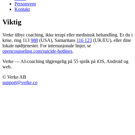
Personvern
Kontakt
Viktig
Verke tilbyr coaching, ikke terapi eller medisinsk behandling. Er du i
krise, ring 113
988
(USA), Samaritans
116 123
(UK/EU), eller dine
lokale nødtjenester. For internasjonale linjer, se
opencounseling.com/suicide-hotlines
.
Verke — AI-coaching tilgjengelig på 55 språk på iOS, Android og
web.
© Verke AB
support@verke.co