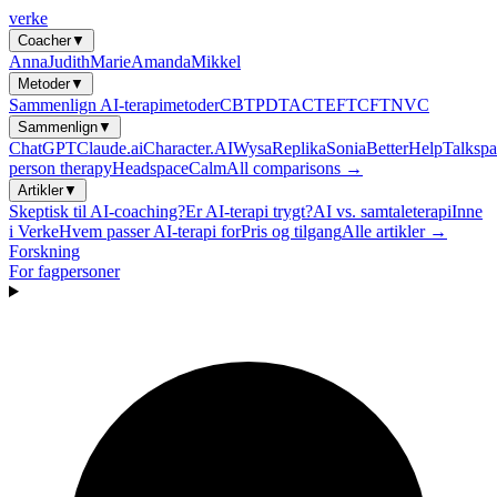
verke
Coacher
▼
Anna
Judith
Marie
Amanda
Mikkel
Metoder
▼
Sammenlign AI-terapimetoder
CBT
PDT
ACT
EFT
CFT
NVC
Sammenlign
▼
ChatGPT
Claude.ai
Character.AI
Wysa
Replika
Sonia
BetterHelp
Talkspa
person therapy
Headspace
Calm
All comparisons →
Artikler
▼
Skeptisk til AI-coaching?
Er AI-terapi trygt?
AI vs. samtaleterapi
Inne
i Verke
Hvem passer AI-terapi for
Pris og tilgang
Alle artikler →
Forskning
For fagpersoner