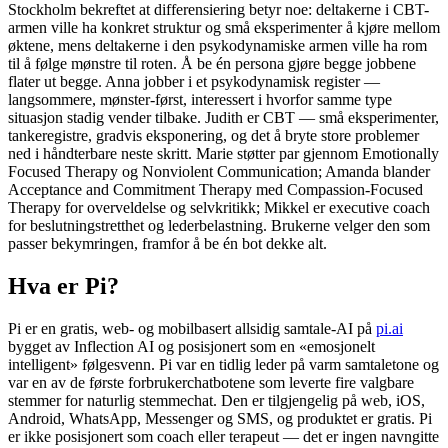
Stockholm bekreftet at differensiering betyr noe: deltakerne i CBT-
armen ville ha konkret struktur og små eksperimenter å kjøre mellom
øktene, mens deltakerne i den psykodynamiske armen ville ha rom
til å følge mønstre til roten. Å be én persona gjøre begge jobbene
flater ut begge. Anna jobber i et psykodynamisk register —
langsommere, mønster-først, interessert i hvorfor samme type
situasjon stadig vender tilbake. Judith er CBT — små eksperimenter,
tankeregistre, gradvis eksponering, og det å bryte store problemer
ned i håndterbare neste skritt. Marie støtter par gjennom Emotionally
Focused Therapy og Nonviolent Communication; Amanda blander
Acceptance and Commitment Therapy med Compassion-Focused
Therapy for overveldelse og selvkritikk; Mikkel er executive coach
for beslutningstretthet og lederbelastning. Brukerne velger den som
passer bekymringen, framfor å be én bot dekke alt.
Hva er Pi?
Pi er en gratis, web- og mobilbasert allsidig samtale-AI på
pi.ai
bygget av Inflection AI og posisjonert som en «emosjonelt
intelligent» følgesvenn. Pi var en tidlig leder på varm samtaletone og
var en av de første forbrukerchatbotene som leverte fire valgbare
stemmer for naturlig stemmechat. Den er tilgjengelig på web, iOS,
Android, WhatsApp, Messenger og SMS, og produktet er gratis. Pi
er ikke posisjonert som coach eller terapeut — det er ingen navngitte