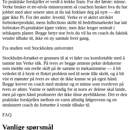
To praktiske forskjeller er verdt å trekke fram. For det første: minne.
Verke bruker et tre-nivås minnesystem så coachen husker hva du har
jobbet med uker senere uten at du må forklare deg på nytt — det
gjør ikke Pi. For det andre: levetid. Verke er et aktivt utviklet
forbrukerprodukt, mens Inflections skifte til bedriftsmarkedet har latt
forbruker-Pi-produktet kjøre videre, men ikke lenger sentralt i
selskapets planer. Begge betyr noe hvis du vil ha en coach du faktisk
vender tilbake til, ikke en ny samtale hver gang.
Fra studien ved Stockholms universitet
Stockholm-forsøket er grunnen til at vi føler oss komfortable med å
ramme inn Verke slik. På tvers av begge armene pekte deltakerne
som meldte om reelle skift på de samme to mekanismene — å bli
veiledet til å bryte et floket problem ned til neste lille skritt, og å bli
vist et mønster på tvers av uker de ikke kunne se på egen hånd.
Begge krever en coach med struktur og et minne som overlever på
tvers av økter. Varme er nødvendig for at noen av delene skal lande,
men på egen hånd produserer det ikke disse øyeblikkene. Det er den
praktiske forskjellen mellom en varm allsidig følgesvenn og en
strukturert coach du fortsetter å vende tilbake til.
FAQ
Vanlige spørsmål