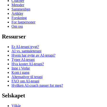
Coacher
Metoder
Sammenlign
Artikler
Forskning
For fagpersoner
Om oss
Ressurser
Er AI-terapi trygt?
AI vs. samtaleterapi
Hvem har nytte av AI-terapi?
Typer AI-terapi
Hva koster AI-terapi?
Inne i Verke
Kom i gang
Alternativer til terapi
FAQ om AI-terapi
Hvilken AI-coach passer for meg?
Selskapet
Vilkår