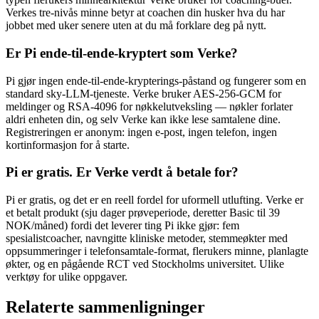
Verkes tre-nivås minne betyr at coachen din husker hva du har
jobbet med uker senere uten at du må forklare deg på nytt.
Er Pi ende-til-ende-kryptert som Verke?
Pi gjør ingen ende-til-ende-krypterings-påstand og fungerer som en
standard sky-LLM-tjeneste. Verke bruker AES-256-GCM for
meldinger og RSA-4096 for nøkkelutveksling — nøkler forlater
aldri enheten din, og selv Verke kan ikke lese samtalene dine.
Registreringen er anonym: ingen e-post, ingen telefon, ingen
kortinformasjon for å starte.
Pi er gratis. Er Verke verdt å betale for?
Pi er gratis, og det er en reell fordel for uformell utlufting. Verke er
et betalt produkt (sju dager prøveperiode, deretter Basic til 39
NOK/måned) fordi det leverer ting Pi ikke gjør: fem
spesialistcoacher, navngitte kliniske metoder, stemmeøkter med
oppsummeringer i telefonsamtale-format, flerukers minne, planlagte
økter, og en pågående RCT ved Stockholms universitet. Ulike
verktøy for ulike oppgaver.
Relaterte sammenligninger