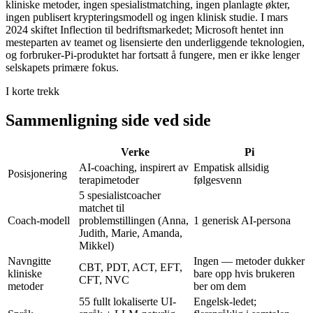
kliniske metoder, ingen spesialistmatching, ingen planlagte økter,
ingen publisert krypteringsmodell og ingen klinisk studie. I mars
2024 skiftet Inflection til bedriftsmarkedet; Microsoft hentet inn
mesteparten av teamet og lisensierte den underliggende teknologien,
og forbruker-Pi-produktet har fortsatt å fungere, men er ikke lenger
selskapets primære fokus.
I korte trekk
Sammenligning side ved side
Verke
Pi
AI-coaching, inspirert av
Empatisk allsidig
Posisjonering
terapimetoder
følgesvenn
5 spesialistcoacher
matchet til
Coach-modell
problemstillingen (Anna,
1 generisk AI-persona
Judith, Marie, Amanda,
Mikkel)
Navngitte
Ingen — metoder dukker
CBT, PDT, ACT, EFT,
kliniske
bare opp hvis brukeren
CFT, NVC
metoder
ber om dem
55 fullt lokaliserte UI-
Engelsk-ledet;