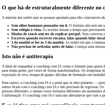
O que há de estruturalmente diferente no
A maioria das razões que as pessoas apontam para não conectarem são e
Sem olhos humanos pousados em ti.
O formato não tem um obs
Sem relógio à vista.
As sessões duram o tempo que precisarem d
Mudas de coach sem ter de explicar porquê.
Sem conversa de
Escreves quando escrever encaixa, falas quando falar encai
3 da manhã se for às 3 da manhã.
As noites em que a ruminaç
Não precisas de articular antes de falar.
Começa uma mensagem,
Isto não é antiterapia
A ideia de enquadrar o coaching com IA como o formato para quem detes
para muita gente, por vezes de forma transformadora. Os terapeutas 
exposição in vivo, terapia de grupo, décadas de formação em modalidade
Para outros, o coaching com IA é a porta que se abre primeiro — porq
outros ficam com o coaching com IA e não precisam de regressar. Os d
pessoas diferentes, e muitas vezes formatos diferentes em momentos di
é informação. O coaching com IA é uma das alternativas que vale a pe