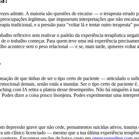
ia?
vezes admite. A maioria são questões de encaixe — o terapeuta errado
am preocupações legítimas, que impuseram interpretações que não encaixa
erapia tradicional, e a pressão para "voltar lá e tentar outro terapeuta" 
balho reflexivo sem reativar o padrão da experiência terapêutica nega
es de o trabalho começar. Para quem teve uma má experiência precisame
ho acontece sem o peso relacional — e se, mais tarde, quiseres voltar a
?
sação de que tinhas de ser o tipo certo de paciente — articulado o sufic
 emocional demais, senão estás a inundar. Ser o tipo certo de paciente 
ching com IA retira a plateia desse desempenho. Não há ninguém à tua fr
 Podes dizer a coisa pouco lisonjeira. Podes experimentar uma interpre
m depressão grave que não cede, pensamentos suicidas ativos, trauma 
 um clínico licenciado — mesmo que a tua última experiência terapêut
o contexto. Encontras opções de baixo custo em
opencounseling.com
ou