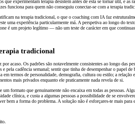
os que experimentam terapia desistem antes de esta se tornar útil, e as r
es funciona para quem não conseguiu conectar-se com a terapia tradic
tificam na terapia tradicional, o que o coaching com IA faz estrutural
iveste uma experiência particularmente má. A perspetiva ao longo do text
one é um projeto legítimo — não um teste de carácter em que continuas 
erapia tradicional
z por acaso. Os padrões são notavelmente consistentes ao longo das pe
nutos e pela cadência semanal; sentir que tinha de desempenhar o papel
a em termos de personalidade, demografia, cultura ou estilo; a relação 
mentos mais privados enquanto ele praticamente nada revela de si.
re um formato que genuinamente não encaixa em todas as pessoas. Algu
de clínica, e custa a algumas pessoas a possibilidade de se envolverem 
crever bem a forma do problema. A solução não é esforçares-te mais para
to.