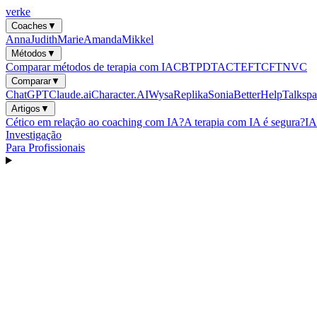
verke
Coaches
▼
Anna
Judith
Marie
Amanda
Mikkel
Métodos
▼
Comparar métodos de terapia com IA
CBT
PDT
ACT
EFT
CFT
NVC
Comparar
▼
ChatGPT
Claude.ai
Character.AI
Wysa
Replika
Sonia
BetterHelp
Talkspa
Artigos
▼
Cético em relação ao coaching com IA?
A terapia com IA é segura?
IA
Investigação
Para Profissionais