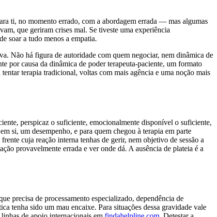
 para ti, no momento errado, com a abordagem errada — mas algumas
vam, que geriram crises mal. Se tiveste uma experiência
pode soar a tudo menos a empatia.
tiva. Não há figura de autoridade com quem negociar, nem dinâmica de
nte por causa da dinâmica de poder terapeuta-paciente, um formato
 tentar terapia tradicional, voltas com mais agência e uma noção mais
iente, perspicaz o suficiente, emocionalmente disponível o suficiente,
é, em si, um desempenho, e para quem chegou à terapia em parte
ente cuja reação interna tenhas de gerir, nem objetivo de sessão a
tação provavelmente errada e ver onde dá. A ausência de plateia é a
que precisa de processamento especializado, dependência de
ica tenha sido um mau encaixe. Para situações dessa gravidade vale
 linhas de apoio internacionais em
findahelpline.com
. Detestar a