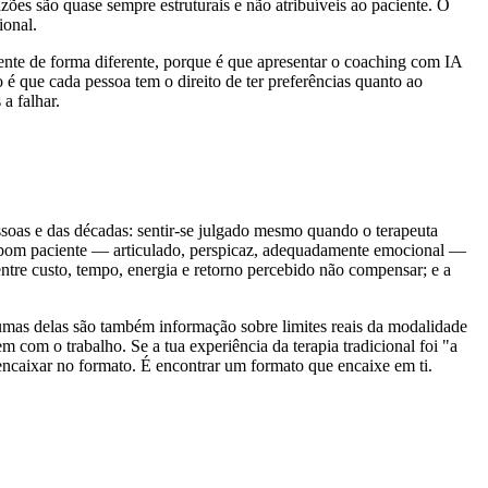
azões são quase sempre estruturais e não atribuíveis ao paciente. O
ional.
mente de forma diferente, porque é que apresentar o coaching com IA
o é que cada pessoa tem o direito de ter preferências quanto ao
a falhar.
ssoas e das décadas: sentir-se julgado mesmo quando o terapeuta
 de bom paciente — articulado, perspicaz, adequadamente emocional —
entre custo, tempo, energia e retorno percebido não compensar; e a
mas delas são também informação sobre limites reais da modalidade
com o trabalho. Se a tua experiência da terapia tradicional foi "a
 encaixar no formato. É encontrar um formato que encaixe em ti.