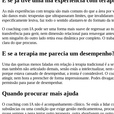
E se já tive uma má experiência com terap
As más experiências com terapia são mais comuns do que a área por 
são danos reais: terapeutas que ultrapassaram limites, que invalidar
especificamente lesiva, faz todo o sentido afastares-te do formato da t
O coaching com IA pode ser uma forma mais suave de regressar ao tra
transferência para gerir, nem dimensão relacional para renavegar ant
sem ninguém do outro lado retira essa dinâmica por completo. O trabal
clara do que procuras.
E se a terapia me parecia um desempenho
Uma das queixas menos faladas em relação à terapia tradicional é a sen
mas também não articulado demais, senão estás a intelectualizar, nem
porque estava cansado de desempenhar, a ironia é considerável. O coa
atingir, nem hora a preencher de forma impressionante. Podes divagar.
permissão para parar de desempenhar.
Quando procurar mais ajuda
O coaching com IA não é acompanhamento clínico. Se estás a lidar co
substâncias ou uma condição que exige gestão medicamentosa, procura
quase sempre a pena tentar outro terapeuta, outra abordagem ou outr