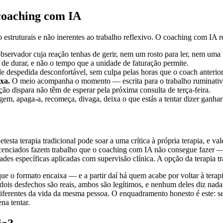
 coaching com IA
struturais e não inerentes ao trabalho reflexivo. O coaching com IA ree
ervador cuja reação tenhas de gerir, nem um rosto para ler, nem uma p
e durar, e não o tempo que a unidade de faturação permite.
 despedida desconfortável, sem culpa pelas horas que o coach anterior d
xa.
O meio acompanha o momento — escrita para o trabalho ruminativo d
ão dispara não têm de esperar pela próxima consulta de terça-feira.
 apaga-a, recomeça, divaga, deixa o que estás a tentar dizer ganhar
ta terapia tradicional pode soar a uma crítica à própria terapia, e vale
licenciados fazem trabalho que o coaching com IA não consegue fazer —
s específicas aplicadas com supervisão clínica. A opção da terapia trad
ue o formato encaixa — e a partir daí há quem acabe por voltar à tera
ois desfechos são reais, ambos são legítimos, e nenhum deles diz nada 
ferentes da vida da mesma pessoa. O enquadramento honesto é este: se a
na tentar.