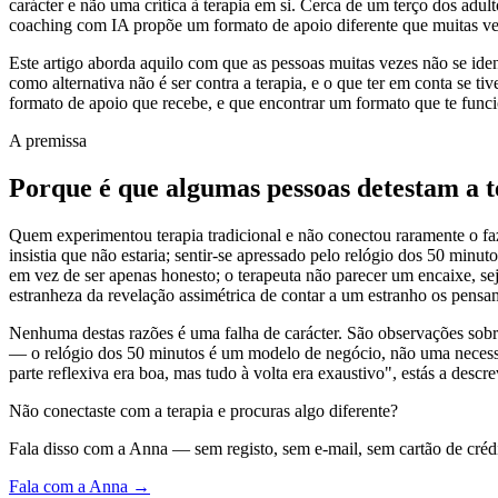
carácter e não uma crítica à terapia em si. Cerca de um terço dos adult
coaching com IA propõe um formato de apoio diferente que muitas vez
Este artigo aborda aquilo com que as pessoas muitas vezes não se iden
como alternativa não é ser contra a terapia, e o que ter em conta se t
formato de apoio que recebe, e que encontrar um formato que te funci
A premissa
Porque é que algumas pessoas detestam a t
Quem experimentou terapia tradicional e não conectou raramente o fa
insistia que não estaria; sentir-se apressado pelo relógio dos 50 mi
em vez de ser apenas honesto; o terapeuta não parecer um encaixe, sej
estranheza da revelação assimétrica de contar a um estranho os pensa
Nenhuma destas razões é uma falha de carácter. São observações sob
— o relógio dos 50 minutos é um modelo de negócio, não uma necessida
parte reflexiva era boa, mas tudo à volta era exaustivo", estás a des
Não conectaste com a terapia e procuras algo diferente?
Fala disso com a Anna — sem registo, sem e-mail, sem cartão de crédi
Fala com a Anna →