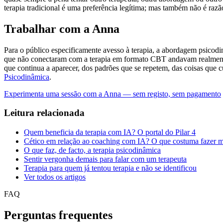
terapia tradicional é uma preferência legítima; mas também não é raz
Trabalhar com a Anna
Para o público especificamente avesso à terapia, a abordagem psicodi
que não conectaram com a terapia em formato CBT andavam realment
que continua a aparecer, dos padrões que se repetem, das coisas que 
Psicodinâmica
.
Experimenta uma sessão com a Anna — sem registo, sem pagamento
Leitura relacionada
Quem beneficia da terapia com IA? O portal do Pilar 4
Cético em relação ao coaching com IA? O que costuma fazer m
O que faz, de facto, a terapia psicodinâmica
Sentir vergonha demais para falar com um terapeuta
Terapia para quem já tentou terapia e não se identificou
Ver todos os artigos
FAQ
Perguntas frequentes