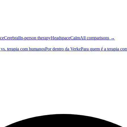
ce
Cerebral
In-person therapy
Headspace
Calm
All comparisons →
 vs. terapia com humanos
Por dentro da Verke
Para quem é a terapia co