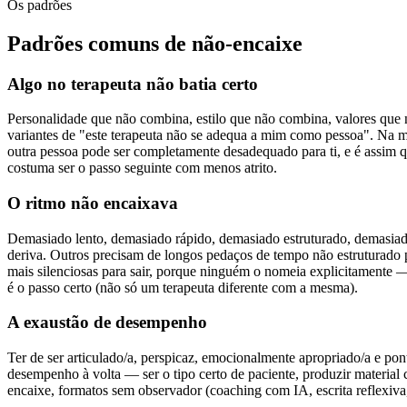
Os padrões
Padrões comuns de não-encaixe
Algo no terapeuta não batia certo
Personalidade que não combina, estilo que não combina, valores qu
variantes de "este terapeuta não se adequa a mim como pessoa". Na mai
outra pessoa pode ser completamente desadequado para ti, e é assim qu
costuma ser o passo seguinte com menos atrito.
O ritmo não encaixava
Demasiado lento, demasiado rápido, demasiado estruturado, demasiado
deriva. Outros precisam de longos pedaços de tempo não estruturado pa
mais silenciosas para sair, porque ninguém o nomeia explicitamente —
é o passo certo (não só um terapeuta diferente com a mesma).
A exaustão de desempenho
Ter de ser articulado/a, perspicaz, emocionalmente apropriado/a e pon
desempenho à volta — ser o tipo certo de paciente, produzir material 
encaixe, formatos sem observador (coaching com IA, escrita reflexiva,