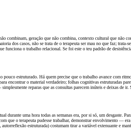
e não combinam, geração que não combina, contexto cultural que não 
oria dos casos, não se trata de o terapeuta ser mau no que faz; trata-se
e funciona o trabalho relacional. Se foi este o teu padrão de desistênc
 pouco estruturado. Há quem precise que o trabalho avance com ritmo e
ra encontrar o material verdadeiro; folhas cognitivas estruturadas par
 simplesmente reparas que as consultas parecem inúteis e deixas de ir.
tual durante uma hora todas as semanas era, por si só, um desgaste. Par
com que o terapeuta pudesse trabalhar, demonstrar envolvimento — era o 
 autorreflexão estruturada) costumam tirar a variável extenuante e mant