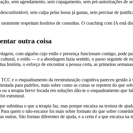
cação, sem agendamento, sem copagamento, sem pré-autorizações de seg
esconfortável, sem culpa pelas horas já gastas, sem precisar de justific
raramente respeitam horários de consultas. O coaching com IA está di
entar outra coisa
dagem, com alguém cujo estilo e presença funcionam contigo, pode pare
cultural, o estilo — e a abordagem fazia sentido, o passo seguinte de
 tua história, o esforço de encontrar a pessoa certa, as primeiras seman
 TCC e o enquadramento da reestruturação cognitiva pareceu gestão à s
ientada para padrões, mais sobre como as coisas se repetem do que sob
ada ou a terapia breve focada em soluções dão-te o enquadramento que f
oi estrutural.
e substitua o que a terapia faz, mas porque encaixa na textura de aju
Para quem o não-encaixe foi mais sobre formato do que sobre conteúdo,
 outras. São formas diferentes de ajuda, e a certa é a que encaixa na t