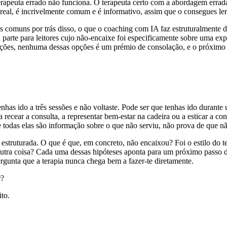
terapeuta errado não funciona. O terapeuta certo com a abordagem errad
real, é incrivelmente comum e é informativo, assim que o consegues le
ões comuns por trás disso, o que o coaching com IA faz estruturalmente
 à parte para leitores cujo não-encaixe foi especificamente sobre uma e
ções, nenhuma dessas opções é um prémio de consolação, e o próximo p
as ido a três sessões e não voltaste. Pode ser que tenhas ido durante u
 a recear a consulta, a representar bem-estar na cadeira ou a esticar a c
 todas elas são informação sobre o que não serviu, não prova de que nã
struturada. O que é que, em concreto, não encaixou? Foi o estilo do te
outra coisa? Cada uma dessas hipóteses aponta para um próximo passo d
rgunta que a terapia nunca chega bem a fazer-te diretamente.
r?
to.