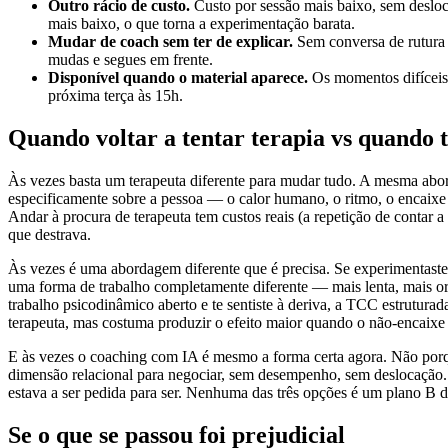
Outro rácio de custo.
Custo por sessão mais baixo, sem deslo
mais baixo, o que torna a experimentação barata.
Mudar de coach sem ter de explicar.
Sem conversa de rutura d
mudas e segues em frente.
Disponível quando o material aparece.
Os momentos difíceis 
próxima terça às 15h.
Quando voltar a tentar terapia vs quando t
Às vezes basta um terapeuta diferente para mudar tudo. A mesma abor
especificamente sobre a pessoa — o calor humano, o ritmo, o encaixe 
Andar à procura de terapeuta tem custos reais (a repetição de contar a
que destrava.
Às vezes é uma abordagem diferente que é precisa. Se experimentaste
uma forma de trabalho completamente diferente — mais lenta, mais or
trabalho psicodinâmico aberto e te sentiste à deriva, a TCC estrutur
terapeuta, mas costuma produzir o efeito maior quando o não-encaixe f
E às vezes o coaching com IA é mesmo a forma certa agora. Não porqu
dimensão relacional para negociar, sem desempenho, sem deslocação. 
estava a ser pedida para ser. Nenhuma das três opções é um plano B das
Se o que se passou foi prejudicial