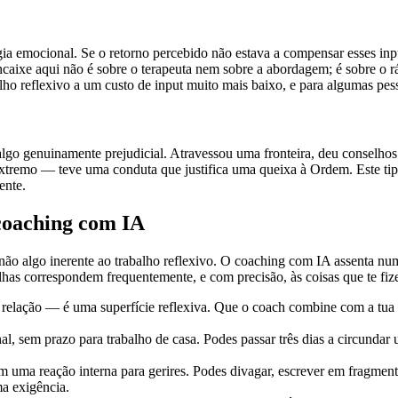
ergia emocional. Se o retorno percebido não estava a compensar esses i
ncaixe aqui não é sobre o terapeuta nem sobre a abordagem; é sobre o r
lho reflexivo a um custo de input muito mais baixo, e para algumas pess
algo genuinamente prejudicial. Atravessou uma fronteira, deu conselho
extremo — teve uma conduta que justifica uma queixa à Ordem. Este tip
ente.
 coaching com IA
ão algo inerente ao trabalho reflexivo. O coaching com IA assenta num c
olhas correspondem frequentemente, e com precisão, às coisas que te fize
elação — é uma superfície reflexiva. Que o coach combine com a tua 
, sem prazo para trabalho de casa. Podes passar três dias a circundar
uma reação interna para gerires. Podes divagar, escrever em fragmento
ma exigência.