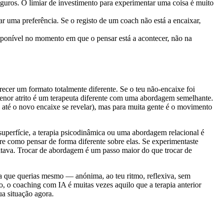
uros. O limiar de investimento para experimentar uma coisa é muito
ar uma preferência. Se o registo de um coach não está a encaixar,
sponível no momento em que o pensar está a acontecer, não na
cer um formato totalmente diferente. Se o teu não-encaixe foi
 menor atrito é um terapeuta diferente com uma abordagem semelhante.
as até o novo encaixe se revelar), mas para muita gente é o movimento
uperfície, a terapia psicodinâmica ou uma abordagem relacional é
re como pensar de forma diferente sobre elas. Se experimentaste
altava. Trocar de abordagem é um passo maior do que trocar de
da que querias mesmo — anónima, ao teu ritmo, reflexiva, sem
 o coaching com IA é muitas vezes aquilo que a terapia anterior
ua situação agora.