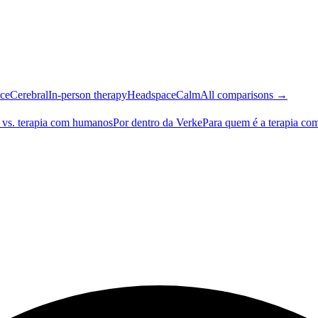
ce
Cerebral
In-person therapy
Headspace
Calm
All comparisons →
 vs. terapia com humanos
Por dentro da Verke
Para quem é a terapia co