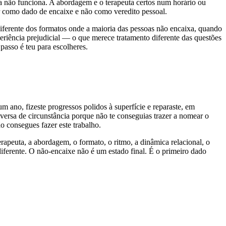
a não funciona. A abordagem e o terapeuta certos num horário ou
r como dado de encaixe e não como veredito pessoal.
 diferente dos formatos onde a maioria das pessoas não encaixa, quando
xperiência prejudicial — o que merece tratamento diferente das questões
asso é teu para escolheres.
m ano, fizeste progressos polidos à superfície e reparaste, em
onversa de circunstância porque não te conseguias trazer a nomear o
o consegues fazer este trabalho.
rapeuta, a abordagem, o formato, o ritmo, a dinâmica relacional, o
iferente. O não-encaixe não é um estado final. É o primeiro dado