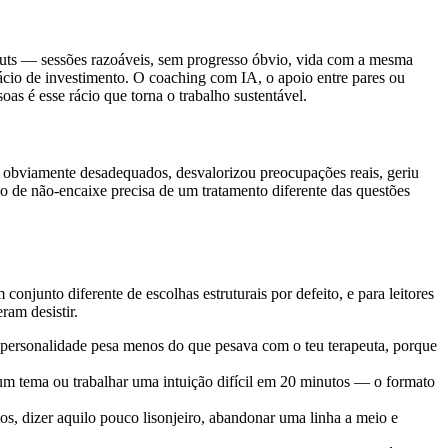
nputs — sessões razoáveis, sem progresso óbvio, vida com a mesma
ácio de investimento. O coaching com IA, o apoio entre pares ou
oas é esse rácio que torna o trabalho sustentável.
s obviamente desadequados, desvalorizou preocupações reais, geriu
o de não-encaixe precisa de um tratamento diferente das questões
onjunto diferente de escolhas estruturais por defeito, e para leitores
ram desistir.
personalidade pesa menos do que pesava com o teu terapeuta, porque
 um tema ou trabalhar uma intuição difícil em 20 minutos — o formato
s, dizer aquilo pouco lisonjeiro, abandonar uma linha a meio e