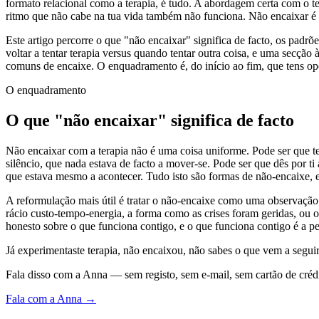
formato relacional como a terapia, é tudo. A abordagem certa com o 
ritmo que não cabe na tua vida também não funciona. Não encaixar é 
Este artigo percorre o que "não encaixar" significa de facto, os padr
voltar a tentar terapia versus quando tentar outra coisa, e uma secção
comuns de encaixe. O enquadramento é, do início ao fim, que tens op
O enquadramento
O que "não encaixar" significa de facto
Não encaixar com a terapia não é uma coisa uniforme. Pode ser que tenh
silêncio, que nada estava de facto a mover-se. Pode ser que dês por ti
que estava mesmo a acontecer. Tudo isto são formas de não-encaixe, e
A reformulação mais útil é tratar o não-encaixe como uma observação e
rácio custo-tempo-energia, a forma como as crises foram geridas, ou 
honesto sobre o que funciona contigo, e o que funciona contigo é a pe
Já experimentaste terapia, não encaixou, não sabes o que vem a segui
Fala disso com a Anna — sem registo, sem e-mail, sem cartão de crédi
Fala com a Anna →