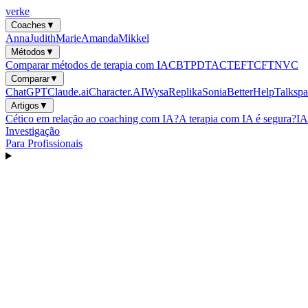
verke
Coaches
▼
Anna
Judith
Marie
Amanda
Mikkel
Métodos
▼
Comparar métodos de terapia com IA
CBT
PDT
ACT
EFT
CFT
NVC
Comparar
▼
ChatGPT
Claude.ai
Character.AI
Wysa
Replika
Sonia
BetterHelp
Talkspa
Artigos
▼
Cético em relação ao coaching com IA?
A terapia com IA é segura?
IA
Investigação
Para Profissionais