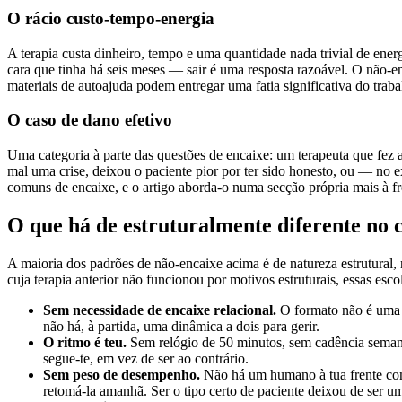
O rácio custo-tempo-energia
A terapia custa dinheiro, tempo e uma quantidade nada trivial de en
cara que tinha há seis meses — sair é uma resposta razoável. O não-e
materiais de autoajuda podem entregar uma fatia significativa do traba
O caso de dano efetivo
Uma categoria à parte das questões de encaixe: um terapeuta que fez 
mal uma crise, deixou o paciente pior por ter sido honesto, ou — no 
comuns de encaixe, e o artigo aborda-o numa secção própria mais à fr
O que há de estruturalmente diferente no
A maioria dos padrões de não-encaixe acima é de natureza estrutural, n
cuja terapia anterior não funcionou por motivos estruturais, essas esc
Sem necessidade de encaixe relacional.
O formato não é uma r
não há, à partida, uma dinâmica a dois para gerir.
O ritmo é teu.
Sem relógio de 50 minutos, sem cadência semanal
segue-te, em vez de ser ao contrário.
Sem peso de desempenho.
Não há um humano à tua frente com 
retomá-la amanhã. Ser o tipo certo de paciente deixou de ser u