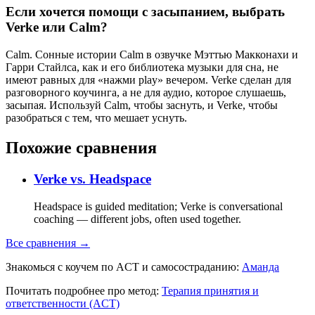
Если хочется помощи с засыпанием, выбрать
Verke или Calm?
Calm. Сонные истории Calm в озвучке Мэттью Макконахи и
Гарри Стайлса, как и его библиотека музыки для сна, не
имеют равных для «нажми play» вечером. Verke сделан для
разговорного коучинга, а не для аудио, которое слушаешь,
засыпая. Используй Calm, чтобы заснуть, и Verke, чтобы
разобраться с тем, что мешает уснуть.
Похожие сравнения
Verke vs.
Headspace
Headspace is guided meditation; Verke is conversational
coaching — different jobs, often used together.
Все сравнения →
Знакомься с коучем по ACT и самосостраданию:
Аманда
Почитать подробнее про метод:
Терапия принятия и
ответственности (ACT)