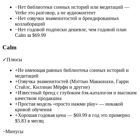
−
Нет библиотеки сонных историй или медитаций —
Verke это разговор, а не аудиоконтент
−
Нет озвучки знаменитостей и брендированных
коллабораций
−
Нет годовой подписки дешевле, чем годовой план
Calm за $69.99
Calm
✓
Плюсы
+
Не имеющая равных библиотека сонных историй и
медитаций
+
Озвучка знаменитостей (Мэттью Макконахи, Гарри
Стайлс, Киллиан Мёрфи и другие)
+
Известный бренд с глубоким бэк-каталогом и высоким
качеством продакшна
+
Простая модель «просто нажми play» — никакой
кривой обучения
+
Хорошая годовая цена — $69.99 в год это примерно
$5.83 в месяц
−
Минусы