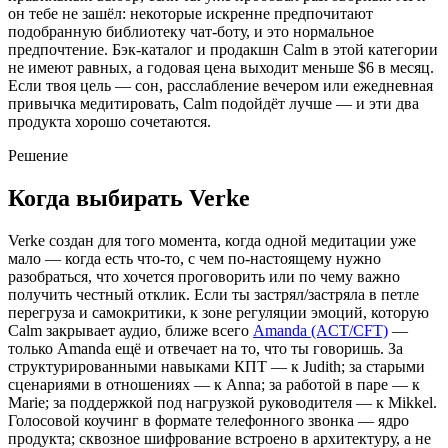
он тебе не зашёл: некоторые искренне предпочитают
подобранную библиотеку чат-боту, и это нормальное
предпочтение. Бэк-каталог и продакшн Calm в этой категории
не имеют равных, а годовая цена выходит меньше $6 в месяц.
Если твоя цель — сон, расслабление вечером или ежедневная
привычка медитировать, Calm подойдёт лучше — и эти два
продукта хорошо сочетаются.
Решение
Когда выбирать Verke
Verke создан для того момента, когда одной медитации уже
мало — когда есть что-то, с чем по-настоящему нужно
разобраться, что хочется проговорить или по чему важно
получить честный отклик. Если ты застрял/застряла в петле
перегруза и самокритики, к зоне регуляции эмоций, которую
Calm закрывает аудио, ближе всего
Amanda (ACT/CFT)
—
только Amanda ещё и отвечает на то, что ты говоришь. За
структурированными навыками КПТ — к Judith; за старыми
сценариями в отношениях — к Anna; за работой в паре — к
Marie; за поддержкой под нагрузкой руководителя — к Mikkel.
Голосовой коучинг в формате телефонного звонка — ядро
продукта; сквозное шифрование встроено в архитектуру, а не