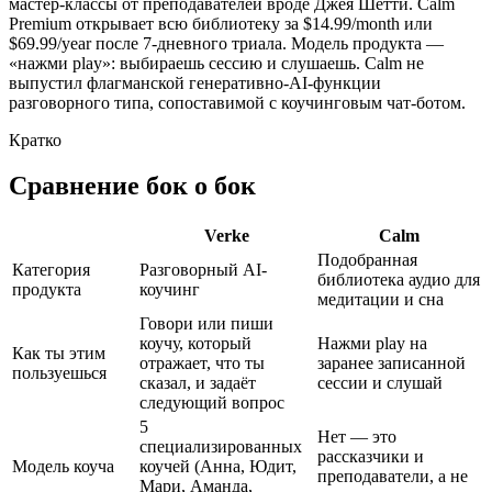
мастер-классы от преподавателей вроде Джея Шетти. Calm
Premium открывает всю библиотеку за
$14.99/month
или
$69.99/year
после 7-дневного триала. Модель продукта —
«нажми play»: выбираешь сессию и слушаешь. Calm не
выпустил флагманской генеративно-AI-функции
разговорного типа, сопоставимой с коучинговым чат-ботом.
Кратко
Сравнение бок о бок
Verke
Calm
Подобранная
Категория
Разговорный AI-
библиотека аудио для
продукта
коучинг
медитации и сна
Говори или пиши
коучу, который
Нажми play на
Как ты этим
отражает, что ты
заранее записанной
пользуешься
сказал, и задаёт
сессии и слушай
следующий вопрос
5
Нет — это
специализированных
рассказчики и
Модель коуча
коучей (Анна, Юдит,
преподаватели, а не
Мари, Аманда,