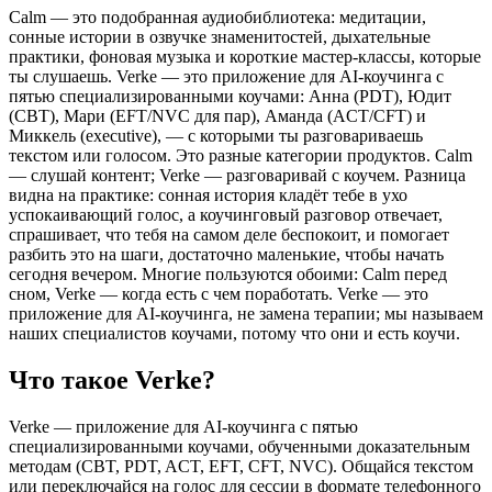
Calm — это подобранная аудиобиблиотека: медитации,
сонные истории в озвучке знаменитостей, дыхательные
практики, фоновая музыка и короткие мастер-классы, которые
ты слушаешь. Verke — это приложение для AI-коучинга с
пятью специализированными коучами: Анна (PDT), Юдит
(CBT), Мари (EFT/NVC для пар), Аманда (ACT/CFT) и
Миккель (executive), — с которыми ты разговариваешь
текстом или голосом. Это разные категории продуктов. Calm
— слушай контент; Verke — разговаривай с коучем. Разница
видна на практике: сонная история кладёт тебе в ухо
успокаивающий голос, а коучинговый разговор отвечает,
спрашивает, что тебя на самом деле беспокоит, и помогает
разбить это на шаги, достаточно маленькие, чтобы начать
сегодня вечером. Многие пользуются обоими: Calm перед
сном, Verke — когда есть с чем поработать. Verke — это
приложение для AI-коучинга, не замена терапии; мы называем
наших специалистов коучами, потому что они и есть коучи.
Что такое Verke?
Verke — приложение для AI-коучинга с пятью
специализированными коучами, обученными доказательным
методам (CBT, PDT, ACT, EFT, CFT, NVC). Общайся текстом
или переключайся на голос для сессии в формате телефонного