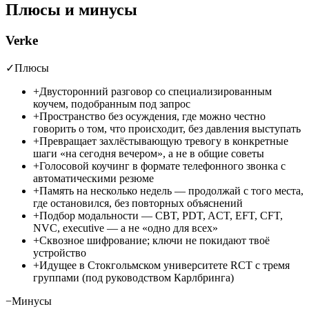
Плюсы и минусы
Verke
✓
Плюсы
+
Двусторонний разговор со специализированным
коучем, подобранным под запрос
+
Пространство без осуждения, где можно честно
говорить о том, что происходит, без давления выступать
+
Превращает захлёстывающую тревогу в конкретные
шаги «на сегодня вечером», а не в общие советы
+
Голосовой коучинг в формате телефонного звонка с
автоматическими резюме
+
Память на несколько недель — продолжай с того места,
где остановился, без повторных объяснений
+
Подбор модальности — CBT, PDT, ACT, EFT, CFT,
NVC, executive — а не «одно для всех»
+
Сквозное шифрование; ключи не покидают твоё
устройство
+
Идущее в Стокгольмском университете RCT с тремя
группами (под руководством Карлбринга)
−
Минусы