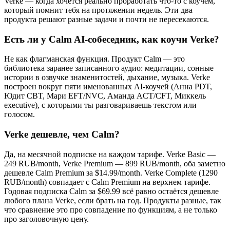
Verke — когда хочется реально проработать что-то с коучем,
который помнит тебя на протяжении недель. Эти два
продукта решают разные задачи и почти не пересекаются.
Есть ли у Calm AI-собеседник, как коучи Verke?
Не как флагманская функция. Продукт Calm — это
библиотека заранее записанного аудио: медитации, сонные
истории в озвучке знаменитостей, дыхание, музыка. Verke
построен вокруг пяти именованных AI-коучей (Анна PDT,
Юдит CBT, Мари EFT/NVC, Аманда ACT/CFT, Миккель
executive), с которыми ты разговариваешь текстом или
голосом.
Verke дешевле, чем Calm?
Да, на месячной подписке на каждом тарифе. Verke Basic —
249 RUB/month, Verke Premium — 899 RUB/month, оба заметно
дешевле Calm Premium за $14.99/month. Verke Complete (1290
RUB/month) совпадает с Calm Premium на верхнем тарифе.
Годовая подписка Calm за $69.99 всё равно остаётся дешевле
любого плана Verke, если брать на год. Продукты разные, так
что сравнение это про совпадение по функциям, а не только
про заголовочную цену.