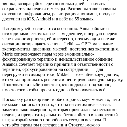
звонка; возвращайся через несколько дней — память
сохраняется на недели и месяцы. Разговоры зашифрованы
сквозным шифрованием, регистрация анонимна, продукт
доступен на iOS, Android и в вебе на 55 языках.
Пятеро коучей различаются осознанно. Anna работает в
психодинамическом ключе — медленнее, в первую очередь
через закономерности, ей интересно, почему одни и те же
ситуации возвращаются снова. Judith — CBT: маленькие
эксперименты, дневники мыслей, постепенная экспозиция.
Marie сопровождает пары через эмоционально-
фокусированную терапию и ненасильственное общение;
Amanda сочетает терапию принятия и ответственности с
терапией, сфокусированной на сострадании, — для
перегрузки и самокритики; Mikkel — executive-коуч для тех,
кто устал принимать решения и нести руководящую нагрузку.
Пользователи выбирают того, кто подходит под запрос,
вместо того чтобы просить одного бота охватить всё.
Поскольку разговор идёт в обе стороны, коуч может то, чего
не может запись: отразить, что ты на самом деле сказал,
заметить закономерность, которая проявилась за несколько
недель, и превратить размытое беспокойство в конкретный
шаг, который можно попробовать сегодня вечером. В
четырёхнедельном исследовании Стокгольмского