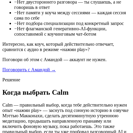
−
Нет двустороннего разговора — ты слушаешь, а не
говоришь в ответ
−
Нет памяти у коуча между сессиями — каждая сессия
сама по себе
−
Нет подбора специализации под конкретный запрос
−
Нет флагманской генеративно-AI-функции,
сопоставимой с коучинговым чат-ботом
Интересно, как коуч, который действительно отвечает,
сравнится с аудио в режиме «нажми play»?
Поговори об этом с Амандой — аккаунт не нужен.
Поговорить с Амандой →
Решение
Когда выбрать Calm
Calm — правильный выбор, когда тебе действительно нужен
опыт «нажми play» — заснуть под сонную историю в озвучке
Мэттью Макконахи, сделать десятиминутную утреннюю
медитацию, продышать направленную пранаяму или
включить фоновую музыку, пока работаешь. Это также
правильный выбор, если ты уже пробовал разговорный AI и