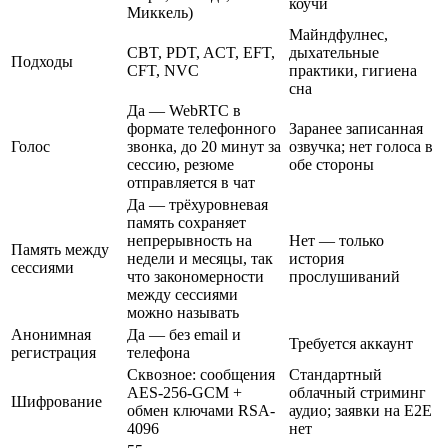
коучи
Миккель)
Майндфулнес,
CBT, PDT, ACT, EFT,
дыхательные
Подходы
CFT, NVC
практики, гигиена
сна
Да — WebRTC в
формате телефонного
Заранее записанная
Голос
звонка, до 20 минут за
озвучка; нет голоса в
сессию, резюме
обе стороны
отправляется в чат
Да — трёхуровневая
память сохраняет
непрерывность на
Нет — только
Память между
недели и месяцы, так
история
сессиями
что закономерности
прослушиваний
между сессиями
можно называть
Анонимная
Да — без email и
Требуется аккаунт
регистрация
телефона
Сквозное: сообщения
Стандартный
AES-256-GCM +
облачный стриминг
Шифрование
обмен ключами RSA-
аудио; заявки на E2E
4096
нет