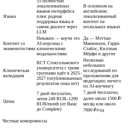
55 полностью
локализованных
В основном на
языков интерфейса
английском;
Языки
плюс родная
локализованный
поддержка языка в
контент на
самом диалоге через
нескольких языках
LLM
Никаких — коучи это
Да — Мэттью
Контент со
AI-персоны с
Макконахи, Гарри
знаменитостями
клиническими
Стайлс, Киллиан
модальностями
Мёрфи и другие
Несколько
RCT Стокгольмского
небольших
университета с тремя
Клиническая
исследований по
группами идёт в 2025–
валидация
приложениям для
2027 (опубликованных
медитации; ничего
результатов пока нет)
по AI-коучингу
7 дней бесплатно,
7 дней бесплатно,
далее
около 1500 ₽/
затем
249 RUB–1290
Цены
RUB/month
(от Basic
месяц
или
около
до Complete)
7000 ₽/год
Честные компромиссы