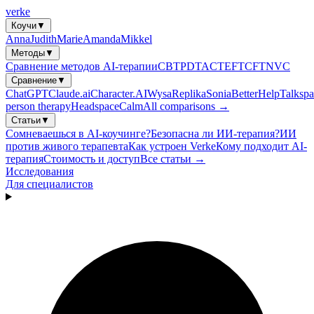
verke
Коучи
▼
Anna
Judith
Marie
Amanda
Mikkel
Методы
▼
Сравнение методов AI-терапии
CBT
PDT
ACT
EFT
CFT
NVC
Сравнение
▼
ChatGPT
Claude.ai
Character.AI
Wysa
Replika
Sonia
BetterHelp
Talkspa
person therapy
Headspace
Calm
All comparisons →
Статьи
▼
Сомневаешься в AI-коучинге?
Безопасна ли ИИ-терапия?
ИИ
против живого терапевта
Как устроен Verke
Кому подходит AI-
терапия
Стоимость и доступ
Все статьи →
Исследования
Для специалистов