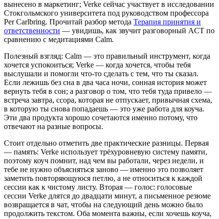
вынесено в маркетинг; Verke сейчас участвует в исследовании
Стокгольмского университета под руководством профессора
Per Carlbring. Прочитай разбор метода
Терапия принятия и
ответственности
— увидишь, как звучит разговорный ACT по
сравнению с медитациями Calm.
Полезный взгляд: Calm — это правильный инструмент, когда
хочется успокоиться; Verke — когда хочется, чтобы тебя
выслушали и помогли что-то сделать с тем, что ты сказал.
Если лежишь без сна в два часа ночи, сонная история может
вернуть тебя в сон; а разговор о том, что тебя туда привело —
встреча завтра, ссора, которая не отпускает, привычная схема,
в которую ты снова попадаешь — это уже работа для коуча.
Эти два продукта хорошо сочетаются именно потому, что
отвечают на разные вопросы.
Стоит отдельно отметить две практические разницы. Первая
— память: Verke использует трёхуровневую систему памяти,
поэтому коуч помнит, над чем вы работали, через недели, и
тебе не нужно объясняться заново — именно это позволяет
заметить повторяющуюся петлю, а не относиться к каждой
сессии как к чистому листу. Вторая — голос: голосовые
сессии Verke длятся до двадцати минут, а письменное резюме
возвращается в чат, чтобы на следующий день можно было
продолжить текстом. Оба момента важны, если хочешь коуча,