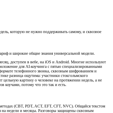
едель, которую не нужно поддерживать самому, и сквозное
ариф и широкие общие знания универсальной модели.
месяц
, доступен в вебе, на iOS и Android. Многие используют
приложение для AI-коучинга с пятью специализированными
 в формате телефонного звонка, сквозным шифрованием и
тике разница ощутима: участники стокгольмского
ит цельную картину о человеке на протяжении недель, а не
в коучами, потому что это так и есть.
методах (CBT, PDT, ACT, EFT, CFT, NVC). Общайся текстом
ся на недели и месяцы. Разговоры защищены сквозным