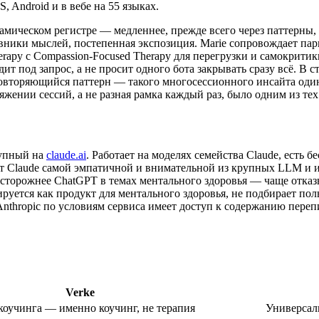
 Android и в вебе на 55 языках.
амическом регистре — медленнее, прежде всего через паттерны,
вники мыслей, постепенная экспозиция. Marie сопровождает пары 
rapy с Compassion-Focused Therapy для перегрузки и самокритики
одит под запрос, а не просит одного бота закрывать сразу всё. 
 повторяющийся паттерн — такого многосессионного инсайта один
жении сессий, а не разная рамка каждый раз, было одним из те
тупный на
claude.ai
. Работает на моделях семейства Claude, есть
ают Claude самой эмпатичной и внимательной из крупных LLM и 
сторожнее ChatGPT в темах ментального здоровья — чаще отказыв
нируется как продукт для ментального здоровья, не подбирает п
nthropic по условиям сервиса имеет доступ к содержанию переп
Verke
коучинга — именно коучинг, не терапия
Универсал