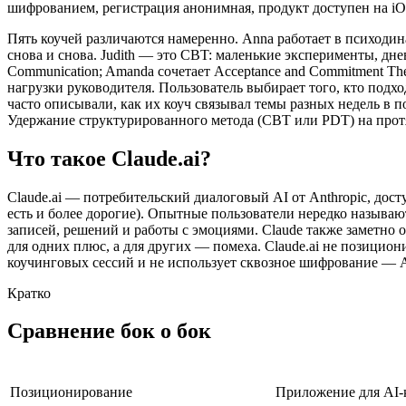
шифрованием, регистрация анонимная, продукт доступен на iOS,
Пять коучей различаются намеренно. Anna работает в психодин
снова и снова. Judith — это CBT: маленькие эксперименты, дне
Communication; Amanda сочетает Acceptance and Commitment The
нагрузки руководителя. Пользователь выбирает того, кто подх
часто описывали, как их коуч связывал темы разных недель в
Удержание структурированного метода (CBT или PDT) на протя
Что такое Claude.ai?
Claude.ai — потребительский диалоговый AI от Anthropic, дос
есть и более дорогие). Опытные пользователи нередко назыв
записей, решений и работы с эмоциями. Claude также заметно о
для одних плюс, а для других — помеха. Claude.ai не позицио
коучинговых сессий и не использует сквозное шифрование — A
Кратко
Сравнение бок о бок
Позиционирование
Приложение для AI-