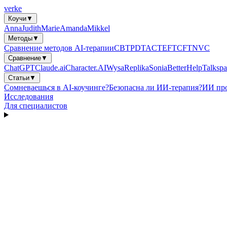
verke
Коучи
▼
Anna
Judith
Marie
Amanda
Mikkel
Методы
▼
Сравнение методов AI-терапии
CBT
PDT
ACT
EFT
CFT
NVC
Сравнение
▼
ChatGPT
Claude.ai
Character.AI
Wysa
Replika
Sonia
BetterHelp
Talkspa
Статьи
▼
Сомневаешься в AI-коучинге?
Безопасна ли ИИ-терапия?
ИИ про
Исследования
Для специалистов