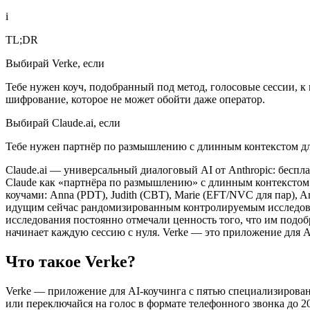
i
TL;DR
Выбирай Verke, если
Тебе нужен коуч, подобранный под метод, голосовые сессии, к 
шифрование, которое не может обойти даже оператор.
Выбирай Claude.ai, если
Тебе нужен партнёр по размышлению с длинным контекстом дл
Claude.ai — универсальный диалоговый AI от Anthropic: беспл
Claude как «партнёра по размышлению» с длинным контекстом
коучами: Anna (PDT), Judith (CBT), Marie (EFT/NVC для пар),
идущим сейчас рандомизированным контролируемым исследован
исследования постоянно отмечали ценность того, что им подоб
начинает каждую сессию с нуля. Verke — это приложение для AI
Что такое Verke?
Verke — приложение для AI-коучинга с пятью специализирова
или переключайся на голос в формате телефонного звонка до 2