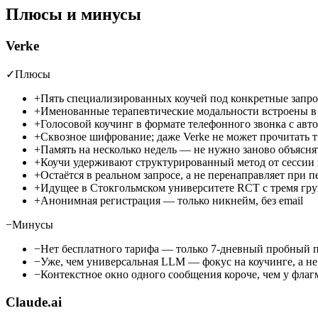
Плюсы и минусы
Verke
✓
Плюсы
+
Пять специализированных коучей под конкретные запр
+
Именованные терапевтические модальности встроены в 
+
Голосовой коучинг в формате телефонного звонка с ав
+
Сквозное шифрование; даже Verke не может прочитать 
+
Память на несколько недель — не нужно заново объясня
+
Коучи удерживают структурированный метод от сессии к
+
Остаётся в реальном запросе, а не перенаправляет при 
+
Идущее в Стокгольмском университете RCT с тремя гру
+
Анонимная регистрация — только никнейм, без email
−
Минусы
−
Нет бесплатного тарифа — только 7-дневный пробный п
−
Уже, чем универсальная LLM — фокус на коучинге, а н
−
Контекстное окно одного сообщения короче, чем у фла
Claude.ai