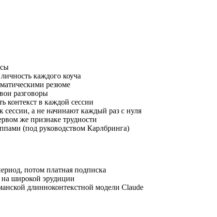
осы
личность каждого коуча
томатическими резюме
твои разговоры
ть контекст в каждой сессии
 сессии, а не начинают каждый раз с нуля
первом же признаке трудности
ппами (под руководством Карлбринга)
ериод, потом платная подписка
е на широкой эрудиции
гманской длинноконтекстной модели Claude