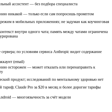
альный ассистент — без подбора специалиста
нию никакой — только если сам попросишь промптом
 режим в мобильных приложениях; не задуман как коучинговая
онтекст внутри одного чата; память между чатами ограничена
турирована
 сервера; по условиям сервиса Anthropic видит содержание
в
аккаунт (email)
нию осторожен — может отказать или перенаправить к
ту
еский продукт; исследований по ментальному здоровью нет
 тариф; Claude Pro за
$20 в месяц
и более дорогие тарифы
Android — многоязычность за счёт модели