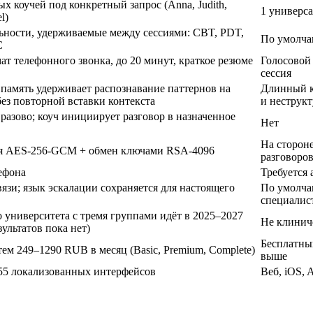
х коучей под конкретный запрос (Anna, Judith,
1 универс
l)
ности, удерживаемые между сессиями: CBT, PDT,
По умолча
C
 телефонного звонка, до 20 минут, краткое резюме
Голосовой
сессия
память удерживает распознавание паттернов на
Длинный к
ез повторной вставки контекста
и неструк
разово; коуч инициирует разговор в назначенное
Нет
На стороне
ия AES-256-GCM + обмен ключами RSA-4096
разговоро
лефона
Требуется 
вязи; язык эскалации сохраняется для настоящего
По умолча
специалис
университета с тремя группами идёт в 2025–2027
Не клинич
ультатов пока нет)
Бесплатный
атем
249–1290 RUB в месяц
(Basic, Premium, Complete)
выше
 55 локализованных интерфейсов
Веб, iOS, 