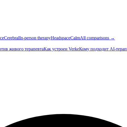
ce
Cerebral
In-person therapy
Headspace
Calm
All comparisons →
тив живого терапевта
Как устроен Verke
Кому подходит AI-терап