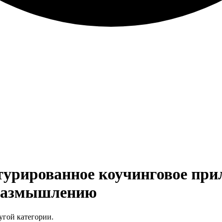
ктурированное коучинговое пр
 размышлению
угой категории.