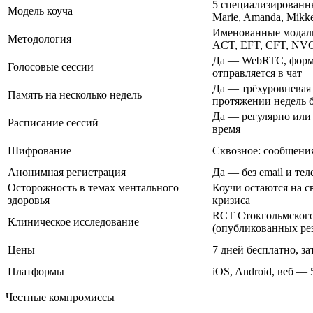
5 специализированны
Модель коуча
Marie, Amanda, Mikke
Именованные модаль
Методология
ACT, EFT, CFT, NV
Да — WebRTC, формат
Голосовые сессии
отправляется в чат
Да — трёхуровневая 
Память на несколько недель
протяжении недель б
Да — регулярно или 
Расписание сессий
время
Шифрование
Сквозное: сообщен
Анонимная регистрация
Да — без email и те
Осторожность в темах ментального
Коучи остаются на с
здоровья
кризиса
RCT Стокгольмского 
Клиническое исследование
(опубликованных рез
Цены
7 дней бесплатно, з
Платформы
iOS, Android, веб —
Честные компромиссы