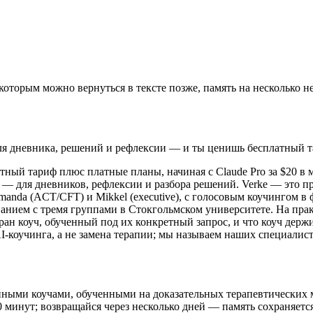
которым можно вернуться в тексте позже, память на несколько н
я дневника, решений и рефлексии — и ты ценишь бесплатный т
атный тариф плюс платные планы, начиная с Claude Pro за
$20 в 
 — для дневников, рефлексии и разбора решений. Verke — это 
 Amanda (ACT/CFT) и Mikkel (executive), с голосовым коучингом
ием с тремя группами в Стокгольмском университете. На прак
ран коуч, обученный под их конкретный запрос, и что коуч держ
-коучинга, а не замена терапии; мы называем наших специалисто
нными коучами, обученными на доказательных терапевтических 
0 минут; возвращайся через несколько дней — память сохраняет