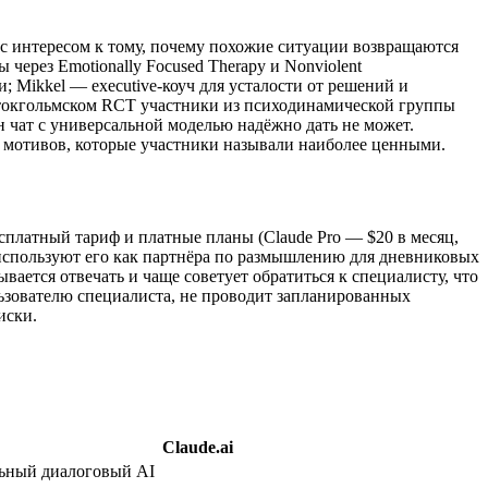
 с интересом к тому, почему похожие ситуации возвращаются
через Emotionally Focused Therapy и Nonviolent
; Mikkel — executive-коуч для усталости от решений и
В стокгольмском RCT участники из психодинамической группы
 чат с универсальной моделью надёжно дать не может.
х мотивов, которые участники называли наиболее ценными.
 бесплатный тариф и платные планы (Claude Pro —
$20 в месяц
,
используют его как партнёра по размышлению для дневниковых
ается отвечать и чаще советует обратиться к специалисту, что
ользователю специалиста, не проводит запланированных
иски.
Claude.ai
ьный диалоговый AI