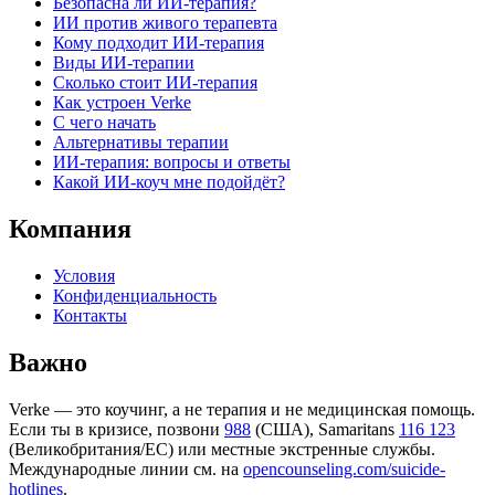
Безопасна ли ИИ-терапия?
ИИ против живого терапевта
Кому подходит ИИ-терапия
Виды ИИ-терапии
Сколько стоит ИИ-терапия
Как устроен Verke
С чего начать
Альтернативы терапии
ИИ-терапия: вопросы и ответы
Какой ИИ-коуч мне подойдёт?
Компания
Условия
Конфиденциальность
Контакты
Важно
Verke — это коучинг, а не терапия и не медицинская помощь.
Если ты в кризисе, позвони
988
(США), Samaritans
116 123
(Великобритания/ЕС) или местные экстренные службы.
Международные линии см. на
opencounseling.com/suicide-
hotlines
.