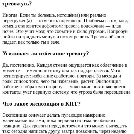
тревожусь?
Иногда. Если ты болеешь, истощён(а) или реально
перегружен(а) — отменить нормально. Проблема в том, когда
отмена становится дефолтом: тревога подскочила — план
исчез. Это учит мозг, что событие и было угрозой. Попробуй
пойти на тридцать минут, а потом решить. Тревога обычно
падает, как только ты в зале.
Усиливает ли избегание тревогу?
Да, постепенно. Каждая отмена ощущается как облегчение в
моменте — именно поэтому она так подкрепляется. Мозг
регистрирует: избегание сработало, повтори. За месяцы и
годы список того, чего ты избегаешь, растёт. Экспозиция
работает в обратную сторону — маленькие повторяющиеся
контакты учат нервную систему, что угроза была переоценена.
Что такое экспозиция в КПТ?
Экспозиция означает делать пугающее намеренно,
маленькими шагами, пока нервная система не обновит
реакцию. Для тревоги перед встречами это может выглядеть
так: сегодня написать другу, завтра позвонить, через неделю