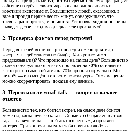
пойду на тридцать минут, потом пересмотрю. Это превращает
событие из трёхчасового марафона на выносливость в
короткий эксперимент. Большинство людей, оказавшись в
зале и пройдя первые десять минут, обнаруживают, что
тревога растворяется, и остаются. Установка «одной ногой на
выходе» делает входную дверь легче проходимой.
2. Проверка фактов перед встречей
Перед встречей выпиши три последних мероприятия, на
которых ты действительно был(а). Конкретно: что ты
предсказывал(а)? Что произошло на самом деле? Большинство
людей обнаруживают, что их прогнозы на 70% состояли из
катастроф, а сами события на 70% прошли нормально. Мозг
не врёт — он смещён в сторону поиска угроз. Это смещение
можно скорректировать, показав ему данные.
3. Переосмысли small talk — вопросы важнее
ответов
Большинство тех, кто боится встреч, на самом деле боится
момента, когда нечего сказать. Сними с себя давление: твоя
задача на вечеринке — не быть интересным, а проявлять
интерес. Три вопроса вытянут тебя почти из любого