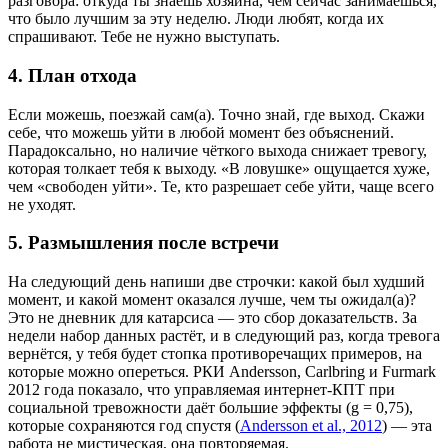
разговора: откуда ты знаешь хозяина, чем сейчас занимаешься,
что было лучшим за эту неделю. Люди любят, когда их
спрашивают. Тебе не нужно выступать.
4. План отхода
Если можешь, поезжай сам(а). Точно знай, где выход. Скажи
себе, что можешь уйти в любой момент без объяснений.
Парадоксально, но наличие чёткого выхода снижает тревогу,
которая толкает тебя к выходу. «В ловушке» ощущается хуже,
чем «свободен уйти». Те, кто разрешает себе уйти, чаще всего
не уходят.
5. Размышления после встречи
На следующий день напиши две строчки: какой был худший
момент, и какой момент оказался лучше, чем ты ожидал(а)?
Это не дневник для катарсиса — это сбор доказательств. За
недели набор данных растёт, и в следующий раз, когда тревога
вернётся, у тебя будет стопка противоречащих примеров, на
которые можно опереться. РКИ Andersson, Carlbring и Furmark
2012 года показало, что управляемая интернет-КПТ при
социальной тревожности даёт большие эффекты (g = 0,75),
которые сохраняются год спустя (
Andersson et al., 2012
) — эта
работа не мистическая, она повторяемая.