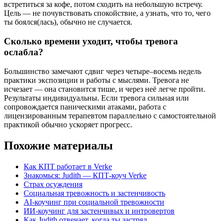
встретиться за кофе, потом сходить на небольшую встречу.
Цель — не почувствовать спокойствие, а узнать, что то, чего
ты боялся(лась), обычно не случается.
Сколько времени уходит, чтобы тревога
ослабла?
Большинство замечают сдвиг через четыре–восемь недель
практики экспозиции и работы с мыслями. Тревога не
исчезает — она становится тише, и через неё легче пройти.
Результаты индивидуальны. Если тревога сильная или
сопровождается паническими атаками, работа с
лицензированным терапевтом параллельно с самостоятельной
практикой обычно ускоряет прогресс.
Похожие материалы
Как КПТ работает в Verke
Знакомься: Judith — КПТ-коуч Verke
Страх осуждения
Социальная тревожность и застенчивость
AI-коучинг при социальной тревожности
ИИ-коучинг для застенчивых и интровертов
Как Judith отвечает, когда ты застрял