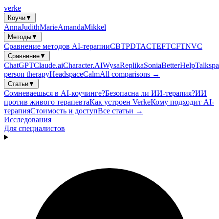
verke
Коучи
▼
Anna
Judith
Marie
Amanda
Mikkel
Методы
▼
Сравнение методов AI-терапии
CBT
PDT
ACT
EFT
CFT
NVC
Сравнение
▼
ChatGPT
Claude.ai
Character.AI
Wysa
Replika
Sonia
BetterHelp
Talkspa
person therapy
Headspace
Calm
All comparisons →
Статьи
▼
Сомневаешься в AI-коучинге?
Безопасна ли ИИ-терапия?
ИИ
против живого терапевта
Как устроен Verke
Кому подходит AI-
терапия
Стоимость и доступ
Все статьи →
Исследования
Для специалистов