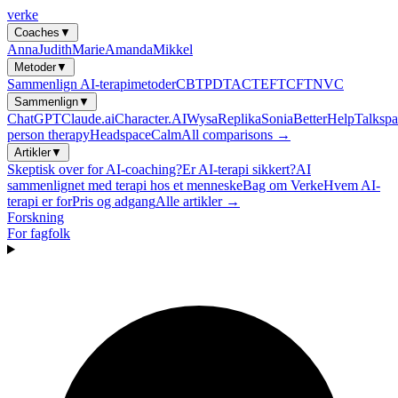
verke
Coaches
▼
Anna
Judith
Marie
Amanda
Mikkel
Metoder
▼
Sammenlign AI-terapimetoder
CBT
PDT
ACT
EFT
CFT
NVC
Sammenlign
▼
ChatGPT
Claude.ai
Character.AI
Wysa
Replika
Sonia
BetterHelp
Talkspa
person therapy
Headspace
Calm
All comparisons →
Artikler
▼
Skeptisk over for AI-coaching?
Er AI-terapi sikkert?
AI
sammenlignet med terapi hos et menneske
Bag om Verke
Hvem AI-
terapi er for
Pris og adgang
Alle artikler →
Forskning
For fagfolk