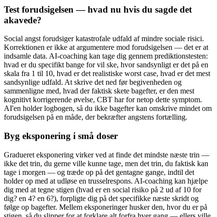
Test forudsigelsen — hvad nu hvis du sagde det
akavede?
Social angst forudsiger katastrofale udfald af mindre sociale risici.
Korrektionen er ikke at argumentere mod forudsigelsen — det er at
indsamle data. AI-coaching kan tage dig gennem prediktionstesten:
hvad er du specifikt bange for vil ske, hvor sandsynligt er det på en
skala fra 1 til 10, hvad er det realistiske worst case, hvad er det mest
sandsynlige udfald. At skrive det ned før begivenheden og
sammenligne med, hvad der faktisk skete bagefter, er den mest
kognitivt korrigerende øvelse, CBT har for netop dette symptom.
AI'en holder logbogen, så du ikke bagefter kan omskrive mindet om
forudsigelsen på en måde, der bekræfter angstens fortælling.
Byg eksponering i små doser
Gradueret eksponering virker ved at finde det mindste næste trin —
ikke det trin, du gerne ville kunne tage, men det trin, du faktisk kan
tage i morgen — og træde op på det gentagne gange, indtil det
holder op med at udløse en trusselrespons. AI-coaching kan hjælpe
dig med at tegne stigen (hvad er en social risiko på 2 ud af 10 for
dig? en 4? en 6?), forpligte dig på det specifikke næste skridt og
følge op bagefter. Mellem eksponeringer husker den, hvor du er på
stigen, så du slipper for at forklare alt forfra hver gang — ellers ville