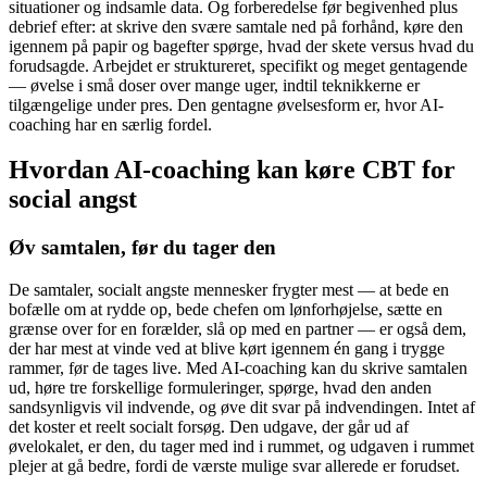
situationer og indsamle data. Og forberedelse før begivenhed plus
debrief efter: at skrive den svære samtale ned på forhånd, køre den
igennem på papir og bagefter spørge, hvad der skete versus hvad du
forudsagde. Arbejdet er struktureret, specifikt og meget gentagende
— øvelse i små doser over mange uger, indtil teknikkerne er
tilgængelige under pres. Den gentagne øvelsesform er, hvor AI-
coaching har en særlig fordel.
Hvordan AI-coaching kan køre CBT for
social angst
Øv samtalen, før du tager den
De samtaler, socialt angste mennesker frygter mest — at bede en
bofælle om at rydde op, bede chefen om lønforhøjelse, sætte en
grænse over for en forælder, slå op med en partner — er også dem,
der har mest at vinde ved at blive kørt igennem én gang i trygge
rammer, før de tages live. Med AI-coaching kan du skrive samtalen
ud, høre tre forskellige formuleringer, spørge, hvad den anden
sandsynligvis vil indvende, og øve dit svar på indvendingen. Intet af
det koster et reelt socialt forsøg. Den udgave, der går ud af
øvelokalet, er den, du tager med ind i rummet, og udgaven i rummet
plejer at gå bedre, fordi de værste mulige svar allerede er forudset.