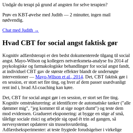
Undgår du terapi på grund af angsten for selve terapien?
Prøv en KBT-øvelse med Judith — 2 minutter, ingen mail
nødvendig.
Chat med Judith →
Hvad CBT for social angst faktisk gør
Kognitiv adfærdsterapi er den bedst dokumenterede tilgang til social
angst. Mayo-Wilson og kollegers netværksmeta-analyse fra 2014 af
psykologiske og farmakologiske behandlinger for social angst fandt,
at individuel CBT gav de største effekter blandt de undersøgte
interventioner —
Mayo-Wilson et al., 2014
. Det, CBT faktisk gør i
en session, er stort set fire ting, og hver af dem passer usædvanligt
rent ind i, hvad AI-coaching kan køre.
Det, CBT for social angst gør i en session, er stort set fire ting.
Kognitiv omstrukturering: at identificere de automatiske tanker ("alle
dømmer mig", "jeg kommer til at sige noget dumt") og teste dem
mod evidensen. Gradueret eksponering: at bygge en stige af små,
tålelige sociale risici og arbejde sig opad ét trin ad gangen, så
nervesystemet opdaterer sin trusselsvurdering.
Adfærdseksperimenter: at teste frygtede forudsigelser i virkelige