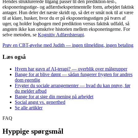
Hendes strukturerede tilgang passer til den prediktion-test-,
eksponeringsstige- og adfærdseksperimentelle form, arbejdet faktisk
antager. Hun deler det næste skridt op, så det er småt nok til at være
til at klare, husker, hvor du er på eksponeringsstigen på tværs af
uger, og holder logbogen med prediktion versus faktisk udfald, så
angsten ikke kan omskrive historien mellem eksponeringerne. For
selve metoden, se
Kognitiv Adfærdsterapi
.
Prøv en CBT-øvelse med Judith — ingen tilmelding, ingen betaling
Læs også
Hvem har gavn af AI-terapi? — overblik over målgrupper
Bange for at blive dømt — sådan fungerer frygten for andres
dom egentlig
Frygter du sociale arrangementer — hvad du kan prøve, før
du melder afbud
Bange for at sige din mening på arbejdet
Social angst vs. generthed
Se alle artikler
FAQ
Hyppige spørgsmål