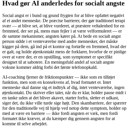
Hvad gør AI anderledes for socialt angste
Social angst er i bund og grund frygten for at blive opfattet negativt
af et andet menneske. De præcise barrierer, der gør traditionel terapi
svær — at blive set, at blive vurderet, at præstere veltalenhed for en
fremmed, der ser på, mens man fejler i at være velformuleret — er
de samme mekanismer, angsten kører på. At bede en socialt angst
person sidde i et venteværelse med andre mennesker, der måske
kigger på dem, gå ind på et kontor og fortælle en fremmed, hvad der
er galt, og holde øjenkontakt mens de forklarer, hvorfor de er pinlige
over at være der, er en opstilling, som symptomet er specifikt
designet til at sabotere. En meningsfuld andel af socialt angste
voksne kommer aldrig forbi det første telefonopkald.
AI-coaching fjerner de friktionspunkter — ikke som en tilføjet
funktion, men som en konsekvens af, hvad formatet er. Intet
menneske skal danne sig et indtryk af dig, intet venteværelse, ingen
øjenkontakt. Du skriver eller taler, når du er klar, holder pause midt i
en tanke uden at det bliver akavet, starter forfra, sletter et udkast,
siger det, du ikke ville turde sige højt. Den skambarriere, der spærrer
for den traditionelle vej til hjælp ved netop dette symptom, holder op
med at være en barriere — ikke fordi angsten er væk, men fordi
formatet ikke kræver, at du kæmper dig gennem angsten for at
komme til selve arbejdet.