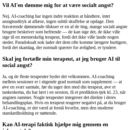
Vil AI'en dømme mig for at være socialt angst?
Nej. AI-coaching har ingen indre reaktion at håndtere, intet
ansigtsudtryk at aflæse, ingen subtil skuffelse at opdage. Den
fraværende dømmende tilskuer er en af de ting, mange socialt angste
brugere beskriver som befriende — de kan sige det, de ikke ville
sige til en menneskelig terapeut, fordi det ikke ville lande nogen
steder. Paradoksalt nok lader det dem ofte komme længere hurtigere,
fordi det skamlag, der normalt spærrer for ærlighed, er tyndere.
Skal jeg fortælle min terapeut, at jeg bruger AI til
social angst?
Ja, og de fleste terapeuter byder det velkommen. AI-coaching
mellem sessioner er i stigende grad normalt som supplement — at
øve en svær samtale, før du tager den med din terapeut, øve et
tankeskema, du har lært i en session, få et prediktion-tjek kl. 23, når
angsten rammer. Nogle terapeuter integrerer det direkte i deres
behandlingsplan. Hvis en terapeut reagerer negativt på, at du bruger
AI-coaching, er det værd at forstå hvorfor, men den moderne
standardholdning er støttende.
Kan AI-terapi faktisk hjælpe mig gennem en