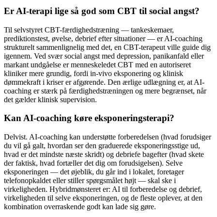
Er AI-terapi lige så god som CBT til social angst?
Til selvstyret CBT-færdighedstræning — tankeskemaer,
prediktionstest, øvelse, debrief efter situationer — er AI-coaching
strukturelt sammenlignelig med det, en CBT-terapeut ville guide dig
igennem. Ved svær social angst med depression, panikanfald eller
markant undgåelse er menneskeledet CBT med en autoriseret
kliniker mere grundig, fordi in-vivo eksponering og klinisk
dømmekraft i kriser er afgørende. Den ærlige udlægning er, at AI-
coaching er stærk på færdighedstræningen og mere begrænset, når
det gælder klinisk supervision.
Kan AI-coaching køre eksponeringsterapi?
Delvist. AI-coaching kan understøtte forberedelsen (hvad forudsiger
du vil gå galt, hvordan ser den graduerede eksponeringsstige ud,
hvad er det mindste næste skridt) og debriefe bagefter (hvad skete
der faktisk, hvad fortæller det dig om forudsigelsen). Selve
eksponeringen — det øjeblik, du går ind i lokalet, foretager
telefonopkaldet eller stiller spørgsmålet højt — skal ske i
virkeligheden. Hybridmønsteret er: AI til forberedelse og debrief,
virkeligheden til selve eksponeringen, og de fleste oplever, at den
kombination overraskende godt kan lade sig gøre.