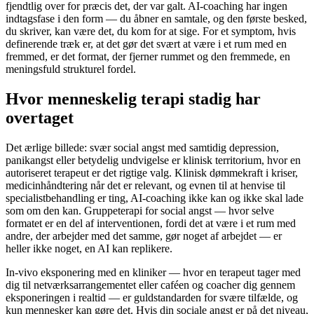
fjendtlig over for præcis det, der var galt. AI-coaching har ingen
indtagsfase i den form — du åbner en samtale, og den første besked,
du skriver, kan være det, du kom for at sige. For et symptom, hvis
definerende træk er, at det gør det svært at være i et rum med en
fremmed, er det format, der fjerner rummet og den fremmede, en
meningsfuld strukturel fordel.
Hvor menneskelig terapi stadig har
overtaget
Det ærlige billede: svær social angst med samtidig depression,
panikangst eller betydelig undvigelse er klinisk territorium, hvor en
autoriseret terapeut er det rigtige valg. Klinisk dømmekraft i kriser,
medicinhåndtering når det er relevant, og evnen til at henvise til
specialistbehandling er ting, AI-coaching ikke kan og ikke skal lade
som om den kan. Gruppeterapi for social angst — hvor selve
formatet er en del af interventionen, fordi det at være i et rum med
andre, der arbejder med det samme, gør noget af arbejdet — er
heller ikke noget, en AI kan replikere.
In-vivo eksponering med en kliniker — hvor en terapeut tager med
dig til netværksarrangementet eller caféen og coacher dig gennem
eksponeringen i realtid — er guldstandarden for svære tilfælde, og
kun mennesker kan gøre det. Hvis din sociale angst er på det niveau,