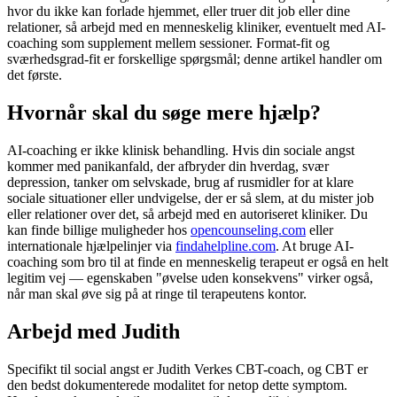
hvor du ikke kan forlade hjemmet, eller truer dit job eller dine
relationer, så arbejd med en menneskelig kliniker, eventuelt med AI-
coaching som supplement mellem sessioner. Format-fit og
sværhedsgrad-fit er forskellige spørgsmål; denne artikel handler om
det første.
Hvornår skal du søge mere hjælp?
AI-coaching er ikke klinisk behandling. Hvis din sociale angst
kommer med panikanfald, der afbryder din hverdag, svær
depression, tanker om selvskade, brug af rusmidler for at klare
sociale situationer eller undvigelse, der er så slem, at du mister job
eller relationer over det, så arbejd med en autoriseret kliniker. Du
kan finde billige muligheder hos
opencounseling.com
eller
internationale hjælpelinjer via
findahelpline.com
. At bruge AI-
coaching som bro til at finde en menneskelig terapeut er også en helt
legitim vej — egenskaben "øvelse uden konsekvens" virker også,
når man skal øve sig på at ringe til terapeutens kontor.
Arbejd med Judith
Specifikt til social angst er Judith Verkes CBT-coach, og CBT er
den bedst dokumenterede modalitet for netop dette symptom.