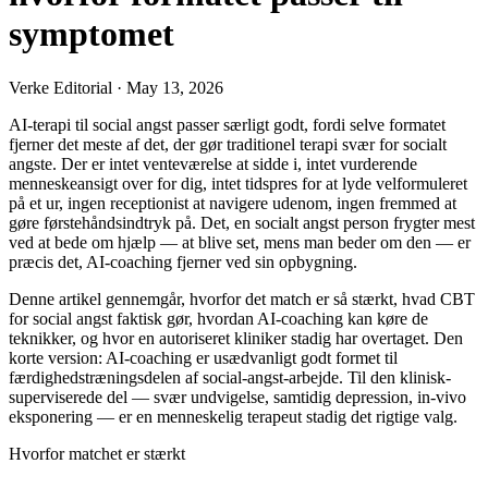
symptomet
Verke Editorial
·
May 13, 2026
AI-terapi til social angst passer særligt godt, fordi selve formatet
fjerner det meste af det, der gør traditionel terapi svær for socialt
angste. Der er intet venteværelse at sidde i, intet vurderende
menneskeansigt over for dig, intet tidspres for at lyde velformuleret
på et ur, ingen receptionist at navigere udenom, ingen fremmed at
gøre førstehåndsindtryk på. Det, en socialt angst person frygter mest
ved at bede om hjælp — at blive set, mens man beder om den — er
præcis det, AI-coaching fjerner ved sin opbygning.
Denne artikel gennemgår, hvorfor det match er så stærkt, hvad CBT
for social angst faktisk gør, hvordan AI-coaching kan køre de
teknikker, og hvor en autoriseret kliniker stadig har overtaget. Den
korte version: AI-coaching er usædvanligt godt formet til
færdighedstræningsdelen af social-angst-arbejde. Til den klinisk-
superviserede del — svær undvigelse, samtidig depression, in-vivo
eksponering — er en menneskelig terapeut stadig det rigtige valg.
Hvorfor matchet er stærkt