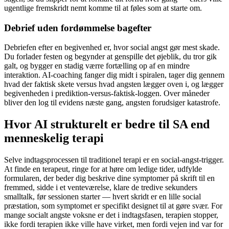
ugentlige fremskridt nemt komme til at føles som at starte om.
Debrief uden fordømmelse bagefter
Debriefen efter en begivenhed er, hvor social angst gør mest skade.
Du forlader festen og begynder at genspille det øjeblik, du tror gik
galt, og bygger en stadig værre fortælling op af en mindre
interaktion. AI-coaching fanger dig midt i spiralen, tager dig gennem
hvad der faktisk skete versus hvad angsten lægger oven i, og lægger
begivenheden i prediktion-versus-faktisk-loggen. Over måneder
bliver den log til evidens næste gang, angsten forudsiger katastrofe.
Hvor AI strukturelt er bedre til SA end
menneskelig terapi
Selve indtagsprocessen til traditionel terapi er en social-angst-trigger.
At finde en terapeut, ringe for at høre om ledige tider, udfylde
formularen, der beder dig beskrive dine symptomer på skrift til en
fremmed, sidde i et venteværelse, klare de tredive sekunders
smalltalk, før sessionen starter — hvert skridt er en lille social
præstation, som symptomet er specifikt designet til at gøre svær. For
mange socialt angste voksne er det i indtagsfasen, terapien stopper,
ikke fordi terapien ikke ville have virket, men fordi vejen ind var for