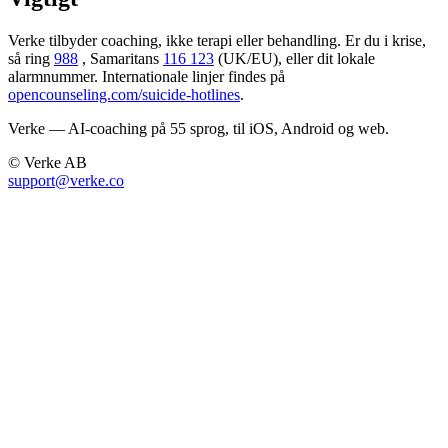
Verke tilbyder coaching, ikke terapi eller behandling. Er du i krise,
så ring
988
, Samaritans
116 123
(UK/EU), eller dit lokale
alarmnummer. Internationale linjer findes på
opencounseling.com/suicide-hotlines
.
Verke — AI-coaching på 55 sprog, til iOS, Android og web.
© Verke AB
support@verke.co