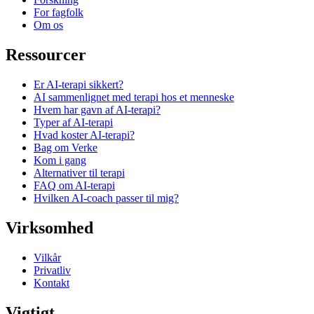
For fagfolk
Om os
Ressourcer
Er AI-terapi sikkert?
AI sammenlignet med terapi hos et menneske
Hvem har gavn af AI-terapi?
Typer af AI-terapi
Hvad koster AI-terapi?
Bag om Verke
Kom i gang
Alternativer til terapi
FAQ om AI-terapi
Hvilken AI-coach passer til mig?
Virksomhed
Vilkår
Privatliv
Kontakt
Vigtigt