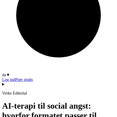
da
▼
Log ind
Prøv gratis
Verke Editorial
AI-terapi til social angst:
hvorfor formatet passer til