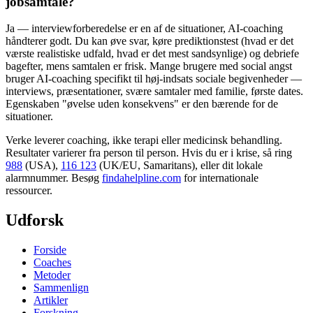
jobsamtale?
Ja — interviewforberedelse er en af de situationer, AI-coaching
håndterer godt. Du kan øve svar, køre prediktionstest (hvad er det
værste realistiske udfald, hvad er det mest sandsynlige) og debriefe
bagefter, mens samtalen er frisk. Mange brugere med social angst
bruger AI-coaching specifikt til høj-indsats sociale begivenheder —
interviews, præsentationer, svære samtaler med familie, første dates.
Egenskaben "øvelse uden konsekvens" er den bærende for de
situationer.
Verke leverer coaching, ikke terapi eller medicinsk behandling.
Resultater varierer fra person til person. Hvis du er i krise, så ring
988
(USA),
116 123
(UK/EU, Samaritans),
eller dit lokale
alarmnummer. Besøg
findahelpline.com
for internationale
ressourcer.
Udforsk
Forside
Coaches
Metoder
Sammenlign
Artikler
Forskning