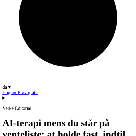
da
▼
Log ind
Prøv gratis
Verke Editorial
AI-terapi mens du står på
venteliste: at holde fast, indtil