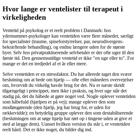
Hvor lange er ventelister til terapeut i
virkeligheden
Ventetid på psykolog er et reelt problem i Danmark: hos
ydernummer-psykologer kan ventetiden være flere måneder, særligt
for specialister (traume, spiseforstyrrelser, par, neurodivergens-
bekræftende behandling), og endnu længere uden for de største
byer. Selv hos privatpraktiserende selvbetaler er der ofte uger til den
første tid. Den gennemsnitlige ventetid er ikke "en uge eller to". For
mange er det en tredjedel af et år eller mere.
Selve ventetiden er en stressfaktor. Du har allerede taget den svære
beslutning om at bede om hjælp — ofte efter måneders overvejelser
om, hvorvidt du virkelig havde brug for det. Nu er næste skridt
tilgængeligt i princippet, men ikke i praksis, og hver uge står det
stadig på, det du håbede at gøre noget ved. Nogle oplever ventetiden
som håbefuld (hjælpen er på vej); mange oplever den som
modløsgørende (den hjælp, jeg har brug for, er uden for
rækkevidde); en betydelig gruppe oplever den som destabiliserende
(beslutningen om at søge hjælp har rørt op i tingene uden at give et
sted at lægge dem). Uanset hvilken version du står i, er ventetiden
reelt hård. Det er ikke noget, du bilder dig ind.