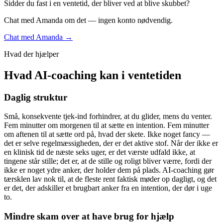
Sidder du fast i en ventetid, der bliver ved at blive skubbet?
Chat med Amanda om det — ingen konto nødvendig.
Chat med Amanda →
Hvad der hjælper
Hvad AI-coaching kan i ventetiden
Daglig struktur
Små, konsekvente tjek-ind forhindrer, at du glider, mens du venter.
Fem minutter om morgenen til at sætte en intention. Fem minutter
om aftenen til at sætte ord på, hvad der skete. Ikke noget fancy —
det er selve regelmæssigheden, der er det aktive stof. Når der ikke er
en klinisk tid de næste seks uger, er det værste udfald ikke, at
tingene står stille; det er, at de stille og roligt bliver værre, fordi der
ikke er noget ydre anker, der holder dem på plads. AI-coaching gør
tærsklen lav nok til, at de fleste rent faktisk møder op dagligt, og det
er det, der adskiller et brugbart anker fra en intention, der dør i uge
to.
Mindre skam over at have brug for hjælp