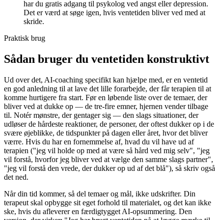
har du gratis adgang til psykolog ved angst eller depression.
Det er værd at søge igen, hvis ventetiden bliver ved med at
skride.
Praktisk brug
Sådan bruger du ventetiden konstruktivt
Ud over det, AI-coaching specifikt kan hjælpe med, er en ventetid
en god anledning til at lave det lille forarbejde, der får terapien til at
komme hurtigere fra start. Før en løbende liste over de temaer, der
bliver ved at dukke op — de tre-fire emner, hjernen vender tilbage
til. Notér mønstre, der gentager sig — den slags situationer, der
udløser de hårdeste reaktioner, de personer, der oftest dukker op i de
svære øjeblikke, de tidspunkter på dagen eller året, hvor det bliver
værre. Hvis du har en fornemmelse af, hvad du vil have ud af
terapien ("jeg vil holde op med at være så hård ved mig selv", "jeg
vil forstå, hvorfor jeg bliver ved at vælge den samme slags partner",
"jeg vil forstå den vrede, der dukker op ud af det blå"), så skriv også
det ned.
Når din tid kommer, så del temaer og mål, ikke udskrifter. Din
terapeut skal opbygge sit eget forhold til materialet, og det kan ikke
ske, hvis du afleverer en færdigtygget AI-opsummering. Den