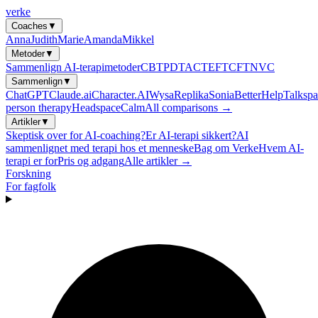
verke
Coaches
▼
Anna
Judith
Marie
Amanda
Mikkel
Metoder
▼
Sammenlign AI-terapimetoder
CBT
PDT
ACT
EFT
CFT
NVC
Sammenlign
▼
ChatGPT
Claude.ai
Character.AI
Wysa
Replika
Sonia
BetterHelp
Talkspa
person therapy
Headspace
Calm
All comparisons →
Artikler
▼
Skeptisk over for AI-coaching?
Er AI-terapi sikkert?
AI
sammenlignet med terapi hos et menneske
Bag om Verke
Hvem AI-
terapi er for
Pris og adgang
Alle artikler →
Forskning
For fagfolk