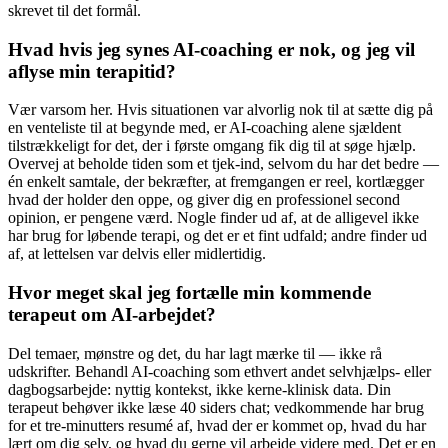
skrevet til det formål.
Hvad hvis jeg synes AI-coaching er nok, og jeg vil
aflyse min terapitid?
Vær varsom her. Hvis situationen var alvorlig nok til at sætte dig på
en venteliste til at begynde med, er AI-coaching alene sjældent
tilstrækkeligt for det, der i første omgang fik dig til at søge hjælp.
Overvej at beholde tiden som et tjek-ind, selvom du har det bedre —
én enkelt samtale, der bekræfter, at fremgangen er reel, kortlægger
hvad der holder den oppe, og giver dig en professionel second
opinion, er pengene værd. Nogle finder ud af, at de alligevel ikke
har brug for løbende terapi, og det er et fint udfald; andre finder ud
af, at lettelsen var delvis eller midlertidig.
Hvor meget skal jeg fortælle min kommende
terapeut om AI-arbejdet?
Del temaer, mønstre og det, du har lagt mærke til — ikke rå
udskrifter. Behandl AI-coaching som ethvert andet selvhjælps- eller
dagbogsarbejde: nyttig kontekst, ikke kerne-klinisk data. Din
terapeut behøver ikke læse 40 siders chat; vedkommende har brug
for et tre-minutters resumé af, hvad der er kommet op, hvad du har
lært om dig selv, og hvad du gerne vil arbejde videre med. Det er en