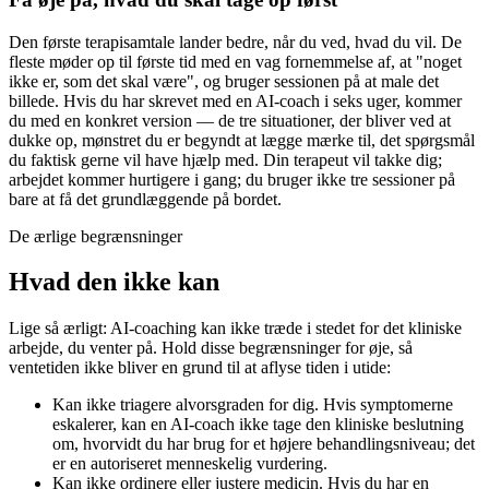
Den første terapisamtale lander bedre, når du ved, hvad du vil. De
fleste møder op til første tid med en vag fornemmelse af, at "noget
ikke er, som det skal være", og bruger sessionen på at male det
billede. Hvis du har skrevet med en AI-coach i seks uger, kommer
du med en konkret version — de tre situationer, der bliver ved at
dukke op, mønstret du er begyndt at lægge mærke til, det spørgsmål
du faktisk gerne vil have hjælp med. Din terapeut vil takke dig;
arbejdet kommer hurtigere i gang; du bruger ikke tre sessioner på
bare at få det grundlæggende på bordet.
De ærlige begrænsninger
Hvad den ikke kan
Lige så ærligt: AI-coaching kan ikke træde i stedet for det kliniske
arbejde, du venter på. Hold disse begrænsninger for øje, så
ventetiden ikke bliver en grund til at aflyse tiden i utide:
Kan ikke triagere alvorsgraden for dig. Hvis symptomerne
eskalerer, kan en AI-coach ikke tage den kliniske beslutning
om, hvorvidt du har brug for et højere behandlingsniveau; det
er en autoriseret menneskelig vurdering.
Kan ikke ordinere eller justere medicin. Hvis du har en