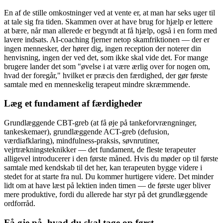
En af de stille omkostninger ved at vente er, at man har seks uger til
at tale sig fra tiden. Skammen over at have brug for hjælp er lettere
at bære, når man allerede er begyndt at få hjælp, også i en form med
lavere indsats. AI-coaching fjerner netop skamfriktionen — der er
ingen mennesker, der hører dig, ingen reception der noterer din
henvisning, ingen der ved det, som ikke skal vide det. For mange
brugere lander det som "øvelse i at være ærlig over for nogen om,
hvad der foregår," hvilket er præcis den færdighed, der gør første
samtale med en menneskelig terapeut mindre skræmmende.
Læg et fundament af færdigheder
Grundlæggende CBT-greb (at få øje på tankeforvrængninger,
tankeskemaer), grundlæggende ACT-greb (defusion,
værdiafklaring), mindfulness-praksis, søvnrutiner,
vejrtrækningsteknikker — det fundament, de fleste terapeuter
alligevel introducerer i den første måned. Hvis du møder op til første
samtale med kendskab til det her, kan terapeuten bygge videre i
stedet for at starte fra nul. Du kommer hurtigere videre. Det minder
lidt om at have læst på lektien inden timen — de første uger bliver
mere produktive, fordi du allerede har styr på det grundlæggende
ordforråd.
Få øje på, hvad du skal tage op først