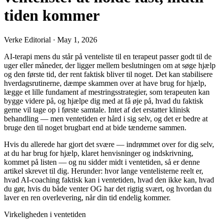
tiden kommer
Verke Editorial
·
May 1, 2026
AI-terapi mens du står på venteliste til en terapeut passer godt til de
uger eller måneder, der ligger mellem beslutningen om at søge hjælp
og den første tid, der rent faktisk bliver til noget. Det kan stabilisere
hverdagsrutinerne, dæmpe skammen over at have brug for hjælp,
lægge et lille fundament af mestringsstrategier, som terapeuten kan
bygge videre på, og hjælpe dig med at få øje på, hvad du faktisk
gerne vil tage op i første samtale. Intet af det erstatter klinisk
behandling — men ventetiden er hård i sig selv, og det er bedre at
bruge den til noget brugbart end at bide tænderne sammen.
Hvis du allerede har gjort det svære — indrømmet over for dig selv,
at du har brug for hjælp, klaret henvisninger og indskrivning,
kommet på listen — og nu sidder midt i ventetiden, så er denne
artikel skrevet til dig. Herunder: hvor lange ventelisterne reelt er,
hvad AI-coaching faktisk kan i ventetiden, hvad den ikke kan, hvad
du gør, hvis du både venter OG har det rigtig svært, og hvordan du
laver en ren overlevering, når din tid endelig kommer.
Virkeligheden i ventetiden