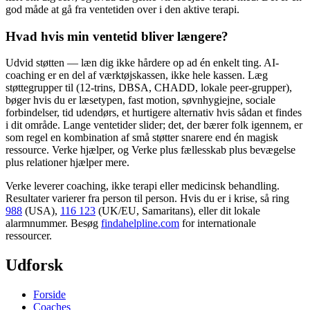
god måde at gå fra ventetiden over i den aktive terapi.
Hvad hvis min ventetid bliver længere?
Udvid støtten — læn dig ikke hårdere op ad én enkelt ting. AI-
coaching er en del af værktøjskassen, ikke hele kassen. Læg
støttegrupper til (12-trins, DBSA, CHADD, lokale peer-grupper),
bøger hvis du er læsetypen, fast motion, søvnhygiejne, sociale
forbindelser, tid udendørs, et hurtigere alternativ hvis sådan et findes
i dit område. Lange ventetider slider; det, der bærer folk igennem, er
som regel en kombination af små støtter snarere end én magisk
ressource. Verke hjælper, og Verke plus fællesskab plus bevægelse
plus relationer hjælper mere.
Verke leverer coaching, ikke terapi eller medicinsk behandling.
Resultater varierer fra person til person. Hvis du er i krise, så ring
988
(USA),
116 123
(UK/EU, Samaritans),
eller dit lokale
alarmnummer. Besøg
findahelpline.com
for internationale
ressourcer.
Udforsk
Forside
Coaches