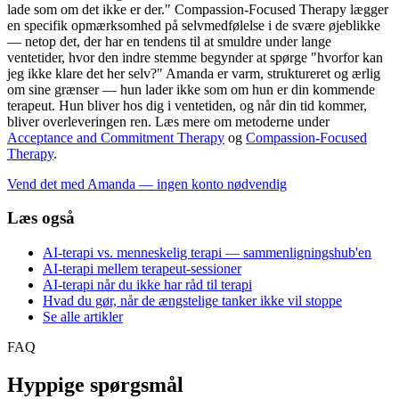
lade som om det ikke er der." Compassion-Focused Therapy lægger
en specifik opmærksomhed på selvmedfølelse i de svære øjeblikke
— netop det, der har en tendens til at smuldre under lange
ventetider, hvor den indre stemme begynder at spørge "hvorfor kan
jeg ikke klare det her selv?" Amanda er varm, struktureret og ærlig
om sine grænser — hun lader ikke som om hun er din kommende
terapeut. Hun bliver hos dig i ventetiden, og når din tid kommer,
bliver overleveringen ren. Læs mere om metoderne under
Acceptance and Commitment Therapy
og
Compassion-Focused
Therapy
.
Vend det med Amanda — ingen konto nødvendig
Læs også
AI-terapi vs. menneskelig terapi — sammenligningshub'en
AI-terapi mellem terapeut-sessioner
AI-terapi når du ikke har råd til terapi
Hvad du gør, når de ængstelige tanker ikke vil stoppe
Se alle artikler
FAQ
Hyppige spørgsmål