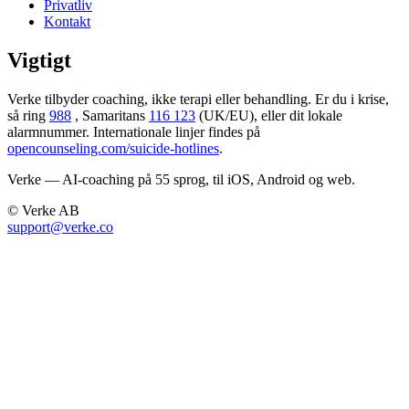
Privatliv
Kontakt
Vigtigt
Verke tilbyder coaching, ikke terapi eller behandling. Er du i krise,
så ring
988
, Samaritans
116 123
(UK/EU), eller dit lokale
alarmnummer. Internationale linjer findes på
opencounseling.com/suicide-hotlines
.
Verke — AI-coaching på 55 sprog, til iOS, Android og web.
© Verke AB
support@verke.co