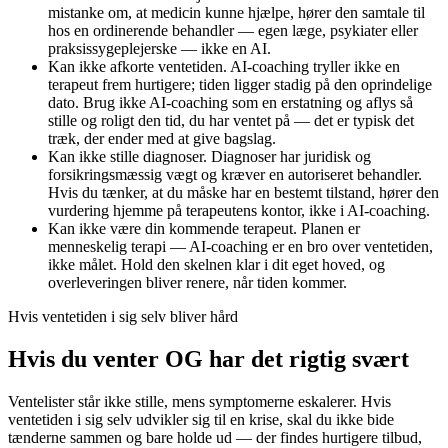
mistanke om, at medicin kunne hjælpe, hører den samtale til
hos en ordinerende behandler — egen læge, psykiater eller
praksissygeplejerske — ikke en AI.
Kan ikke afkorte ventetiden. AI-coaching tryller ikke en
terapeut frem hurtigere; tiden ligger stadig på den oprindelige
dato. Brug ikke AI-coaching som en erstatning og aflys så
stille og roligt den tid, du har ventet på — det er typisk det
træk, der ender med at give bagslag.
Kan ikke stille diagnoser. Diagnoser har juridisk og
forsikringsmæssig vægt og kræver en autoriseret behandler.
Hvis du tænker, at du måske har en bestemt tilstand, hører den
vurdering hjemme på terapeutens kontor, ikke i AI-coaching.
Kan ikke være din kommende terapeut. Planen er
menneskelig terapi — AI-coaching er en bro over ventetiden,
ikke målet. Hold den skelnen klar i dit eget hoved, og
overleveringen bliver renere, når tiden kommer.
Hvis ventetiden i sig selv bliver hård
Hvis du venter OG har det rigtig svært
Ventelister står ikke stille, mens symptomerne eskalerer. Hvis
ventetiden i sig selv udvikler sig til en krise, skal du ikke bide
tænderne sammen og bare holde ud — der findes hurtigere tilbud,