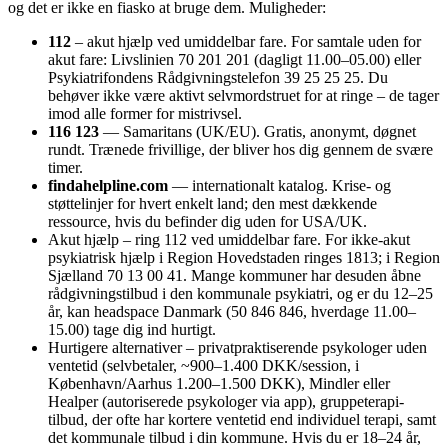
og det er ikke en fiasko at bruge dem. Muligheder:
112
– akut hjælp ved umiddelbar fare. For samtale uden for
akut fare: Livslinien 70 201 201 (dagligt 11.00–05.00) eller
Psykiatrifondens Rådgivningstelefon 39 25 25 25. Du
behøver ikke være aktivt selvmordstruet for at ringe – de tager
imod alle former for mistrivsel.
116 123
— Samaritans (UK/EU). Gratis, anonymt, døgnet
rundt. Trænede frivillige, der bliver hos dig gennem de svære
timer.
findahelpline.com
— internationalt katalog. Krise- og
støttelinjer for hvert enkelt land; den mest dækkende
ressource, hvis du befinder dig uden for USA/UK.
Akut hjælp – ring 112 ved umiddelbar fare. For ikke-akut
psykiatrisk hjælp i Region Hovedstaden ringes 1813; i Region
Sjælland 70 13 00 41. Mange kommuner har desuden åbne
rådgivningstilbud i den kommunale psykiatri, og er du 12–25
år, kan headspace Danmark (50 846 846, hverdage 11.00–
15.00) tage dig ind hurtigt.
Hurtigere alternativer – privatpraktiserende psykologer uden
ventetid (selvbetaler, ~900–1.400 DKK/session, i
København/Aarhus 1.200–1.500 DKK), Mindler eller
Healper (autoriserede psykologer via app), gruppeterapi-
tilbud, der ofte har kortere ventetid end individuel terapi, samt
det kommunale tilbud i din kommune. Hvis du er 18–24 år,