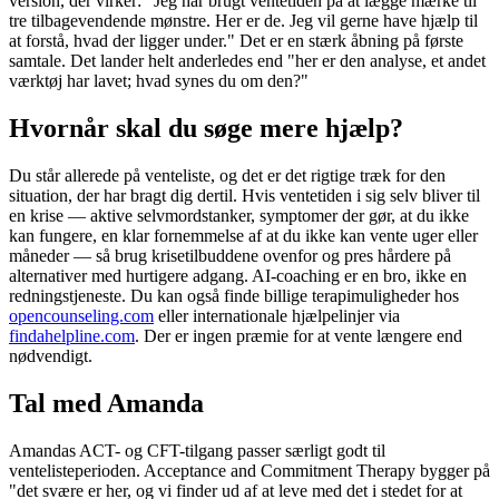
version, der virker: "Jeg har brugt ventetiden på at lægge mærke til
tre tilbagevendende mønstre. Her er de. Jeg vil gerne have hjælp til
at forstå, hvad der ligger under." Det er en stærk åbning på første
samtale. Det lander helt anderledes end "her er den analyse, et andet
værktøj har lavet; hvad synes du om den?"
Hvornår skal du søge mere hjælp?
Du står allerede på venteliste, og det er det rigtige træk for den
situation, der har bragt dig dertil. Hvis ventetiden i sig selv bliver til
en krise — aktive selvmordstanker, symptomer der gør, at du ikke
kan fungere, en klar fornemmelse af at du ikke kan vente uger eller
måneder — så brug krisetilbuddene ovenfor og pres hårdere på
alternativer med hurtigere adgang. AI-coaching er en bro, ikke en
redningstjeneste. Du kan også finde billige terapimuligheder hos
opencounseling.com
eller internationale hjælpelinjer via
findahelpline.com
. Der er ingen præmie for at vente længere end
nødvendigt.
Tal med Amanda
Amandas ACT- og CFT-tilgang passer særligt godt til
ventelisteperioden. Acceptance and Commitment Therapy bygger på
"det svære er her, og vi finder ud af at leve med det i stedet for at