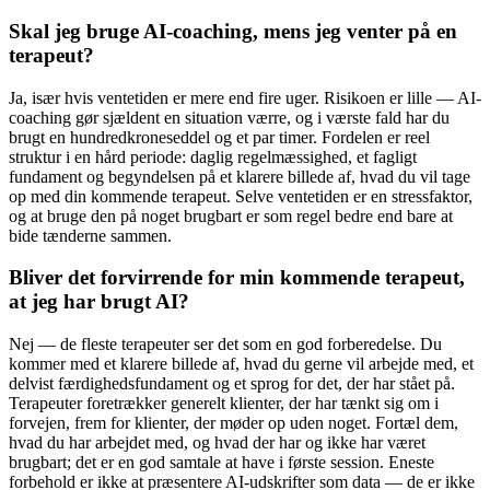
Skal jeg bruge AI-coaching, mens jeg venter på en
terapeut?
Ja, især hvis ventetiden er mere end fire uger. Risikoen er lille — AI-
coaching gør sjældent en situation værre, og i værste fald har du
brugt en hundredkroneseddel og et par timer. Fordelen er reel
struktur i en hård periode: daglig regelmæssighed, et fagligt
fundament og begyndelsen på et klarere billede af, hvad du vil tage
op med din kommende terapeut. Selve ventetiden er en stressfaktor,
og at bruge den på noget brugbart er som regel bedre end bare at
bide tænderne sammen.
Bliver det forvirrende for min kommende terapeut,
at jeg har brugt AI?
Nej — de fleste terapeuter ser det som en god forberedelse. Du
kommer med et klarere billede af, hvad du gerne vil arbejde med, et
delvist færdighedsfundament og et sprog for det, der har stået på.
Terapeuter foretrækker generelt klienter, der har tænkt sig om i
forvejen, frem for klienter, der møder op uden noget. Fortæl dem,
hvad du har arbejdet med, og hvad der har og ikke har været
brugbart; det er en god samtale at have i første session. Eneste
forbehold er ikke at præsentere AI-udskrifter som data — de er ikke