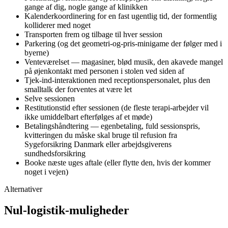
gange af dig, nogle gange af klinikken
Kalenderkoordinering for en fast ugentlig tid, der formentlig
kolliderer med noget
Transporten frem og tilbage til hver session
Parkering (og det geometri-og-pris-minigame der følger med i
byerne)
Venteværelset — magasiner, blød musik, den akavede mangel
på øjenkontakt med personen i stolen ved siden af
Tjek-ind-interaktionen med receptionspersonalet, plus den
smalltalk der forventes at være let
Selve sessionen
Restitutionstid efter sessionen (de fleste terapi-arbejder vil
ikke umiddelbart efterfølges af et møde)
Betalingshåndtering — egenbetaling, fuld sessionspris,
kvitteringen du måske skal bruge til refusion fra
Sygeforsikring Danmark eller arbejdsgiverens
sundhedsforsikring
Booke næste uges aftale (eller flytte den, hvis der kommer
noget i vejen)
Alternativer
Nul-logistik-muligheder