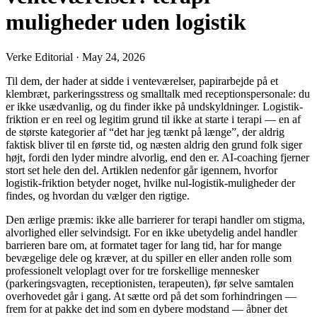
muligheder uden logistik
Verke Editorial
·
May 24, 2026
Til dem, der hader at sidde i venteværelser, papirarbejde på et
klembræt, parkeringsstress og smalltalk med receptionspersonale: du
er ikke usædvanlig, og du finder ikke på undskyldninger. Logistik-
friktion er en reel og legitim grund til ikke at starte i terapi — en af
de største kategorier af “det har jeg tænkt på længe”, der aldrig
faktisk bliver til en første tid, og næsten aldrig den grund folk siger
højt, fordi den lyder mindre alvorlig, end den er. AI-coaching fjerner
stort set hele den del. Artiklen nedenfor går igennem, hvorfor
logistik-friktion betyder noget, hvilke nul-logistik-muligheder der
findes, og hvordan du vælger den rigtige.
Den ærlige præmis: ikke alle barrierer for terapi handler om stigma,
alvorlighed eller selvindsigt. For en ikke ubetydelig andel handler
barrieren bare om, at formatet tager for lang tid, har for mange
bevægelige dele og kræver, at du spiller en eller anden rolle som
professionelt veloplagt over for tre forskellige mennesker
(parkeringsvagten, receptionisten, terapeuten), før selve samtalen
overhovedet går i gang. At sætte ord på det som forhindringen —
frem for at pakke det ind som en dybere modstand — åbner det