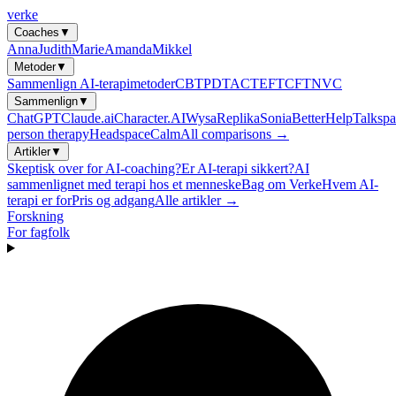
verke
Coaches
▼
Anna
Judith
Marie
Amanda
Mikkel
Metoder
▼
Sammenlign AI-terapimetoder
CBT
PDT
ACT
EFT
CFT
NVC
Sammenlign
▼
ChatGPT
Claude.ai
Character.AI
Wysa
Replika
Sonia
BetterHelp
Talkspa
person therapy
Headspace
Calm
All comparisons →
Artikler
▼
Skeptisk over for AI-coaching?
Er AI-terapi sikkert?
AI
sammenlignet med terapi hos et menneske
Bag om Verke
Hvem AI-
terapi er for
Pris og adgang
Alle artikler →
Forskning
For fagfolk