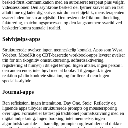
besked-først kommunikation med en autoriseret terapeut plus valgfri
videosessioner. Den asynkrone besked-del fjerner kravet om en fast
aftalt time og lader dig skrive, når du har et øjeblik, mens terapeuten
svarer inden for sin arbejdstid. Den resterende friktion: tilmelding,
fakturering, matchningsprocessen og den langsommere svartid ved
beskeder kontra samtale i realtid.
Selvhjælps-apps
Strukturerede øvelser, ingen menneskelig kontakt. Apps som Wysa,
Woebot, MoodKit og CBT-baserede workbook-apps leverer øvelser
trin for trin (kognitiv omstrukturering, adfærdsaktivering,
registrering af humør) i dit eget tempo. Ingen aftaler, ingen person i
den anden ende, intet bøvl med at booke. Til gengæld: ingen
reaktion på din konkrete situation, og for flere af dem ingen
specialist-dybde.
Journal-apps
Ren refleksion, ingen interaktion. Day One, Stoic, Reflectly og
lignende apps tilbyder strukturerede prompts og mønstersporing
over uger. Formatet er tættest på traditionel journalskrivning med en
digital indpakning. Ingen booking, intet menneske, ingen
algoritmisk samtale — bare dig, prompten og hvad der end dukker