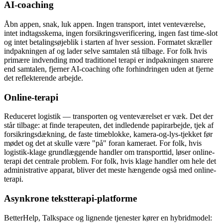
AI-coaching
Åbn appen, snak, luk appen. Ingen transport, intet venteværelse,
intet indtagsskema, ingen forsikringsverificering, ingen fast time-slot
og intet betalingsøjeblik i starten af hver session. Formatet skræller
indpakningen af og lader selve samtalen stå tilbage. For folk hvis
primære indvending mod traditionel terapi er indpakningen snarere
end samtalen, fjerner AI-coaching ofte forhindringen uden at fjerne
det reflekterende arbejde.
Online-terapi
Reduceret logistik — transporten og venteværelset er væk. Det der
står tilbage: at finde terapeuten, det indledende papirarbejde, tjek af
forsikringsdækning, de faste timeblokke, kamera-og-lys-tjekket før
mødet og det at skulle være "på" foran kameraet. For folk, hvis
logistik-klage grundlæggende handler om transporttid, løser online-
terapi det centrale problem. For folk, hvis klage handler om hele det
administrative apparat, bliver det meste hængende også med online-
terapi.
Asynkrone tekstterapi-platforme
BetterHelp, Talkspace og lignende tjenester kører en hybridmodel: