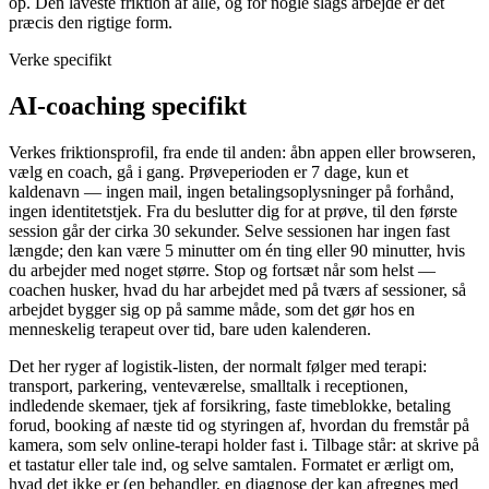
op. Den laveste friktion af alle, og for nogle slags arbejde er det
præcis den rigtige form.
Verke specifikt
AI-coaching specifikt
Verkes friktionsprofil, fra ende til anden: åbn appen eller browseren,
vælg en coach, gå i gang. Prøveperioden er 7 dage, kun et
kaldenavn — ingen mail, ingen betalingsoplysninger på forhånd,
ingen identitetstjek. Fra du beslutter dig for at prøve, til den første
session går der cirka 30 sekunder. Selve sessionen har ingen fast
længde; den kan være 5 minutter om én ting eller 90 minutter, hvis
du arbejder med noget større. Stop og fortsæt når som helst —
coachen husker, hvad du har arbejdet med på tværs af sessioner, så
arbejdet bygger sig op på samme måde, som det gør hos en
menneskelig terapeut over tid, bare uden kalenderen.
Det her ryger af logistik-listen, der normalt følger med terapi:
transport, parkering, venteværelse, smalltalk i receptionen,
indledende skemaer, tjek af forsikring, faste timeblokke, betaling
forud, booking af næste tid og styringen af, hvordan du fremstår på
kamera, som selv online-terapi holder fast i. Tilbage står: at skrive på
et tastatur eller tale ind, og selve samtalen. Formatet er ærligt om,
hvad det ikke er (en behandler, en diagnose der kan afregnes med