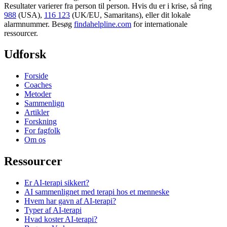
Resultater varierer fra person til person. Hvis du er i krise, så ring
988
(USA),
116 123
(UK/EU, Samaritans),
eller dit lokale
alarmnummer. Besøg
findahelpline.com
for internationale
ressourcer.
Udforsk
Forside
Coaches
Metoder
Sammenlign
Artikler
Forskning
For fagfolk
Om os
Ressourcer
Er AI-terapi sikkert?
AI sammenlignet med terapi hos et menneske
Hvem har gavn af AI-terapi?
Typer af AI-terapi
Hvad koster AI-terapi?