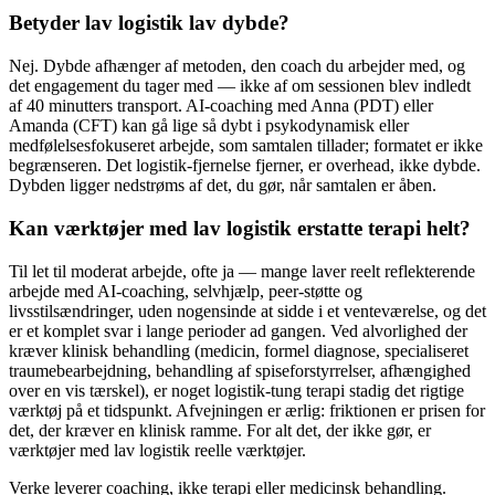
Betyder lav logistik lav dybde?
Nej. Dybde afhænger af metoden, den coach du arbejder med, og
det engagement du tager med — ikke af om sessionen blev indledt
af 40 minutters transport. AI-coaching med Anna (PDT) eller
Amanda (CFT) kan gå lige så dybt i psykodynamisk eller
medfølelsesfokuseret arbejde, som samtalen tillader; formatet er ikke
begrænseren. Det logistik-fjernelse fjerner, er overhead, ikke dybde.
Dybden ligger nedstrøms af det, du gør, når samtalen er åben.
Kan værktøjer med lav logistik erstatte terapi helt?
Til let til moderat arbejde, ofte ja — mange laver reelt reflekterende
arbejde med AI-coaching, selvhjælp, peer-støtte og
livsstilsændringer, uden nogensinde at sidde i et venteværelse, og det
er et komplet svar i lange perioder ad gangen. Ved alvorlighed der
kræver klinisk behandling (medicin, formel diagnose, specialiseret
traumebearbejdning, behandling af spiseforstyrrelser, afhængighed
over en vis tærskel), er noget logistik-tung terapi stadig det rigtige
værktøj på et tidspunkt. Afvejningen er ærlig: friktionen er prisen for
det, der kræver en klinisk ramme. For alt det, der ikke gør, er
værktøjer med lav logistik reelle værktøjer.
Verke leverer coaching, ikke terapi eller medicinsk behandling.