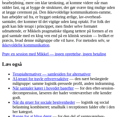
bearbejdning, mere om klar tænkning, at komme videre når man
sidder fast, og at bygge de strukturer, der gør svære ting mulige uden
at lægge ceremoni på. Den ikkevoldelige kommunikations-ramme,
han arbejder ud fra, er bygget omkring ærlige, lav-overhead-
samtaler, der kommer til det vigtige uden lang optakt. For folk der
godt kan lide terapi i princippet, men finder selve formatet
udmattende, er Mikkels pragmatiske tilgang tættere på formen af en
god samtale med en klog ven end på en klinisk session — hvilket er
præcis, hvad denne målgruppe ofte vil have. For metoden selv, se
ikkevoldelig kommunikation
.
Prøv en session med Mikkel — ingen oprettelse, ingen betaling
Læs også
Terapialternativer — samlesiden for alternativer
AI-terapi for travle erhvervsaktive
— den nært beslægtede
målgruppe: samme logistik-pressede profil, anden indramning.
Når samtaler kører i hovedet bagefter
— for den efter-session-
decompression, læseren der hader venteværelser ofte kender
godt.
Når du gruer for sociale begivenheder
— logistik og social
belastning kombineret; smalltalk i receptionen falder ofte i den
her kategori.
Bange for at blive dømt
— for den del af venteværelses-