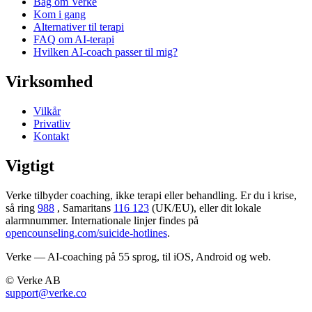
Bag om Verke
Kom i gang
Alternativer til terapi
FAQ om AI-terapi
Hvilken AI-coach passer til mig?
Virksomhed
Vilkår
Privatliv
Kontakt
Vigtigt
Verke tilbyder coaching, ikke terapi eller behandling. Er du i krise,
så ring
988
, Samaritans
116 123
(UK/EU), eller dit lokale
alarmnummer. Internationale linjer findes på
opencounseling.com/suicide-hotlines
.
Verke — AI-coaching på 55 sprog, til iOS, Android og web.
© Verke AB
support@verke.co