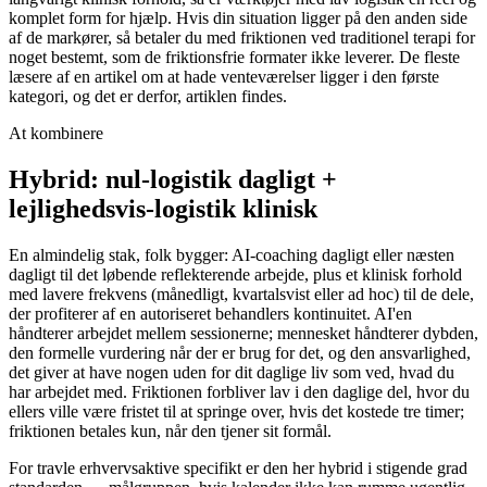
komplet form for hjælp. Hvis din situation ligger på den anden side
af de markører, så betaler du med friktionen ved traditionel terapi for
noget bestemt, som de friktionsfrie formater ikke leverer. De fleste
læsere af en artikel om at hade venteværelser ligger i den første
kategori, og det er derfor, artiklen findes.
At kombinere
Hybrid: nul-logistik dagligt +
lejlighedsvis-logistik klinisk
En almindelig stak, folk bygger: AI-coaching dagligt eller næsten
dagligt til det løbende reflekterende arbejde, plus et klinisk forhold
med lavere frekvens (månedligt, kvartalsvist eller ad hoc) til de dele,
der profiterer af en autoriseret behandlers kontinuitet. AI'en
håndterer arbejdet mellem sessionerne; mennesket håndterer dybden,
den formelle vurdering når der er brug for det, og den ansvarlighed,
det giver at have nogen uden for dit daglige liv som ved, hvad du
har arbejdet med. Friktionen forbliver lav i den daglige del, hvor du
ellers ville være fristet til at springe over, hvis det kostede tre timer;
friktionen betales kun, når den tjener sit formål.
For travle erhvervsaktive specifikt er den her hybrid i stigende grad