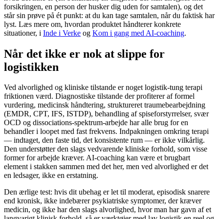
forsikringen, en person der husker dig uden for samtalen), og det
står sin prøve på ét punkt: at du kan tage samtalen, når du faktisk har
lyst. Læs mere om, hvordan produktet håndterer konkrete
situationer, i
Inde i Verke
og
Kom i gang med AI-coaching
.
Når det ikke er nok at slippe for
logistikken
Ved alvorlighed og kliniske tilstande er noget logistik-tung terapi
friktionen værd. Diagnostiske tilstande der profiterer af formel
vurdering, medicinsk håndtering, struktureret traumebearbejdning
(EMDR, CPT, IFS, ISTDP), behandling af spiseforstyrrelser, svær
OCD og dissociations-spektrum-arbejde har alle brug for en
behandler i loopet med fast frekvens. Indpakningen omkring terapi
— indtaget, den faste tid, det konsistente rum — er ikke vilkårlig.
Den understøtter den slags vedvarende kliniske forhold, som visse
former for arbejde kræver. AI-coaching kan være et brugbart
element i stakken sammen med det her, men ved alvorlighed er det
en ledsager, ikke en erstatning.
Den ærlige test: hvis dit ubehag er let til moderat, episodisk snarere
end kronisk, ikke indebærer psykiatriske symptomer, der kræver
medicin, og ikke har den slags alvorlighed, hvor man har gavn af et
langvarigt klinisk forhold, så er værktøjer med lav logistik en reel og