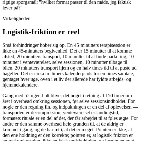
rigtige spørgsmål: "hvilket format passer til den måde, jeg faktisk
lever på?"
Virkeligheden
Logistik-friktion er reel
Små forhindringer hober sig op. En 45-minutters terapisession er
ikke en 45-minutters begivenhed. Det er 15 minutter til at komme
afsted, 20 minutters transport, 10 minutter til at finde parkering, 10
minutter i venteværelset, selve sessionen, 10 minutter tilbage til
bilen, 20 minutters transport hjem og en halv times tid til at puste ud
bagefter. Det er cirka tre timers kalenderplads for en times samtale,
gentaget hver uge, oven i et liv der allerede har fyldte arbejds- og
hjemmekalendere.
Gang med 52 uger. I alt bliver det noget i retning af 150 timer om
året i overhead omkring sessionen, før selve sessionsindholdet. For
nogle er den regning fin, og indpakningen er en del af oplevelsen —
transporten er decompression, venteværelset er landingstid,
formatets rituale er en del af det, der får arbejdet til at føles ægte. For
andre er den samme overhead hele grunden til, at de aldrig er
kommet i gang, og de har ret i, at det er meget. Pointen er ikke, at
den ene holdning er den korrekte; pointen er, at logistik-friktion er
en reel omkostning, ikke en falsk undskyldning, og løsningen er at