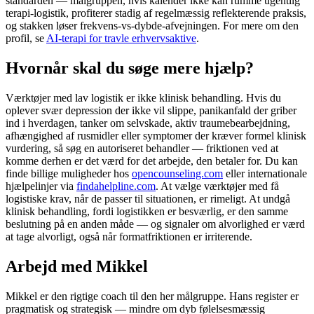
standarden — målgruppen, hvis kalender ikke kan rumme ugentlig
terapi-logistik, profiterer stadig af regelmæssig reflekterende praksis,
og stakken løser frekvens-vs-dybde-afvejningen. For mere om den
profil, se
AI-terapi for travle erhvervsaktive
.
Hvornår skal du søge mere hjælp?
Værktøjer med lav logistik er ikke klinisk behandling. Hvis du
oplever svær depression der ikke vil slippe, panikanfald der griber
ind i hverdagen, tanker om selvskade, aktiv traumebearbejdning,
afhængighed af rusmidler eller symptomer der kræver formel klinisk
vurdering, så søg en autoriseret behandler — friktionen ved at
komme derhen er det værd for det arbejde, den betaler for. Du kan
finde billige muligheder hos
opencounseling.com
eller internationale
hjælpelinjer via
findahelpline.com
. At vælge værktøjer med få
logistiske krav, når de passer til situationen, er rimeligt. At undgå
klinisk behandling, fordi logistikken er besværlig, er den samme
beslutning på en anden måde — og signaler om alvorlighed er værd
at tage alvorligt, også når formatfriktionen er irriterende.
Arbejd med Mikkel
Mikkel er den rigtige coach til den her målgruppe. Hans register er
pragmatisk og strategisk — mindre om dyb følelsesmæssig