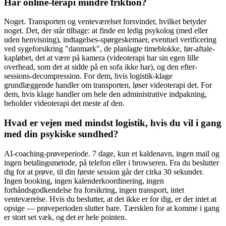
Har online-terapi mindre friktion?
Noget. Transporten og venteværelset forsvinder, hvilket betyder
noget. Det, der står tilbage: at finde en ledig psykolog (med eller
uden henvisning), indtagelses-spørgeskemaer, eventuel verificering
ved sygeforsikring "danmark", de planlagte timeblokke, før-aftale-
kapløbet, det at være på kamera (videoterapi har sin egen lille
overhead, som det at sidde på en sofa ikke har), og den efter-
sessions-decompression. For dem, hvis logistik-klage
grundlæggende handler om transporten, løser videoterapi det. For
dem, hvis klage handler om hele den administrative indpakning,
beholder videoterapi det meste af den.
Hvad er vejen med mindst logistik, hvis du vil i gang
med din psykiske sundhed?
AI-coaching-prøveperiode. 7 dage, kun et kaldenavn, ingen mail og
ingen betalingsmetode, på telefon eller i browseren. Fra du beslutter
dig for at prøve, til din første session går der cirka 30 sekunder.
Ingen booking, ingen kalenderkoordinering, ingen
forhåndsgodkendelse fra forsikring, ingen transport, intet
venteværelse. Hvis du beslutter, at det ikke er for dig, er der intet at
opsige — prøveperioden slutter bare. Tærsklen for at komme i gang
er stort set væk, og det er hele pointen.