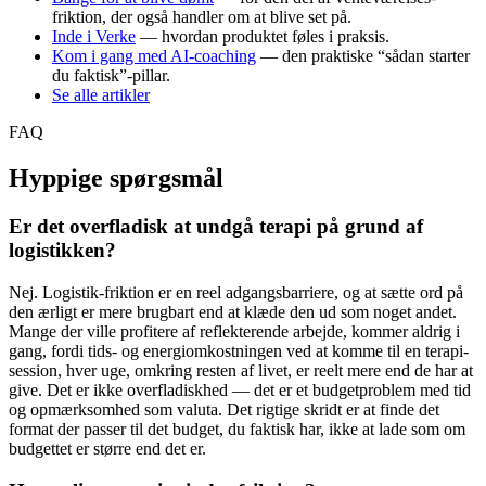
friktion, der også handler om at blive set på.
Inde i Verke
— hvordan produktet føles i praksis.
Kom i gang med AI-coaching
— den praktiske “sådan starter
du faktisk”-pillar.
Se alle artikler
FAQ
Hyppige spørgsmål
Er det overfladisk at undgå terapi på grund af
logistikken?
Nej. Logistik-friktion er en reel adgangsbarriere, og at sætte ord på
den ærligt er mere brugbart end at klæde den ud som noget andet.
Mange der ville profitere af reflekterende arbejde, kommer aldrig i
gang, fordi tids- og energiomkostningen ved at komme til en terapi-
session, hver uge, omkring resten af livet, er reelt mere end de har at
give. Det er ikke overfladiskhed — det er et budgetproblem med tid
og opmærksomhed som valuta. Det rigtige skridt er at finde det
format der passer til det budget, du faktisk har, ikke at lade som om
budgettet er større end det er.