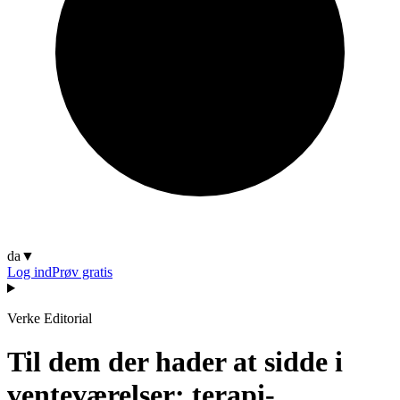
da
▼
Log ind
Prøv gratis
Verke Editorial
Til dem der hader at sidde i
venteværelser: terapi-