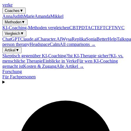
verke
Coaches
▼
Anna
Judith
Marie
Amanda
Mikkel
Methoden
▼
KI-Coaching-Methoden vergleichen
CBT
PDT
ACT
EFT
CFT
NVC
Vergleich
▼
ChatGPT
Claude.ai
Character.AI
Wysa
Replika
Sonia
BetterHelp
Talkspa
person therapy
Headspace
Calm
All comparisons →
Artikel
▼
Skeptisch gegenüber KI-Coaching?
Ist KI-Therapie sicher?
KI- vs.
menschliche Therapie
Einblicke in Verke
Für wen KI-Coaching
gemacht ist
Kosten & Zugang
Alle Artikel →
Forschung
Für Fachpersonen