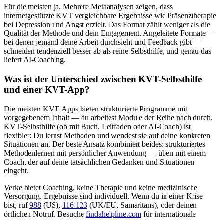
Für die meisten ja. Mehrere Metaanalysen zeigen, dass
internetgestützte KVT vergleichbare Ergebnisse wie Präsenztherapie
bei Depression und Angst erzielt. Das Format zählt weniger als die
Qualität der Methode und dein Engagement. Angeleitete Formate —
bei denen jemand deine Arbeit durchsieht und Feedback gibt —
schneiden tendenziell besser ab als reine Selbsthilfe, und genau das
liefert AI-Coaching.
Was ist der Unterschied zwischen KVT-Selbsthilfe
und einer KVT-App?
Die meisten KVT-Apps bieten strukturierte Programme mit
vorgegebenem Inhalt — du arbeitest Module der Reihe nach durch.
KVT-Selbsthilfe (ob mit Buch, Leitfaden oder AI-Coach) ist
flexibler: Du lernst Methoden und wendest sie auf deine konkreten
Situationen an. Der beste Ansatz kombiniert beides: strukturiertes
Methodenlernen mit persönlicher Anwendung — üben mit einem
Coach, der auf deine tatsächlichen Gedanken und Situationen
eingeht.
Verke bietet Coaching, keine Therapie und keine medizinische
Versorgung. Ergebnisse sind individuell. Wenn du in einer Krise
bist, ruf
988
(US),
116 123
(UK/EU, Samaritans),
oder deinen
örtlichen Notruf. Besuche
findahelpline.com
für internationale