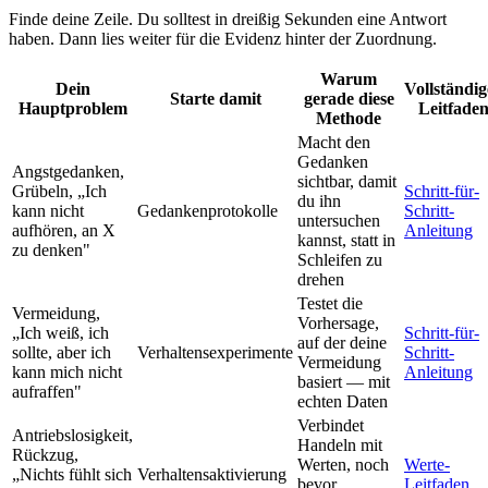
Finde deine Zeile. Du solltest in dreißig Sekunden eine Antwort
haben. Dann lies weiter für die Evidenz hinter der Zuordnung.
Warum
Dein
Vollständig
Starte damit
gerade diese
Hauptproblem
Leitfade
Methode
Macht den
Gedanken
Angstgedanken,
sichtbar, damit
Grübeln, „Ich
Schritt-für-
du ihn
kann nicht
Gedankenprotokolle
Schritt-
untersuchen
aufhören, an X
Anleitung
kannst, statt in
zu denken"
Schleifen zu
drehen
Testet die
Vermeidung,
Vorhersage,
„Ich weiß, ich
Schritt-für-
auf der deine
sollte, aber ich
Verhaltensexperimente
Schritt-
Vermeidung
kann mich nicht
Anleitung
basiert — mit
aufraffen"
echten Daten
Verbindet
Antriebslosigkeit,
Handeln mit
Rückzug,
Werten, noch
Werte-
„Nichts fühlt sich
Verhaltensaktivierung
bevor
Leitfaden