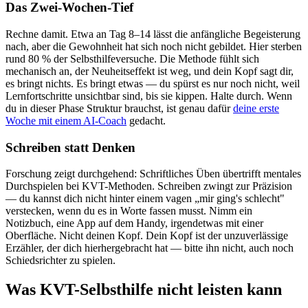
Das Zwei-Wochen-Tief
Rechne damit. Etwa an Tag 8–14 lässt die anfängliche Begeisterung
nach, aber die Gewohnheit hat sich noch nicht gebildet. Hier sterben
rund 80 % der Selbsthilfeversuche. Die Methode fühlt sich
mechanisch an, der Neuheitseffekt ist weg, und dein Kopf sagt dir,
es bringt nichts. Es bringt etwas — du spürst es nur noch nicht, weil
Lernfortschritte unsichtbar sind, bis sie kippen. Halte durch. Wenn
du in dieser Phase Struktur brauchst, ist genau dafür
deine erste
Woche mit einem AI-Coach
gedacht.
Schreiben statt Denken
Forschung zeigt durchgehend: Schriftliches Üben übertrifft mentales
Durchspielen bei KVT-Methoden. Schreiben zwingt zur Präzision
— du kannst dich nicht hinter einem vagen „mir ging's schlecht"
verstecken, wenn du es in Worte fassen musst. Nimm ein
Notizbuch, eine App auf dem Handy, irgendetwas mit einer
Oberfläche. Nicht deinen Kopf. Dein Kopf ist der unzuverlässige
Erzähler, der dich hierhergebracht hat — bitte ihn nicht, auch noch
Schiedsrichter zu spielen.
Was KVT-Selbsthilfe nicht leisten kann