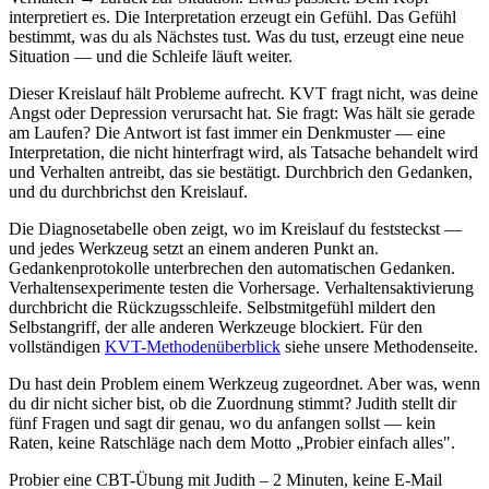
interpretiert es. Die Interpretation erzeugt ein Gefühl. Das Gefühl
bestimmt, was du als Nächstes tust. Was du tust, erzeugt eine neue
Situation — und die Schleife läuft weiter.
Dieser Kreislauf hält Probleme aufrecht. KVT fragt nicht, was deine
Angst oder Depression verursacht hat. Sie fragt: Was hält sie gerade
am Laufen? Die Antwort ist fast immer ein Denkmuster — eine
Interpretation, die nicht hinterfragt wird, als Tatsache behandelt wird
und Verhalten antreibt, das sie bestätigt. Durchbrich den Gedanken,
und du durchbrichst den Kreislauf.
Die Diagnosetabelle oben zeigt, wo im Kreislauf du feststeckst —
und jedes Werkzeug setzt an einem anderen Punkt an.
Gedankenprotokolle unterbrechen den automatischen Gedanken.
Verhaltensexperimente testen die Vorhersage. Verhaltensaktivierung
durchbricht die Rückzugsschleife. Selbstmitgefühl mildert den
Selbstangriff, der alle anderen Werkzeuge blockiert. Für den
vollständigen
KVT-Methodenüberblick
siehe unsere Methodenseite.
Du hast dein Problem einem Werkzeug zugeordnet. Aber was, wenn
du dir nicht sicher bist, ob die Zuordnung stimmt? Judith stellt dir
fünf Fragen und sagt dir genau, wo du anfangen sollst — kein
Raten, keine Ratschläge nach dem Motto „Probier einfach alles".
Probier eine CBT-Übung mit Judith – 2 Minuten, keine E-Mail