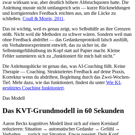
zwar wirksam war, aber deutlich höhere Abbruchquoten hatte. Die
Anleitung musste nicht umfangreich sein — kurze Rückmeldungen
und korrigierendes Feedback reichten aus, um die Lücke zu
schließen.
Coull & Morris, 2011
.
Das ist wichtig, weil es genau zeigt, wo Selbsthilfe an ihre Grenzen
stößt. Nicht weil die Methoden zu schwer wären. Sondern weil man
ohne Feedback abdriftet — das Gedankenprotokoll falsch ausfüllt,
ein Verhaltensexperiment entwirft, das zu sicher ist, die
Selbstmitgefühlsübung im Kopf statt auf Papier macht. Kleine
Fehler summieren sich zu „funktioniert für mich halt nicht."
Die Anleitungslücke ist genau das, was AI-Coaching füllt. Keine
Therapie — Coaching. Strukturiertes Feedback auf deine Praxis,
Korrektur wenn du abdriftest, Begleitung durch das Zwei-Wochen-
Tief. Mehr dazu, wie das funktioniert, findest du unter
Wie KI-
gestütztes Coaching funktioniert
.
Das Modell
Das KVT-Grundmodell in 60 Sekunden
Aaron Becks kognitives Modell lässt sich auf einen Kreislauf
reduzieren: Situation → automatischer Gedanke → Gefühl →
Verhalten → zurück zur Situation. Etwas passiert. Dein Kopf