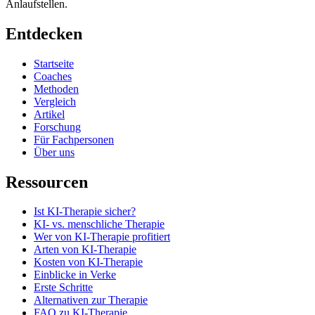
Anlaufstellen.
Entdecken
Startseite
Coaches
Methoden
Vergleich
Artikel
Forschung
Für Fachpersonen
Über uns
Ressourcen
Ist KI-Therapie sicher?
KI- vs. menschliche Therapie
Wer von KI-Therapie profitiert
Arten von KI-Therapie
Kosten von KI-Therapie
Einblicke in Verke
Erste Schritte
Alternativen zur Therapie
FAQ zu KI-Therapie