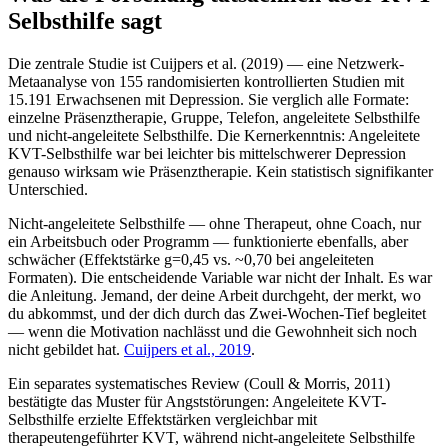
Selbsthilfe sagt
Die zentrale Studie ist Cuijpers et al. (2019) — eine Netzwerk-
Metaanalyse von 155 randomisierten kontrollierten Studien mit
15.191 Erwachsenen mit Depression. Sie verglich alle Formate:
einzelne Präsenztherapie, Gruppe, Telefon, angeleitete Selbsthilfe
und nicht-angeleitete Selbsthilfe. Die Kernerkenntnis: Angeleitete
KVT-Selbsthilfe war bei leichter bis mittelschwerer Depression
genauso wirksam wie Präsenztherapie. Kein statistisch signifikanter
Unterschied.
Nicht-angeleitete Selbsthilfe — ohne Therapeut, ohne Coach, nur
ein Arbeitsbuch oder Programm — funktionierte ebenfalls, aber
schwächer (Effektstärke g=0,45 vs. ~0,70 bei angeleiteten
Formaten). Die entscheidende Variable war nicht der Inhalt. Es war
die Anleitung. Jemand, der deine Arbeit durchgeht, der merkt, wo
du abkommst, und der dich durch das Zwei-Wochen-Tief begleitet
— wenn die Motivation nachlässt und die Gewohnheit sich noch
nicht gebildet hat.
Cuijpers et al., 2019
.
Ein separates systematisches Review (Coull & Morris, 2011)
bestätigte das Muster für Angststörungen: Angeleitete KVT-
Selbsthilfe erzielte Effektstärken vergleichbar mit
therapeutengeführter KVT, während nicht-angeleitete Selbsthilfe