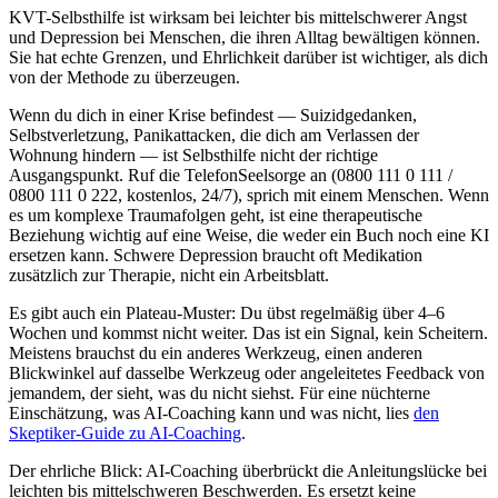
KVT-Selbsthilfe ist wirksam bei leichter bis mittelschwerer Angst
und Depression bei Menschen, die ihren Alltag bewältigen können.
Sie hat echte Grenzen, und Ehrlichkeit darüber ist wichtiger, als dich
von der Methode zu überzeugen.
Wenn du dich in einer Krise befindest — Suizidgedanken,
Selbstverletzung, Panikattacken, die dich am Verlassen der
Wohnung hindern — ist Selbsthilfe nicht der richtige
Ausgangspunkt. Ruf die TelefonSeelsorge an (0800 111 0 111 /
0800 111 0 222, kostenlos, 24/7), sprich mit einem Menschen. Wenn
es um komplexe Traumafolgen geht, ist eine therapeutische
Beziehung wichtig auf eine Weise, die weder ein Buch noch eine KI
ersetzen kann. Schwere Depression braucht oft Medikation
zusätzlich zur Therapie, nicht ein Arbeitsblatt.
Es gibt auch ein Plateau-Muster: Du übst regelmäßig über 4–6
Wochen und kommst nicht weiter. Das ist ein Signal, kein Scheitern.
Meistens brauchst du ein anderes Werkzeug, einen anderen
Blickwinkel auf dasselbe Werkzeug oder angeleitetes Feedback von
jemandem, der sieht, was du nicht siehst. Für eine nüchterne
Einschätzung, was AI-Coaching kann und was nicht, lies
den
Skeptiker-Guide zu AI-Coaching
.
Der ehrliche Blick: AI-Coaching überbrückt die Anleitungslücke bei
leichten bis mittelschweren Beschwerden. Es ersetzt keine