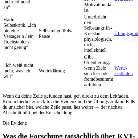
mehr lohnend
Motivation da
an"
ist
Unterbricht
Harte
den
Selbstkritik, „Ich
Selbstangriffs-
bin eine
Selbstmitgefühls-
Kreislauf
Übungsgui
Versagerin / ein
Pause
physiologisch,
Hochstapler /
nicht
nicht genug"
intellektuell
Gibt
Orientierung,
„Ich weiß nicht
wenn Ziele
Werte-
mehr, was ich
Werteklärung
sich leer oder
Leitfaden
will"
fremdbestimmt
anfühlen
Wenn du deine Zeile gefunden hast, geh direkt zu dem Leitfaden.
Komm hierher zurück für die Evidenz und die Übungsstruktur. Falls
du unsicher bist, welche Zeile passt, lies weiter — der nächste
Abschnitt hilft bei der Entscheidung.
Die Evidenz
Was die Forschung tatsächlich über KVT-