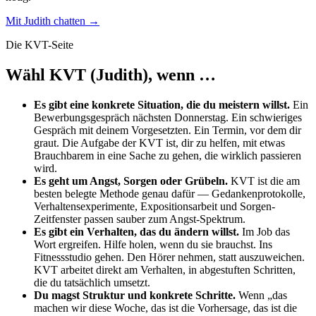
Mit Judith chatten →
Die KVT-Seite
Wähl KVT (Judith), wenn …
Es gibt eine konkrete Situation, die du meistern willst.
Ein
Bewerbungsgespräch nächsten Donnerstag. Ein schwieriges
Gespräch mit deinem Vorgesetzten. Ein Termin, vor dem dir
graut. Die Aufgabe der KVT ist, dir zu helfen, mit etwas
Brauchbarem in eine Sache zu gehen, die wirklich passieren
wird.
Es geht um Angst, Sorgen oder Grübeln.
KVT ist die am
besten belegte Methode genau dafür — Gedankenprotokolle,
Verhaltensexperimente, Expositionsarbeit und Sorgen-
Zeitfenster passen sauber zum Angst-Spektrum.
Es gibt ein Verhalten, das du ändern willst.
Im Job das
Wort ergreifen. Hilfe holen, wenn du sie brauchst. Ins
Fitnessstudio gehen. Den Hörer nehmen, statt auszuweichen.
KVT arbeitet direkt am Verhalten, in abgestuften Schritten,
die du tatsächlich umsetzt.
Du magst Struktur und konkrete Schritte.
Wenn „das
machen wir diese Woche, das ist die Vorhersage, das ist die