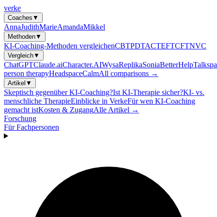
verke
Coaches
▼
Anna
Judith
Marie
Amanda
Mikkel
Methoden
▼
KI-Coaching-Methoden vergleichen
CBT
PDT
ACT
EFT
CFT
NVC
Vergleich
▼
ChatGPT
Claude.ai
Character.AI
Wysa
Replika
Sonia
BetterHelp
Talkspa
person therapy
Headspace
Calm
All comparisons →
Artikel
▼
Skeptisch gegenüber KI-Coaching?
Ist KI-Therapie sicher?
KI- vs.
menschliche Therapie
Einblicke in Verke
Für wen KI-Coaching
gemacht ist
Kosten & Zugang
Alle Artikel →
Forschung
Für Fachpersonen