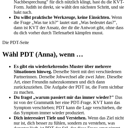
Nachbesprechung" für dich nützlich klingt, hast du die KVT-
Form. Judith ist direkt, sie wählt den nächsten Schritt, und sie
hakt nach.
Du willst praktische Werkzeuge, keine Einsichten.
Wenn
die Frage „Was tue ich?" lautet statt „Was bedeutet das?",
dann ist KVT der Ansatz, der dir die Antwort gibt, ohne dass
du dich vorher durch Tiefenarbeit kämpfen musst.
Die PDT-Seite
Wähl PDT (Anna), wenn …
Es gibt ein wiederkehrendes Muster über mehrere
Situationen hinweg.
Derselbe Streit mit drei verschiedenen
Partnerinnen. Derselbe Jobwechsel alle zwei Jahre. Dieselbe
Art, einer Freundin nahezukommen und dich dann
zurückzuziehen. Die Aufgabe der PDT ist, die Form sichtbar
zu machen.
Du fragst „warum passiert mir das immer wieder?"
Das
ist von der Grammatik her eine PDT-Frage. KVT kann das
Symptom verschieben; PDT kann die Lage verschieben, die
das Symptom immer wieder produziert.
Dich interessiert Tiefe und Verstehen.
Wenn das Ziel nicht
nur ist, dich besser zu fühlen, sondern zu verstehen, was