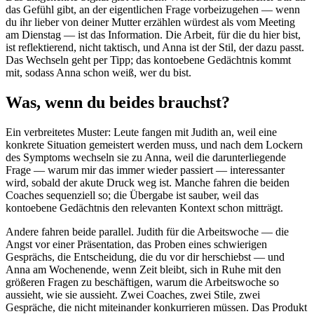
das Gefühl gibt, an der eigentlichen Frage vorbeizugehen — wenn
du ihr lieber von deiner Mutter erzählen würdest als vom Meeting
am Dienstag — ist das Information. Die Arbeit, für die du hier bist,
ist reflektierend, nicht taktisch, und Anna ist der Stil, der dazu passt.
Das Wechseln geht per Tipp; das kontoebene Gedächtnis kommt
mit, sodass Anna schon weiß, wer du bist.
Was, wenn du beides brauchst?
Ein verbreitetes Muster: Leute fangen mit Judith an, weil eine
konkrete Situation gemeistert werden muss, und nach dem Lockern
des Symptoms wechseln sie zu Anna, weil die darunterliegende
Frage — warum mir das immer wieder passiert — interessanter
wird, sobald der akute Druck weg ist. Manche fahren die beiden
Coaches sequenziell so; die Übergabe ist sauber, weil das
kontoebene Gedächtnis den relevanten Kontext schon mitträgt.
Andere fahren beide parallel. Judith für die Arbeitswoche — die
Angst vor einer Präsentation, das Proben eines schwierigen
Gesprächs, die Entscheidung, die du vor dir herschiebst — und
Anna am Wochenende, wenn Zeit bleibt, sich in Ruhe mit den
größeren Fragen zu beschäftigen, warum die Arbeitswoche so
aussieht, wie sie aussieht. Zwei Coaches, zwei Stile, zwei
Gespräche, die nicht miteinander konkurrieren müssen. Das Produkt