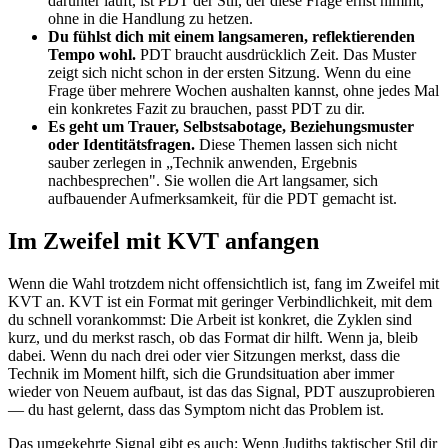
darunter läuft, ist PDT der Stil, der diese Frage ernst nimmt,
ohne in die Handlung zu hetzen.
Du fühlst dich mit einem langsameren, reflektierenden
Tempo wohl.
PDT braucht ausdrücklich Zeit. Das Muster
zeigt sich nicht schon in der ersten Sitzung. Wenn du eine
Frage über mehrere Wochen aushalten kannst, ohne jedes Mal
ein konkretes Fazit zu brauchen, passt PDT zu dir.
Es geht um Trauer, Selbstsabotage, Beziehungsmuster
oder Identitätsfragen.
Diese Themen lassen sich nicht
sauber zerlegen in „Technik anwenden, Ergebnis
nachbesprechen". Sie wollen die Art langsamer, sich
aufbauender Aufmerksamkeit, für die PDT gemacht ist.
Im Zweifel mit KVT anfangen
Wenn die Wahl trotzdem nicht offensichtlich ist, fang im Zweifel mit
KVT an. KVT ist ein Format mit geringer Verbindlichkeit, mit dem
du schnell vorankommst: Die Arbeit ist konkret, die Zyklen sind
kurz, und du merkst rasch, ob das Format dir hilft. Wenn ja, bleib
dabei. Wenn du nach drei oder vier Sitzungen merkst, dass die
Technik im Moment hilft, sich die Grundsituation aber immer
wieder von Neuem aufbaut, ist das das Signal, PDT auszuprobieren
— du hast gelernt, dass das Symptom nicht das Problem ist.
Das umgekehrte Signal gibt es auch: Wenn Judiths taktischer Stil dir