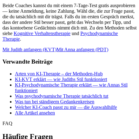
Beide Coaches kannst du mit einem 7-Tage-Test gratis ausprobieren
— keine Anmeldung, keine Zahlung. Wähl die, die zur Frage passt,
die du tatsächlich mit dir trägst. Falls du im ersten Gespräch merkst,
dass der andere Stil besser passt, geht das Wechseln per Tipp, und
das kontoebene Gedächtnis nimmt dich mit. Zu den Methoden selbst
siehe
Kognitive Verhaltenstherapie
und
Psychodynamische
Therapie
.
Mit Judith anfangen (KVT)
Mit Anna anfangen (PDT)
Verwandte Beiträge
Arten von KI-Therapie – der Methoden-Hub
KI-KVT erklärt — wie Judiths Stil funktioniert
KI-Psychodynamische Therapie erklärt — wie Annas Stil
funktioniert
Was psychodynamische Therapie tatsächlich tut
Was tun bei ständigem Gedankenkreisen
Welcher KI-Coach passt zu mir — die Auswahlhilfe
Alle Artikel ansehen
FAQ
Häufige Fragen