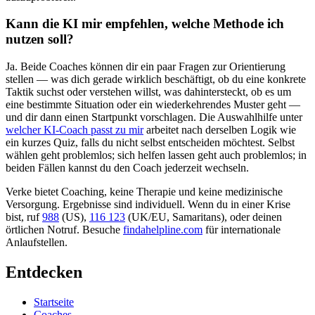
Kann die KI mir empfehlen, welche Methode ich
nutzen soll?
Ja. Beide Coaches können dir ein paar Fragen zur Orientierung
stellen — was dich gerade wirklich beschäftigt, ob du eine konkrete
Taktik suchst oder verstehen willst, was dahintersteckt, ob es um
eine bestimmte Situation oder ein wiederkehrendes Muster geht —
und dir dann einen Startpunkt vorschlagen. Die Auswahlhilfe unter
welcher KI-Coach passt zu mir
arbeitet nach derselben Logik wie
ein kurzes Quiz, falls du nicht selbst entscheiden möchtest. Selbst
wählen geht problemlos; sich helfen lassen geht auch problemlos; in
beiden Fällen kannst du den Coach jederzeit wechseln.
Verke bietet Coaching, keine Therapie und keine medizinische
Versorgung. Ergebnisse sind individuell. Wenn du in einer Krise
bist, ruf
988
(US),
116 123
(UK/EU, Samaritans),
oder deinen
örtlichen Notruf. Besuche
findahelpline.com
für internationale
Anlaufstellen.
Entdecken
Startseite
Coaches