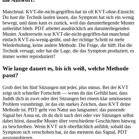
Manchmal. KVT-die-nicht-gegriffen-hat ist oft KVT-ohne-Einsicht:
Du hast die Technik laufen lassen, das Symptom hat sich ein wenig
bewegt, und dann kam es zurück, weil das darunterliegende Muster
unberührt blieb. PDT arbeitet ausdrücklich am darunterliegenden
Muster. Andererseits war KVT-die-nicht-gegriffen-hat manchmal
einfach KVT-zu-wenig-geübt, und der richtige Schritt ist mehr
Wiederholung, keine andere Methode. Die Frage, die hilft: Hat die
Technik versagt, oder hat die Lage, die das Symptom produziert, es
immer weiter reproduziert?
Wie lange dauert es, bis ich weiß, welche Methode
passt?
Grob drei bis fünf Sitzungen mit jeder, plus minus. Bei der KVT
zeigt sich schneller Fortschritt — wenn du das Gefühl hast, dass
Judith dich in zwei oder drei Sitzungen bei einem klar umrissenen
Problem voranbringt, ist das ein starkes Zeichen, dass KVT deine
Methode ist. PDT geht von Natur aus langsamer; das passende
Signal bei Anna ist, ob du dich nach drei oder vier Sitzungen selbst
dabei hörst, dasselbe Muster über verschiedene Geschichten hinweg
zu beschreiben. Wenn KVT sich oberflächlich anfühlt, sobald das
Symptom sich verschoben hat, ist das meistens das Signal, PDT
auszuprobieren.