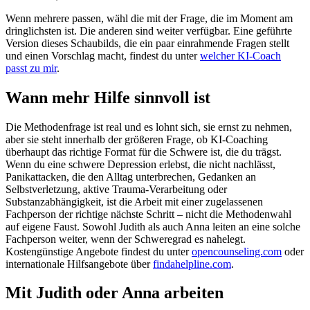
Wenn mehrere passen, wähl die mit der Frage, die im Moment am
dringlichsten ist. Die anderen sind weiter verfügbar. Eine geführte
Version dieses Schaubilds, die ein paar einrahmende Fragen stellt
und einen Vorschlag macht, findest du unter
welcher KI-Coach
passt zu mir
.
Wann mehr Hilfe sinnvoll ist
Die Methodenfrage ist real und es lohnt sich, sie ernst zu nehmen,
aber sie steht innerhalb der größeren Frage, ob KI-Coaching
überhaupt das richtige Format für die Schwere ist, die du trägst.
Wenn du eine schwere Depression erlebst, die nicht nachlässt,
Panikattacken, die den Alltag unterbrechen, Gedanken an
Selbstverletzung, aktive Trauma-Verarbeitung oder
Substanzabhängigkeit, ist die Arbeit mit einer zugelassenen
Fachperson der richtige nächste Schritt – nicht die Methodenwahl
auf eigene Faust. Sowohl Judith als auch Anna leiten an eine solche
Fachperson weiter, wenn der Schweregrad es nahelegt.
Kostengünstige Angebote findest du unter
opencounseling.com
oder
internationale Hilfsangebote über
findahelpline.com
.
Mit Judith oder Anna arbeiten