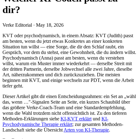
dir?
Verke Editorial
·
May 18, 2026
KVT oder psychodynamisch, in einem Absatz: KVT (Judith) passt
am besten, wenn du jetzt etwas Konkretes an einer konkreten
Situation tun willst — eine Sorge, die dir den Schlaf raubt, ein
Gespräch, vor dem du stehst, eine Gewohnheit, die du ändern willst.
Psychodynamisch (Anna) passt am besten, wenn du verstehen
willst, warum ein Muster immer wiederkehrt — derselbe Streit mit
der dritten Partnerin, derselbe Jobwechsel alle zwei Jahre, dieselbe
Art, näherzukommen und dich zurückzuziehen. Die meisten
beginnen mit KVT, und einige wechseln zur PDT, wenn die Arbeit
tiefer geht.
Dieser Artikel gibt dir einen Entscheidungsrahmen: ein Set an „wähl
das, wenn …"-Signalen Seite an Seite, ein kurzes Schaubild über
das größere Verke-Coach-Team und eine Standardempfehlung,
wenn die Wahl trotzdem nicht offensichtlich ist. Zu den tieferen
Methoden-Erklärungen siehe
KI-KVT erklärt
und
KI-
Psychodynamische Therapie erklärt
; zur gesamten Methoden-
Landschaft siehe die Übersicht
Arten von KI-Therapie
.