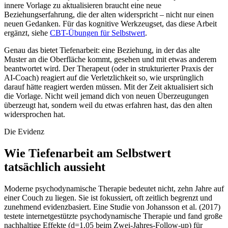
innere Vorlage zu aktualisieren braucht eine neue
Beziehungserfahrung, die der alten widerspricht – nicht nur einen
neuen Gedanken. Für das kognitive Werkzeugset, das diese Arbeit
ergänzt, siehe
CBT-Übungen für Selbstwert
.
Genau das bietet Tiefenarbeit: eine Beziehung, in der das alte
Muster an die Oberfläche kommt, gesehen und mit etwas anderem
beantwortet wird. Der Therapeut (oder in strukturierter Praxis der
AI-Coach) reagiert auf die Verletzlichkeit so, wie ursprünglich
darauf hätte reagiert werden müssen. Mit der Zeit aktualisiert sich
die Vorlage. Nicht weil jemand dich von neuen Überzeugungen
überzeugt hat, sondern weil du etwas erfahren hast, das den alten
widersprochen hat.
Die Evidenz
Wie Tiefenarbeit am Selbstwert
tatsächlich aussieht
Moderne psychodynamische Therapie bedeutet nicht, zehn Jahre auf
einer Couch zu liegen. Sie ist fokussiert, oft zeitlich begrenzt und
zunehmend evidenzbasiert. Eine Studie von Johansson et al. (2017)
testete internetgestützte psychodynamische Therapie und fand große
nachhaltige Effekte (d=1,05 beim Zwei-Jahres-Follow-up) für