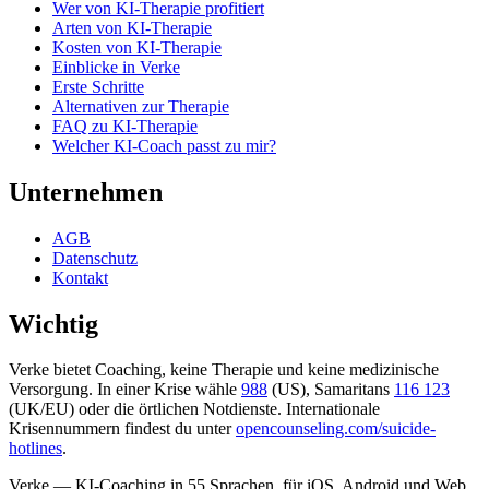
Wer von KI-Therapie profitiert
Arten von KI-Therapie
Kosten von KI-Therapie
Einblicke in Verke
Erste Schritte
Alternativen zur Therapie
FAQ zu KI-Therapie
Welcher KI-Coach passt zu mir?
Unternehmen
AGB
Datenschutz
Kontakt
Wichtig
Verke bietet Coaching, keine Therapie und keine medizinische
Versorgung. In einer Krise wähle
988
(US), Samaritans
116 123
(UK/EU) oder die örtlichen Notdienste. Internationale
Krisennummern findest du unter
opencounseling.com/suicide-
hotlines
.
Verke — KI-Coaching in 55 Sprachen, für iOS, Android und Web.