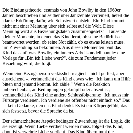
Die Bindungstheorie, erstmals von John Bowlby in den 1960er
Jahren beschrieben und seither über Jahrzehnte verfeinert, liefert die
klarste Erklärung dafür, wie Selbstwert entsteht. Ein Kind kommt
nicht mit einer Meinung über sich selbst auf die Welt. Diese
Meinung wird aus Beziehungsdaten zusammengesetzt – Tausende
kleiner Momente, in denen das Kind lernt, ob seine Bedürfnisse
beantwortet werden, ob seine Not zählt, ob es etwas leisten muss,
um Zuwendung zu bekommen. Aus diesen Momenten baut das
Kind das auf, was Bowlby ein inneres Arbeitsmodell nannte: eine
Vorlage für „Bin ich Liebe wert?", die zum Fundament jeder
Beziehung wird, die folgt.
Wenn eine Bezugsperson verlässlich reagiert – nicht perfekt, aber
ausreichend –, verinnerlicht das Kind etwas wie: „Ich kann um Hilfe
bitten und jemand kommt. Ich zähle." Wenn die Reaktion
unberechenbar, an Bedingungen geknüpft oder absent ist,
verinnerlicht das Kind eine andere Schlussfolgerung: „Ich muss mir
Fürsorge verdienen. Ich verdiene sie offenbar nicht einfach so." Das
ist kein Gedanke, den das Kind denkt. Es ist ein Körpergefühl, das
sich festsetzt, bevor die Sprache da ist.
Der schmerzhafteste Aspekt bedingter Zuwendung ist die Logik, die
sie erzeugt. Wenn Liebe verdient werden muss, folgert das Kind,
dann ist verwehrte Liebe verdient. Das Kind übernimmt die