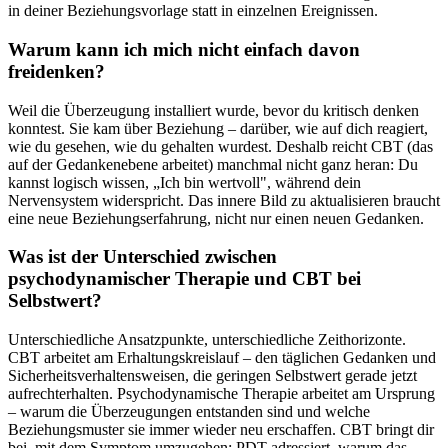
in deiner Beziehungsvorlage statt in einzelnen Ereignissen.
Warum kann ich mich nicht einfach davon
freidenken?
Weil die Überzeugung installiert wurde, bevor du kritisch denken
konntest. Sie kam über Beziehung – darüber, wie auf dich reagiert,
wie du gesehen, wie du gehalten wurdest. Deshalb reicht CBT (das
auf der Gedankenebene arbeitet) manchmal nicht ganz heran: Du
kannst logisch wissen, „Ich bin wertvoll", während dein
Nervensystem widerspricht. Das innere Bild zu aktualisieren braucht
eine neue Beziehungserfahrung, nicht nur einen neuen Gedanken.
Was ist der Unterschied zwischen
psychodynamischer Therapie und CBT bei
Selbstwert?
Unterschiedliche Ansatzpunkte, unterschiedliche Zeithorizonte.
CBT arbeitet am Erhaltungskreislauf – den täglichen Gedanken und
Sicherheitsverhaltensweisen, die geringen Selbstwert gerade jetzt
aufrechterhalten. Psychodynamische Therapie arbeitet am Ursprung
– warum die Überzeugungen entstanden sind und welche
Beziehungsmuster sie immer wieder neu erschaffen. CBT bringt dir
bei, mit dem Symptom umzugehen; PDT adressiert, warum das