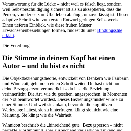
Verantwortung für die Lücke – nicht weil es falsch liegt, sondern
weil Selbstbeschuldigung sicherer ist als zu akzeptieren, dass die
Person, von der es zum Überleben abhängt, unzuverlässig ist. Dieser
adaptive Schritt wird zum ersten Entwurf geringen Selbstwerts.
Einen tieferen Einblick, wie diese frühen Muster
Erwachsenenbeziehungen formen, findest du unter
Bindungsstile
erklärt
.
Die Vererbung
Die Stimme in deinem Kopf hat einen
Autor – und du bist es nicht
Die Objektbeziehungstheorie, entwickelt von Denkern wie Fairbairn
und Winnicott, geht noch einen Schritt weiter. Du hast nicht nur
deine Bezugsperson verinnerlicht – du hast die Beziehung
verinnerlicht. Die Art, wie du gesehen, angesprochen, in Momenten
der Not beantwortet wurdest. Dieses Beziehungsmuster wurde zu
einer Stimme. Und weil sie ankam, bevor du die kognitiven
Werkzeuge hattest, sie zu hinterfragen, klingt sie nicht wie eine
Meinung. Sie klingt wie die Wahrheit.
Winnicott beschrieb die „hinreichend gute" Bezugsperson – nicht
perfekte Einstimmung, aber ausreichend verlässliche Zuwendung,