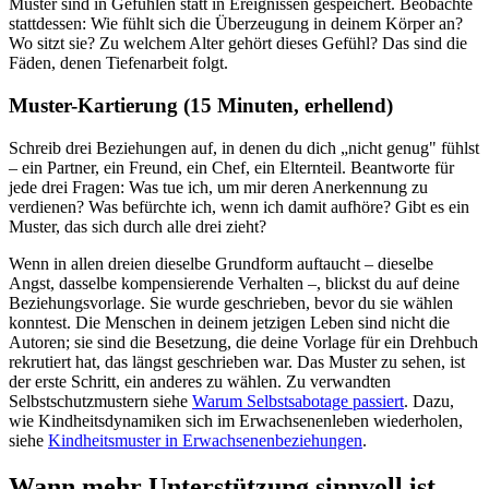
Muster sind in Gefühlen statt in Ereignissen gespeichert. Beobachte
stattdessen: Wie fühlt sich die Überzeugung in deinem Körper an?
Wo sitzt sie? Zu welchem Alter gehört dieses Gefühl? Das sind die
Fäden, denen Tiefenarbeit folgt.
Muster-Kartierung (15 Minuten, erhellend)
Schreib drei Beziehungen auf, in denen du dich „nicht genug" fühlst
– ein Partner, ein Freund, ein Chef, ein Elternteil. Beantworte für
jede drei Fragen: Was tue ich, um mir deren Anerkennung zu
verdienen? Was befürchte ich, wenn ich damit aufhöre? Gibt es ein
Muster, das sich durch alle drei zieht?
Wenn in allen dreien dieselbe Grundform auftaucht – dieselbe
Angst, dasselbe kompensierende Verhalten –, blickst du auf deine
Beziehungsvorlage. Sie wurde geschrieben, bevor du sie wählen
konntest. Die Menschen in deinem jetzigen Leben sind nicht die
Autoren; sie sind die Besetzung, die deine Vorlage für ein Drehbuch
rekrutiert hat, das längst geschrieben war. Das Muster zu sehen, ist
der erste Schritt, ein anderes zu wählen. Zu verwandten
Selbstschutzmustern siehe
Warum Selbstsabotage passiert
. Dazu,
wie Kindheitsdynamiken sich im Erwachsenenleben wiederholen,
siehe
Kindheitsmuster in Erwachsenenbeziehungen
.
Wann mehr Unterstützung sinnvoll ist