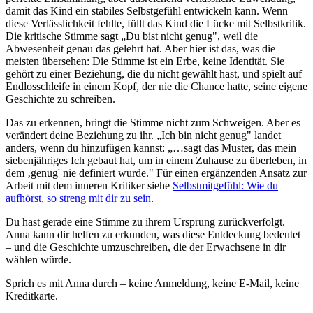
damit das Kind ein stabiles Selbstgefühl entwickeln kann. Wenn
diese Verlässlichkeit fehlte, füllt das Kind die Lücke mit Selbstkritik.
Die kritische Stimme sagt „Du bist nicht genug", weil die
Abwesenheit genau das gelehrt hat. Aber hier ist das, was die
meisten übersehen: Die Stimme ist ein Erbe, keine Identität. Sie
gehört zu einer Beziehung, die du nicht gewählt hast, und spielt auf
Endlosschleife in einem Kopf, der nie die Chance hatte, seine eigene
Geschichte zu schreiben.
Das zu erkennen, bringt die Stimme nicht zum Schweigen. Aber es
verändert deine Beziehung zu ihr. „Ich bin nicht genug" landet
anders, wenn du hinzufügen kannst: „…sagt das Muster, das mein
siebenjähriges Ich gebaut hat, um in einem Zuhause zu überleben, in
dem ‚genug' nie definiert wurde." Für einen ergänzenden Ansatz zur
Arbeit mit dem inneren Kritiker siehe
Selbstmitgefühl: Wie du
aufhörst, so streng mit dir zu sein
.
Du hast gerade eine Stimme zu ihrem Ursprung zurückverfolgt.
Anna kann dir helfen zu erkunden, was diese Entdeckung bedeutet
– und die Geschichte umzuschreiben, die der Erwachsene in dir
wählen würde.
Sprich es mit Anna durch – keine Anmeldung, keine E-Mail, keine
Kreditkarte.