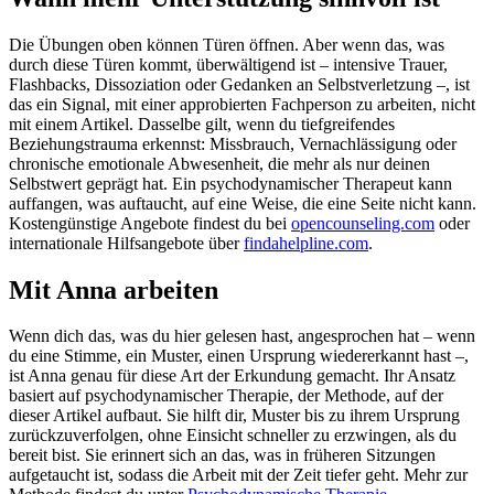
Die Übungen oben können Türen öffnen. Aber wenn das, was
durch diese Türen kommt, überwältigend ist – intensive Trauer,
Flashbacks, Dissoziation oder Gedanken an Selbstverletzung –, ist
das ein Signal, mit einer approbierten Fachperson zu arbeiten, nicht
mit einem Artikel. Dasselbe gilt, wenn du tiefgreifendes
Beziehungstrauma erkennst: Missbrauch, Vernachlässigung oder
chronische emotionale Abwesenheit, die mehr als nur deinen
Selbstwert geprägt hat. Ein psychodynamischer Therapeut kann
auffangen, was auftaucht, auf eine Weise, die eine Seite nicht kann.
Kostengünstige Angebote findest du bei
opencounseling.com
oder
internationale Hilfsangebote über
findahelpline.com
.
Mit Anna arbeiten
Wenn dich das, was du hier gelesen hast, angesprochen hat – wenn
du eine Stimme, ein Muster, einen Ursprung wiedererkannt hast –,
ist Anna genau für diese Art der Erkundung gemacht. Ihr Ansatz
basiert auf psychodynamischer Therapie, der Methode, auf der
dieser Artikel aufbaut. Sie hilft dir, Muster bis zu ihrem Ursprung
zurückzuverfolgen, ohne Einsicht schneller zu erzwingen, als du
bereit bist. Sie erinnert sich an das, was in früheren Sitzungen
aufgetaucht ist, sodass die Arbeit mit der Zeit tiefer geht. Mehr zur