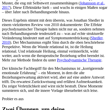
Muster, die eng mit Selbstwert zusammenhängen
(
Johansson et al.,
2017
).
Diese Effektstärke hielt – und wuchs in einigen Maßen sogar
– über Jahre nach Behandlungsende hinaus.
Dieses Ergebnis stimmt mit dem überein, was Jonathan Shedler in
einem vielzitierten Review von 2010 dokumentierte: Die Effekte
psychodynamischer Therapie halten nicht nur an, sondern nehmen
nach Behandlungsende tendenziell zu – was auf echte strukturelle
Veränderung hindeutet statt auf Symptomunterdrückung
(
Shedler,
2010
).
Der Mechanismus ergibt Sinn durch die oben beschriebene
Perspektive. Wenn die Wunde relational ist, ist die Heilung
relational. Und relationale Heilung, einmal verinnerlicht, wirkt
weiter, auch wenn die therapeutische Beziehung selbst beendet ist.
Mehr zur Methode findest du unter
Psychodynamische Therapie
.
Der klinische Fachbegriff für den Mechanismus ist „korrigierende
emotionale Erfahrung" – ein Moment, in dem die alte
Beziehungserwartung aktiviert wird, aber auf eine andere Antwort
trifft. Du erwartest Zurückweisung und erfährst Aufmerksamkeit.
Du zeigst Verletzlichkeit und wirst nicht bestraft. Diese Momente
summieren sich, und die innere Vorlage überarbeitet sich leise.
Probier es aus
Zwei Übungen, um deine