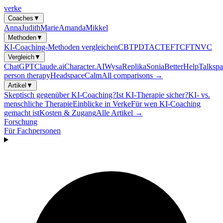
verke
Coaches
▼
Anna
Judith
Marie
Amanda
Mikkel
Methoden
▼
KI-Coaching-Methoden vergleichen
CBT
PDT
ACT
EFT
CFT
NVC
Vergleich
▼
ChatGPT
Claude.ai
Character.AI
Wysa
Replika
Sonia
BetterHelp
Talkspa
person therapy
Headspace
Calm
All comparisons →
Artikel
▼
Skeptisch gegenüber KI-Coaching?
Ist KI-Therapie sicher?
KI- vs.
menschliche Therapie
Einblicke in Verke
Für wen KI-Coaching
gemacht ist
Kosten & Zugang
Alle Artikel →
Forschung
Für Fachpersonen