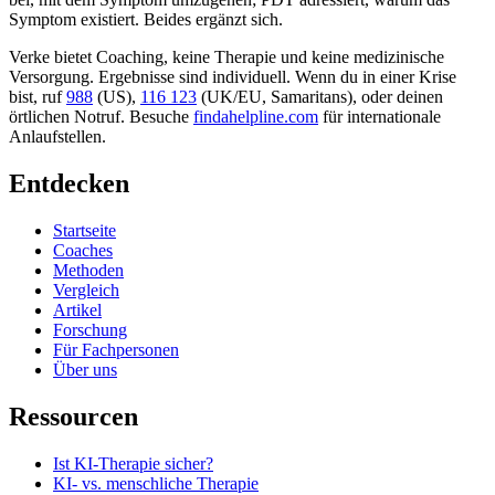
Symptom existiert. Beides ergänzt sich.
Verke bietet Coaching, keine Therapie und keine medizinische
Versorgung. Ergebnisse sind individuell. Wenn du in einer Krise
bist, ruf
988
(US),
116 123
(UK/EU, Samaritans),
oder deinen
örtlichen Notruf. Besuche
findahelpline.com
für internationale
Anlaufstellen.
Entdecken
Startseite
Coaches
Methoden
Vergleich
Artikel
Forschung
Für Fachpersonen
Über uns
Ressourcen
Ist KI-Therapie sicher?
KI- vs. menschliche Therapie