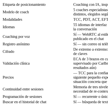
Etiqueta de posicionamiento
Coaching con IA, insp
5 coaches especialist
Modelo de coach
distintos, elegidos seg
Modalidades
TCC, PDT, ACT, EF
55 idiomas de interfaz
Idiomas
la conversación
Sí — WebRTC al estilo 
Coaching por voz
publicado en el chat
Registro anónimo
Sí — sin correo ni tel
De extremo a extrem
Cifrado
de claves
ECA de 3 brazos en c
Validación clínica
supervisado por Carlbri
resultados aún)
— TCC para la confianz
Precios
siguiente pequeño expe
situación concreta qu
Memoria de tres nivel
Continuidad entre sesiones
necesidad de re-contex
Programación de sesiones
Sí — recurrente o únic
Buscar en el historial de chat
Sí — búsqueda de texto