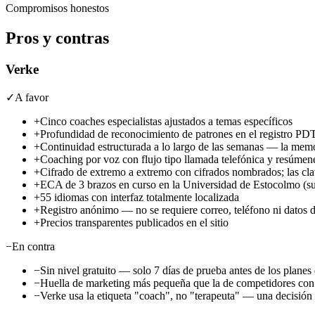
Compromisos honestos
Pros y contras
Verke
✓
A favor
+
Cinco coaches especialistas ajustados a temas específicos
+
Profundidad de reconocimiento de patrones en el registro PDT
+
Continuidad estructurada a lo largo de las semanas — la memor
+
Coaching por voz con flujo tipo llamada telefónica y resúmen
+
Cifrado de extremo a extremo con cifrados nombrados; las clav
+
ECA de 3 brazos en curso en la Universidad de Estocolmo (sup
+
55 idiomas con interfaz totalmente localizada
+
Registro anónimo — no se requiere correo, teléfono ni datos
+
Precios transparentes publicados en el sitio
−
En contra
−
Sin nivel gratuito — solo 7 días de prueba antes de los planes
−
Huella de marketing más pequeña que la de competidores con r
−
Verke usa la etiqueta "coach", no "terapeuta" — una decisión 