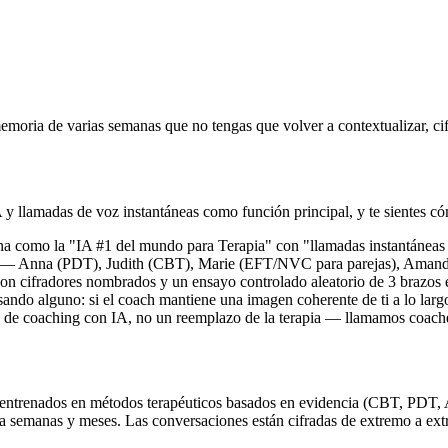
emoria de varias semanas que no tengas que volver a contextualizar, c
IA y llamadas de voz instantáneas como función principal, y te sientes
mo la "IA #1 del mundo para Terapia" con "llamadas instantáneas de te
tas — Anna (PDT), Judith (CBT), Marie (EFT/NVC para parejas), Aman
con cifradores nombrados y un ensayo controlado aleatorio de 3 brazos
ndo alguno: si el coach mantiene una imagen coherente de ti a lo largo
p de coaching con IA, no un reemplazo de la terapia — llamamos coaches
s entrenados en métodos terapéuticos basados en evidencia (CBT, PDT
 semanas y meses. Las conversaciones están cifradas de extremo a extre