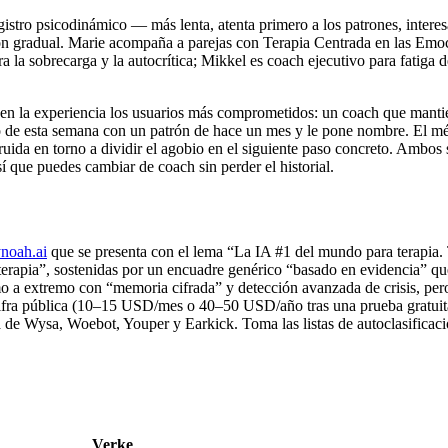
gistro psicodinámico — más lenta, atenta primero a los patrones, interes
ón gradual. Marie acompaña a parejas con Terapia Centrada en las E
 sobrecarga y la autocrítica; Mikkel es coach ejecutivo para fatiga de
n la experiencia los usuarios más comprometidos: un coach que mantien
o de esta semana con un patrón de hace un mes y le pone nombre. El mét
ruida en torno a dividir el agobio en el siguiente paso concreto. Ambos
í que puedes cambiar de coach sin perder el historial.
noah.ai
que se presenta con el lema “La IA #1 del mundo para terapia.
ra terapia”, sostenidas por un encuadre genérico “basado en evidencia
 a extremo con “memoria cifrada” y detección avanzada de crisis, pero 
 cifra pública (10–15 USD/mes o 40–50 USD/año tras una prueba gratuit
a de Wysa, Woebot, Youper y Earkick. Toma las listas de autoclasificac
Verke