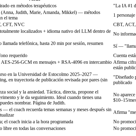
irado en métodos terapéuticos
"La IA #1 d
as (Anna, Judith, Marie, Amanda, Mikkel) — métodos
1 personaje
ún el tema
T, CFT, NVC
CBT, ACT, 
 totalmente localizados + idioma nativo del LLM dentro de
No informad
llamada telefónica, hasta 20 min por sesión, resumen
Sí — "llama
éfono requerido
Cuenta está
o: AES-256-GCM en mensajes + RSA-4096 en intercambio
Afirma cifr
están publi
urso en la Universidad de Estocolmo 2025–2027 —
"Diseñado p
ng, en trayectoria de publicación revisada por pares (sin
publicado
a social y la ansiedad. Táctica, directa, propone el
No aparece 
rimento y le da seguimiento. Ideal cuando tienes una
$10–15/me
e puedes nombrar.
Página de Judith
.
es — el coach recuerda temas semanas y meses después sin
Afirma "mem
tualizar
a; el coach inicia a la hora programada
No promoc
 libre en todas las conversaciones
No promoc