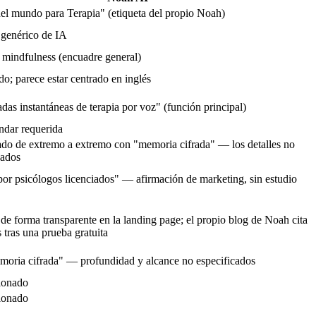
el mundo para Terapia" (etiqueta del propio Noah)
 genérico de IA
mindfulness (encuadre general)
o; parece estar centrado en inglés
das instantáneas de terapia por voz" (función principal)
ndar requerida
ado de extremo a extremo con "memoria cifrada" — los detalles no
cados
or psicólogos licenciados" — afirmación de marketing, sin estudio
de forma transparente en la landing page; el propio blog de Noah cita
s
tras una prueba gratuita
oria cifrada" — profundidad y alcance no especificados
ionado
ionado