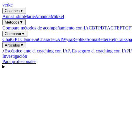
verke
Coaches
▼
Anna
Judith
Marie
Amanda
Mikkel
Métodos
▼
Compara métodos de acompañamiento con IA
CBT
PDT
ACT
EFT
CF
Comparar
▼
ChatGPT
Claude.ai
Character.AI
Wysa
Replika
Sonia
BetterHelp
Talkspa
Artículos
▼
¿Escéptico ante el coaching con IA?
¿Es seguro el coaching con IA?
I
Investigación
Para profesionales