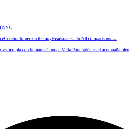
T
NVC
ce
Cerebral
In-person therapy
Headspace
Calm
All comparisons →
A vs. terapia con humanos
Conoce Verke
Para quién es el acompañamien