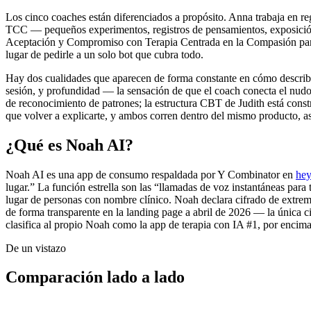
Los cinco coaches están diferenciados a propósito. Anna trabaja en re
TCC — pequeños experimentos, registros de pensamientos, exposici
Aceptación y Compromiso con Terapia Centrada en la Compasión para la
lugar de pedirle a un solo bot que cubra todo.
Hay dos cualidades que aparecen de forma constante en cómo describe
sesión, y profundidad — la sensación de que el coach conecta el nud
de reconocimiento de patrones; la estructura CBT de Judith está const
que volver a explicarte, y ambos corren dentro del mismo producto, as
¿Qué es Noah AI?
Noah AI es una app de consumo respaldada por Y Combinator en
hey
lugar.” La función estrella son las “llamadas de voz instantáneas pa
lugar de personas con nombre clínico. Noah declara cifrado de extremo
de forma transparente en la landing page a abril de 2026 — la única
clasifica al propio Noah como la app de terapia con IA #1, por encim
De un vistazo
Comparación lado a lado