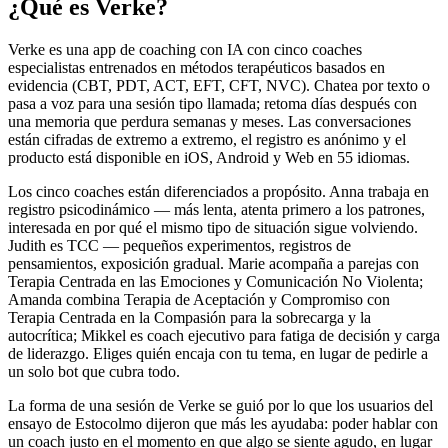
¿Qué es Verke?
Verke es una app de coaching con IA con cinco coaches
especialistas entrenados en métodos terapéuticos basados en
evidencia (CBT, PDT, ACT, EFT, CFT, NVC). Chatea por texto o
pasa a voz para una sesión tipo llamada; retoma días después con
una memoria que perdura semanas y meses. Las conversaciones
están cifradas de extremo a extremo, el registro es anónimo y el
producto está disponible en iOS, Android y Web en 55 idiomas.
Los cinco coaches están diferenciados a propósito. Anna trabaja en
registro psicodinámico — más lenta, atenta primero a los patrones,
interesada en por qué el mismo tipo de situación sigue volviendo.
Judith es TCC — pequeños experimentos, registros de
pensamientos, exposición gradual. Marie acompaña a parejas con
Terapia Centrada en las Emociones y Comunicación No Violenta;
Amanda combina Terapia de Aceptación y Compromiso con
Terapia Centrada en la Compasión para la sobrecarga y la
autocrítica; Mikkel es coach ejecutivo para fatiga de decisión y carga
de liderazgo. Eliges quién encaja con tu tema, en lugar de pedirle a
un solo bot que cubra todo.
La forma de una sesión de Verke se guió por lo que los usuarios del
ensayo de Estocolmo dijeron que más les ayudaba: poder hablar con
un coach justo en el momento en que algo se siente agudo, en lugar