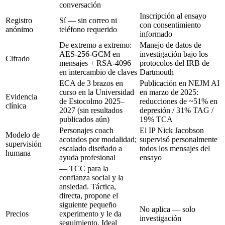
conversación
Inscripción al ensayo
Registro
Sí — sin correo ni
con consentimiento
anónimo
teléfono requerido
informado
De extremo a extremo:
Manejo de datos de
AES-256-GCM en
investigación bajo los
Cifrado
mensajes + RSA-4096
protocolos del IRB de
en intercambio de claves
Dartmouth
ECA de 3 brazos en
Publicación en NEJM AI
curso en la Universidad
en marzo de 2025:
Evidencia
de Estocolmo 2025–
reducciones de ~51% en
clínica
2027 (sin resultados
depresión / 31% TAG /
publicados aún)
19% TCA
Personajes coach
El IP Nick Jacobson
Modelo de
acotados por modalidad;
supervisó personalmente
supervisión
escalado diseñado a
todos los mensajes del
humana
ayuda profesional
ensayo
— TCC para la
confianza social y la
ansiedad. Táctica,
directa, propone el
siguiente pequeño
No aplica — solo
Precios
experimento y le da
investigación
seguimiento. Ideal