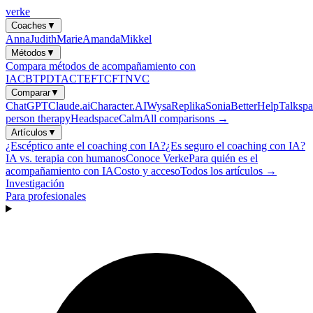
verke
Coaches
▼
Anna
Judith
Marie
Amanda
Mikkel
Métodos
▼
Compara métodos de acompañamiento con
IA
CBT
PDT
ACT
EFT
CFT
NVC
Comparar
▼
ChatGPT
Claude.ai
Character.AI
Wysa
Replika
Sonia
BetterHelp
Talkspa
person therapy
Headspace
Calm
All comparisons →
Artículos
▼
¿Escéptico ante el coaching con IA?
¿Es seguro el coaching con IA?
IA vs. terapia con humanos
Conoce Verke
Para quién es el
acompañamiento con IA
Costo y acceso
Todos los artículos →
Investigación
Para profesionales