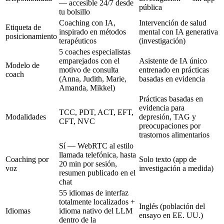
— accesible 24/7 desde
pública
tu bolsillo
Coaching con IA,
Intervención de salud
Etiqueta de
inspirado en métodos
mental con IA generativa
posicionamiento
terapéuticos
(investigación)
5 coaches especialistas
emparejados con el
Asistente de IA único
Modelo de
motivo de consulta
entrenado en prácticas
coach
(Anna, Judith, Marie,
basadas en evidencia
Amanda, Mikkel)
Prácticas basadas en
evidencia para
TCC, PDT, ACT, EFT,
Modalidades
depresión, TAG y
CFT, NVC
preocupaciones por
trastornos alimentarios
Sí — WebRTC al estilo
llamada telefónica, hasta
Coaching por
Solo texto (app de
20 min por sesión,
voz
investigación a medida)
resumen publicado en el
chat
55 idiomas de interfaz
totalmente localizados +
Inglés (población del
Idiomas
idioma nativo del LLM
ensayo en EE. UU.)
dentro de la