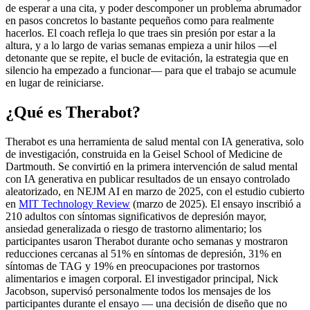
de esperar a una cita, y poder descomponer un problema abrumador
en pasos concretos lo bastante pequeños como para realmente
hacerlos. El coach refleja lo que traes sin presión por estar a la
altura, y a lo largo de varias semanas empieza a unir hilos —el
detonante que se repite, el bucle de evitación, la estrategia que en
silencio ha empezado a funcionar— para que el trabajo se acumule
en lugar de reiniciarse.
¿Qué es Therabot?
Therabot es una herramienta de salud mental con IA generativa, solo
de investigación, construida en la Geisel School of Medicine de
Dartmouth. Se convirtió en la primera intervención de salud mental
con IA generativa en publicar resultados de un ensayo controlado
aleatorizado, en NEJM AI en marzo de 2025, con el estudio cubierto
en
MIT Technology Review
(marzo de 2025). El ensayo inscribió a
210 adultos con síntomas significativos de depresión mayor,
ansiedad generalizada o riesgo de trastorno alimentario; los
participantes usaron Therabot durante ocho semanas y mostraron
reducciones cercanas al 51% en síntomas de depresión, 31% en
síntomas de TAG y 19% en preocupaciones por trastornos
alimentarios e imagen corporal. El investigador principal, Nick
Jacobson, supervisó personalmente todos los mensajes de los
participantes durante el ensayo — una decisión de diseño que no