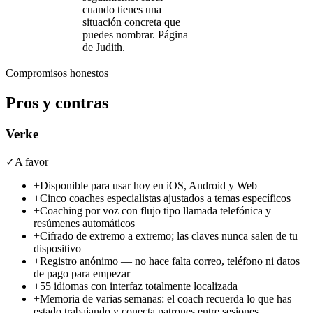
cuando tienes una
situación concreta que
puedes nombrar.
Página
de Judith
.
Compromisos honestos
Pros y contras
Verke
✓
A favor
+
Disponible para usar hoy en iOS, Android y Web
+
Cinco coaches especialistas ajustados a temas específicos
+
Coaching por voz con flujo tipo llamada telefónica y
resúmenes automáticos
+
Cifrado de extremo a extremo; las claves nunca salen de tu
dispositivo
+
Registro anónimo — no hace falta correo, teléfono ni datos
de pago para empezar
+
55 idiomas con interfaz totalmente localizada
+
Memoria de varias semanas: el coach recuerda lo que has
estado trabajando y conecta patrones entre sesiones