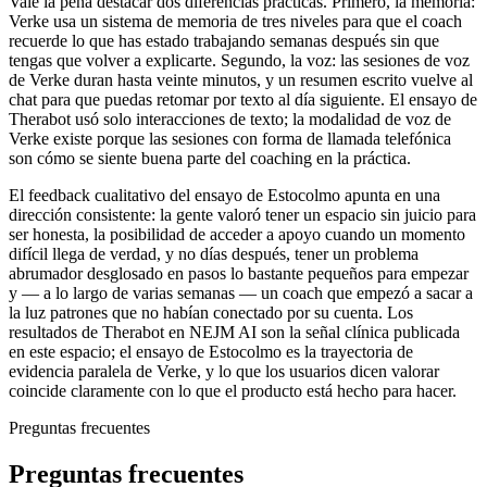
Vale la pena destacar dos diferencias prácticas. Primero, la memoria:
Verke usa un sistema de memoria de tres niveles para que el coach
recuerde lo que has estado trabajando semanas después sin que
tengas que volver a explicarte. Segundo, la voz: las sesiones de voz
de Verke duran hasta veinte minutos, y un resumen escrito vuelve al
chat para que puedas retomar por texto al día siguiente. El ensayo de
Therabot usó solo interacciones de texto; la modalidad de voz de
Verke existe porque las sesiones con forma de llamada telefónica
son cómo se siente buena parte del coaching en la práctica.
El feedback cualitativo del ensayo de Estocolmo apunta en una
dirección consistente: la gente valoró tener un espacio sin juicio para
ser honesta, la posibilidad de acceder a apoyo cuando un momento
difícil llega de verdad, y no días después, tener un problema
abrumador desglosado en pasos lo bastante pequeños para empezar
y — a lo largo de varias semanas — un coach que empezó a sacar a
la luz patrones que no habían conectado por su cuenta. Los
resultados de Therabot en NEJM AI son la señal clínica publicada
en este espacio; el ensayo de Estocolmo es la trayectoria de
evidencia paralela de Verke, y lo que los usuarios dicen valorar
coincide claramente con lo que el producto está hecho para hacer.
Preguntas frecuentes
Preguntas frecuentes