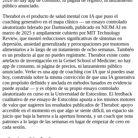
2026 no hay app de consumo, ni página de registro, ni lanzamiento
público anunciado.
Therabot es el producto de salud mental con IA que puso el
coaching generativo en el mapa clínico — un ensayo controlado
aleatorizado liderado por Dartmouth, publicado en NEJM AI en
marzo de 2025 y ampliamente cubierto por MIT Technology
Review, que mostró reducciones significativas de síntomas en
depresión, ansiedad generalizada y preocupaciones por trastornos
alimentarios a lo largo de un tratamiento de ocho semanas. También
es un producto al que no puedes registrarte. Therabot existe como
artefacto de investigación en la Geisel School of Medicine; no hay
app de consumo, ni página de precios, ni lanzamiento público
anunciado. Verke es una app de coaching con IA que sí puedes usar
hoy, construida sobre la misma convicción de que una IA generativa
con propósito definido y anclada en métodos basados en evidencia
puede ayudar — y es objeto de su propio ensayo controlado
aleatorizado en curso en la Universidad de Estocolmo. El feedback
cualitativo de ese ensayo de Estocolmo apunta a los mismos motores
de valor que sugieren los resultados publicados de Therabot: apoyo
accesible en el momento en que algo se siente difícil, un espacio sin
juicio que baja la barrera a la apertura honesta, y un coach que nota
patrones a lo largo de las semanas en lugar de empezar de cero en
cada sesión.