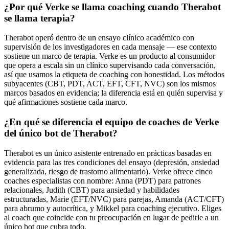
¿Por qué Verke se llama coaching cuando Therabot
se llama terapia?
Therabot operó dentro de un ensayo clínico académico con
supervisión de los investigadores en cada mensaje — ese contexto
sostiene un marco de terapia. Verke es un producto al consumidor
que opera a escala sin un clínico supervisando cada conversación,
así que usamos la etiqueta de coaching con honestidad. Los métodos
subyacentes (CBT, PDT, ACT, EFT, CFT, NVC) son los mismos
marcos basados en evidencia; la diferencia está en quién supervisa y
qué afirmaciones sostiene cada marco.
¿En qué se diferencia el equipo de coaches de Verke
del único bot de Therabot?
Therabot es un único asistente entrenado en prácticas basadas en
evidencia para las tres condiciones del ensayo (depresión, ansiedad
generalizada, riesgo de trastorno alimentario). Verke ofrece cinco
coaches especialistas con nombre: Anna (PDT) para patrones
relacionales, Judith (CBT) para ansiedad y habilidades
estructuradas, Marie (EFT/NVC) para parejas, Amanda (ACT/CFT)
para abrumo y autocrítica, y Mikkel para coaching ejecutivo. Eliges
al coach que coincide con tu preocupación en lugar de pedirle a un
único bot que cubra todo.