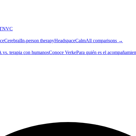
T
NVC
ce
Cerebral
In-person therapy
Headspace
Calm
All comparisons →
A vs. terapia con humanos
Conoce Verke
Para quién es el acompañamien