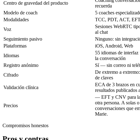
Coaching conversaciona
Centro de gravedad del producto
recuerda
Modelo de coach
5 coaches especializa
Modalidades
TCC, PDT, ACT, EF
Sesiones WebRTC tipo 
Voz
al chat
Seguimiento pasivo
Ninguno: sin integraci
Plataformas
iOS, Android, Web
55 idiomas de interfaz
Idiomas
la conversación
Registro anónimo
Sí — sin correo ni tel
De extremo a extrem
Cifrado
de claves
ECA de 3 brazos en cu
Validación clínica
resultados publicados 
— EFT y CNV para las r
otra persona. A solas o
Precios
conversaciones que emp
Marie
.
Compromisos honestos
Pros y contras