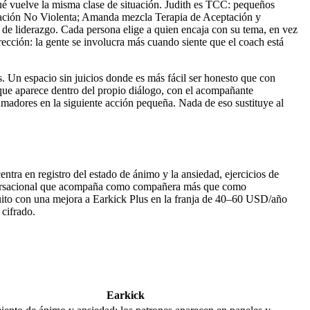
qué vuelve la misma clase de situación. Judith es TCC: pequeños
cación No Violenta; Amanda mezcla Terapia de Aceptación y
 de liderazgo. Cada persona elige a quien encaja con su tema, en vez
ección: la gente se involucra más cuando siente que el coach está
. Un espacio sin juicios donde es más fácil ser honesto que con
s que aparece dentro del propio diálogo, con el acompañante
madores en la siguiente acción pequeña. Nada de eso sustituye al
ntra en registro del estado de ánimo y la ansiedad, ejercicios de
onversacional que acompaña como compañera más que como
uito con una mejora a Earkick Plus en la franja de
40–60 USD/año
cifrado.
Earkick