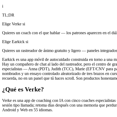
i
TL;DR
Elige Verke si
Quieres un coach con el que hablar — los patrones aparecen en el di
Elige Earkick si
Quieres un rastreador de ánimo gratuito y ligero — paneles integrado
Earkick es una app móvil de autocuidado construida en torno a una m
Hay un compañero de chat al lado del rastreador, pero el centro de gr
especialistas — Anna (PDT), Judith (TCC), Marie (EFT/CNV para pare
nombrados y un ensayo controlado aleatorizado de tres brazos en curs
recuerda, no en un panel que tú haces scroll. Son productos honestament
¿Qué es Verke?
Verke es una app de coaching con IA con cinco coaches especialista
sesión tipo llamada; retoma días después con una memoria que perdura
Android y Web en 55 idiomas.