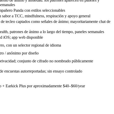
ento de ánimo y ansiedad: los patrones aparecen en paneles y
semanales
pañero Panda con estilos seleccionables
 sabor a TCC, mindfulness, respiración y apoyo general
 de tecleo captados como señales de ánimo; mayoritariamente chat de
ealth, patrones de ánimo a lo largo del tiempo, paneles semanales
ad iOS; app web disponible
ero, con un selector regional de idioma
stro / anónimo por diseño
privacidad; conjunto de cifrado no nombrado públicamente
de encuestas autorreportadas; sin ensayo controlado
to + Earkick Plus por aproximadamente
$40–$60/year