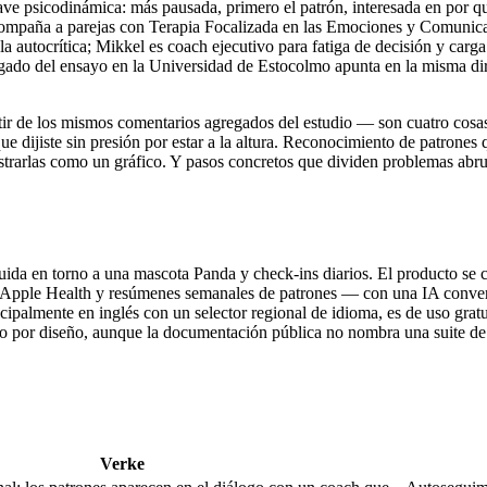
lave psicodinámica: más pausada, primero el patrón, interesada en por 
acompaña a parejas con Terapia Focalizada en las Emociones y Comuni
autocrítica; Mikkel es coach ejecutivo para fatiga de decisión y carga
regado del ensayo en la Universidad de Estocolmo apunta en la misma dir
tir de los mismos comentarios agregados del estudio — son cuatro cosas
 que dijiste sin presión por estar a la altura. Reconocimiento de patrone
trarlas como un gráfico. Y pasos concretos que dividen problemas abru
ida en torno a una mascota Panda y check-ins diarios. El producto se ce
n con Apple Health y resúmenes semanales de patrones — con una IA c
cipalmente en inglés con un selector regional de idioma, es de uso grat
mo por diseño, aunque la documentación pública no nombra una suite de 
Verke