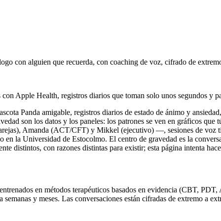
álogo con alguien que recuerda, con coaching de voz, cifrado de extrem
s con Apple Health, registros diarios que toman solo unos segundos y p
ascota Panda amigable, registros diarios de estado de ánimo y ansiedad
avedad son los datos y los paneles: los patrones se ven en gráficos que
jas), Amanda (ACT/CFT) y Mikkel (ejecutivo) —, sesiones de voz tipo
o en la Universidad de Estocolmo. El centro de gravedad es la convers
e distintos, con razones distintas para existir; esta página intenta hacer
s entrenados en métodos terapéuticos basados en evidencia (CBT, PDT
 semanas y meses. Las conversaciones están cifradas de extremo a extre