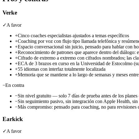
Verke
✓
A favor
+
Cinco coaches especialistas ajustados a temas específicos
+
Coaching por voz con flujo tipo llamada telefónica y resúmen
+
Espacio conversacional sin juicio, pensado para hablar con hon
+
Reconocimiento de patrones que aparece dentro del diálogo: el
+
Cifrado de extremo a extremo con cifrados nombrados; las clav
+
ECA de 3 brazos en curso en la Universidad de Estocolmo (su
+
55 idiomas con interfaz totalmente localizada
+
Memoria que se mantiene a lo largo de semanas y meses entre
−
En contra
−
Sin nivel gratuito — solo 7 días de prueba antes de los planes
−
Sin seguimiento pasivo, sin integración con Apple Health, sin
−
Más compromiso: pensado para coaching, no para revisiones 
Earkick
✓
A favor