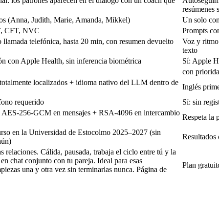
l: los patrones aparecen en el diálogo con un coach que
Autoseguimi
resúmenes 
dos (Anna, Judith, Marie, Amanda, Mikkel)
Un solo com
T, CFT, NVC
Prompts con
llamada telefónica, hasta 20 min, con resumen devuelto
Voz y ritmo
texto
ón con Apple Health, sin inferencia biométrica
Sí: Apple H
con priorid
 totalmente localizados + idioma nativo del LLM dentro de
Inglés prim
éfono requerido
Sí: sin regi
o: AES-256-GCM en mensajes + RSA-4096 en intercambio
Respeta la 
rso en la Universidad de Estocolmo 2025–2027 (sin
Resultados 
aún)
elaciones. Cálida, pausada, trabaja el ciclo entre tú y la
 en chat conjunto con tu pareja. Ideal para esas
Plan gratui
iezas una y otra vez sin terminarlas nunca.
Página de