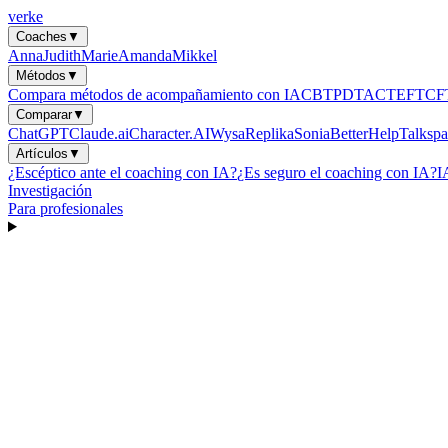
verke
Coaches
▼
Anna
Judith
Marie
Amanda
Mikkel
Métodos
▼
Compara métodos de acompañamiento con IA
CBT
PDT
ACT
EFT
CF
Comparar
▼
ChatGPT
Claude.ai
Character.AI
Wysa
Replika
Sonia
BetterHelp
Talkspa
Artículos
▼
¿Escéptico ante el coaching con IA?
¿Es seguro el coaching con IA?
I
Investigación
Para profesionales