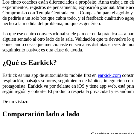
Los cinco coaches están diferenciados a propósito. Anna trabaja en c
experimentos, registros de pensamiento, exposición gradual. Marie 
Compromiso con Terapia Centrada en la Compasión para el agobio y la 
de pedirle a un solo bot que cubra todo, y el feedback cualitativo ag
hecho a la medida del problema, no que es genérico.
Lo que ese centro conversacional suele parecer en la práctica — a par
alguien sentado al otro lado de la sala. Validación que te devuelve lo
conectando cosas que mencionaste en semanas distintas en vez de mos
seguimiento pasivo; es otra clase de ayuda.
¿Qué es Earkick?
Earkick es una app de autocuidado mobile-first en
earkick.com
constru
respiración, paisajes sonoros, seguimiento de hábitos, integració
protagonista. Earkick va por delante en iOS y tiene app web, está prin
según región y cohorte. El producto respeta la privacidad y es anóni
De un vistazo
Comparación lado a lado