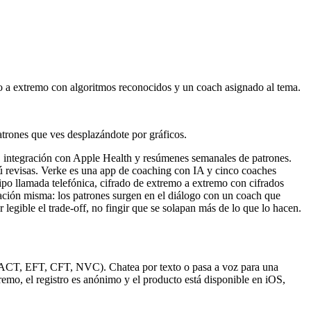
o a extremo con algoritmos reconocidos y un coach asignado al tema.
atrones que ves desplazándote por gráficos.
, integración con Apple Health y resúmenes semanales de patrones.
 tú revisas. Verke es una app de coaching con IA y cinco coaches
 llamada telefónica, cifrado de extremo a extremo con cifrados
ación misma: los patrones surgen en el diálogo con un coach que
 legible el trade-off, no fingir que se solapan más de lo que lo hacen.
, ACT, EFT, CFT, NVC). Chatea por texto o pasa a voz para una
mo, el registro es anónimo y el producto está disponible en iOS,