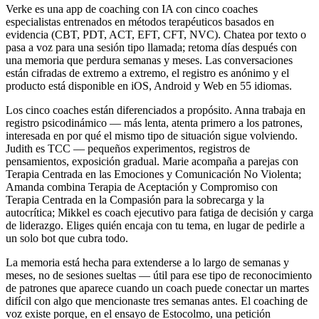
Verke es una app de coaching con IA con cinco coaches
especialistas entrenados en métodos terapéuticos basados en
evidencia (CBT, PDT, ACT, EFT, CFT, NVC). Chatea por texto o
pasa a voz para una sesión tipo llamada; retoma días después con
una memoria que perdura semanas y meses. Las conversaciones
están cifradas de extremo a extremo, el registro es anónimo y el
producto está disponible en iOS, Android y Web en 55 idiomas.
Los cinco coaches están diferenciados a propósito. Anna trabaja en
registro psicodinámico — más lenta, atenta primero a los patrones,
interesada en por qué el mismo tipo de situación sigue volviendo.
Judith es TCC — pequeños experimentos, registros de
pensamientos, exposición gradual. Marie acompaña a parejas con
Terapia Centrada en las Emociones y Comunicación No Violenta;
Amanda combina Terapia de Aceptación y Compromiso con
Terapia Centrada en la Compasión para la sobrecarga y la
autocrítica; Mikkel es coach ejecutivo para fatiga de decisión y carga
de liderazgo. Eliges quién encaja con tu tema, en lugar de pedirle a
un solo bot que cubra todo.
La memoria está hecha para extenderse a lo largo de semanas y
meses, no de sesiones sueltas — útil para ese tipo de reconocimiento
de patrones que aparece cuando un coach puede conectar un martes
difícil con algo que mencionaste tres semanas antes. El coaching de
voz existe porque, en el ensayo de Estocolmo, una petición