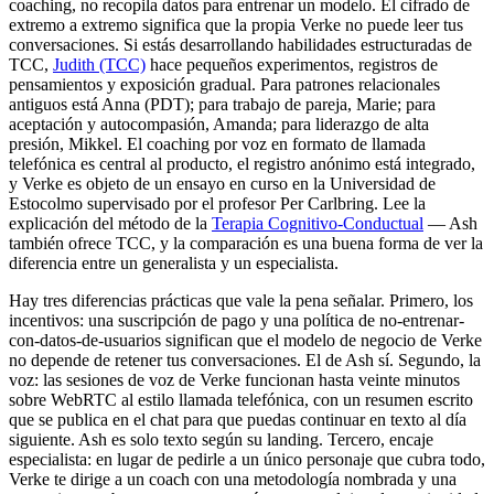
coaching, no recopila datos para entrenar un modelo. El cifrado de
extremo a extremo significa que la propia Verke no puede leer tus
conversaciones. Si estás desarrollando habilidades estructuradas de
TCC,
Judith (TCC)
hace pequeños experimentos, registros de
pensamientos y exposición gradual. Para patrones relacionales
antiguos está Anna (PDT); para trabajo de pareja, Marie; para
aceptación y autocompasión, Amanda; para liderazgo de alta
presión, Mikkel. El coaching por voz en formato de llamada
telefónica es central al producto, el registro anónimo está integrado,
y Verke es objeto de un ensayo en curso en la Universidad de
Estocolmo supervisado por el profesor Per Carlbring. Lee la
explicación del método de la
Terapia Cognitivo-Conductual
— Ash
también ofrece TCC, y la comparación es una buena forma de ver la
diferencia entre un generalista y un especialista.
Hay tres diferencias prácticas que vale la pena señalar. Primero, los
incentivos: una suscripción de pago y una política de no-entrenar-
con-datos-de-usuarios significan que el modelo de negocio de Verke
no depende de retener tus conversaciones. El de Ash sí. Segundo, la
voz: las sesiones de voz de Verke funcionan hasta veinte minutos
sobre WebRTC al estilo llamada telefónica, con un resumen escrito
que se publica en el chat para que puedas continuar en texto al día
siguiente. Ash es solo texto según su landing. Tercero, encaje
especialista: en lugar de pedirle a un único personaje que cubra todo,
Verke te dirige a un coach con una metodología nombrada y una