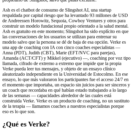
Ash es el chatbot de consumo de Slingshot AI, una startup
respaldada por capital riesgo que ha levantado
93 millones de USD
de Andreessen Horowitz, Sequoia, Cowboy Ventures y otros para
construir un modelo fundacional propio orientado a la salud mental.
Ash es gratuito en este momento; Slingshot ha sido explícito en que
las conversaciones de los usuarios se utilizan para entrenar su
modelo salvo que la persona se dé de baja de esa opción. Verke es
una app de coaching con IA con cinco coaches especialistas —
Anna (PDT), Judith (CBT), Marie (EFT/NVC para parejas),
Amanda (ACT/CFT) y Mikkel (ejecutivo) —, coaching por voz tipo
llamada, cifrado de extremo a extremo que impide que la propia
Verke pueda leer tus mensajes, y objeto de un ensayo clínico
aleatorizado independiente en la Universidad de Estocolmo. En ese
ensayo, lo que más valoraron los participantes fue el acceso 24/7 en
el momento que importaba, un espacio sin juicios para ser sinceros y
un coach que recordaba en qué habían estado trabajando a lo largo
de las semanas — capacidades alrededor de las cuales está
construida Verke. Verke es un producto de coaching, no un sustituto
de la terapia — llamamos coaches a nuestros especialistas porque
eso es lo que son.
¿Qué es Verke?