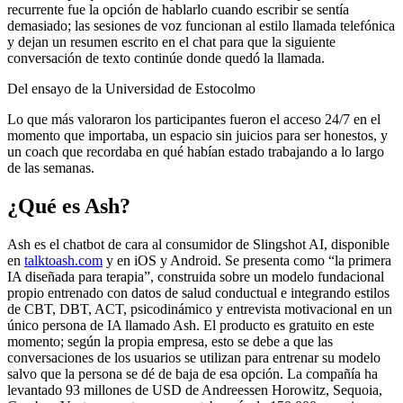
recurrente fue la opción de hablarlo cuando escribir se sentía
demasiado; las sesiones de voz funcionan al estilo llamada telefónica
y dejan un resumen escrito en el chat para que la siguiente
conversación de texto continúe donde quedó la llamada.
Del ensayo de la Universidad de Estocolmo
Lo que más valoraron los participantes fueron el acceso 24/7 en el
momento que importaba, un espacio sin juicios para ser honestos, y
un coach que recordaba en qué habían estado trabajando a lo largo
de las semanas.
¿Qué es Ash?
Ash es el chatbot de cara al consumidor de Slingshot AI, disponible
en
talktoash.com
y en iOS y Android. Se presenta como “la primera
IA diseñada para terapia”, construida sobre un modelo fundacional
propio entrenado con datos de salud conductual e integrando estilos
de CBT, DBT, ACT, psicodinámico y entrevista motivacional en un
único persona de IA llamado Ash. El producto es gratuito en este
momento; según la propia empresa, esto se debe a que las
conversaciones de los usuarios se utilizan para entrenar su modelo
salvo que la persona se dé de baja de esa opción. La compañía ha
levantado
93 millones de USD
de Andreessen Horowitz, Sequoia,