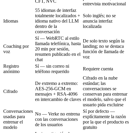
CFT, NVC
entrevista motivacional
55 idiomas de interfaz
totalmente localizados +
Solo inglés; no se
Idiomas
idioma nativo del LLM
anuncia interfaz
dentro de la
localizada
conversación
Sí — WebRTC al estilo
De solo texto según la
llamada telefónica, hasta
Coaching por
landing; no se destaca
20 min por sesión,
voz
función de llamada de
resumen publicado en el
voz
chat
Registro
Sí — sin correo ni
Requiere cuenta
anónimo
teléfono requerido
Cifrado en la nube
De extremo a extremo:
estándar; las
AES-256-GCM en
conversaciones se
Cifrado
mensajes + RSA-4096
conservan para entrenar
en intercambio de claves
el modelo, salvo que el
usuario pida excluirse
Conversaciones
Sí por defecto —
No — Verke no entrena
usadas para
explícitamente la razón
con las conversaciones
entrenar el
por la que el producto es
de los usuarios
modelo
gratuito