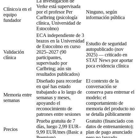
La investigación de
Verke está supervisada
Clínico/a en el
por el profesor Per
Ninguno, según
equipo
Carlbring (psicología
información pública
fundador
clínica, Universidad de
Estocolmo)
ECA independiente de 3
brazos en la Universidad
Estudio de seguridad
de Estocolmo en curso
autopublicado (nov
Validación
2025–2027 (90
2025) — criticado en
clínica
participantes,
STAT News por aportar
supervisado por
poca evidencia clínica
Carlbring; aún sin
resultados publicados)
Diseñado para recordar
El contexto de la
en qué has estado
conversación se
trabajando a lo largo de
conserva para entrenar el
Memoria entre
semanas y meses,
modelo; el
semanas
apoyando el
comportamiento de
reconocimiento de
memoria del producto no
patrones entre sesiones
se detalla públicamente
Prueba gratuita de 7
Gratuito (financiado con
días, luego
2,99 EUR–
datos de entrenamiento);
Precios
9,99 EUR/mes
(Basic a
plan de pago anunciado
Premium)
pero no lanzado