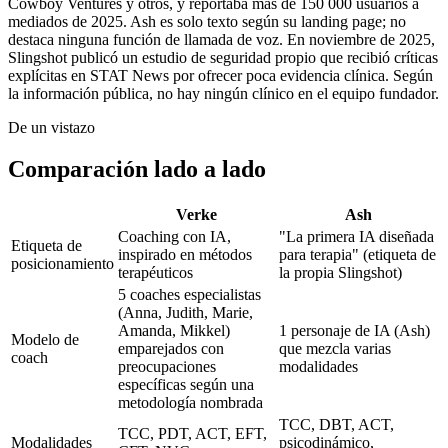
Cowboy Ventures y otros, y reportaba más de 150 000 usuarios a
mediados de 2025. Ash es solo texto según su landing page; no
destaca ninguna función de llamada de voz. En noviembre de 2025,
Slingshot publicó un estudio de seguridad propio que recibió críticas
explícitas en STAT News por ofrecer poca evidencia clínica. Según
la información pública, no hay ningún clínico en el equipo fundador.
De un vistazo
Comparación lado a lado
Verke
Ash
Coaching con IA,
"La primera IA diseñada
Etiqueta de
inspirado en métodos
para terapia" (etiqueta de
posicionamiento
terapéuticos
la propia Slingshot)
5 coaches especialistas
(Anna, Judith, Marie,
Amanda, Mikkel)
1 personaje de IA (Ash)
Modelo de
emparejados con
que mezcla varias
coach
preocupaciones
modalidades
específicas según una
metodología nombrada
TCC, DBT, ACT,
TCC, PDT, ACT, EFT,
Modalidades
psicodinámico,