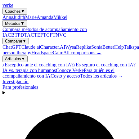
verke
Coaches
▼
Anna
Judith
Marie
Amanda
Mikkel
Métodos
▼
Compara métodos de acompañamiento con
IA
CBT
PDT
ACT
EFT
CFT
NVC
Comparar
▼
ChatGPT
Claude.ai
Character.AI
Wysa
Replika
Sonia
BetterHelp
Talkspa
person therapy
Headspace
Calm
All comparisons →
Artículos
▼
¿Escéptico ante el coaching con IA?
¿Es seguro el coaching con IA?
IA vs. terapia con humanos
Conoce Verke
Para quién es el
acompañamiento con IA
Costo y acceso
Todos los artículos →
Investigación
Para profesionales