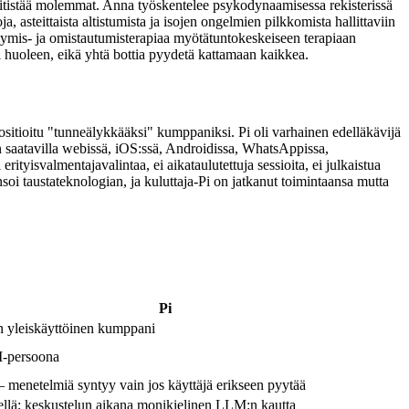
litistää molemmat. Anna työskentelee psykodynaamisessa rekisterissä
asteittaista altistumista ja isojen ongelmien pilkkomista hallittaviin
ymis- ja omistautumisterapiaa myötätuntokeskeiseen terapiaan
i huoleen, eikä yhtä bottia pyydetä kattamaan kaikkea.
positioitu "tunneälykkääksi" kumppaniksi. Pi oli varhainen edelläkävijä
on saatavilla webissä, iOS:ssä, Androidissa, WhatsAppissa,
erityisvalmentajavalintaa, ei aikataulutettuja sessioita, ei julkaistua
nsoi taustateknologian, ja kuluttaja-Pi on jatkanut toimintaansa mutta
Pi
 yleiskäyttöinen kumppani
I-persoona
 menetelmiä syntyy vain jos käyttäjä erikseen pyytää
ellä; keskustelun aikana monikielinen LLM:n kautta