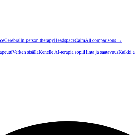
ce
Cerebral
In-person therapy
Headspace
Calm
All comparisons →
apeutti
Verken sisällä
Kenelle AI-terapia sopii
Hinta ja saatavuus
Kaikki a