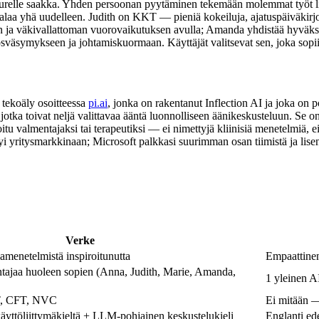
a juurelle saakka. Yhden persoonan pyytäminen tekemään molemmat työt 
laa yhä uudelleen. Judith on KKT — pieniä kokeiluja, ajatuspäiväkirjoja, 
n ja väkivallattoman vuorovaikutuksen avulla; Amanda yhdistää hyväks
ösväsymykseen ja johtamiskuormaan. Käyttäjät valitsevat sen, joka sopi
 tekoäly osoitteessa
pi.ai
, jonka on rakentanut Inflection AI ja joka on 
jotka toivat neljä valittavaa ääntä luonnolliseen äänikeskusteluun. Se 
ioitu valmentajaksi tai terapeutiksi — ei nimettyjä kliinisiä menetelmiä, ei 
rtyi yritysmarkkinaan; Microsoft palkkasi suurimman osan tiimistä ja lise
Verke
amenetelmistä inspiroitunutta
Empaattinen
ntajaa huoleen sopien (Anna, Judith, Marie, Amanda,
1 yleinen A
, CFT, NVC
Ei mitään —
 käyttöliittymäkieltä + LLM-pohjainen keskustelukieli
Englanti ed