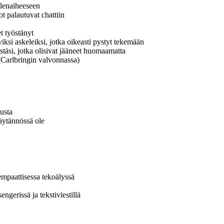
uolenaiheeseen
t palautuvat chattiin
t työstänyt
iksi askeleiksi, jotka oikeasti pystyt tekemään
estäsi, jotka olisivat jääneet huomaamatta
Carlbringin valvonnassa)
usta
käytännössä ole
mpaattisessa tekoälyssä
gerissä ja tekstiviestillä