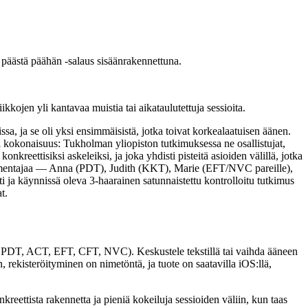
 päästä päähän -salaus sisäänrakennettuna.
ojen yli kantavaa muistia tai aikataulutettuja sessioita.
issa, ja se oli yksi ensimmäisistä, jotka toivat korkealaatuisen äänen.
 kokonaisuus: Tukholman yliopiston tutkimuksessa ne osallistujat,
reettisiksi askeleiksi, ja joka yhdisti pisteitä asioiden välillä, jotka
yisvalmentajaa — Anna (PDT), Judith (KKT), Marie (EFT/NVC pareille),
 käynnissä oleva 3-haarainen satunnaistettu kontrolloitu tutkimus
t.
T, PDT, ACT, EFT, CFT, NVC). Keskustele tekstillä tai vaihda ääneen
, rekisteröityminen on nimetöntä, ja tuote on saatavilla iOS:llä,
kreettista rakennetta ja pieniä kokeiluja sessioiden väliin, kun taas