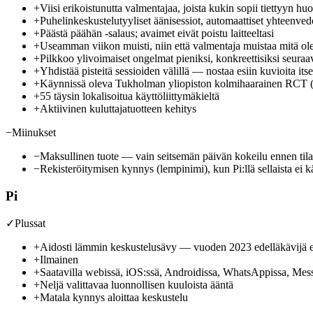
+
Viisi erikoistunutta valmentajaa, joista kukin sopii tiettyyn h
+
Puhelinkeskustelutyyliset äänisessiot, automaattiset yhteenvedo
+
Päästä päähän -salaus; avaimet eivät poistu laitteeltasi
+
Useamman viikon muisti, niin että valmentaja muistaa mitä ole
+
Pilkkoo ylivoimaiset ongelmat pieniksi, konkreettisiksi seuraav
+
Yhdistää pisteitä sessioiden välillä — nostaa esiin kuvioita its
+
Käynnissä oleva Tukholman yliopiston kolmihaarainen RCT (
+
55 täysin lokalisoitua käyttöliittymäkieltä
+
Aktiivinen kuluttajatuotteen kehitys
−
Miinukset
−
Maksullinen tuote — vain seitsemän päivän kokeilu ennen tila
−
Rekisteröitymisen kynnys (lempinimi), kun Pi:llä sellaista ei 
Pi
✓
Plussat
+
Aidosti lämmin keskustelusävy — vuoden 2023 edelläkävijä e
+
Ilmainen
+
Saatavilla webissä, iOS:ssä, Androidissa, WhatsAppissa, Messen
+
Neljä valittavaa luonnollisen kuuloista ääntä
+
Matala kynnys aloittaa keskustelu