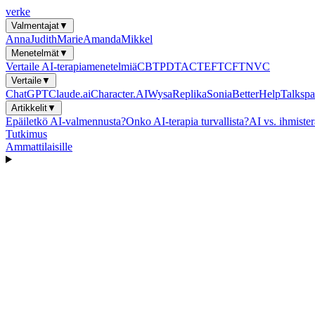
verke
Valmentajat
▼
Anna
Judith
Marie
Amanda
Mikkel
Menetelmät
▼
Vertaile AI-terapiamenetelmiä
CBT
PDT
ACT
EFT
CFT
NVC
Vertaile
▼
ChatGPT
Claude.ai
Character.AI
Wysa
Replika
Sonia
BetterHelp
Talkspa
Artikkelit
▼
Epäiletkö AI-valmennusta?
Onko AI-terapia turvallista?
AI vs. ihmister
Tutkimus
Ammattilaisille