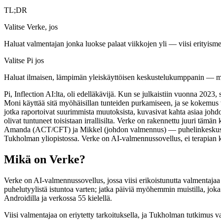
TL;DR
Valitse Verke, jos
Haluat valmentajan jonka luokse palaat viikkojen yli — viisi erityism
Valitse Pi jos
Haluat ilmaisen, lämpimän yleiskäyttöisen keskustelukumppanin — myöhä
Pi, Inflection AI:lta, oli edelläkävijä. Kun se julkaistiin vuonna 2023,
Moni käyttää sitä myöhäisillan tunteiden purkamiseen, ja se kokemus 
jotka raportoivat suurimmista muutoksista, kuvasivat kahta asiaa johdon
olivat tuntuneet toisistaan irrallisilta. Verke on rakennettu juuri t
Amanda (ACT/CFT) ja Mikkel (johdon valmennus) — puhelinkeskustelut
Tukholman yliopistossa. Verke on AI-valmennussovellus, ei terapian 
Mikä on Verke?
Verke on AI-valmennussovellus, jossa viisi erikoistunutta valmentaj
puhelutyylistä istuntoa varten; jatka päiviä myöhemmin muistilla, joka 
Androidilla ja verkossa 55 kielellä.
Viisi valmentajaa on eriytetty tarkoituksella, ja Tukholman tutkimus va