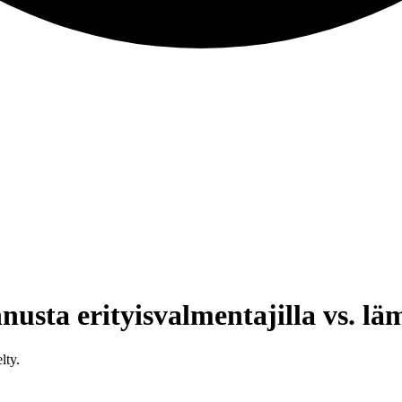
nnusta erityisvalmentajilla vs. 
lty.