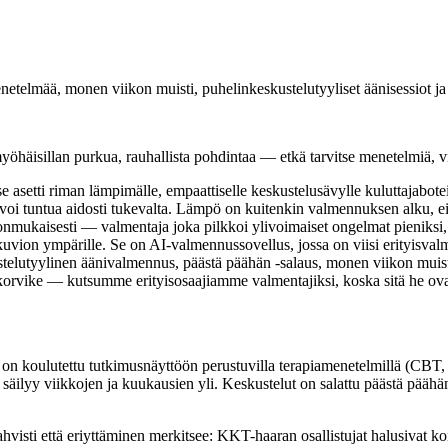
enetelmää, monen viikon muisti, puhelinkeskustelutyyliset äänisessiot ja
isillan purkua, rauhallista pohdintaa — etkä tarvitse menetelmiä, viikk
 se asetti riman lämpimälle, empaattiselle keskustelusävylle kuluttajabote
voi tuntua aidosti tukevalta. Lämpö on kuitenkin valmennuksen alku, ei
mukaisesti — valmentaja joka pilkkoi ylivoimaiset ongelmat pieniksi, konk
ämän kuvion ympärille. Se on AI-valmennussovellus, jossa on viisi erit
yylinen äänivalmennus, päästä päähän -salaus, monen viikon muisti ja
korvike — kutsumme erityisosaajiamme valmentajiksi, koska sitä he ova
aa on koulutettu tutkimusnäyttöön perustuvilla terapiamenetelmillä (CB
säilyy viikkojen ja kuukausien yli. Keskustelut on salattu päästä päähän
hvisti että eriyttäminen merkitsee: KKT-haaran osallistujat halusivat kon