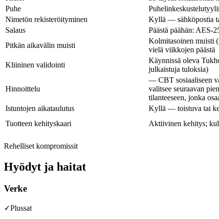
Puhe
Puhelinkeskustelutyyl
Nimetön rekisteröityminen
Kyllä — sähköpostia tai
Salaus
Päästä päähän: AES-2
Kolmitasoinen muisti (L
Pitkän aikavälin muisti
vielä viikkojen päästä
Käynnissä oleva Tukho
Kliininen validointi
julkaistuja tuloksia)
— CBT sosiaaliseen va
Hinnoittelu
valitsee seuraavan pie
tilanteeseen, jonka osa
Istuntojen aikataulutus
Kyllä — toistuva tai ke
Tuotteen kehityskaari
Aktiivinen kehitys; ku
Rehelliset kompromissit
Hyödyt ja haitat
Verke
✓
Plussat