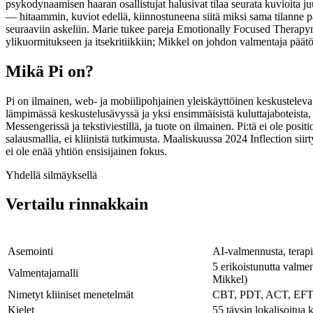
psykodynaamisen haaran osallistujat halusivat tilaa seurata kuvioit
— hitaammin, kuviot edellä, kiinnostuneena siitä miksi sama tilanne pa
seuraaviin askeliin. Marie tukee pareja Emotionally Focused Therapy
ylikuormitukseen ja itsekritiikkiin; Mikkel on johdon valmentaja päät
Mikä Pi on?
Pi on ilmainen, web- ja mobiilipohjainen yleiskäyttöinen keskusteleva
lämpimässä keskustelusävyssä ja yksi ensimmäisistä kuluttajaboteista, 
Messengerissä ja tekstiviestillä, ja tuote on ilmainen. Pi:tä ei ole posit
salausmallia, ei kliinistä tutkimusta. Maaliskuussa 2024 Inflection sii
ei ole enää yhtiön ensisijainen fokus.
Yhdellä silmäyksellä
Vertailu rinnakkain
Asemointi
AI-valmennusta, terapi
5 erikoistunutta valme
Valmentajamalli
Mikkel)
Nimetyt kliiniset menetelmät
CBT, PDT, ACT, EFT
Kielet
55 täysin lokalisoitua