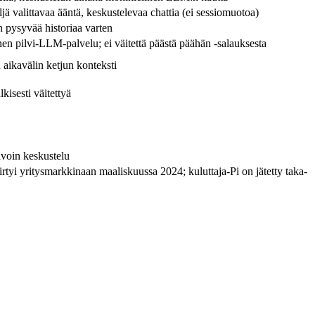
ä valittavaa ääntä, keskustelevaa chattia (ei sessiomuotoa)
an pysyvää historiaa varten
n pilvi-LLM-palvelu; ei väitettä päästä päähän -salauksesta
 aikavälin ketjun konteksti
lkisesti väitettyä
voin keskustelu
iirtyi yritysmarkkinaan maaliskuussa 2024; kuluttaja-Pi on jätetty taka-