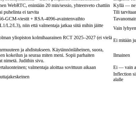
inen WebRTC, enintään 20 min/sessio, yhteenveto chattiin
Kyllä — nelj
 puhelinta ei tarvita
Tili tarvita
56-GCM-viestit + RSA-4096-avaintenvaihto
Tavanomaine
1/L2/L3), niin että valmentaja jatkaa siitä mihin jäitte
Vain lyhyen
lman yliopiston kolmihaarainen RCT 2025–2027 (ei vielä
Ei mitään ju
rmuuteen ja ahdistukseen. Käytännönläheinen, suora,
nen kokeilun ja seuraa miten meni. Sopii parhaiten
Ilmainen
at nimetä.
Judithin sivu
.
rtaluonteinen; valmentaja aloittaa sovittuun aikaan
Ei — vain a
Inflection s
luttajakeskeinen
alalle