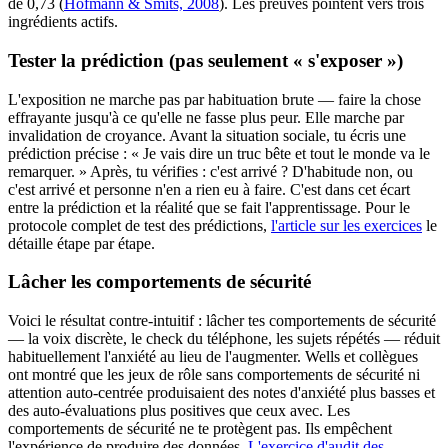
de 0,73 (
Hofmann & Smits, 2008
). Les preuves pointent vers trois
ingrédients actifs.
Tester la prédiction (pas seulement « s'exposer »)
L'exposition ne marche pas par habituation brute — faire la chose
effrayante jusqu'à ce qu'elle ne fasse plus peur. Elle marche par
invalidation de croyance. Avant la situation sociale, tu écris une
prédiction précise : « Je vais dire un truc bête et tout le monde va le
remarquer. » Après, tu vérifies : c'est arrivé ? D'habitude non, ou
c'est arrivé et personne n'en a rien eu à faire. C'est dans cet écart
entre la prédiction et la réalité que se fait l'apprentissage. Pour le
protocole complet de test des prédictions,
l'article sur les exercices
le
détaille étape par étape.
Lâcher les comportements de sécurité
Voici le résultat contre-intuitif : lâcher tes comportements de sécurité
— la voix discrète, le check du téléphone, les sujets répétés — réduit
habituellement l'anxiété au lieu de l'augmenter. Wells et collègues
ont montré que les jeux de rôle sans comportements de sécurité ni
attention auto-centrée produisaient des notes d'anxiété plus basses et
des auto-évaluations plus positives que ceux avec. Les
comportements de sécurité ne te protègent pas. Ils empêchent
l'expérience de produire des données.
L'exercice d'audit des