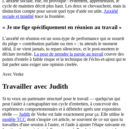
L'anxiété sociale, elle, en provoque : évitement, appréhension, le
cycle de maintien décrit plus haut. Les deux se chevauchent, mais la
distinction compte pour savoir quel type d'aide est utile.
Anxiété
sociale et timidité
trace la frontière.
« Je me fige spécifiquement en réunion au travail »
L'anxiété en réunion est un sous-type de performance qui se nourrit
du piège « contribution parfaite ou rien » : tu attends le moment
idéal, il ne vient jamais, tu repars silencieux, et le post-mortem te
déclare invisible.
La peur de prendre la parole au travail
couvre des
points d'entrée à faible risque et la technique de l'écho-et-ajout qui te
fait parler sans exiger une opinion ciselée.
Avec Verke
Travailler avec Judith
Si tu veux un partenaire structuré pour le travail — quelqu'un qui
peut t'aider à cartographier ton cycle d'entretien, à concevoir des
expériences comportementales et à débriefer après une exposition
réelle —
Judith
de Verke est faite exactement pour ça. Elle utilise le
modèle TCC
dont s'inspire cet article, se souvient de ce sur quoi tu
travailles d'une session à l'autre, et t'aide à ajuster l'étape suivante en