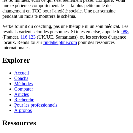
les 30 minutes, écris ce qui s'est réellement passé. Compare. Voilà
une expérience comportementale — la plus petite unité de
changement en TCC pour l'anxiété sociale. Une par semaine
pendant un mois te montrera le schéma.
Verke fournit du coaching, pas une thérapie ni un soin médical. Les
résultats varient selon les personnes. Si tu es en crise, appelle le
988
(France),
116 123
(UK/UE, Samaritans),
ou les services d'urgence
locaux. Rends-toi sur
findahelpline.com
pour des ressources
internationales.
Explorer
Accueil
Coachs
Méthodes
Comparer
Articles
Recherche
Pour les professionnels
À propos
Ressources