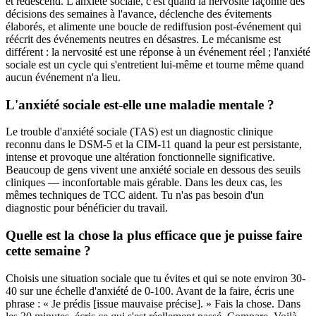
et redescend. L'anxiété sociale, c'est quand la nervosité façonne des
décisions des semaines à l'avance, déclenche des évitements
élaborés, et alimente une boucle de rediffusion post-événement qui
réécrit des événements neutres en désastres. Le mécanisme est
différent : la nervosité est une réponse à un événement réel ; l'anxiété
sociale est un cycle qui s'entretient lui-même et tourne même quand
aucun événement n'a lieu.
L'anxiété sociale est-elle une maladie mentale ?
Le trouble d'anxiété sociale (TAS) est un diagnostic clinique
reconnu dans le DSM-5 et la CIM-11 quand la peur est persistante,
intense et provoque une altération fonctionnelle significative.
Beaucoup de gens vivent une anxiété sociale en dessous des seuils
cliniques — inconfortable mais gérable. Dans les deux cas, les
mêmes techniques de TCC aident. Tu n'as pas besoin d'un
diagnostic pour bénéficier du travail.
Quelle est la chose la plus efficace que je puisse faire
cette semaine ?
Choisis une situation sociale que tu évites et qui se note environ 30-
40 sur une échelle d'anxiété de 0-100. Avant de la faire, écris une
phrase : « Je prédis [issue mauvaise précise]. » Fais la chose. Dans