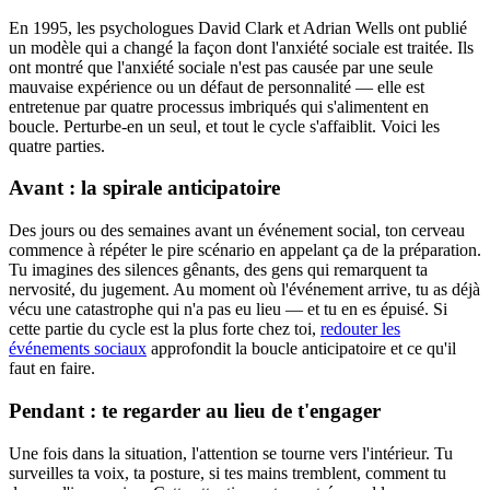
En 1995, les psychologues David Clark et Adrian Wells ont publié
un modèle qui a changé la façon dont l'anxiété sociale est traitée. Ils
ont montré que l'anxiété sociale n'est pas causée par une seule
mauvaise expérience ou un défaut de personnalité — elle est
entretenue par quatre processus imbriqués qui s'alimentent en
boucle. Perturbe-en un seul, et tout le cycle s'affaiblit. Voici les
quatre parties.
Avant : la spirale anticipatoire
Des jours ou des semaines avant un événement social, ton cerveau
commence à répéter le pire scénario en appelant ça de la préparation.
Tu imagines des silences gênants, des gens qui remarquent ta
nervosité, du jugement. Au moment où l'événement arrive, tu as déjà
vécu une catastrophe qui n'a pas eu lieu — et tu en es épuisé. Si
cette partie du cycle est la plus forte chez toi,
redouter les
événements sociaux
approfondit la boucle anticipatoire et ce qu'il
faut en faire.
Pendant : te regarder au lieu de t'engager
Une fois dans la situation, l'attention se tourne vers l'intérieur. Tu
surveilles ta voix, ta posture, si tes mains tremblent, comment tu