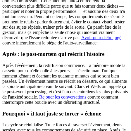
donnes l'impression. Cette attention auto-centrée rend la
conversation plus difficile parce que tu fais tourner deux tâches —
participer et noter ta propre performance — et aucune des deux n'a
tout ton cerveau. Pendant ce temps, les comportements de sécurité
prennent le relais : parler doucement, éviter le contact visuel, rester
sur des sujets répétés, traîner près de la sortie. Ça paraît être de la
gestion, mais ça empêche la seule chose qui aiderait vraiment —
découvrir que l'issue redoutée n'arrive pas.
Avoir peur d'être jugé
couvre intégralement le piège de l'auto-surveillance.
Après : le post-mortem qui réécrit l'histoire
Après l'événement, la rediffusion commence. Ta mémoire monte la
cassette pour qu'elle colle à tes peurs — sélectionnant l'unique
moment gênant et écartant les quarante minutes qui se sont bien
passées. Un événement neutre se réécrit en désastre, ce qui alimente
la spirale anticipatoire avant le suivant. Clark et Wells ont appelé ça
le post-event processing, et c'est l'un des entretiens les plus puissants
de l'anxiété sociale.
Rejouer les conversations
couvre comment
interrompre cette boucle avec un débriefing structuré.
Pourquoi « il faut juste se forcer » échoue
Le cycle se réinitialise. Tu te forces à traverser l'événement, dents
serrées, avec tous les comportements de sécurité en place. Après, le