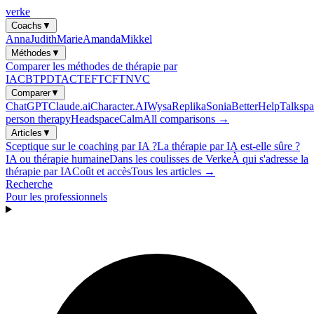
verke
Coachs
▼
Anna
Judith
Marie
Amanda
Mikkel
Méthodes
▼
Comparer les méthodes de thérapie par
IA
CBT
PDT
ACT
EFT
CFT
NVC
Comparer
▼
ChatGPT
Claude.ai
Character.AI
Wysa
Replika
Sonia
BetterHelp
Talkspa
person therapy
Headspace
Calm
All comparisons →
Articles
▼
Sceptique sur le coaching par IA ?
La thérapie par IA est-elle sûre ?
IA ou thérapie humaine
Dans les coulisses de Verke
À qui s'adresse la
thérapie par IA
Coût et accès
Tous les articles →
Recherche
Pour les professionnels