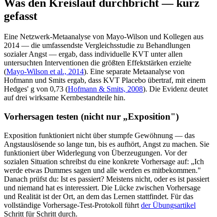
Was den Kreislauf durchbricht — kurz
gefasst
Eine Netzwerk-Metaanalyse von Mayo-Wilson und Kollegen aus
2014 — die umfassendste Vergleichsstudie zu Behandlungen
sozialer Angst — ergab, dass individuelle KVT unter allen
untersuchten Interventionen die größten Effektstärken erzielte
(
Mayo-Wilson et al., 2014
). Eine separate Metaanalyse von
Hofmann und Smits ergab, dass KVT Placebo übertraf, mit einem
Hedges' g von 0,73 (
Hofmann & Smits, 2008
). Die Evidenz deutet
auf drei wirksame Kernbestandteile hin.
Vorhersagen testen (nicht nur „Exposition")
Exposition funktioniert nicht über stumpfe Gewöhnung — das
Angstauslösende so lange tun, bis es aufhört, Angst zu machen. Sie
funktioniert über Widerlegung von Überzeugungen. Vor der
sozialen Situation schreibst du eine konkrete Vorhersage auf: „Ich
werde etwas Dummes sagen und alle werden es mitbekommen."
Danach prüfst du: Ist es passiert? Meistens nicht, oder es ist passiert
und niemand hat es interessiert. Die Lücke zwischen Vorhersage
und Realität ist der Ort, an dem das Lernen stattfindet. Für das
vollständige Vorhersage-Test-Protokoll führt
der Übungsartikel
Schritt für Schritt durch.