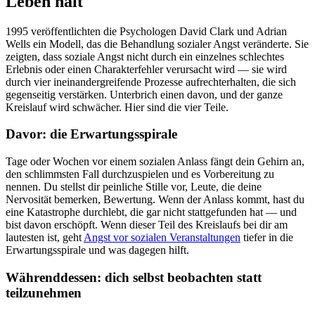
Leben hält
1995 veröffentlichten die Psychologen David Clark und Adrian
Wells ein Modell, das die Behandlung sozialer Angst veränderte. Sie
zeigten, dass soziale Angst nicht durch ein einzelnes schlechtes
Erlebnis oder einen Charakterfehler verursacht wird — sie wird
durch vier ineinandergreifende Prozesse aufrechterhalten, die sich
gegenseitig verstärken. Unterbrich einen davon, und der ganze
Kreislauf wird schwächer. Hier sind die vier Teile.
Davor: die Erwartungsspirale
Tage oder Wochen vor einem sozialen Anlass fängt dein Gehirn an,
den schlimmsten Fall durchzuspielen und es Vorbereitung zu
nennen. Du stellst dir peinliche Stille vor, Leute, die deine
Nervosität bemerken, Bewertung. Wenn der Anlass kommt, hast du
eine Katastrophe durchlebt, die gar nicht stattgefunden hat — und
bist davon erschöpft. Wenn dieser Teil des Kreislaufs bei dir am
lautesten ist, geht
Angst vor sozialen Veranstaltungen
tiefer in die
Erwartungsspirale und was dagegen hilft.
Währenddessen: dich selbst beobachten statt
teilzunehmen