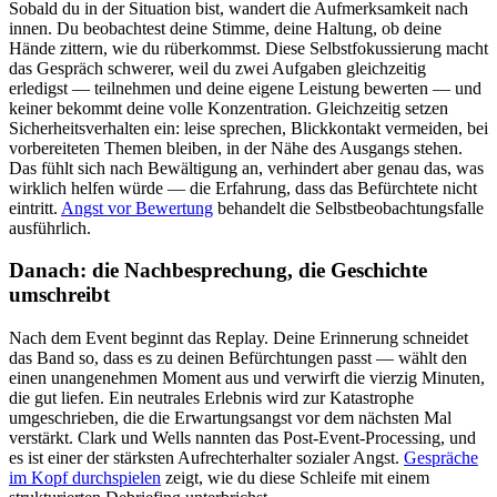
Sobald du in der Situation bist, wandert die Aufmerksamkeit nach
innen. Du beobachtest deine Stimme, deine Haltung, ob deine
Hände zittern, wie du rüberkommst. Diese Selbstfokussierung macht
das Gespräch schwerer, weil du zwei Aufgaben gleichzeitig
erledigst — teilnehmen und deine eigene Leistung bewerten — und
keiner bekommt deine volle Konzentration. Gleichzeitig setzen
Sicherheitsverhalten ein: leise sprechen, Blickkontakt vermeiden, bei
vorbereiteten Themen bleiben, in der Nähe des Ausgangs stehen.
Das fühlt sich nach Bewältigung an, verhindert aber genau das, was
wirklich helfen würde — die Erfahrung, dass das Befürchtete nicht
eintritt.
Angst vor Bewertung
behandelt die Selbstbeobachtungsfalle
ausführlich.
Danach: die Nachbesprechung, die Geschichte
umschreibt
Nach dem Event beginnt das Replay. Deine Erinnerung schneidet
das Band so, dass es zu deinen Befürchtungen passt — wählt den
einen unangenehmen Moment aus und verwirft die vierzig Minuten,
die gut liefen. Ein neutrales Erlebnis wird zur Katastrophe
umgeschrieben, die die Erwartungsangst vor dem nächsten Mal
verstärkt. Clark und Wells nannten das Post-Event-Processing, und
es ist einer der stärksten Aufrechterhalter sozialer Angst.
Gespräche
im Kopf durchspielen
zeigt, wie du diese Schleife mit einem