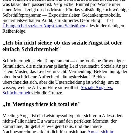
was tatsächlich passiert ist. Vergleiche. Einmal pro Woche über
einen Monat zeigt dir das Muster. Für das vollständige achtwöchige
Selbsthilfeprogramm — Expositionsleiter, Gedankenprotokolle,
Sicherheitsverhalten-Audit, strukturiertes Debriefing — hat
Übungen bei sozialer Angst zum Selbstüben
alles in der richtigen
Reihenfolge.
„Ich bin nicht sicher, ob das soziale Angst ist oder
einfach Schüchternheit"
Schüchternheit ist ein Temperament — eine Vorliebe für weniger
Stimulation, die nicht zwangsläufig Leid verursacht. Soziale Angst
ist ein Muster, das Leid verursacht: Vermeidung, Beklemmung, der
oben beschriebene Aufrechterhaltungskreislauf. Beides
überschneidet sich, aber die Unterscheidung ist wichtig, um zu
wissen, welche Art von Hilfe sinnvoll ist.
Soziale Angst vs.
Schüchternheit
zieht die Grenze.
„In Meetings friere ich total ein"
Meeting-Angst ist ein Leistungssubtyp, der sich vom Alles-oder-
nichts-Falle nährt: Du wartest auf den perfekten Moment, der
kommt nie, du gehst schweigend raus, und die innere
Nachbesprechung erklärt dich für unsichtbar.
Angst, sich im