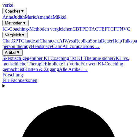
verke
Coaches
▼
Anna
Judith
Marie
Amanda
Mikkel
Methoden
▼
KI-Coaching-Methoden vergleichen
CBT
PDT
ACT
EFT
CFT
NVC
Vergleich
▼
ChatGPT
Claude.ai
Character.AI
Wysa
Replika
Sonia
BetterHelp
Talkspa
person therapy
Headspace
Calm
All comparisons →
Artikel
▼
Skeptisch gegenüber KI-Coaching?
Ist KI-Therapie sicher?
KI- vs.
menschliche Therapie
Einblicke in Verke
Für wen KI-Coaching
gemacht ist
Kosten & Zugang
Alle Artikel →
Forschung
Für Fachpersonen