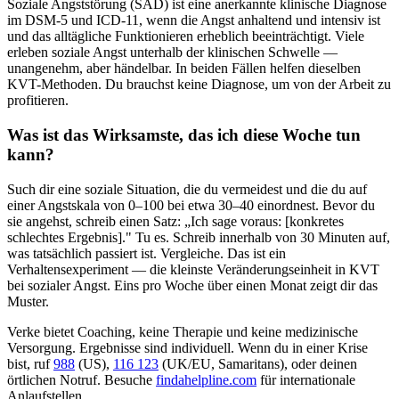
Soziale Angststörung (SAD) ist eine anerkannte klinische Diagnose
im DSM-5 und ICD-11, wenn die Angst anhaltend und intensiv ist
und das alltägliche Funktionieren erheblich beeinträchtigt. Viele
erleben soziale Angst unterhalb der klinischen Schwelle —
unangenehm, aber händelbar. In beiden Fällen helfen dieselben
KVT-Methoden. Du brauchst keine Diagnose, um von der Arbeit zu
profitieren.
Was ist das Wirksamste, das ich diese Woche tun
kann?
Such dir eine soziale Situation, die du vermeidest und die du auf
einer Angstskala von 0–100 bei etwa 30–40 einordnest. Bevor du
sie angehst, schreib einen Satz: „Ich sage voraus: [konkretes
schlechtes Ergebnis]." Tu es. Schreib innerhalb von 30 Minuten auf,
was tatsächlich passiert ist. Vergleiche. Das ist ein
Verhaltensexperiment — die kleinste Veränderungseinheit in KVT
bei sozialer Angst. Eins pro Woche über einen Monat zeigt dir das
Muster.
Verke bietet Coaching, keine Therapie und keine medizinische
Versorgung. Ergebnisse sind individuell. Wenn du in einer Krise
bist, ruf
988
(US),
116 123
(UK/EU, Samaritans),
oder deinen
örtlichen Notruf. Besuche
findahelpline.com
für internationale
Anlaufstellen.