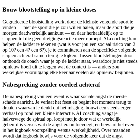
Bouw blootstelling op in kleine doses
Gegradeerde blootstelling werkt door de kleinste volgende sport te
vinden — niet de sport die je zou willen halen, maar de sport die je
morgen daadwerkelijk aankunt — en daar herhaaldelijk op te
stappen tot die geen dreigingsreactie meer oproept. AI-coaching kan
helpen de ladder te tekenen (wat is voor jou een sociaal risico van 2
op 10? een 4? een 6?), je te committeren aan de specifieke volgende
stap en achteraf samen terug te kijken. Tussen blootstellingen door
onthoudt de coach waar je op de ladder staat, waardoor je niet steeds
opnieuw hoeft uit te leggen wat de context is — anders zou
wekelijkse vooruitgang elke keer aanvoelen als opnieuw beginnen.
Nabespreking zonder oordeel achteraf
De nabespreking van een event is waar sociale angst de meeste
schade aanricht. Je verlaat het feest en begint het moment terug te
draaien waarvan je denkt dat het misging, bouwt een steeds erger
verhaal op rond een kleine interactie. AI-coaching vangt je
halverwege de spiraal op, loopt met je door wat er werkelijk
gebeurd is versus wat de angst eraan toevoegt, en bewaart het event
in het logboek voorspelling-versus-werkelijkheid. Over maanden
wordt dat logboek bewijs voor de volgende keer dat de angst