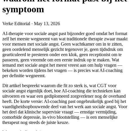
symptoom
Verke Editorial
·
May 13, 2026
AI-therapie voor sociale angst past bijzonder goed omdat het format
zelf het meeste wegneemt van wat traditionele therapie zwaar maakt
voor mensen met sociale angst. Geen wachtkamer om in te zitten,
geen oordelend menselijk gezicht tegenover je, geen tijdsdruk om
gearticuleerd te presteren onder een klok, geen receptionist om te
passeren, geen vreemde om een eerste indruk op te maken. Wat
iemand met sociale angst het meest vreest aan om hulp vragen —
bekeken worden tijdens het vragen — is precies wat AI-coaching
per definitie wegneemt.
Dit artikel bespreekt waarom die fit zo sterk is, wat CGT voor
sociale angst eigenlijk doet, hoe AI-coaching die technieken kan
uitvoeren en waar een gediplomeerd zorgverlener nog de overhand
heeft. De korte versie: AI-coaching past ongebruikelijk goed bij het
vaardigheidsopbouwende deel van het werk aan sociale angst. Voor
het deel dat klinische supervisie vraagt — ernstige vermijding,
comorbide depressie, in-vivo blootstelling — is een menselijke
therapeut nog steeds de juiste keuze.