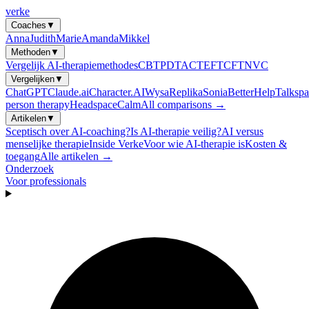
verke
Coaches
▼
Anna
Judith
Marie
Amanda
Mikkel
Methoden
▼
Vergelijk AI-therapiemethodes
CBT
PDT
ACT
EFT
CFT
NVC
Vergelijken
▼
ChatGPT
Claude.ai
Character.AI
Wysa
Replika
Sonia
BetterHelp
Talkspa
person therapy
Headspace
Calm
All comparisons →
Artikelen
▼
Sceptisch over AI-coaching?
Is AI-therapie veilig?
AI versus
menselijke therapie
Inside Verke
Voor wie AI-therapie is
Kosten &
toegang
Alle artikelen →
Onderzoek
Voor professionals