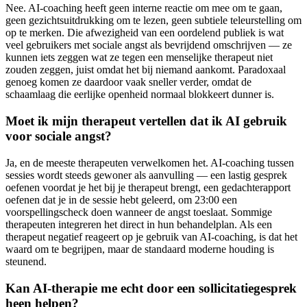
Nee. AI-coaching heeft geen interne reactie om mee om te gaan,
geen gezichtsuitdrukking om te lezen, geen subtiele teleurstelling om
op te merken. Die afwezigheid van een oordelend publiek is wat
veel gebruikers met sociale angst als bevrijdend omschrijven — ze
kunnen iets zeggen wat ze tegen een menselijke therapeut niet
zouden zeggen, juist omdat het bij niemand aankomt. Paradoxaal
genoeg komen ze daardoor vaak sneller verder, omdat de
schaamlaag die eerlijke openheid normaal blokkeert dunner is.
Moet ik mijn therapeut vertellen dat ik AI gebruik
voor sociale angst?
Ja, en de meeste therapeuten verwelkomen het. AI-coaching tussen
sessies wordt steeds gewoner als aanvulling — een lastig gesprek
oefenen voordat je het bij je therapeut brengt, een gedachterapport
oefenen dat je in de sessie hebt geleerd, om 23:00 een
voorspellingscheck doen wanneer de angst toeslaat. Sommige
therapeuten integreren het direct in hun behandelplan. Als een
therapeut negatief reageert op je gebruik van AI-coaching, is dat het
waard om te begrijpen, maar de standaard moderne houding is
steunend.
Kan AI-therapie me echt door een sollicitatiegesprek
heen helpen?