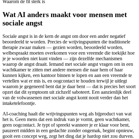
Waarom de fit sterk is
Wat AI anders maakt voor mensen met
sociale angst
Sociale angst is in de kern de angst om door een ander negatief
beoordeeld te worden. Precies de wrijvingspunten die traditionele
therapie zwaar maken — gezien worden, beoordeeld worden,
welbespraakt moeten overkomen voor een vreemde die toekijkt hoe
je je woorden niet kunt vinden — zijn dezelfde mechanismen
waarop de angst draait. Iemand met sociale angst vragen om in een
wachtkamer te zitten met andere mensen die naar hem of haar
kunnen kijken, een kantoor binnen te lopen en aan een vreemde te
vertellen wat er mis is, en oogcontact te houden terwijl je uitlegt
waarom je gegeneerd bent dat je daar bent — dat is precies het soort
opzet dat dit symptoom uit zichzelf saboteert. Een aanzienlijk deel
van de volwassenen met sociale angst komt nooit verder dan het
intaketelefoontje.
AI-coaching haalt die wrijvingspunten weg als bijproduct van wat
het is. Geen mens dat een indruk van je vormt, geen wachtkamer,
geen oogcontact. Je typt of spreekt wanneer je er klaar voor bent,
pauzeert midden in een gedachte zonder ongemak, begint opnieuw,
gooit een concept weg, zegt het ding dat je hardop niet zou durven.