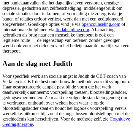
met paniekaanvallen die het dagelijks leven verstoren, ernstige
depressie, gedachten aan zelfbeschadiging, middelengebruik om
sociale situaties door te komen, of vermijding die zo erg is dat je
banen of relaties erdoor verliest, werk dan met een gediplomeerd
zorgverlener. Goedkope opties vind je via
opencounseling.com
of
internationale hulplijnen via
findahelpline.com
. AI-coaching
gebruiken als brug naar een menselijke therapeut is ook een
legitieme route — de eigenschap van oefenen-zonder-gevolgen
werkt ook voor het oefenen van het belletje naar de praktijk van een
therapeut.
Aan de slag met Judith
Voor specifiek werk aan sociale angst is Judith de CBT-coach van
Verke en is CBT de best onderbouwde methode voor dit symptoom.
Haar gestructureerde aanpak past bij de vorm die het werk
daadwerkelijk aanneemt: voorspelling toetsen, blootstellingsladder,
gedragsexperimenten. Ze maakt de volgende stap klein genoeg om
te verdragen, onthoudt over weken heen waar je op de
blootstellingsladder staat en houdt het logboek voorspelling-versus-
werkelijke-uitkomst bij, zodat de angst tussen blootstellingen niet de
geschiedenis kan herschrijven. Voor de methode zelf, zie
Cognitieve
Gedragstherapie
.