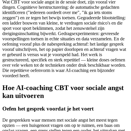
Wat CBT voor sociale angst in de sessie doet, zijn vooral vier
dingen. Cognitieve herstructurering: de automatische gedachten
identificeren ("iedereen oordeelt over me", "ik ga iets stoms
zeggen") en ze tegen het bewijs toetsen. Gegradeerde blootstelling:
een ladder bouwen van kleine, te verdragen sociale risico's en die
sport voor sport beklimmen, zodat het zenuwstelsel zijn
dreigingsinschatting bijwerkt. Gedragsexperimenten: gevreesde
voorspellingen toetsen in echte situaties en data verzamelen. En de
oefening vooraf plus de nabespreking achteraf: het lastige gesprek
vooraf uitschrijven, het op papier doorlopen en achteraf vragen wat
er gebeurd is versus wat je voorspeld had. Het werk is
gestructureerd, specifiek en sterk repetitief — kleine doses oefenen
over vele weken tot de technieken onder druk beschikbaar worden.
Die repetitieve oefenvorm is waar AI-coaching een bijzonder
voordeel heeft.
Hoe AI-coaching CBT voor sociale angst
kan uitvoeren
Oefen het gesprek voordat je het voert
De gesprekken waar mensen met sociale angst het meest tegen
opzien — een huisgenoot vragen om op te ruimen, een baas om
opslag vragen, een grens stellen tegen een ouder, het uitmaken met