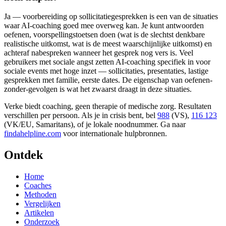
Ja — voorbereiding op sollicitatiegesprekken is een van de situaties
waar AI-coaching goed mee overweg kan. Je kunt antwoorden
oefenen, voorspellingstoetsen doen (wat is de slechtst denkbare
realistische uitkomst, wat is de meest waarschijnlijke uitkomst) en
achteraf nabespreken wanneer het gesprek nog vers is. Veel
gebruikers met sociale angst zetten AI-coaching specifiek in voor
sociale events met hoge inzet — sollicitaties, presentaties, lastige
gesprekken met familie, eerste dates. De eigenschap van oefenen-
zonder-gevolgen is wat het zwaarst draagt in deze situaties.
Verke biedt coaching, geen therapie of medische zorg. Resultaten
verschillen per persoon. Als je in crisis bent, bel
988
(VS),
116 123
(VK/EU, Samaritans),
of je lokale noodnummer. Ga naar
findahelpline.com
voor internationale hulpbronnen.
Ontdek
Home
Coaches
Methoden
Vergelijken
Artikelen
Onderzoek