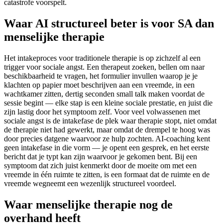
catastrofe voorspelt.
Waar AI structureel beter is voor SA dan
menselijke therapie
Het intakeproces voor traditionele therapie is op zichzelf al een
trigger voor sociale angst. Een therapeut zoeken, bellen om naar
beschikbaarheid te vragen, het formulier invullen waarop je je
klachten op papier moet beschrijven aan een vreemde, in een
wachtkamer zitten, dertig seconden small talk maken voordat de
sessie begint — elke stap is een kleine sociale prestatie, en juist die
zijn lastig door het symptoom zelf. Voor veel volwassenen met
sociale angst is de intakefase de plek waar therapie stopt, niet omdat
de therapie niet had gewerkt, maar omdat de drempel te hoog was
door precies datgene waarvoor ze hulp zochten. AI-coaching kent
geen intakefase in die vorm — je opent een gesprek, en het eerste
bericht dat je typt kan zijn waarvoor je gekomen bent. Bij een
symptoom dat zich juist kenmerkt door de moeite om met een
vreemde in één ruimte te zitten, is een formaat dat de ruimte en de
vreemde wegneemt een wezenlijk structureel voordeel.
Waar menselijke therapie nog de
overhand heeft