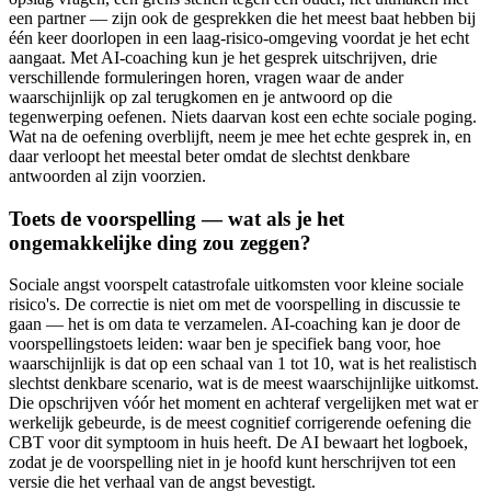
een partner — zijn ook de gesprekken die het meest baat hebben bij
één keer doorlopen in een laag-risico-omgeving voordat je het echt
aangaat. Met AI-coaching kun je het gesprek uitschrijven, drie
verschillende formuleringen horen, vragen waar de ander
waarschijnlijk op zal terugkomen en je antwoord op die
tegenwerping oefenen. Niets daarvan kost een echte sociale poging.
Wat na de oefening overblijft, neem je mee het echte gesprek in, en
daar verloopt het meestal beter omdat de slechtst denkbare
antwoorden al zijn voorzien.
Toets de voorspelling — wat als je het
ongemakkelijke ding zou zeggen?
Sociale angst voorspelt catastrofale uitkomsten voor kleine sociale
risico's. De correctie is niet om met de voorspelling in discussie te
gaan — het is om data te verzamelen. AI-coaching kan je door de
voorspellingstoets leiden: waar ben je specifiek bang voor, hoe
waarschijnlijk is dat op een schaal van 1 tot 10, wat is het realistisch
slechtst denkbare scenario, wat is de meest waarschijnlijke uitkomst.
Die opschrijven vóór het moment en achteraf vergelijken met wat er
werkelijk gebeurde, is de meest cognitief corrigerende oefening die
CBT voor dit symptoom in huis heeft. De AI bewaart het logboek,
zodat je de voorspelling niet in je hoofd kunt herschrijven tot een
versie die het verhaal van de angst bevestigt.