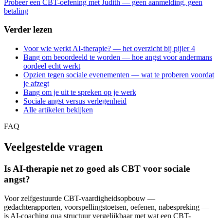
Probeer een CBT-oefening met Judith — geen aanmelding, geen
betaling
Verder lezen
Voor wie werkt AI-therapie? — het overzicht bij pijler 4
Bang om beoordeeld te worden — hoe angst voor andermans
oordeel echt werkt
Opzien tegen sociale evenementen — wat te proberen voordat
je afzegt
Bang om je uit te spreken op je werk
Sociale angst versus verlegenheid
Alle artikelen bekijken
FAQ
Veelgestelde vragen
Is AI-therapie net zo goed als CBT voor sociale
angst?
Voor zelfgestuurde CBT-vaardigheidsopbouw —
gedachterapporten, voorspellingstoetsen, oefenen, nabespreking —
is AI-coaching qua structuur vergelijkbaar met wat een CBT-