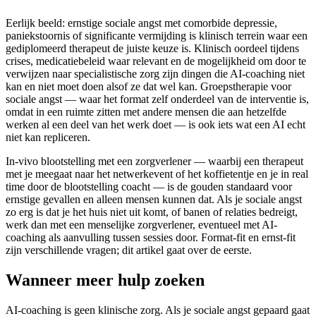
Eerlijk beeld: ernstige sociale angst met comorbide depressie,
paniekstoornis of significante vermijding is klinisch terrein waar een
gediplomeerd therapeut de juiste keuze is. Klinisch oordeel tijdens
crises, medicatiebeleid waar relevant en de mogelijkheid om door te
verwijzen naar specialistische zorg zijn dingen die AI-coaching niet
kan en niet moet doen alsof ze dat wel kan. Groepstherapie voor
sociale angst — waar het format zelf onderdeel van de interventie is,
omdat in een ruimte zitten met andere mensen die aan hetzelfde
werken al een deel van het werk doet — is ook iets wat een AI echt
niet kan repliceren.
In-vivo blootstelling met een zorgverlener — waarbij een therapeut
met je meegaat naar het netwerkevent of het koffietentje en je in real
time door de blootstelling coacht — is de gouden standaard voor
ernstige gevallen en alleen mensen kunnen dat. Als je sociale angst
zo erg is dat je het huis niet uit komt, of banen of relaties bedreigt,
werk dan met een menselijke zorgverlener, eventueel met AI-
coaching als aanvulling tussen sessies door. Format-fit en ernst-fit
zijn verschillende vragen; dit artikel gaat over de eerste.
Wanneer meer hulp zoeken
AI-coaching is geen klinische zorg. Als je sociale angst gepaard gaat