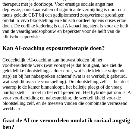
therapeut met je doorloopt. Voor ernstige sociale angst met
depressie, paniekaanvallen of significante vermijding is door een
mens geleide CBT bij een gediplomeerd zorgverlener grondiger,
omdat in-vivo blootstelling en klinisch oordeel tijdens crises ertoe
doen. De eerlijke kadering is dat AI-coaching sterk is voor de helft
van de vaardigheidsopbouw en beperkter voor de helft van de
klinische supervisie.
Kan AI-coaching exposuretherapie doen?
Gedeeltelijk. AI-coaching kan houvast bieden bij het
voorbereidende werk (wat voorspel je dat fout gaat, hoe ziet de
geleidelijke blootstellingsladder eruit, wat is de kleinste volgende
stap) en bij het nabespreken achteraf (wat is er werkelijk gebeurd,
wat zegt dit over de voorspelling). De blootstelling zelf — het deel
waarop je de kamer binnenloopt, het belletje pleegt of de vraag
hardop stelt — moet in het echt gebeuren. Het hybride patroon is: AI
voor voorbereiding en nabespreking, de werkelijkheid voor de
blootstelling zelf, en de meesten vinden die combinatie verrassend
werkbaar.
Gaat de AI me veroordelen omdat ik sociaal angstig
ben?