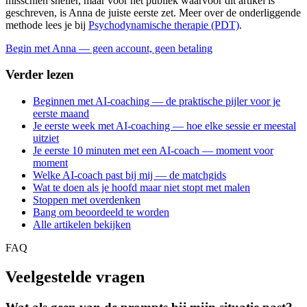
misschien sneller, maar voor het publiek waarvoor dit artikel is
geschreven, is Anna de juiste eerste zet. Meer over de onderliggende
methode lees je bij
Psychodynamische therapie (PDT)
.
Begin met Anna — geen account, geen betaling
Verder lezen
Beginnen met AI-coaching — de praktische pijler voor je
eerste maand
Je eerste week met AI-coaching — hoe elke sessie er meestal
uitziet
Je eerste 10 minuten met een AI-coach — moment voor
moment
Welke AI-coach past bij mij — de matchgids
Wat te doen als je hoofd maar niet stopt met malen
Stoppen met overdenken
Bang om beoordeeld te worden
Alle artikelen bekijken
FAQ
Veelgestelde vragen