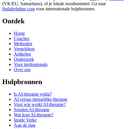
(VK/EU, Samaritans),
of je lokale noodnummer. Ga naar
findahelpline.com
voor internationale hulpbronnen.
Ontdek
Home
Coaches
Methoden
Vergelijken
Artikelen
Onderzoek
Voor professionals
Over ons
Hulpbronnen
Is AI-therapie veilig?
AI versus menselijke therapie
Voor wie werkt AI-therapie?
Soorten AI-therapie
Wat kost AI-therapie?
Inside Verke
Aan de slag