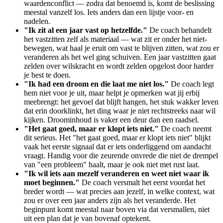
waardenconflict — zodra dat benoemd is, komt de beslissing
meestal vanzelf los. Iets anders dan een lijstje voor- en
nadelen.
"Ik zit al een jaar vast op hetzelfde."
De coach behandelt
het vastzitten zelf als materiaal — wat zit er onder het niet-
bewegen, wat haal je eruit om vast te blijven zitten, wat zou er
veranderen als het wel ging schuiven. Een jaar vastzitten gaat
zelden over wilskracht en wordt zelden opgelost door harder
je best te doen.
"Ik had een droom en die laat me niet los."
De coach legt
hem niet voor je uit, maar helpt je opmerken wat jij erbij
meebrengt: het gevoel dat blijft hangen, het stuk wakker leven
dat erin doorklinkt, het ding waar je niet rechtstreeks naar wil
kijken. Droominhoud is vaker een deur dan een raadsel.
"Het gaat goed, maar er klopt iets niet."
De coach neemt
dit serieus. Het "het gaat goed, maar er klopt iets niet" blijkt
vaak het eerste signaal dat er iets onderliggend om aandacht
vraagt. Handig voor die zeurende onvrede die niet de drempel
van "een probleem" haalt, maar je ook niet met rust laat.
"Ik wil iets aan mezelf veranderen en weet niet waar ik
moet beginnen."
De coach versmalt het eerst voordat het
breder wordt — wat precies aan jezelf, in welke context, wat
zou er over een jaar anders zijn als het veranderde. Het
beginpunt komt meestal naar boven via dat versmallen, niet
uit een plan dat je van bovenaf optekent.