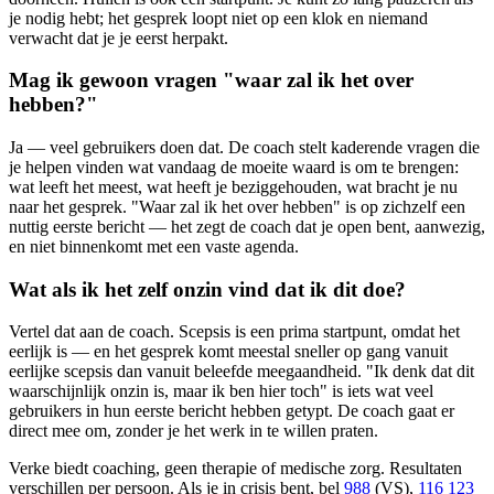
je nodig hebt; het gesprek loopt niet op een klok en niemand
verwacht dat je je eerst herpakt.
Mag ik gewoon vragen "waar zal ik het over
hebben?"
Ja — veel gebruikers doen dat. De coach stelt kaderende vragen die
je helpen vinden wat vandaag de moeite waard is om te brengen:
wat leeft het meest, wat heeft je beziggehouden, wat bracht je nu
naar het gesprek. "Waar zal ik het over hebben" is op zichzelf een
nuttig eerste bericht — het zegt de coach dat je open bent, aanwezig,
en niet binnenkomt met een vaste agenda.
Wat als ik het zelf onzin vind dat ik dit doe?
Vertel dat aan de coach. Scepsis is een prima startpunt, omdat het
eerlijk is — en het gesprek komt meestal sneller op gang vanuit
eerlijke scepsis dan vanuit beleefde meegaandheid. "Ik denk dat dit
waarschijnlijk onzin is, maar ik ben hier toch" is iets wat veel
gebruikers in hun eerste bericht hebben getypt. De coach gaat er
direct mee om, zonder je het werk in te willen praten.
Verke biedt coaching, geen therapie of medische zorg. Resultaten
verschillen per persoon. Als je in crisis bent, bel
988
(VS),
116 123