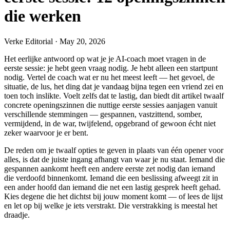
die werken
Verke Editorial
·
May 20, 2026
Het eerlijke antwoord op wat je je AI-coach moet vragen in de
eerste sessie: je hebt geen vraag nodig. Je hebt alleen een startpunt
nodig. Vertel de coach wat er nu het meest leeft — het gevoel, de
situatie, de lus, het ding dat je vandaag bijna tegen een vriend zei en
toen toch inslikte. Voelt zelfs dat te lastig, dan biedt dit artikel twaalf
concrete openingszinnen die nuttige eerste sessies aanjagen vanuit
verschillende stemmingen — gespannen, vastzittend, somber,
vermijdend, in de war, twijfelend, opgebrand of gewoon écht niet
zeker waarvoor je er bent.
De reden om je twaalf opties te geven in plaats van één opener voor
alles, is dat de juiste ingang afhangt van waar je nu staat. Iemand die
gespannen aankomt heeft een andere eerste zet nodig dan iemand
die verdoofd binnenkomt. Iemand die een beslissing afweegt zit in
een ander hoofd dan iemand die net een lastig gesprek heeft gehad.
Kies degene die het dichtst bij jouw moment komt — of lees de lijst
en let op bij welke je iets verstrakt. Die verstrakking is meestal het
draadje.