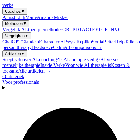
verke
Coaches
▼
Anna
Judith
Marie
Amanda
Mikkel
Methoden
▼
Vergelijk AI-therapiemethodes
CBT
PDT
ACT
EFT
CFT
NVC
Vergelijken
▼
ChatGPT
Claude.ai
Character.AI
Wysa
Replika
Sonia
BetterHelp
Talkspa
person therapy
Headspace
Calm
All comparisons →
Artikelen
▼
Sceptisch over AI-coaching?
Is AI-therapie veilig?
AI versus
menselijke therapie
Inside Verke
Voor wie AI-therapie is
Kosten &
toegang
Alle artikelen →
Onderzoek
Voor professionals