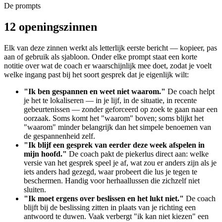
De prompts
12 openingszinnen
Elk van deze zinnen werkt als letterlijk eerste bericht — kopieer, pas
aan of gebruik als sjabloon. Onder elke prompt staat een korte
notitie over wat de coach er waarschijnlijk mee doet, zodat je voelt
welke ingang past bij het soort gesprek dat je eigenlijk wilt:
"Ik ben gespannen en weet niet waarom."
De coach helpt
je het te lokaliseren — in je lijf, in de situatie, in recente
gebeurtenissen — zonder geforceerd op zoek te gaan naar een
oorzaak. Soms komt het "waarom" boven; soms blijkt het
"waarom" minder belangrijk dan het simpele benoemen van
de gespannenheid zelf.
"Ik blijf een gesprek van eerder deze week afspelen in
mijn hoofd."
De coach pakt de piekerlus direct aan: welke
versie van het gesprek speel je af, wat zou er anders zijn als je
iets anders had gezegd, waar probeert die lus je tegen te
beschermen. Handig voor herhaallussen die zichzelf niet
sluiten.
"Ik moet ergens over beslissen en het lukt niet."
De coach
blijft bij de beslissing zitten in plaats van je richting een
antwoord te duwen. Vaak verbergt "ik kan niet kiezen" een