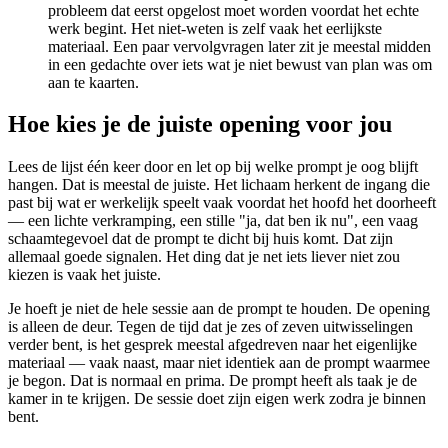
probleem dat eerst opgelost moet worden voordat het echte
werk begint. Het niet-weten is zelf vaak het eerlijkste
materiaal. Een paar vervolgvragen later zit je meestal midden
in een gedachte over iets wat je niet bewust van plan was om
aan te kaarten.
Hoe kies je de juiste opening voor jou
Lees de lijst één keer door en let op bij welke prompt je oog blijft
hangen. Dat is meestal de juiste. Het lichaam herkent de ingang die
past bij wat er werkelijk speelt vaak voordat het hoofd het doorheeft
— een lichte verkramping, een stille "ja, dat ben ik nu", een vaag
schaamtegevoel dat de prompt te dicht bij huis komt. Dat zijn
allemaal goede signalen. Het ding dat je net iets liever niet zou
kiezen is vaak het juiste.
Je hoeft je niet de hele sessie aan de prompt te houden. De opening
is alleen de deur. Tegen de tijd dat je zes of zeven uitwisselingen
verder bent, is het gesprek meestal afgedreven naar het eigenlijke
materiaal — vaak naast, maar niet identiek aan de prompt waarmee
je begon. Dat is normaal en prima. De prompt heeft als taak je de
kamer in te krijgen. De sessie doet zijn eigen werk zodra je binnen
bent.