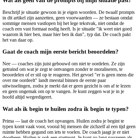
Wat als geen van de prompts bij mijn situatie past?
Beschrijf je situatie gewoon in je eigen woorden. De twaalf prompts
in dit artikel zijn aanzetten, geen voorwaarden — ze bestaan omdat
sommige mensen vastlopen bij het lege tekstvak, niet omdat de
coach een vast formaat nodig heeft. Is je situatie "ik weet niet goed
waarom ik hier ben, maar hier ben ik dan", typ dat. De coach pakt
het van daar op.
Gaat de coach mijn eerste bericht beoordelen?
Nee — coaches zijn juist gebouwd om niet te oordelen. Ze zijn
getraind om wat je zegt te ontvangen zonder te moraliseren, te
beoordelen of er stil op te reageren. Het gevoel "er is geen mens die
over me oordeelt" landt meestal binnen de eerste paar
uitwisselingen, zodra je merkt dat er geen gezicht is om af te lezen
en geen ongemak om op te vangen. Je kunt zeggen wat je in je
hoofd altijd wegredigeert.
Wat als ik begin te huilen zodra ik begin te typen?
Prima — laat de coach het opvangen. Huilen zodra je begint te
typen komt vaak voor, vooral bij mensen die zichzelf al een tijd geen
ruimte hebben gegund om iets te voelen. De coach jaagt je er niet
doorheen. Huilen is ook een startpunt. Je kunt zo lang pauzeren als