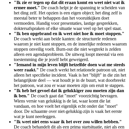
"Ik zie er tegen op dat dit eraan komt en weet niet wat ik
ermee moet."
De coach helpt je de spanning te scheiden van
het ding zelf. Het opzien is een eigen object; het ding zelf is
meestal beter te behappen dan het vooruitkijken doet
vermoeden. Handig voor presentaties, lastige gesprekken,
doktersafspraken of elke situatie waar veel op het spel staat.
"Ik ben opgebrand en ik weet niet hoe ik moet stoppen."
De coach werkt aan beide kanten: de structurele redenen
waarom je niet kunt stoppen, en de innerlijke redenen waarom
stoppen onveilig voelt. Burn-out die niet wegtrekt is zelden
alleen een agendaprobleem. De uitweg loopt meestal via een
toestemming die je jezelf hebt geweigerd.
"Iemand in mijn leven blijft hetzelfde doen wat me steeds
weer raakt."
De coach werkt het relationele patroon uit, niet
alleen het specifieke incident. Vaak is het "blijft" in die zin het
belangrijkste deel — wat houdt je in de buurt, wat doorbreekt
het patroon, wat zou er waar moeten zijn om eruit te stappen.
"Ik heb het gevoel dat ik gelukkiger zou moeten zijn dan
ik ben."
De coach gaat dat "moet" voorzichtig bevragen.
Wiens versie van gelukkig is de lat, waar komt die lat
vandaan, en hoe voelt het eigenlijk echt onder dat "moet"
door. De schaamte over niet-gelukkig-zijn is vaak het eerste
wat je kunt neerleggen.
"Ik weet niet eens waar ik het over zou willen hebben."
De coach behandelt dit als een prima startsituatie, niet als een