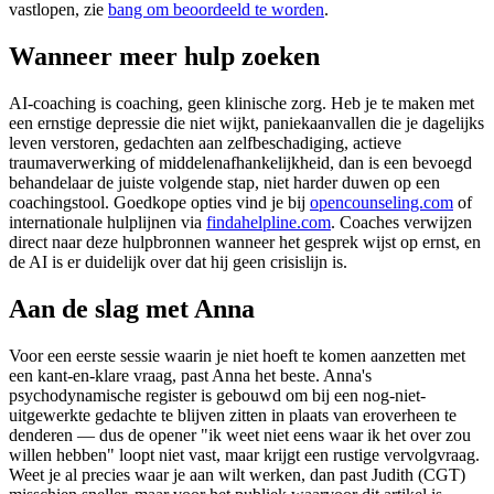
vastlopen, zie
bang om beoordeeld te worden
.
Wanneer meer hulp zoeken
AI-coaching is coaching, geen klinische zorg. Heb je te maken met
een ernstige depressie die niet wijkt, paniekaanvallen die je dagelijks
leven verstoren, gedachten aan zelfbeschadiging, actieve
traumaverwerking of middelenafhankelijkheid, dan is een bevoegd
behandelaar de juiste volgende stap, niet harder duwen op een
coachingstool. Goedkope opties vind je bij
opencounseling.com
of
internationale hulplijnen via
findahelpline.com
. Coaches verwijzen
direct naar deze hulpbronnen wanneer het gesprek wijst op ernst, en
de AI is er duidelijk over dat hij geen crisislijn is.
Aan de slag met Anna
Voor een eerste sessie waarin je niet hoeft te komen aanzetten met
een kant-en-klare vraag, past Anna het beste. Anna's
psychodynamische register is gebouwd om bij een nog-niet-
uitgewerkte gedachte te blijven zitten in plaats van eroverheen te
denderen — dus de opener "ik weet niet eens waar ik het over zou
willen hebben" loopt niet vast, maar krijgt een rustige vervolgvraag.
Weet je al precies waar je aan wilt werken, dan past Judith (CGT)