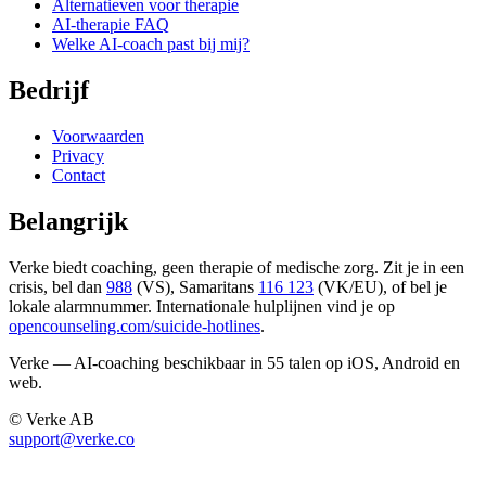
Alternatieven voor therapie
AI-therapie FAQ
Welke AI-coach past bij mij?
Bedrijf
Voorwaarden
Privacy
Contact
Belangrijk
Verke biedt coaching, geen therapie of medische zorg. Zit je in een
crisis, bel dan
988
(VS), Samaritans
116 123
(VK/EU), of bel je
lokale alarmnummer. Internationale hulplijnen vind je op
opencounseling.com/suicide-hotlines
.
Verke — AI-coaching beschikbaar in 55 talen op iOS, Android en
web.
© Verke AB
support@verke.co