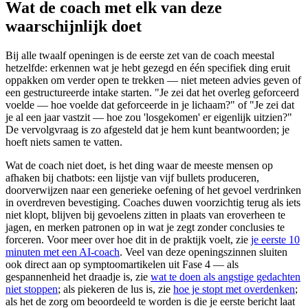
Wat de coach met elk van deze
waarschijnlijk doet
Bij alle twaalf openingen is de eerste zet van de coach meestal
hetzelfde: erkennen wat je hebt gezegd en één specifiek ding eruit
oppakken om verder open te trekken — niet meteen advies geven of
een gestructureerde intake starten. "Je zei dat het overleg geforceerd
voelde — hoe voelde dat geforceerde in je lichaam?" of "Je zei dat
je al een jaar vastzit — hoe zou 'losgekomen' er eigenlijk uitzien?"
De vervolgvraag is zo afgesteld dat je hem kunt beantwoorden; je
hoeft niets samen te vatten.
Wat de coach niet doet, is het ding waar de meeste mensen op
afhaken bij chatbots: een lijstje van vijf bullets produceren,
doorverwijzen naar een generieke oefening of het gevoel verdrinken
in overdreven bevestiging. Coaches duwen voorzichtig terug als iets
niet klopt, blijven bij gevoelens zitten in plaats van eroverheen te
jagen, en merken patronen op in wat je zegt zonder conclusies te
forceren. Voor meer over hoe dit in de praktijk voelt, zie
je eerste 10
minuten met een AI-coach
. Veel van deze openingszinnen sluiten
ook direct aan op symptoomartikelen uit Fase 4 — als
gespannenheid het draadje is, zie
wat te doen als angstige gedachten
niet stoppen
; als piekeren de lus is, zie
hoe je stopt met overdenken
;
als het de zorg om beoordeeld te worden is die je eerste bericht laat