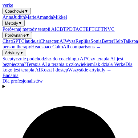
verke
Coachowie
▼
Anna
Judith
Marie
Amanda
Mikkel
Metody
▼
Porównaj metody terapii AI
CBT
PDT
ACT
EFT
CFT
NVC
Porównanie
▼
ChatGPT
Claude.ai
Character.AI
Wysa
Replika
Sonia
BetterHelp
Talkspa
person therapy
Headspace
Calm
All comparisons →
Artykuły
▼
Sceptycznie podchodzisz do coachingu AI?
Czy terapia AI jest
bezpieczna?
Terapia AI a terapia z człowiekiem
Jak działa Verke
Dla
kogo jest terapia AI
Koszt i dostęp
Wszystkie artykuły →
Badania
Dla profesjonalistów