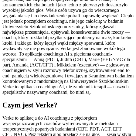
konsumenckich chatbotach i jako jedno z pierwszych dostarczyło
wysokiej jakości głos. Wiele osób używa go do wieczornego
wygadania się i to doświadczenie potrafi naprawdę wspierać. Ciepło
jest jednak początkiem coachingu, nie jego całością: w badaniu
Uniwersytetu Sztokholmskiego uczestnicy, którzy zgłaszali
największe przesunięcia, opisywali konsekwentnie dwie rzeczy —
coacha, który rozkładał przytłaczające problemy na małe, konkretne
kroki, i takiego, który łączył wątki między sprawami, które
wydawały się nie powiązane. Verke jest zbudowane wokół tego
wzorca. To aplikacja coachingu AI z pięcioma coachami-
specjalistami — Anną (PDT), Judith (CBT), Marie (EFT/NVC dla
par), Amandą (ACT/CFT) i Mikkelem (executive) — z głosowym
coachingiem w stylu rozmowy telefonicznej, szyfrowaniem end-to-
end, pamięcią wielotygodniową i trwającym 3-ramiennym badaniem
kontrolowanym z randomizacją na Uniwersytecie Sztokholmskim.
Verke to aplikacja coachingu AI, nie zamiennik terapii — naszych
specjalistów nazywamy coachami, bo nimi są.
Czym jest Verke?
Verke to aplikacja do AI coachingu z pięciorgiem
wyspecjalizowanych coachów wytrenowanych w metodach
terapeutycznych popartych badaniami (CBT, PDT, ACT, EFT,
CFT, NVC). Pisz tekstem albo przełącz się na głos — sesja w stylu