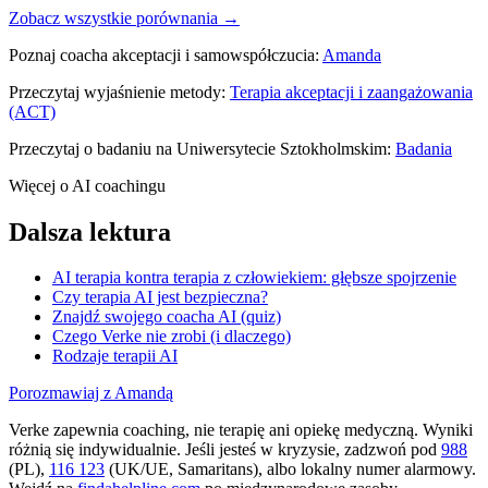
Zobacz wszystkie porównania →
Poznaj coacha akceptacji i samowspółczucia:
Amanda
Przeczytaj wyjaśnienie metody:
Terapia akceptacji i zaangażowania
(ACT)
Przeczytaj o badaniu na Uniwersytecie Sztokholmskim:
Badania
Więcej o AI coachingu
Dalsza lektura
AI terapia kontra terapia z człowiekiem: głębsze spojrzenie
Czy terapia AI jest bezpieczna?
Znajdź swojego coacha AI (quiz)
Czego Verke nie zrobi (i dlaczego)
Rodzaje terapii AI
Porozmawiaj z Amandą
Verke zapewnia coaching, nie terapię ani opiekę medyczną. Wyniki
różnią się indywidualnie. Jeśli jesteś w kryzysie, zadzwoń pod
988
(PL),
116 123
(UK/UE, Samaritans),
albo lokalny numer alarmowy.