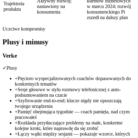
Aktywny rozwój;
klientów biznesowych
Trajektoria
nastawiony na
w marcu 2024; rozwój
produktu
konsumenta
konsumenckiego Pi
zszedł na dalszy plan
Uczciwe kompromisy
Plusy i minusy
Verke
✓
Plusy
+
Pięcioro wyspecjalizowanych coachów dopasowanych do
konkretnych tematów
+
Sesje głosowe w stylu rozmowy telefonicznej z auto-
podsumowaniem na czacie
+
Szyfrowanie end-to-end; klucze nigdy nie opuszczają
twojego urządzenia
+
Pamięć obejmująca tygodnie — coach pamięta, nad czym
pracowałeś
+
Rozkłada przytłaczające problemy na małe, konkretne
kolejne kroki, które naprawdę da się zrobić
+
Łączy wątki między sesjami — pokazuje wzorce, których