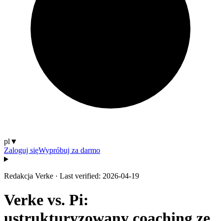
pl
▼
Zaloguj się
Wypróbuj za darmo
Redakcja Verke
·
Last verified: 2026-04-19
Verke vs. Pi:
ustrukturyzowany coaching ze