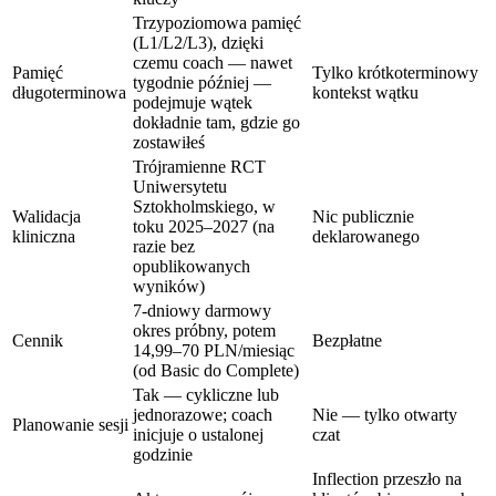
Trzypoziomowa pamięć
(L1/L2/L3), dzięki
czemu coach — nawet
Pamięć
Tylko krótkoterminowy
tygodnie później —
długoterminowa
kontekst wątku
podejmuje wątek
dokładnie tam, gdzie go
zostawiłeś
Trójramienne RCT
Uniwersytetu
Sztokholmskiego, w
Walidacja
Nic publicznie
toku 2025–2027 (na
kliniczna
deklarowanego
razie bez
opublikowanych
wyników)
7-dniowy darmowy
okres próbny, potem
Cennik
Bezpłatne
14,99–70 PLN/miesiąc
(od Basic do Complete)
Tak — cykliczne lub
jednorazowe; coach
Nie — tylko otwarty
Planowanie sesji
inicjuje o ustalonej
czat
godzinie
Inflection przeszło na