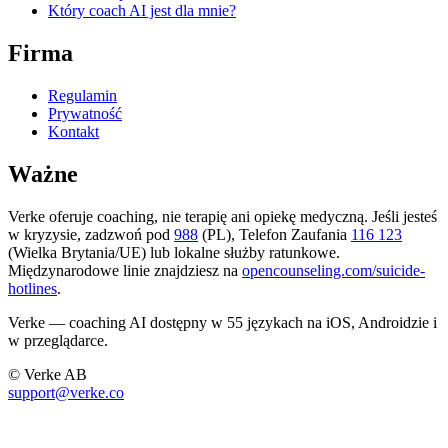
Który coach AI jest dla mnie?
Firma
Regulamin
Prywatność
Kontakt
Ważne
Verke oferuje coaching, nie terapię ani opiekę medyczną. Jeśli jesteś
w kryzysie, zadzwoń pod
988
(PL), Telefon Zaufania
116 123
(Wielka Brytania/UE) lub lokalne służby ratunkowe.
Międzynarodowe linie znajdziesz na
opencounseling.com/suicide-
hotlines
.
Verke — coaching AI dostępny w 55 językach na iOS, Androidzie i
w przeglądarce.
© Verke AB
support@verke.co