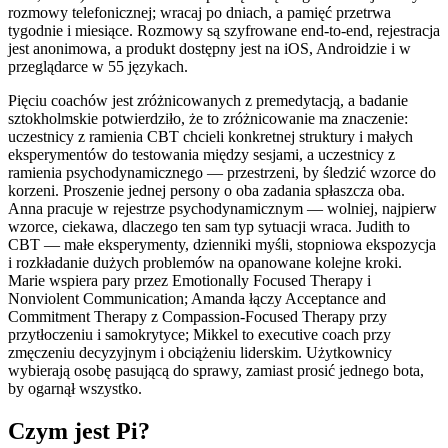
rozmowy telefonicznej; wracaj po dniach, a pamięć przetrwa
tygodnie i miesiące. Rozmowy są szyfrowane end-to-end, rejestracja
jest anonimowa, a produkt dostępny jest na iOS, Androidzie i w
przeglądarce w 55 językach.
Pięciu coachów jest zróżnicowanych z premedytacją, a badanie
sztokholmskie potwierdziło, że to zróżnicowanie ma znaczenie:
uczestnicy z ramienia CBT chcieli konkretnej struktury i małych
eksperymentów do testowania między sesjami, a uczestnicy z
ramienia psychodynamicznego — przestrzeni, by śledzić wzorce do
korzeni. Proszenie jednej persony o oba zadania spłaszcza oba.
Anna pracuje w rejestrze psychodynamicznym — wolniej, najpierw
wzorce, ciekawa, dlaczego ten sam typ sytuacji wraca. Judith to
CBT — małe eksperymenty, dzienniki myśli, stopniowa ekspozycja
i rozkładanie dużych problemów na opanowane kolejne kroki.
Marie wspiera pary przez Emotionally Focused Therapy i
Nonviolent Communication; Amanda łączy Acceptance and
Commitment Therapy z Compassion-Focused Therapy przy
przytłoczeniu i samokrytyce; Mikkel to executive coach przy
zmęczeniu decyzyjnym i obciążeniu liderskim. Użytkownicy
wybierają osobę pasującą do sprawy, zamiast prosić jednego bota,
by ogarnął wszystko.
Czym jest Pi?