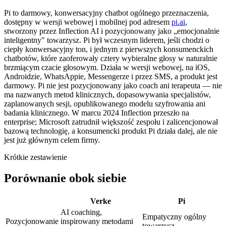
Pi to darmowy, konwersacyjny chatbot ogólnego przeznaczenia,
dostępny w wersji webowej i mobilnej pod adresem
pi.ai
,
stworzony przez Inflection AI i pozycjonowany jako „emocjonalnie
inteligentny" towarzysz. Pi był wczesnym liderem, jeśli chodzi o
ciepły konwersacyjny ton, i jednym z pierwszych konsumenckich
chatbotów, które zaoferowały cztery wybieralne głosy w naturalnie
brzmiącym czacie głosowym. Działa w wersji webowej, na iOS,
Androidzie, WhatsAppie, Messengerze i przez SMS, a produkt jest
darmowy. Pi nie jest pozycjonowany jako coach ani terapeuta — nie
ma nazwanych metod klinicznych, dopasowywania specjalistów,
zaplanowanych sesji, opublikowanego modelu szyfrowania ani
badania klinicznego. W marcu 2024 Inflection przeszło na
enterprise; Microsoft zatrudnił większość zespołu i zalicencjonował
bazową technologię, a konsumencki produkt Pi działa dalej, ale nie
jest już głównym celem firmy.
Krótkie zestawienie
Porównanie obok siebie
Verke
Pi
AI coaching,
Empatyczny ogólny
Pozycjonowanie
inspirowany metodami
towarzysz