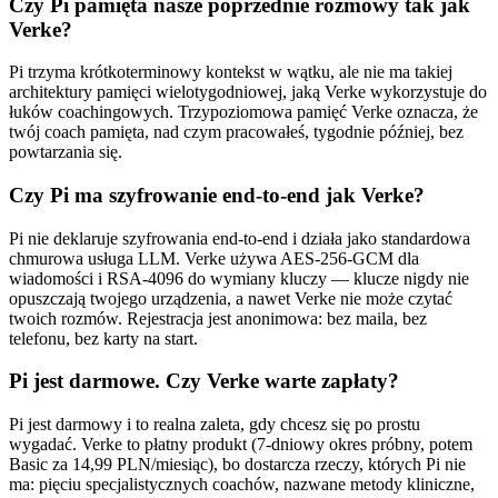
Czy Pi pamięta nasze poprzednie rozmowy tak jak
Verke?
Pi trzyma krótkoterminowy kontekst w wątku, ale nie ma takiej
architektury pamięci wielotygodniowej, jaką Verke wykorzystuje do
łuków coachingowych. Trzypoziomowa pamięć Verke oznacza, że
twój coach pamięta, nad czym pracowałeś, tygodnie później, bez
powtarzania się.
Czy Pi ma szyfrowanie end-to-end jak Verke?
Pi nie deklaruje szyfrowania end-to-end i działa jako standardowa
chmurowa usługa LLM. Verke używa AES-256-GCM dla
wiadomości i RSA-4096 do wymiany kluczy — klucze nigdy nie
opuszczają twojego urządzenia, a nawet Verke nie może czytać
twoich rozmów. Rejestracja jest anonimowa: bez maila, bez
telefonu, bez karty na start.
Pi jest darmowe. Czy Verke warte zapłaty?
Pi jest darmowy i to realna zaleta, gdy chcesz się po prostu
wygadać. Verke to płatny produkt (7-dniowy okres próbny, potem
Basic za 14,99 PLN/miesiąc), bo dostarcza rzeczy, których Pi nie
ma: pięciu specjalistycznych coachów, nazwane metody kliniczne,