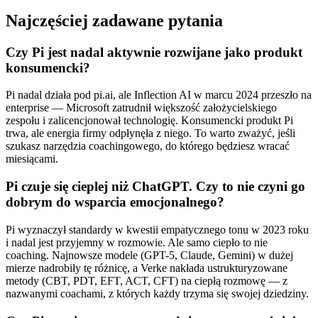
Najczęściej zadawane pytania
Czy Pi jest nadal aktywnie rozwijane jako produkt
konsumencki?
Pi nadal działa pod pi.ai, ale Inflection AI w marcu 2024 przeszło na
enterprise — Microsoft zatrudnił większość założycielskiego
zespołu i zalicencjonował technologię. Konsumencki produkt Pi
trwa, ale energia firmy odpłynęła z niego. To warto zważyć, jeśli
szukasz narzędzia coachingowego, do którego będziesz wracać
miesiącami.
Pi czuje się cieplej niż ChatGPT. Czy to nie czyni go
dobrym do wsparcia emocjonalnego?
Pi wyznaczył standardy w kwestii empatycznego tonu w 2023 roku
i nadal jest przyjemny w rozmowie. Ale samo ciepło to nie
coaching. Najnowsze modele (GPT-5, Claude, Gemini) w dużej
mierze nadrobiły tę różnicę, a Verke nakłada ustrukturyzowane
metody (CBT, PDT, EFT, ACT, CFT) na ciepłą rozmowę — z
nazwanymi coachami, z których każdy trzyma się swojej dziedziny.