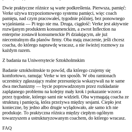
Dwie praktyczne różnice są warte podkreślenia. Pierwsza, pamięć:
Verke używa trzypoziomowego systemu pamięci, więc coach
pamięta, nad czym pracowałeś, tygodnie później, bez ponownego
wyjaśniania — Pi tego nie ma. Druga, ciągłość: Verke jest aktywnie
rozwijanym produktem konsumenckim, a zwrot Inflection na
enterprise zostawił konsumenckie Pi działającym, ale już
niecentralnym dla planów firmy. Oba mają znaczenie, jeśli chcesz
coacha, do którego naprawdę wracasz, a nie świeżej rozmowy za
każdym razem.
Z badania na Uniwersytecie Sztokholmskim
Badanie sztokholmskie to powód, dla którego czujemy się
komfortowo, ramując Verke w ten sposób. W obu ramionach
uczestnicy zgłaszający realne przesunięcia wskazywali na te same
dwa mechanizmy — bycie poprowadzonym przez rozkładanie
zaplątanego problemu na kolejny mały krok i pokazanie wzorca
przez tygodnie, którego sami nie widzieli. Oba wymagają coacha ze
strukturą i pamięcią, która przeżywa między sesjami. Ciepło jest
konieczne, by jedno albo drugie wylądowało, ale samo ich nie
produkuje. To praktyczna różnica między ciepłym ogólnym
towarzyszem a ustrukturyzowanym coachem, do którego wracasz.
FAQ