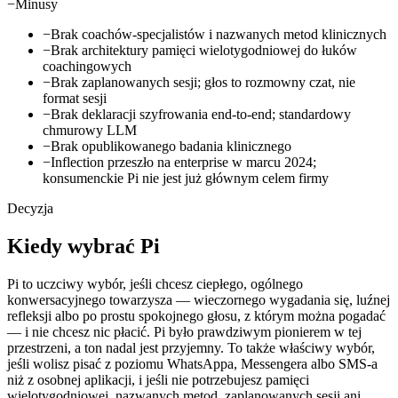
−
Minusy
−
Brak coachów-specjalistów i nazwanych metod klinicznych
−
Brak architektury pamięci wielotygodniowej do łuków
coachingowych
−
Brak zaplanowanych sesji; głos to rozmowny czat, nie
format sesji
−
Brak deklaracji szyfrowania end-to-end; standardowy
chmurowy LLM
−
Brak opublikowanego badania klinicznego
−
Inflection przeszło na enterprise w marcu 2024;
konsumenckie Pi nie jest już głównym celem firmy
Decyzja
Kiedy wybrać Pi
Pi to uczciwy wybór, jeśli chcesz ciepłego, ogólnego
konwersacyjnego towarzysza — wieczornego wygadania się, luźnej
refleksji albo po prostu spokojnego głosu, z którym można pogadać
— i nie chcesz nic płacić. Pi było prawdziwym pionierem w tej
przestrzeni, a ton nadal jest przyjemny. To także właściwy wybór,
jeśli wolisz pisać z poziomu WhatsAppa, Messengera albo SMS-a
niż z osobnej aplikacji, i jeśli nie potrzebujesz pamięci
wielotygodniowej, nazwanych metod, zaplanowanych sesji ani