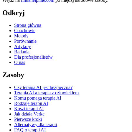
Wejdź na
findahelpline.com
po międzynarodowe zasoby.
Odkryj
Strona główna
Coachowie
Metody
Porównanie
Artykuły
Badania
Dla profesjonalistów
O nas
Zasoby
Czy terapia AI jest bezpieczna?
Terapia AI a terapia z człowiekiem
Komu pomaga terapia AI
Rodzaje terapii AI
Koszt terapii AI
Jak działa Verke
Pierwsze kroki
Alternatywy dla terapii
FAQ o terapii AI