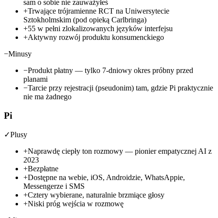
sam o sobie nie zauważyłeś
+
Trwające trójramienne RCT na Uniwersytecie
Sztokholmskim (pod opieką Carlbringa)
+
55 w pełni zlokalizowanych języków interfejsu
+
Aktywny rozwój produktu konsumenckiego
−
Minusy
−
Produkt płatny — tylko 7-dniowy okres próbny przed
planami
−
Tarcie przy rejestracji (pseudonim) tam, gdzie Pi praktycznie
nie ma żadnego
Pi
✓
Plusy
+
Naprawdę ciepły ton rozmowy — pionier empatycznej AI z
2023
+
Bezpłatne
+
Dostępne na webie, iOS, Androidzie, WhatsAppie,
Messengerze i SMS
+
Cztery wybierane, naturalnie brzmiące głosy
+
Niski próg wejścia w rozmowę