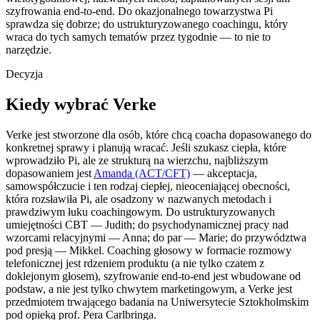
szyfrowania end-to-end. Do okazjonalnego towarzystwa Pi
sprawdza się dobrze; do ustrukturyzowanego coachingu, który
wraca do tych samych tematów przez tygodnie — to nie to
narzędzie.
Decyzja
Kiedy wybrać Verke
Verke jest stworzone dla osób, które chcą coacha dopasowanego do
konkretnej sprawy i planują wracać. Jeśli szukasz ciepła, które
wprowadziło Pi, ale ze strukturą na wierzchu, najbliższym
dopasowaniem jest
Amanda (ACT/CFT)
— akceptacja,
samowspółczucie i ten rodzaj ciepłej, nieoceniającej obecności,
która rozsławiła Pi, ale osadzony w nazwanych metodach i
prawdziwym łuku coachingowym. Do ustrukturyzowanych
umiejętności CBT — Judith; do psychodynamicznej pracy nad
wzorcami relacyjnymi — Anna; do par — Marie; do przywództwa
pod presją — Mikkel. Coaching głosowy w formacie rozmowy
telefonicznej jest rdzeniem produktu (a nie tylko czatem z
doklejonym głosem), szyfrowanie end-to-end jest wbudowane od
podstaw, a nie jest tylko chwytem marketingowym, a Verke jest
przedmiotem trwającego badania na Uniwersytecie Sztokholmskim
pod opieką prof. Pera Carlbringa.