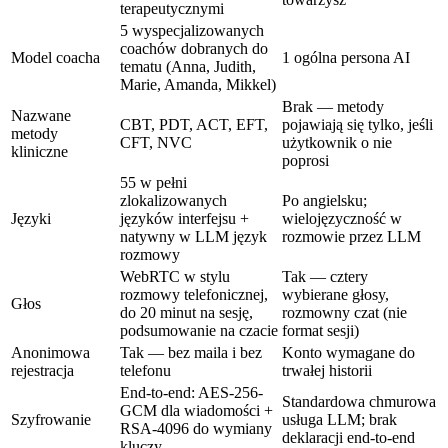
terapeutycznymi
5 wyspecjalizowanych
coachów dobranych do
Model coacha
1 ogólna persona AI
tematu (Anna, Judith,
Marie, Amanda, Mikkel)
Brak — metody
Nazwane
CBT, PDT, ACT, EFT,
pojawiają się tylko, jeśli
metody
CFT, NVC
użytkownik o nie
kliniczne
poprosi
55 w pełni
zlokalizowanych
Po angielsku;
Języki
języków interfejsu +
wielojęzyczność w
natywny w LLM język
rozmowie przez LLM
rozmowy
WebRTC w stylu
Tak — cztery
rozmowy telefonicznej,
wybierane głosy,
Głos
do 20 minut na sesję,
rozmowny czat (nie
podsumowanie na czacie
format sesji)
Anonimowa
Tak — bez maila i bez
Konto wymagane do
rejestracja
telefonu
trwałej historii
End-to-end: AES-256-
Standardowa chmurowa
GCM dla wiadomości +
Szyfrowanie
usługa LLM; brak
RSA-4096 do wymiany
deklaracji end-to-end
kluczy