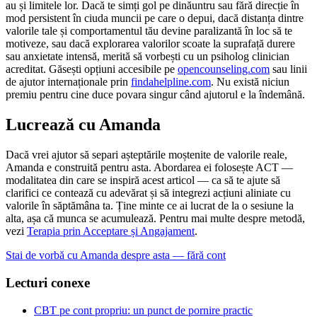
au și limitele lor. Dacă te simți gol pe dinăuntru sau fără direcție în
mod persistent în ciuda muncii pe care o depui, dacă distanța dintre
valorile tale și comportamentul tău devine paralizantă în loc să te
motiveze, sau dacă explorarea valorilor scoate la suprafață durere
sau anxietate intensă, merită să vorbești cu un psiholog clinician
acreditat. Găsești opțiuni accesibile pe
opencounseling.com
sau linii
de ajutor internaționale prin
findahelpline.com
. Nu există niciun
premiu pentru cine duce povara singur când ajutorul e la îndemână.
Lucrează cu Amanda
Dacă vrei ajutor să separi așteptările moștenite de valorile reale,
Amanda e construită pentru asta. Abordarea ei folosește ACT —
modalitatea din care se inspiră acest articol — ca să te ajute să
clarifici ce contează cu adevărat și să integrezi acțiuni aliniate cu
valorile în săptămâna ta. Ține minte ce ai lucrat de la o sesiune la
alta, așa că munca se acumulează. Pentru mai multe despre metodă,
vezi
Terapia prin Acceptare și Angajament
.
Stai de vorbă cu Amanda despre asta — fără cont
Lecturi conexe
CBT pe cont propriu: un punct de pornire practic