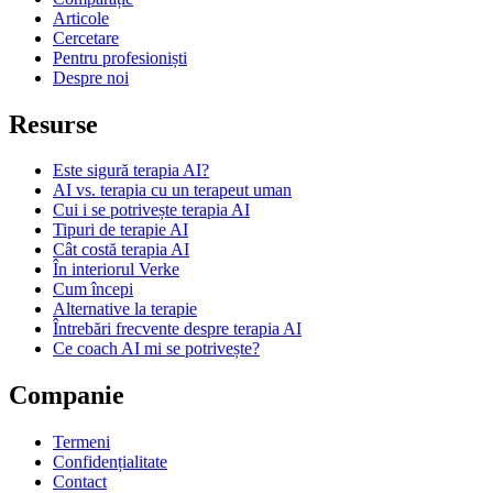
Articole
Cercetare
Pentru profesioniști
Despre noi
Resurse
Este sigură terapia AI?
AI vs. terapia cu un terapeut uman
Cui i se potrivește terapia AI
Tipuri de terapie AI
Cât costă terapia AI
În interiorul Verke
Cum începi
Alternative la terapie
Întrebări frecvente despre terapia AI
Ce coach AI mi se potrivește?
Companie
Termeni
Confidențialitate
Contact