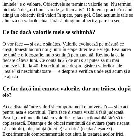
limitele" e o valoare. Obiectivele se termină; valorile nu. Nu termini
niciodată de „a fi bun" sau de „a fi creativ". Diferența practică: când
atingi un obiectiv fără valori în spate, pare gol. Când acțiunile tale se
aliniază cu valorile chiar fără să atingi un obiectiv, pare cu sens.
Ce fac dacă valorile mele se schimbă?
O vor face — și asta e sănătos. Valorile evoluează pe măsură ce
crești, trăiești lucruri noi și intri în etape diferite ale vieții. Evaluarea
pe țintă e o fotografie, nu o sentință permanentă. Revino la ea la
fiecare câteva luni. Ce conta la 25 de ani s-ar putea să nu mai
conteze la fel la 40. Exercițiul nu e despre găsirea valorilor tale
„reale" și neschimbătoare — e despre a verifica unde ești acum și a
te ajusta.
Ce fac dacă îmi cunosc valorile, dar nu trăiesc după
ele?
Acea distanță între valori și comportament e universală — și exact
pentru asta e exercițiul. Ținta face distanța vizibilă fără judecată.
Pasul „o acțiune aliniată cu valorile" o face acționabilă fără să te
copleșească. Distanța e de obicei menținută de evitare (pare riscant
să schimbi), obișnuință (inerție) sau frică (ce dacă eșuez?).
Experimentele comportamentale pot ajuta la testarea acelor frici.