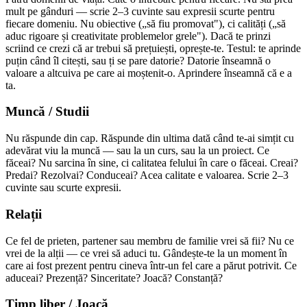
mult pe gânduri — scrie 2–3 cuvinte sau expresii scurte pentru
fiecare domeniu. Nu obiective („să fiu promovat"), ci calități („să
aduc rigoare și creativitate problemelor grele"). Dacă te prinzi
scriind ce crezi că ar trebui să prețuiești, oprește-te. Testul: te aprinde
puțin când îl citești, sau ți se pare datorie? Datorie înseamnă o
valoare a altcuiva pe care ai moștenit-o. Aprindere înseamnă că e a
ta.
Muncă / Studii
Nu răspunde din cap. Răspunde din ultima dată când te-ai simțit cu
adevărat viu la muncă — sau la un curs, sau la un proiect. Ce
făceai? Nu sarcina în sine, ci calitatea felului în care o făceai. Creai?
Predai? Rezolvai? Conduceai? Acea calitate e valoarea. Scrie 2–3
cuvinte sau scurte expresii.
Relații
Ce fel de prieten, partener sau membru de familie vrei să fii? Nu ce
vrei de la alții — ce vrei să aduci tu. Gândește-te la un moment în
care ai fost prezent pentru cineva într-un fel care a părut potrivit. Ce
aduceai? Prezență? Sinceritate? Joacă? Constanță?
Timp liber / Joacă