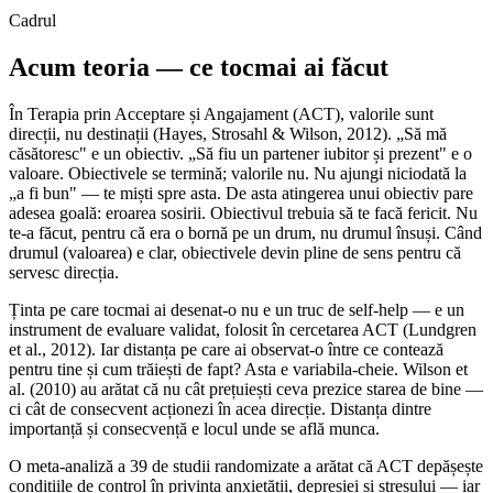
Cadrul
Acum teoria — ce tocmai ai făcut
În Terapia prin Acceptare și Angajament (ACT), valorile sunt
direcții, nu destinații (Hayes, Strosahl & Wilson, 2012). „Să mă
căsătoresc" e un obiectiv. „Să fiu un partener iubitor și prezent" e o
valoare. Obiectivele se termină; valorile nu. Nu ajungi niciodată la
„a fi bun" — te miști spre asta. De asta atingerea unui obiectiv pare
adesea goală: eroarea sosirii. Obiectivul trebuia să te facă fericit. Nu
te-a făcut, pentru că era o bornă pe un drum, nu drumul însuși. Când
drumul (valoarea) e clar, obiectivele devin pline de sens pentru că
servesc direcția.
Ținta pe care tocmai ai desenat-o nu e un truc de self-help — e un
instrument de evaluare validat, folosit în cercetarea ACT (Lundgren
et al., 2012). Iar distanța pe care ai observat-o între ce contează
pentru tine și cum trăiești de fapt? Asta e variabila-cheie. Wilson et
al. (2010) au arătat că nu cât prețuiești ceva prezice starea de bine —
ci cât de consecvent acționezi în acea direcție. Distanța dintre
importanță și consecvență e locul unde se află munca.
O meta-analiză a 39 de studii randomizate a arătat că ACT depășește
condițiile de control în privința anxietății, depresiei și stresului — iar