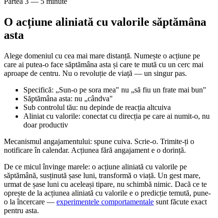
Partea 3 — 5 minute
O acțiune aliniată cu valorile săptămâna
asta
Alege domeniul cu cea mai mare distanță. Numește o acțiune pe
care ai putea-o face săptămâna asta și care te mută cu un cerc mai
aproape de centru. Nu o revoluție de viață — un singur pas.
Specifică: „Sun-o pe sora mea" nu „să fiu un frate mai bun"
Săptămâna asta: nu „cândva"
Sub controlul tău: nu depinde de reacția altcuiva
Aliniat cu valorile: conectat cu direcția pe care ai numit-o, nu
doar productiv
Mecanismul angajamentului: spune cuiva. Scrie-o. Trimite-ți o
notificare în calendar. Acțiunea fără angajament e o dorință.
De ce micul învinge marele: o acțiune aliniată cu valorile pe
săptămână, susținută șase luni, transformă o viață. Un gest mare,
urmat de șase luni cu aceleași tipare, nu schimbă nimic. Dacă ce te
oprește de la acțiunea aliniată cu valorile e o predicție temută, pune-
o la încercare —
experimentele comportamentale
sunt făcute exact
pentru asta.