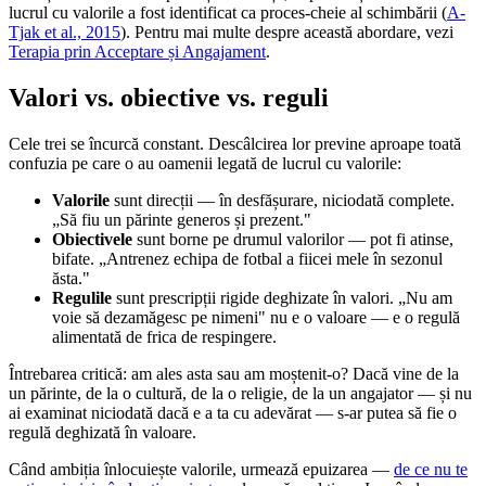
lucrul cu valorile a fost identificat ca proces-cheie al schimbării
(
A-
Tjak et al., 2015
).
Pentru mai multe despre această abordare, vezi
Terapia prin Acceptare și Angajament
.
Valori vs. obiective vs. reguli
Cele trei se încurcă constant. Descâlcirea lor previne aproape toată
confuzia pe care o au oamenii legată de lucrul cu valorile:
Valorile
sunt direcții — în desfășurare, niciodată complete.
„Să fiu un părinte generos și prezent."
Obiectivele
sunt borne pe drumul valorilor — pot fi atinse,
bifate. „Antrenez echipa de fotbal a fiicei mele în sezonul
ăsta."
Regulile
sunt prescripții rigide deghizate în valori. „Nu am
voie să dezamăgesc pe nimeni" nu e o valoare — e o regulă
alimentată de frica de respingere.
Întrebarea critică: am ales asta sau am moștenit-o? Dacă vine de la
un părinte, de la o cultură, de la o religie, de la un angajator — și nu
ai examinat niciodată dacă e a ta cu adevărat — s-ar putea să fie o
regulă deghizată în valoare.
Când ambiția înlocuiește valorile, urmează epuizarea —
de ce nu te