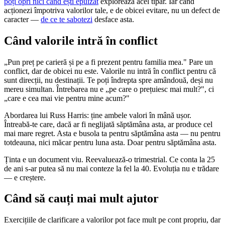
poți opri nici când ești epuizat
explorează acel tipar. Iar când
acționezi împotriva valorilor tale, e de obicei evitare, nu un defect de
caracter —
de ce te sabotezi
desface asta.
Când valorile intră în conflict
„Pun preț pe carieră și pe a fi prezent pentru familia mea." Pare un
conflict, dar de obicei nu este. Valorile nu intră în conflict pentru că
sunt direcții, nu destinații. Te poți îndrepta spre amândouă, deși nu
mereu simultan. Întrebarea nu e „pe care o prețuiesc mai mult?", ci
„care e cea mai vie pentru mine acum?"
Abordarea lui Russ Harris: ține ambele valori în mână ușor.
Întreabă-te care, dacă ar fi neglijată săptămâna asta, ar produce cel
mai mare regret. Asta e busola ta pentru săptămâna asta — nu pentru
totdeauna, nici măcar pentru luna asta. Doar pentru săptămâna asta.
Ținta e un document viu. Reevaluează-o trimestrial. Ce conta la 25
de ani s-ar putea să nu mai conteze la fel la 40. Evoluția nu e trădare
— e creștere.
Când să cauți mai mult ajutor
Exercițiile de clarificare a valorilor pot face mult pe cont propriu, dar