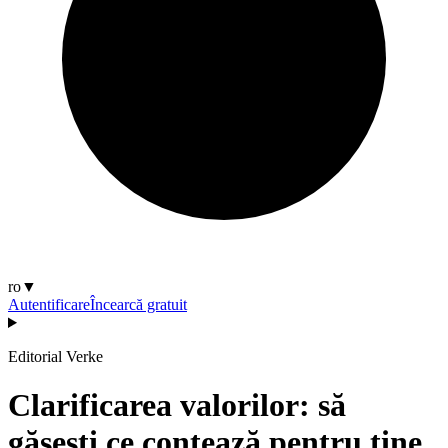
ro
▼
Autentificare
Încearcă gratuit
Editorial Verke
Clarificarea valorilor: să
găsești ce contează pentru tine