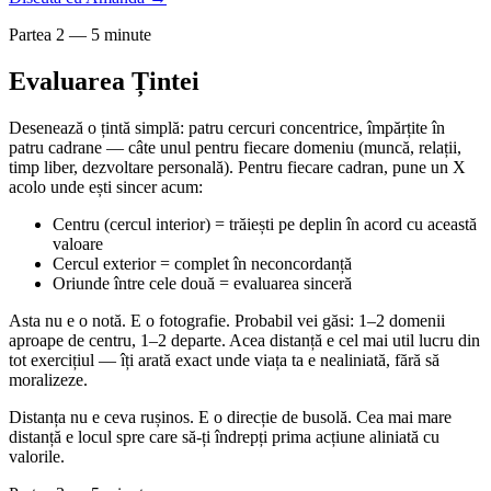
Partea 2 — 5 minute
Evaluarea Țintei
Desenează o țintă simplă: patru cercuri concentrice, împărțite în
patru cadrane — câte unul pentru fiecare domeniu (muncă, relații,
timp liber, dezvoltare personală). Pentru fiecare cadran, pune un X
acolo unde ești sincer acum:
Centru (cercul interior) = trăiești pe deplin în acord cu această
valoare
Cercul exterior = complet în neconcordanță
Oriunde între cele două = evaluarea sinceră
Asta nu e o notă. E o fotografie. Probabil vei găsi: 1–2 domenii
aproape de centru, 1–2 departe. Acea distanță e cel mai util lucru din
tot exercițiul — îți arată exact unde viața ta e nealiniată, fără să
moralizeze.
Distanța nu e ceva rușinos. E o direcție de busolă. Cea mai mare
distanță e locul spre care să-ți îndrepți prima acțiune aliniată cu
valorile.