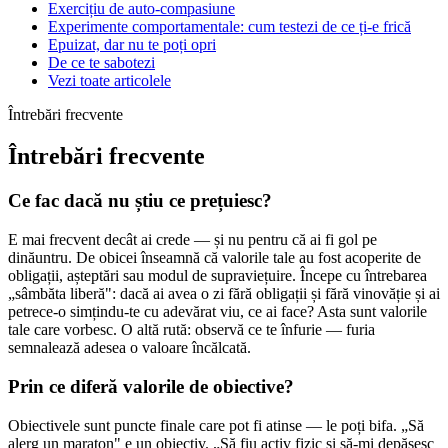
Exercițiu de auto-compasiune
Experimente comportamentale: cum testezi de ce ți-e frică
Epuizat, dar nu te poți opri
De ce te sabotezi
Vezi toate articolele
Întrebări frecvente
Întrebări frecvente
Ce fac dacă nu știu ce prețuiesc?
E mai frecvent decât ai crede — și nu pentru că ai fi gol pe
dinăuntru. De obicei înseamnă că valorile tale au fost acoperite de
obligații, așteptări sau modul de supraviețuire. Începe cu întrebarea
„sâmbăta liberă": dacă ai avea o zi fără obligații și fără vinovăție și ai
petrece-o simțindu-te cu adevărat viu, ce ai face? Asta sunt valorile
tale care vorbesc. O altă rută: observă ce te înfurie — furia
semnalează adesea o valoare încălcată.
Prin ce diferă valorile de obiective?
Obiectivele sunt puncte finale care pot fi atinse — le poți bifa. „Să
alerg un maraton" e un obiectiv. „Să fiu activ fizic și să-mi depășesc