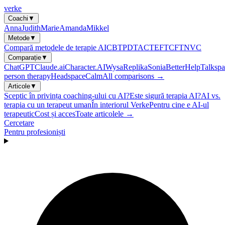
verke
Coachi
▼
Anna
Judith
Marie
Amanda
Mikkel
Metode
▼
Compară metodele de terapie AI
CBT
PDT
ACT
EFT
CFT
NVC
Comparație
▼
ChatGPT
Claude.ai
Character.AI
Wysa
Replika
Sonia
BetterHelp
Talkspa
person therapy
Headspace
Calm
All comparisons →
Articole
▼
Sceptic în privința coaching-ului cu AI?
Este sigură terapia AI?
AI vs.
terapia cu un terapeut uman
În interiorul Verke
Pentru cine e AI-ul
terapeutic
Cost și acces
Toate articolele →
Cercetare
Pentru profesioniști