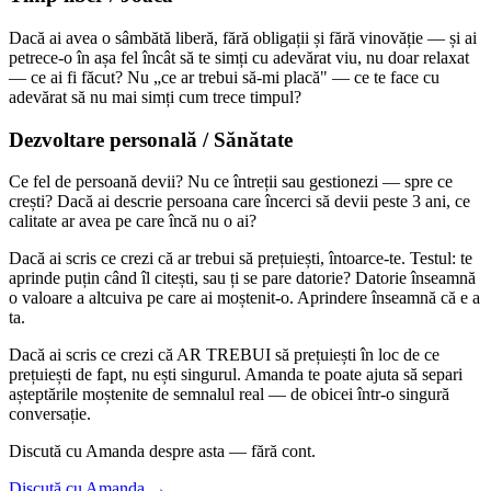
Dacă ai avea o sâmbătă liberă, fără obligații și fără vinovăție — și ai
petrece-o în așa fel încât să te simți cu adevărat viu, nu doar relaxat
— ce ai fi făcut? Nu „ce ar trebui să-mi placă" — ce te face cu
adevărat să nu mai simți cum trece timpul?
Dezvoltare personală / Sănătate
Ce fel de persoană devii? Nu ce întreții sau gestionezi — spre ce
crești? Dacă ai descrie persoana care încerci să devii peste 3 ani, ce
calitate ar avea pe care încă nu o ai?
Dacă ai scris ce crezi că ar trebui să prețuiești, întoarce-te. Testul: te
aprinde puțin când îl citești, sau ți se pare datorie? Datorie înseamnă
o valoare a altcuiva pe care ai moștenit-o. Aprindere înseamnă că e a
ta.
Dacă ai scris ce crezi că AR TREBUI să prețuiești în loc de ce
prețuiești de fapt, nu ești singurul. Amanda te poate ajuta să separi
așteptările moștenite de semnalul real — de obicei într-o singură
conversație.
Discută cu Amanda despre asta — fără cont.
Discută cu Amanda →