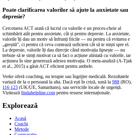
Poate clarificarea valorilor să ajute la anxietate sau
depresie?
Cercetarea ACT arată că lucrul cu valorile e un proces-cheie al
schimbării atât pentru anxietate, cât și pentru depresie. La anxietate,
valorile îți dau un motiv să înfrunți fricile — nu pentru că evitarea e
„greșită", ci pentru că ceva contează suficient cât să te miști spre el.
La depresie, valorile îți dau direcție când motivația lipsește — nu
trebuie să te simți motivat ca să faci o acțiune aliniată cu valorile, iar
acțiunea în sine generează adesea motivația. O meta-analiză (A-Tjak
et al., 2015) a găsit ACT eficient pentru ambele.
Verke oferă coaching, nu terapie sau îngrijire medicală. Rezultatele
variază de la o persoană la alta. Dacă ești în criză, sună la
988
(RO),
116 123
(UK/UE, Samaritans),
sau serviciile locale de urgență.
Vizitează
findahelpline.com
pentru resurse internaționale.
Explorează
Acasă
Coachi
Metode
Comparație