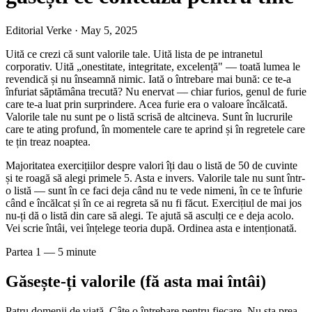
Editorial Verke
·
May 5, 2025
Uită ce crezi că sunt valorile tale. Uită lista de pe intranetul
corporativ. Uită „onestitate, integritate, excelență" — toată lumea le
revendică și nu înseamnă nimic. Iată o întrebare mai bună: ce te-a
înfuriat săptămâna trecută? Nu enervat — chiar furios, genul de furie
care te-a luat prin surprindere. Acea furie era o valoare încălcată.
Valorile tale nu sunt pe o listă scrisă de altcineva. Sunt în lucrurile
care te ating profund, în momentele care te aprind și în regretele care
te țin treaz noaptea.
Majoritatea exercițiilor despre valori îți dau o listă de 50 de cuvinte
și te roagă să alegi primele 5. Asta e invers. Valorile tale nu sunt într-
o listă — sunt în ce faci deja când nu te vede nimeni, în ce te înfurie
când e încălcat și în ce ai regreta să nu fi făcut. Exercițiul de mai jos
nu-ți dă o listă din care să alegi. Te ajută să asculți ce e deja acolo.
Vei scrie întâi, vei înțelege teoria după. Ordinea asta e intenționată.
Partea 1 — 5 minute
Găsește-ți valorile (fă asta mai întâi)
Patru domenii de viață. Câte o întrebare pentru fiecare. Nu sta prea