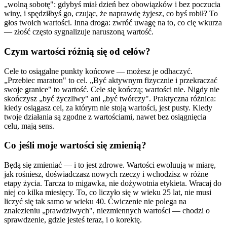
„wolną sobotę": gdybyś miał dzień bez obowiązków i bez poczucia
winy, i spędziłbyś go, czując, że naprawdę żyjesz, co byś robił? To
głos twoich wartości. Inna droga: zwróć uwagę na to, co cię wkurza
— złość często sygnalizuje naruszoną wartość.
Czym wartości różnią się od celów?
Cele to osiągalne punkty końcowe — możesz je odhaczyć.
„Przebiec maraton" to cel. „Być aktywnym fizycznie i przekraczać
swoje granice" to wartość. Cele się kończą; wartości nie. Nigdy nie
skończysz „być życzliwy" ani „być twórczy". Praktyczna różnica:
kiedy osiągasz cel, za którym nie stoją wartości, jest pusty. Kiedy
twoje działania są zgodne z wartościami, nawet bez osiągnięcia
celu, mają sens.
Co jeśli moje wartości się zmienią?
Będą się zmieniać — i to jest zdrowe. Wartości ewoluują w miarę,
jak rośniesz, doświadczasz nowych rzeczy i wchodzisz w różne
etapy życia. Tarcza to migawka, nie dożywotnia etykieta. Wracaj do
niej co kilka miesięcy. To, co liczyło się w wieku 25 lat, nie musi
liczyć się tak samo w wieku 40. Ćwiczenie nie polega na
znalezieniu „prawdziwych", niezmiennych wartości — chodzi o
sprawdzenie, gdzie jesteś teraz, i o korektę.