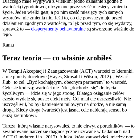
Dlaczego małe wygrywa z wielkim: jedno działanie zgodne z
wartością tygodniowo, utrzymane przez sześć miesięcy, zmienia
życie. Jeden wielki gest, a po nim sześć miesięcy tych samych
wzorców, nie zmienia nic. Jeśli to, co cię powstrzymuje przed
działaniem zgodnym z wartością, to lęk przed tym, co się wydarzy,
sprawdź to —
eksperymenty behawioralne
są stworzone właśnie do
tego.
Rama
Teraz teoria — co właśnie zrobiłeś
W Terapii Akceptacji i Zaangażowania (ACT) wartości to kierunki,
a nie punkty docelowe (Hayes, Strosahl i Wilson, 2012). „Wziąć
ślub" to cel. „Być kochającym, obecnym partnerem" to wartość.
Cele się kończą; wartości nie. Nie „dochodzi się" do bycia
życzliwym — idzie się w jego stronę. Dlatego osiąganie celów
często wydaje się puste: efekt mety. Cel miał cię uszczęśliwić. Nie
uszczęśliwił, bo był kamieniem milowym na drodze, a nie samą
drogą. Kiedy droga (wartość) jest jasna, cele nabierają sensu, bo
służą kierunkowi.
Tarcza, którą właśnie narysowałeś, to nie chwyt z poradników — to
zwalidowane narzędzie diagnostyczne używane w badaniach nad
ACT (Lundgren i in., 2012). A luka, którą zauważyłeś, między tym,