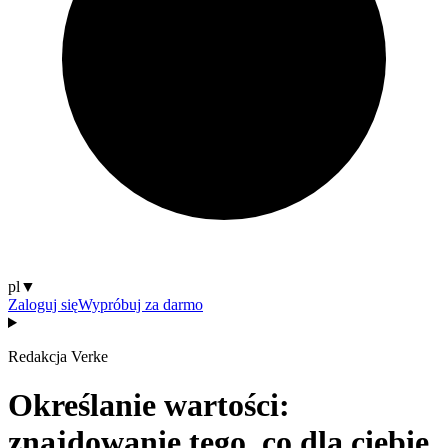
pl
▼
Zaloguj się
Wypróbuj za darmo
Redakcja Verke
Określanie wartości:
znajdowanie tego, co dla ciebie