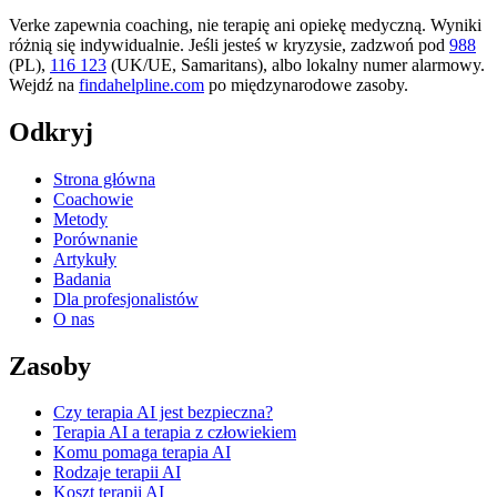
Verke zapewnia coaching, nie terapię ani opiekę medyczną. Wyniki
różnią się indywidualnie. Jeśli jesteś w kryzysie, zadzwoń pod
988
(PL),
116 123
(UK/UE, Samaritans),
albo lokalny numer alarmowy.
Wejdź na
findahelpline.com
po międzynarodowe zasoby.
Odkryj
Strona główna
Coachowie
Metody
Porównanie
Artykuły
Badania
Dla profesjonalistów
O nas
Zasoby
Czy terapia AI jest bezpieczna?
Terapia AI a terapia z człowiekiem
Komu pomaga terapia AI
Rodzaje terapii AI
Koszt terapii AI