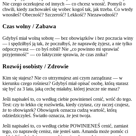
Nie czego oczekujesz od innych — co chcesz wnosić. Pomyśl o
chwili, kiedy zachowałeś się wobec kogoś tak, jak trzeba. Co wtedy
wnosiłeś? Obecność? Szczerość? Lekkość? Niezawodność?
Czas wolny / Zabawa
Gdybyś miał wolną sobotę — bez obowiązków i bez poczucia winy
— i spędziłbyś ją tak, że poczułbyś, że naprawdę żyjesz, a nie tylko
odpoczywasz — co byś robił? Nie „co powinno mi sprawiać
przyjemność" — co faktycznie sprawia, że czas znika?
Rozwój osobisty / Zdrowie
Kim się stajesz? Nie co utrzymujesz ani czym zarządzasz — w
kierunku czego rośniesz? Gdybyś miał opisać osobę, którą starasz
się być za 3 lata, jaką cechę miałaby, której jeszcze nie masz?
Jeśli napisałeś to, co według ciebie powinieneś cenić, wróć do tego.
Test: czy to lekko cię rozświetla, kiedy czytasz, czy raczej czujesz,
że to obowiązek? Obowiązek oznacza cudzą wartość, którą
odziedziczyłeś. Światło oznacza, że jest twoja.
Jeśli napisałeś to, co według ciebie POWINIENEŚ cenić, zamiast
tego, co naprawdę cenisz, nie jesteś sam. Amanda może pomóc ci