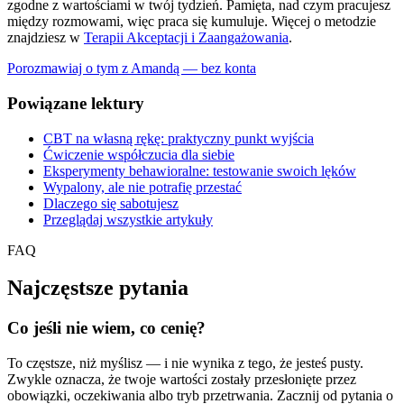
zgodne z wartościami w twój tydzień. Pamięta, nad czym pracujesz
między rozmowami, więc praca się kumuluje. Więcej o metodzie
znajdziesz w
Terapii Akceptacji i Zaangażowania
.
Porozmawiaj o tym z Amandą — bez konta
Powiązane lektury
CBT na własną rękę: praktyczny punkt wyjścia
Ćwiczenie współczucia dla siebie
Eksperymenty behawioralne: testowanie swoich lęków
Wypalony, ale nie potrafię przestać
Dlaczego się sabotujesz
Przeglądaj wszystkie artykuły
FAQ
Najczęstsze pytania
Co jeśli nie wiem, co cenię?
To częstsze, niż myślisz — i nie wynika z tego, że jesteś pusty.
Zwykle oznacza, że twoje wartości zostały przesłonięte przez
obowiązki, oczekiwania albo tryb przetrwania. Zacznij od pytania o