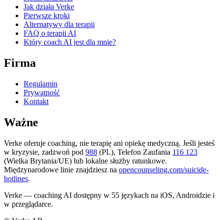
Jak działa Verke
Pierwsze kroki
Alternatywy dla terapii
FAQ o terapii AI
Który coach AI jest dla mnie?
Firma
Regulamin
Prywatność
Kontakt
Ważne
Verke oferuje coaching, nie terapię ani opiekę medyczną. Jeśli jesteś
w kryzysie, zadzwoń pod
988
(PL), Telefon Zaufania
116 123
(Wielka Brytania/UE) lub lokalne służby ratunkowe.
Międzynarodowe linie znajdziesz na
opencounseling.com/suicide-
hotlines
.
Verke — coaching AI dostępny w 55 językach na iOS, Androidzie i
w przeglądarce.