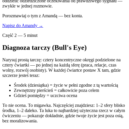
oddzielić odziedziczone oczekiwania od prawdziwego sygnału —
zwykle w jednej rozmowie.
Porozmawiaj o tym z Amandą — bez konta.
Napisz do Amandy →
Część 2 — 5 minut
Diagnoza tarczy (Bull's Eye)
Narysuj prostą tarczę: cztery koncentryczne okręgi podzielone na
cztery ćwiartki — po jednej na każdą sferę (praca, relacje, czas
wolny, rozwój osobisty). W każdej ćwiartce postaw X tam, gdzie
szczerze jesteś teraz:
Środek (dziesiątka) = życie w pełni zgodne z tą wartością
Zewnętrzny pierścień = całkowicie poza celem
Gdzieś pomiędzy = uczciwa ocena
To nie ocena. To migawka. Najczęściej znajdziesz: 1–2 sfery blisko
środka, 1–2 daleko. Ta luka to najbardziej użyteczna rzecz w całym
ćwiczeniu — pokazuje dokładnie, gdzie twoje życie jest poza osią,
bez moralizowania.