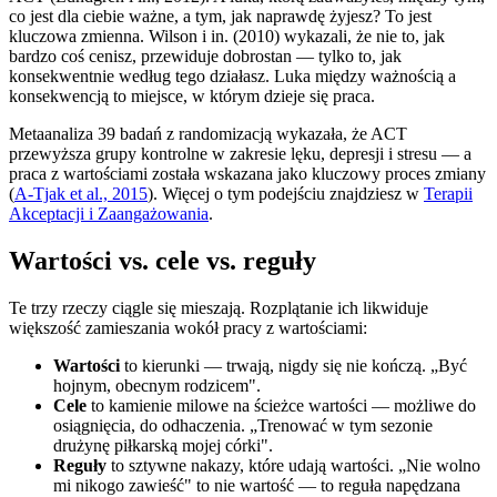
co jest dla ciebie ważne, a tym, jak naprawdę żyjesz? To jest
kluczowa zmienna. Wilson i in. (2010) wykazali, że nie to, jak
bardzo coś cenisz, przewiduje dobrostan — tylko to, jak
konsekwentnie według tego działasz. Luka między ważnością a
konsekwencją to miejsce, w którym dzieje się praca.
Metaanaliza 39 badań z randomizacją wykazała, że ACT
przewyższa grupy kontrolne w zakresie lęku, depresji i stresu — a
praca z wartościami została wskazana jako kluczowy proces zmiany
(
A-Tjak et al., 2015
).
Więcej o tym podejściu znajdziesz w
Terapii
Akceptacji i Zaangażowania
.
Wartości vs. cele vs. reguły
Te trzy rzeczy ciągle się mieszają. Rozplątanie ich likwiduje
większość zamieszania wokół pracy z wartościami:
Wartości
to kierunki — trwają, nigdy się nie kończą. „Być
hojnym, obecnym rodzicem".
Cele
to kamienie milowe na ścieżce wartości — możliwe do
osiągnięcia, do odhaczenia. „Trenować w tym sezonie
drużynę piłkarską mojej córki".
Reguły
to sztywne nakazy, które udają wartości. „Nie wolno
mi nikogo zawieść" to nie wartość — to reguła napędzana