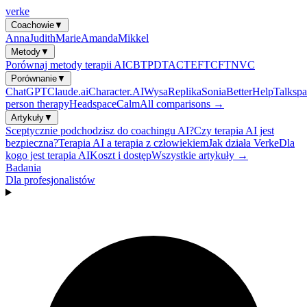
verke
Coachowie
▼
Anna
Judith
Marie
Amanda
Mikkel
Metody
▼
Porównaj metody terapii AI
CBT
PDT
ACT
EFT
CFT
NVC
Porównanie
▼
ChatGPT
Claude.ai
Character.AI
Wysa
Replika
Sonia
BetterHelp
Talkspa
person therapy
Headspace
Calm
All comparisons →
Artykuły
▼
Sceptycznie podchodzisz do coachingu AI?
Czy terapia AI jest
bezpieczna?
Terapia AI a terapia z człowiekiem
Jak działa Verke
Dla
kogo jest terapia AI
Koszt i dostęp
Wszystkie artykuły →
Badania
Dla profesjonalistów