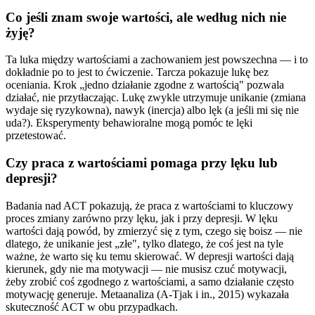
Co jeśli znam swoje wartości, ale według nich nie
żyję?
Ta luka między wartościami a zachowaniem jest powszechna — i to
dokładnie po to jest to ćwiczenie. Tarcza pokazuje lukę bez
oceniania. Krok „jedno działanie zgodne z wartością" pozwala
działać, nie przytłaczając. Lukę zwykle utrzymuje unikanie (zmiana
wydaje się ryzykowna), nawyk (inercja) albo lęk (a jeśli mi się nie
uda?). Eksperymenty behawioralne mogą pomóc te lęki
przetestować.
Czy praca z wartościami pomaga przy lęku lub
depresji?
Badania nad ACT pokazują, że praca z wartościami to kluczowy
proces zmiany zarówno przy lęku, jak i przy depresji. W lęku
wartości dają powód, by zmierzyć się z tym, czego się boisz — nie
dlatego, że unikanie jest „złe", tylko dlatego, że coś jest na tyle
ważne, że warto się ku temu skierować. W depresji wartości dają
kierunek, gdy nie ma motywacji — nie musisz czuć motywacji,
żeby zrobić coś zgodnego z wartościami, a samo działanie często
motywację generuje. Metaanaliza (A-Tjak i in., 2015) wykazała
skuteczność ACT w obu przypadkach.