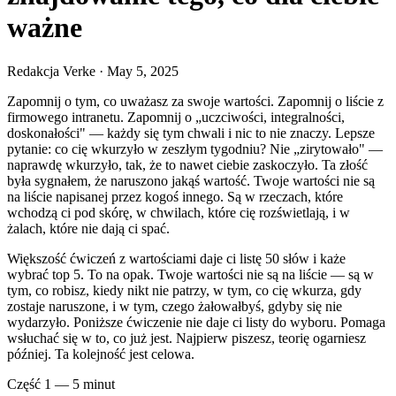
ważne
Redakcja Verke
·
May 5, 2025
Zapomnij o tym, co uważasz za swoje wartości. Zapomnij o liście z
firmowego intranetu. Zapomnij o „uczciwości, integralności,
doskonałości" — każdy się tym chwali i nic to nie znaczy. Lepsze
pytanie: co cię wkurzyło w zeszłym tygodniu? Nie „zirytowało" —
naprawdę wkurzyło, tak, że to nawet ciebie zaskoczyło. Ta złość
była sygnałem, że naruszono jakąś wartość. Twoje wartości nie są
na liście napisanej przez kogoś innego. Są w rzeczach, które
wchodzą ci pod skórę, w chwilach, które cię rozświetlają, i w
żalach, które nie dają ci spać.
Większość ćwiczeń z wartościami daje ci listę 50 słów i każe
wybrać top 5. To na opak. Twoje wartości nie są na liście — są w
tym, co robisz, kiedy nikt nie patrzy, w tym, co cię wkurza, gdy
zostaje naruszone, i w tym, czego żałowałbyś, gdyby się nie
wydarzyło. Poniższe ćwiczenie nie daje ci listy do wyboru. Pomaga
wsłuchać się w to, co już jest. Najpierw piszesz, teorię ogarniesz
później. Ta kolejność jest celowa.
Część 1 — 5 minut