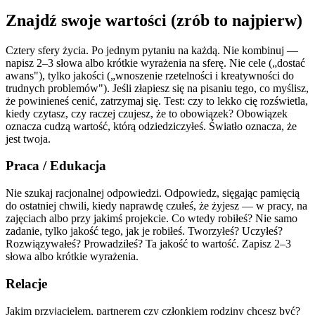
Znajdź swoje wartości (zrób to najpierw)
Cztery sfery życia. Po jednym pytaniu na każdą. Nie kombinuj —
napisz 2–3 słowa albo krótkie wyrażenia na sferę. Nie cele („dostać
awans"), tylko jakości („wnoszenie rzetelności i kreatywności do
trudnych problemów"). Jeśli złapiesz się na pisaniu tego, co myślisz,
że powinieneś cenić, zatrzymaj się. Test: czy to lekko cię rozświetla,
kiedy czytasz, czy raczej czujesz, że to obowiązek? Obowiązek
oznacza cudzą wartość, którą odziedziczyłeś. Światło oznacza, że
jest twoja.
Praca / Edukacja
Nie szukaj racjonalnej odpowiedzi. Odpowiedz, sięgając pamięcią
do ostatniej chwili, kiedy naprawdę czułeś, że żyjesz — w pracy, na
zajęciach albo przy jakimś projekcie. Co wtedy robiłeś? Nie samo
zadanie, tylko jakość tego, jak je robiłeś. Tworzyłeś? Uczyłeś?
Rozwiązywałeś? Prowadziłeś? Ta jakość to wartość. Zapisz 2–3
słowa albo krótkie wyrażenia.
Relacje
Jakim przyjacielem, partnerem czy członkiem rodziny chcesz być?