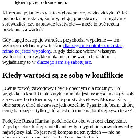
lękiem przed odrzuceniem.
Kluczowe pytanie: czy ja to wybrałem, czy odziedziczyłem? Jeśli
pochodzi od rodzica, kultury, religii, pracodawcy — i nigdy nie
sprawdziłeś, czy naprawdę jest twoje — może to być reguła
przebrana za wartość.
Gdy napęd zastępuje wartości, przychodzi wypalenie — ten
wzorzec rozkładamy w tekście
dlaczego nie potrafisz przestać,
mimo że jesteś wypalony
. A gdy działasz wbrew własnym
wartościom, to zwykle unikanie, a nie wada charakteru —
wyjaśniamy to w
dlaczego sam się sabotujesz
.
Kiedy wartości są ze sobą w konflikcie
„Cenię rozwój zawodowy i bycie obecnym dla rodziny". To
wygląda na konflikt, ale zwykle nim nie jest. Wartości nie są ze sobą
sprzeczne, bo to kierunki, a nie punkty docelowe. Możesz iść w
obie strony, choć nie zawsze jednocześnie. Pytanie nie brzmi „którą
cenię bardziej?", tylko „która jest dla mnie najbardziej żywa teraz?".
Podejście Russa Harrisa: podchodź do obu wartości elastycznie.
Zapytaj siebie, której zaniedbanie w tym tygodniu spowodowałoby
największy żal. To jest twój kompas na ten tydzień — nie na
zawsze, nie na cały miesiąc. Tylko na ten tydzień.