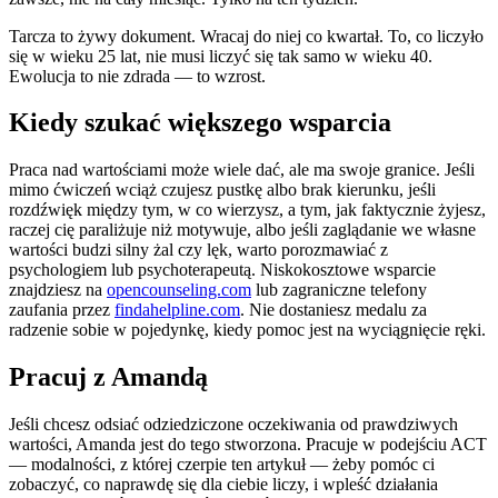
Tarcza to żywy dokument. Wracaj do niej co kwartał. To, co liczyło
się w wieku 25 lat, nie musi liczyć się tak samo w wieku 40.
Ewolucja to nie zdrada — to wzrost.
Kiedy szukać większego wsparcia
Praca nad wartościami może wiele dać, ale ma swoje granice. Jeśli
mimo ćwiczeń wciąż czujesz pustkę albo brak kierunku, jeśli
rozdźwięk między tym, w co wierzysz, a tym, jak faktycznie żyjesz,
raczej cię paraliżuje niż motywuje, albo jeśli zaglądanie we własne
wartości budzi silny żal czy lęk, warto porozmawiać z
psychologiem lub psychoterapeutą. Niskokosztowe wsparcie
znajdziesz na
opencounseling.com
lub zagraniczne telefony
zaufania przez
findahelpline.com
. Nie dostaniesz medalu za
radzenie sobie w pojedynkę, kiedy pomoc jest na wyciągnięcie ręki.
Pracuj z Amandą
Jeśli chcesz odsiać odziedziczone oczekiwania od prawdziwych
wartości, Amanda jest do tego stworzona. Pracuje w podejściu ACT
— modalności, z której czerpie ten artykuł — żeby pomóc ci
zobaczyć, co naprawdę się dla ciebie liczy, i wpleść działania