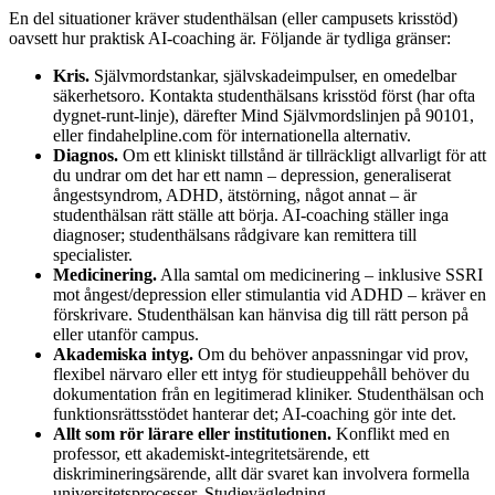
En del situationer kräver studenthälsan (eller campusets krisstöd)
oavsett hur praktisk AI-coaching är. Följande är tydliga gränser:
Kris.
Självmordstankar, självskadeimpulser, en omedelbar
säkerhetsoro. Kontakta studenthälsans krisstöd först (har ofta
dygnet-runt-linje), därefter Mind Självmordslinjen på 90101,
eller findahelpline.com för internationella alternativ.
Diagnos.
Om ett kliniskt tillstånd är tillräckligt allvarligt för att
du undrar om det har ett namn – depression, generaliserat
ångestsyndrom, ADHD, ätstörning, något annat – är
studenthälsan rätt ställe att börja. AI-coaching ställer inga
diagnoser; studenthälsans rådgivare kan remittera till
specialister.
Medicinering.
Alla samtal om medicinering – inklusive SSRI
mot ångest/depression eller stimulantia vid ADHD – kräver en
förskrivare. Studenthälsan kan hänvisa dig till rätt person på
eller utanför campus.
Akademiska intyg.
Om du behöver anpassningar vid prov,
flexibel närvaro eller ett intyg för studieuppehåll behöver du
dokumentation från en legitimerad kliniker. Studenthälsan och
funktionsrättsstödet hanterar det; AI-coaching gör inte det.
Allt som rör lärare eller institutionen.
Konflikt med en
professor, ett akademiskt-integritetsärende, ett
diskrimineringsärende, allt där svaret kan involvera formella
universitetsprocesser. Studievägledning,