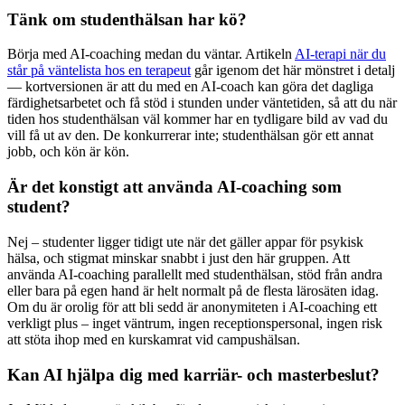
Tänk om studenthälsan har kö?
Börja med AI-coaching medan du väntar. Artikeln
AI-terapi när du
står på väntelista hos en terapeut
går igenom det här mönstret i detalj
— kortversionen är att du med en AI-coach kan göra det dagliga
färdighetsarbetet och få stöd i stunden under väntetiden, så att du när
tiden hos studenthälsan väl kommer har en tydligare bild av vad du
vill få ut av den. De konkurrerar inte; studenthälsan gör ett annat
jobb, och kön är kön.
Är det konstigt att använda AI-coaching som
student?
Nej – studenter ligger tidigt ute när det gäller appar för psykisk
hälsa, och stigmat minskar snabbt i just den här gruppen. Att
använda AI-coaching parallellt med studenthälsan, stöd från andra
eller bara på egen hand är helt normalt på de flesta lärosäten idag.
Om du är orolig för att bli sedd är anonymiteten i AI-coaching ett
verkligt plus – inget väntrum, ingen receptionspersonal, ingen risk
att stöta ihop med en kurskamrat vid campushälsan.
Kan AI hjälpa dig med karriär- och masterbeslut?