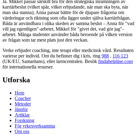
Ja. Mikkel passar särskilt bra för den strategiska inramningen av
karriärbeslut (vilket spår, vilket erbjudande, när man ska byta, när
man ska stanna); Anna passar bättre för de djupare frågorna om
värderingar och riktning som ofta ligger under själva karriärfrågan.
Båda är användbara i olika skeden av samma beslut – Anna för "vad
vill jag egentligen"-arbetet, Mikkel för "givet det, vad gör jag"-
arbetet. Många studenter använder båda beroende på vilken version
av frågan som tar mest plats just den veckan.
Verke erbjuder coaching, inte terapi eller medicinsk vård. Resultaten
varierar per individ. Om du befinner dig i kris, ring
988
,
116 123
(UK/EU, Samaritans),
eller larmcentralen. Besök
findahelpline.com
för internationella resurser.
Utforska
Hem
Coacher
Metoder
Jämför
Artiklar
Forskning
För yrkesverksamma
Om oss