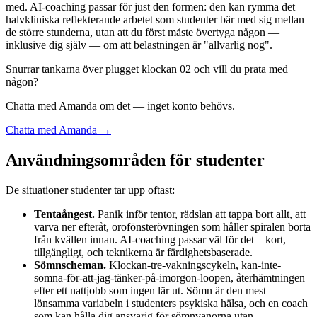
med. AI-coaching passar för just den formen: den kan rymma det
halvkliniska reflekterande arbetet som studenter bär med sig mellan
de större stunderna, utan att du först måste övertyga någon —
inklusive dig själv — om att belastningen är "allvarlig nog".
Snurrar tankarna över plugget klockan 02 och vill du prata med
någon?
Chatta med Amanda om det — inget konto behövs.
Chatta med Amanda →
Användningsområden för studenter
De situationer studenter tar upp oftast:
Tentaångest.
Panik inför tentor, rädslan att tappa bort allt, att
varva ner efteråt, orofönsterövningen som håller spiralen borta
från kvällen innan. AI-coaching passar väl för det – kort,
tillgängligt, och teknikerna är färdighetsbaserade.
Sömnscheman.
Klockan-tre-vakningscykeln, kan-inte-
somna-för-att-jag-tänker-på-imorgon-loopen, återhämtningen
efter ett nattjobb som ingen lär ut. Sömn är den mest
lönsamma variabeln i studenters psykiska hälsa, och en coach
som kan hålla dig ansvarig för sömnvanorna utan