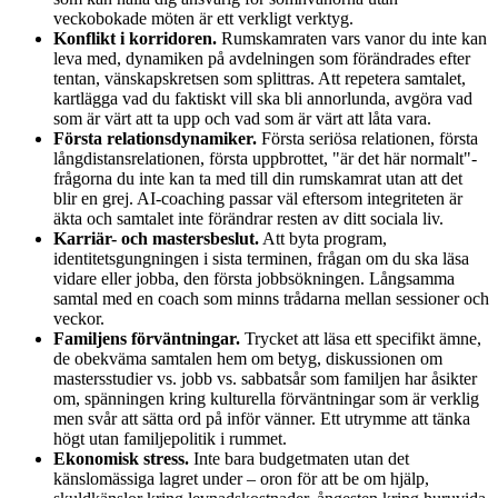
veckobokade möten är ett verkligt verktyg.
Konflikt i korridoren.
Rumskamraten vars vanor du inte kan
leva med, dynamiken på avdelningen som förändrades efter
tentan, vänskapskretsen som splittras. Att repetera samtalet,
kartlägga vad du faktiskt vill ska bli annorlunda, avgöra vad
som är värt att ta upp och vad som är värt att låta vara.
Första relationsdynamiker.
Första seriösa relationen, första
långdistansrelationen, första uppbrottet, "är det här normalt"-
frågorna du inte kan ta med till din rumskamrat utan att det
blir en grej. AI-coaching passar väl eftersom integriteten är
äkta och samtalet inte förändrar resten av ditt sociala liv.
Karriär- och mastersbeslut.
Att byta program,
identitetsgungningen i sista terminen, frågan om du ska läsa
vidare eller jobba, den första jobbsökningen. Långsamma
samtal med en coach som minns trådarna mellan sessioner och
veckor.
Familjens förväntningar.
Trycket att läsa ett specifikt ämne,
de obekväma samtalen hem om betyg, diskussionen om
mastersstudier vs. jobb vs. sabbatsår som familjen har åsikter
om, spänningen kring kulturella förväntningar som är verklig
men svår att sätta ord på inför vänner. Ett utrymme att tänka
högt utan familjepolitik i rummet.
Ekonomisk stress.
Inte bara budgetmaten utan det
känslomässiga lagret under – oron för att be om hjälp,