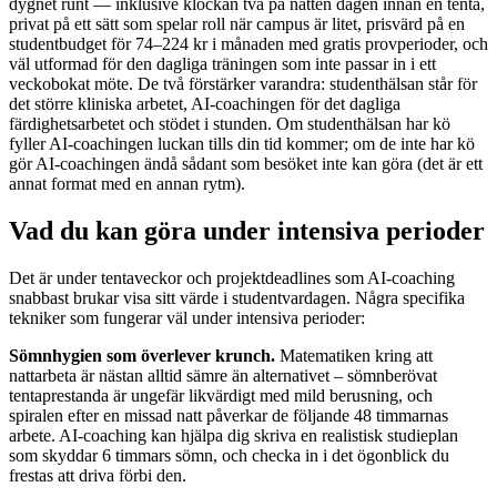
dygnet runt — inklusive klockan två på natten dagen innan en tenta,
privat på ett sätt som spelar roll när campus är litet, prisvärd på en
studentbudget för 74–224 kr i månaden med gratis provperioder, och
väl utformad för den dagliga träningen som inte passar in i ett
veckobokat möte. De två förstärker varandra: studenthälsan står för
det större kliniska arbetet, AI-coachingen för det dagliga
färdighetsarbetet och stödet i stunden. Om studenthälsan har kö
fyller AI-coachingen luckan tills din tid kommer; om de inte har kö
gör AI-coachingen ändå sådant som besöket inte kan göra (det är ett
annat format med en annan rytm).
Vad du kan göra under intensiva perioder
Det är under tentaveckor och projektdeadlines som AI-coaching
snabbast brukar visa sitt värde i studentvardagen. Några specifika
tekniker som fungerar väl under intensiva perioder:
Sömnhygien som överlever krunch.
Matematiken kring att
nattarbeta är nästan alltid sämre än alternativet – sömnberövat
tentaprestanda är ungefär likvärdigt med mild berusning, och
spiralen efter en missad natt påverkar de följande 48 timmarnas
arbete. AI-coaching kan hjälpa dig skriva en realistisk studieplan
som skyddar 6 timmars sömn, och checka in i det ögonblick du
frestas att driva förbi den.