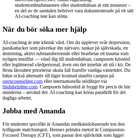
studentombudsmannen eller studenthälsan är rätt instanser –
en del av de samtalen behöver vara dokumenterade på ett sätt
AI-coaching inte kan stötta.
När du bör söka mer hjälp
AI-coaching är inte klinisk vård. Om du upplever svår depression,
panikattacker som påverkar din närvaro, tankar på självskada, en
ätstörning, aktivt substansberoende eller bearbetar ett trauma som
nyligen inträffat — vänd dig till studenthälsan, campusets krisstöd
eller legitimerad vårdpersonal, även om det innebär att stå i kö. De
flesta lärosäten prioriterar akuta fall framför vanliga väntetider. Du
hittar också alternativ till lägre kostnad utanför campus på
opencounseling.com
eller internationella stödlinjer via
findahelpline.com
. Campusets hälsostöd är byggt för precis de här
stunderna – använd det. AI-coaching kan köras parallellt för det
dagliga arbetet.
Jobba med Amanda
För studenter specifikt är Amandas medkänslobaserade ton den
tydligaste matchningen. Hennes primära metod är Compassion-
Focused Therapy (CFT), som passar den självkritik som ligger