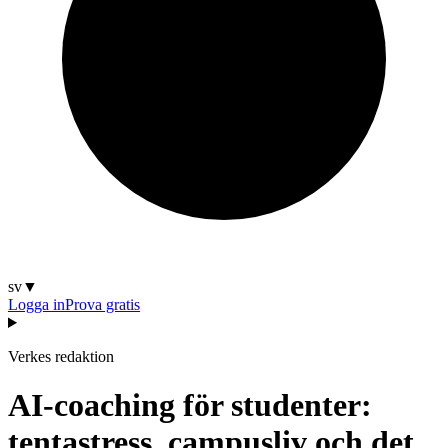
sv
▼
Logga in
Prova gratis
Verkes redaktion
AI-coaching för studenter:
tentastress, campusliv och det