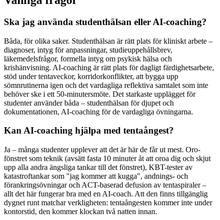
Ska jag använda studenthälsan eller AI-coaching?
Båda, för olika saker. Studenthälsan är rätt plats för kliniskt arbete –
diagnoser, intyg för anpassningar, studieuppehållsbrev,
läkemedelsfrågor, formella intyg om psykisk hälsa och
krishänvisning. AI-coaching är rätt plats för dagligt färdighetsarbete,
stöd under tentaveckor, korridorkonflikter, att bygga upp
sömnrutinerna igen och det vardagliga reflektiva samtalet som inte
behöver ske i ett 50-minutersmöte. Det starkaste upplägget för
studenter använder båda – studenthälsan för djupet och
dokumentationen, AI-coaching för de vardagliga övningarna.
Kan AI-coaching hjälpa med tentaångest?
Ja – många studenter upplever att det är här de får ut mest. Oro-
fönstret som teknik (avsätt fasta 10 minuter åt att oroa dig och skjut
upp alla andra ängsliga tankar till det fönstret), KBT-tester av
katastroftankar som "jag kommer att kugga", andnings- och
förankringsövningar och ACT-baserad defusion av tentaspiraler –
allt det här fungerar bra med en AI-coach. Att den finns tillgänglig
dygnet runt matchar verkligheten: tentaångesten kommer inte under
kontorstid, den kommer klockan två natten innan.