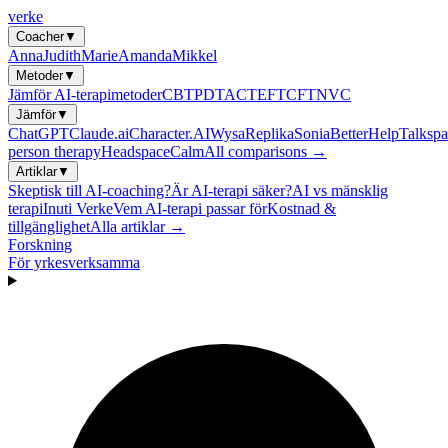
verke
Coacher
▼
Anna
Judith
Marie
Amanda
Mikkel
Metoder
▼
Jämför AI-terapimetoder
CBT
PDT
ACT
EFT
CFT
NVC
Jämför
▼
ChatGPT
Claude.ai
Character.AI
Wysa
Replika
Sonia
BetterHelp
Talkspa
person therapy
Headspace
Calm
All comparisons →
Artiklar
▼
Skeptisk till AI-coaching?
Är AI-terapi säker?
AI vs mänsklig
terapi
Inuti Verke
Vem AI-terapi passar för
Kostnad &
tillgänglighet
Alla artiklar →
Forskning
För yrkesverksamma