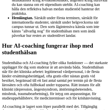
skuldkänslor kring levnadskostnader, ångesten kring huruvida
du kan stanna om ett stipendium uteblir. AI-coaching kan
hålla den reflektiva halvan medan studiestöd hanterar det
praktiska.
Hemlängtan.
Särskilt under första terminen, särskilt för
internationella studenter, särskilt under helgveckorna när
campus tunnar ut. Den sorts lågintensiva känsla som inte
känns "allvarlig nog" för studenthälsan men som ändå
påverkar hur resten av studentlivet landar.
Hur AI-coaching fungerar ihop med
studenthälsan
Studenthälsa och AI-coaching fyller olika funktioner — det starkaste
upplägget för dig som studerar är att använda båda. Studenthälsan
står för det kliniska arbetet: legitimerad vårdpersonal, i de flesta
länder ersättningsberättigad, ofta gratis eller nästan gratis vid
besöket, begränsad till ett fast antal samtal per termin på de flesta
lärosäten och ofta fullbokad under topparna. Rätt instans för allt
kliniskt (depression, ångestsyndrom, ätstörningsbeteenden,
missbruk, traumabearbetning), för intyg om anpassningar, för
studieuppehållsbrev, för medicinremisser och för krishänvisning.
AI-coaching är lagret som löper parallellt med det. Tillgänglig