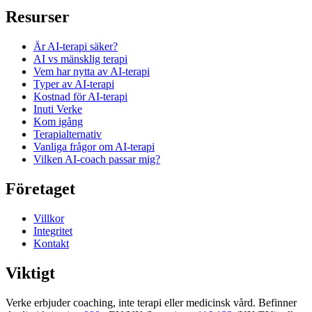
Resurser
Är AI-terapi säker?
AI vs mänsklig terapi
Vem har nytta av AI-terapi
Typer av AI-terapi
Kostnad för AI-terapi
Inuti Verke
Kom igång
Terapi­alternativ
Vanliga frågor om AI-terapi
Vilken AI-coach passar mig?
Företaget
Villkor
Integritet
Kontakt
Viktigt
Verke erbjuder coaching, inte terapi eller medicinsk vård. Befinner