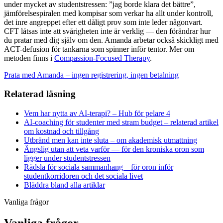
under mycket av studentstressen: ”jag borde klara det bättre”,
jämförelsespiralen med kompisar som verkar ha allt under kontroll,
det inre angreppet efter ett dåligt prov som inte leder någonvart.
CFT låtsas inte att svårigheten inte är verklig — den förändrar hur
du pratar med dig själv om den. Amanda arbetar också skickligt med
ACT-defusion för tankarna som spinner inför tentor. Mer om
metoden finns i
Compassion-Focused Therapy
.
Prata med Amanda – ingen registrering, ingen betalning
Relaterad läsning
Vem har nytta av AI-terapi? – Hub för pelare 4
AI-coaching för studenter med stram budget – relaterad artikel
om kostnad och tillgång
Utbränd men kan inte sluta – om akademisk utmattning
Ängslig utan att veta varför — för den kroniska oron som
ligger under studentstressen
Rädsla för sociala sammanhang – för oron inför
studentkorridoren och det sociala livet
Bläddra bland alla artiklar
Vanliga frågor
Vanliga frågor