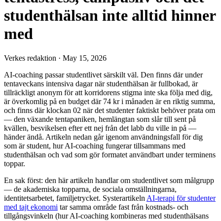
studenthälsan inte alltid hinner
med
Verkes redaktion
·
May 15, 2026
AI-coaching passar studentlivet särskilt väl. Den finns där under
tentaveckans intensiva dagar när studenthälsan är fullbokad, är
tillräckligt anonym för att korridorens stigma inte ska följa med dig,
är överkomlig på en budget där 74 kr i månaden är en riktig summa,
och finns där klockan 02 när det studenter faktiskt behöver prata om
— den växande tentapaniken, hemlängtan som slår till sent på
kvällen, besvikelsen efter ett nej från det labb du ville in på —
händer ändå. Artikeln nedan går igenom användningsfall för dig
som är student, hur AI-coaching fungerar tillsammans med
studenthälsan och vad som gör formatet användbart under terminens
toppar.
En sak först: den här artikeln handlar om studentlivet som målgrupp
— de akademiska topparna, de sociala omställningarna,
identitetsarbetet, familjetrycket. Systerartikeln
AI-terapi för studenter
med tajt ekonomi
tar samma område fast från kostnads- och
tillgångsvinkeln (hur AI-coaching kombineras med studenthälsans