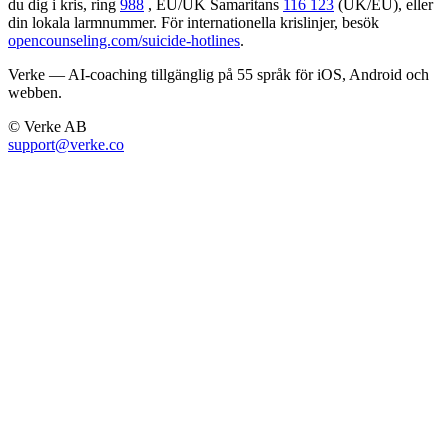
du dig i kris, ring
988
, EU/UK Samaritans
116 123
(UK/EU), eller
din lokala larmnummer. För internationella krislinjer, besök
opencounseling.com/suicide-hotlines
.
Verke — AI-coaching tillgänglig på 55 språk för iOS, Android och
webben.
© Verke AB
support@verke.co