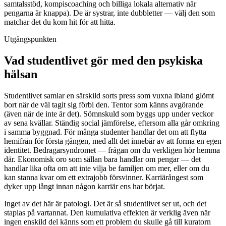
samtalsstöd, kompiscoaching och billiga lokala alternativ när
pengarna är knappa). De är systrar, inte dubbletter — välj den som
matchar det du kom hit för att hitta.
Utgångspunkten
Vad studentlivet gör med den psykiska
hälsan
Studentlivet samlar en särskild sorts press som vuxna ibland glömt
bort när de väl tagit sig förbi den. Tentor som känns avgörande
(även när de inte är det). Sömnskuld som byggs upp under veckor
av sena kvällar. Ständig social jämförelse, eftersom alla går omkring
i samma byggnad. För många studenter handlar det om att flytta
hemifrån för första gången, med allt det innebär av att forma en egen
identitet. Bedragarsyndromet — frågan om du verkligen hör hemma
där. Ekonomisk oro som sällan bara handlar om pengar — det
handlar lika ofta om att inte vilja be familjen om mer, eller om du
kan stanna kvar om ett extrajobb försvinner. Karriärångest som
dyker upp långt innan någon karriär ens har börjat.
Inget av det här är patologi. Det är så studentlivet ser ut, och det
staplas på vartannat. Den kumulativa effekten är verklig även när
ingen enskild del känns som ett problem du skulle gå till kuratorn