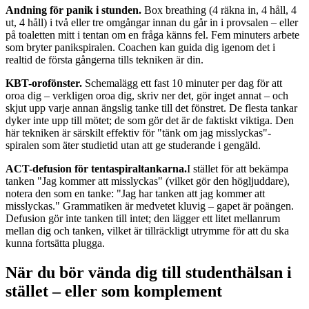
Andning för panik i stunden.
Box breathing (4 räkna in, 4 håll, 4
ut, 4 håll) i två eller tre omgångar innan du går in i provsalen – eller
på toaletten mitt i tentan om en fråga känns fel. Fem minuters arbete
som bryter panikspiralen. Coachen kan guida dig igenom det i
realtid de första gångerna tills tekniken är din.
KBT-orofönster.
Schemalägg ett fast 10 minuter per dag för att
oroa dig – verkligen oroa dig, skriv ner det, gör inget annat – och
skjut upp varje annan ängslig tanke till det fönstret. De flesta tankar
dyker inte upp till mötet; de som gör det är de faktiskt viktiga. Den
här tekniken är särskilt effektiv för "tänk om jag misslyckas"-
spiralen som äter studietid utan att ge studerande i gengäld.
ACT-defusion för tentaspiraltankarna.
I stället för att bekämpa
tanken "Jag kommer att misslyckas" (vilket gör den högljuddare),
notera den som en tanke: "Jag har tanken att jag kommer att
misslyckas." Grammatiken är medvetet kluvig – gapet är poängen.
Defusion gör inte tanken till intet; den lägger ett litet mellanrum
mellan dig och tanken, vilket är tillräckligt utrymme för att du ska
kunna fortsätta plugga.
När du bör vända dig till studenthälsan i
stället – eller som komplement