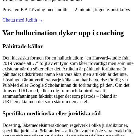
Prova en KBT-övning med Judith — 2 minuter, ingen e-post krävs.
Chatta med Judith →
Var hallucination dyker upp i coaching
Påhittade källor
Den klassiska formen för en hallucination: "en Harvard-studie från
2019 visade att…" följt av ett fynd som låter trovärdigt men som inte
existerar när du söker efter det. Artikeln är påhittad; författarna är
påhittade; tidskriftens namn kan vara äkta men artikeln är det inte.
Lösningen är att verifiera varje källa som har betydelse för dig via
PubMed eller Google Scholar innan du förlitar dig på den. Om det
finns en URL med, klicka dig fram och kontrollera att
sammanfattningen faktiskt säger det som påstods – ibland är
URL:en äkta men det som står om den är fel.
Specifika medicinska eller juridiska råd
Dosering, läkemedelsinteraktioner, regelverk i olika jurisdiktioner,
specifika juridiska förfaranden – allt där svaret måste vara exakt rätt,