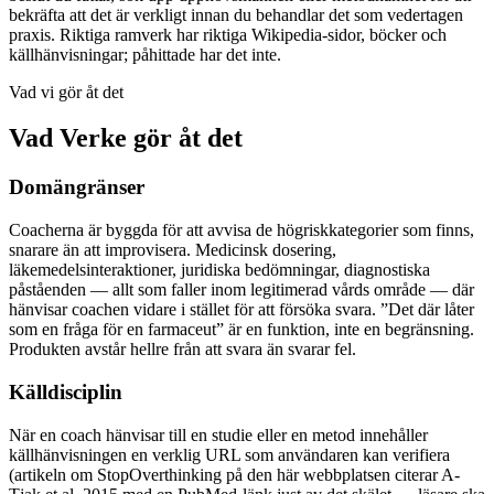
bekräfta att det är verkligt innan du behandlar det som vedertagen
praxis. Riktiga ramverk har riktiga Wikipedia-sidor, böcker och
källhänvisningar; påhittade har det inte.
Vad vi gör åt det
Vad Verke gör åt det
Domängränser
Coacherna är byggda för att avvisa de högriskkategorier som finns,
snarare än att improvisera. Medicinsk dosering,
läkemedelsinteraktioner, juridiska bedömningar, diagnostiska
påståenden — allt som faller inom legitimerad vårds område — där
hänvisar coachen vidare i stället för att försöka svara. ”Det där låter
som en fråga för en farmaceut” är en funktion, inte en begränsning.
Produkten avstår hellre från att svara än svarar fel.
Källdisciplin
När en coach hänvisar till en studie eller en metod innehåller
källhänvisningen en verklig URL som användaren kan verifiera
(artikeln om StopOverthinking på den här webbplatsen citerar A-