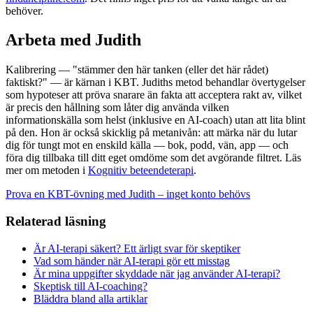
behöver.
Arbeta med Judith
Kalibrering — "stämmer den här tanken (eller det här rådet)
faktiskt?" — är kärnan i KBT. Judiths metod behandlar övertygelser
som hypoteser att pröva snarare än fakta att acceptera rakt av, vilket
är precis den hållning som låter dig använda vilken
informationskälla som helst (inklusive en AI-coach) utan att lita blint
på den. Hon är också skicklig på metanivån: att märka när du lutar
dig för tungt mot en enskild källa — bok, podd, vän, app — och
föra dig tillbaka till ditt eget omdöme som det avgörande filtret. Läs
mer om metoden i
Kognitiv beteendeterapi
.
Prova en KBT-övning med Judith – inget konto behövs
Relaterad läsning
Är AI-terapi säkert? Ett ärligt svar för skeptiker
Vad som händer när AI-terapi gör ett misstag
Är mina uppgifter skyddade när jag använder AI-terapi?
Skeptisk till AI-coaching?
Bläddra bland alla artiklar