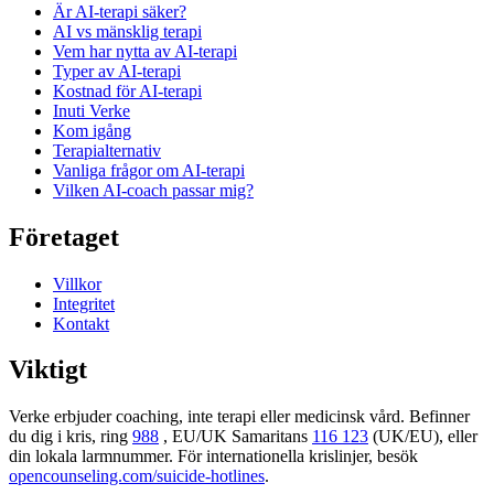
Är AI-terapi säker?
AI vs mänsklig terapi
Vem har nytta av AI-terapi
Typer av AI-terapi
Kostnad för AI-terapi
Inuti Verke
Kom igång
Terapi­alternativ
Vanliga frågor om AI-terapi
Vilken AI-coach passar mig?
Företaget
Villkor
Integritet
Kontakt
Viktigt
Verke erbjuder coaching, inte terapi eller medicinsk vård. Befinner
du dig i kris, ring
988
, EU/UK Samaritans
116 123
(UK/EU), eller
din lokala larmnummer. För internationella krislinjer, besök
opencounseling.com/suicide-hotlines
.