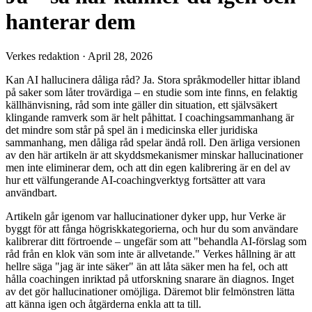
hanterar dem
Verkes redaktion
·
April 28, 2026
Kan AI hallucinera dåliga råd? Ja. Stora språkmodeller hittar ibland
på saker som låter trovärdiga – en studie som inte finns, en felaktig
källhänvisning, råd som inte gäller din situation, ett självsäkert
klingande ramverk som är helt påhittat. I coachingsammanhang är
det mindre som står på spel än i medicinska eller juridiska
sammanhang, men dåliga råd spelar ändå roll. Den ärliga versionen
av den här artikeln är att skyddsmekanismer minskar hallucinationer
men inte eliminerar dem, och att din egen kalibrering är en del av
hur ett välfungerande AI-coachingverktyg fortsätter att vara
användbart.
Artikeln går igenom var hallucinationer dyker upp, hur Verke är
byggt för att fånga högriskkategorierna, och hur du som användare
kalibrerar ditt förtroende – ungefär som att "behandla AI-förslag som
råd från en klok vän som inte är allvetande." Verkes hållning är att
hellre säga "jag är inte säker" än att låta säker men ha fel, och att
hålla coachingen inriktad på utforskning snarare än diagnos. Inget
av det gör hallucinationer omöjliga. Däremot blir felmönstren lätta
att känna igen och åtgärderna enkla att ta till.