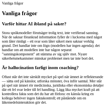
Vanliga frågor
Vanliga frågor
Varför hittar AI ibland på saker?
Stora språkmodeller förutsäger trolig text, inte verifierad sanning.
När de saknar förankrad information fyller de i luckorna med något
som låter rimligt – ett svar som låter säkert men saknar verklig
grund. Det handlar inte om lögn (modellen har ingen agenda); det
handlar om att modellen inte har någon separat
"sanningskomponent" att stämma av sig själv mot. Nyare
säkerhetsmekanismer minskar problemet men tar inte bort det.
Är hallucination farligt inom coaching?
Oftast står det inte särskilt mycket på spel när ämnet är reflekterande
— sätta ord på känslor, utforska mönster, öva inför samtal. Mer står
på spel när ämnet rör medicinska, juridiska eller ekonomiska detaljer
där ett fel svar leder till fel handling. Lägg lika mycket kraft på att
kontrollera fakta som det du har att förlora: en känsla kring en
kollega behöver ingen faktakontroll; ett påstående om en
läkemedelsinteraktion gör det.