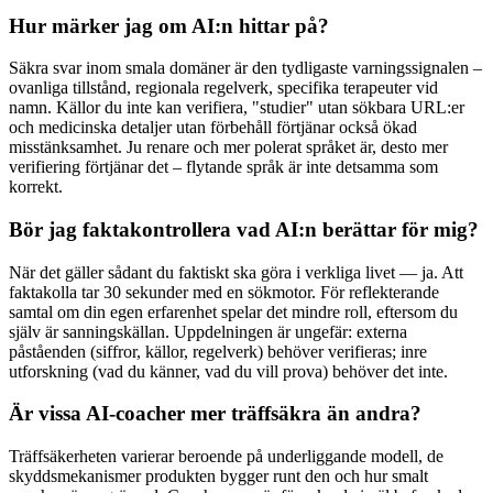
Hur märker jag om AI:n hittar på?
Säkra svar inom smala domäner är den tydligaste varningssignalen –
ovanliga tillstånd, regionala regelverk, specifika terapeuter vid
namn. Källor du inte kan verifiera, "studier" utan sökbara URL:er
och medicinska detaljer utan förbehåll förtjänar också ökad
misstänksamhet. Ju renare och mer polerat språket är, desto mer
verifiering förtjänar det – flytande språk är inte detsamma som
korrekt.
Bör jag faktakontrollera vad AI:n berättar för mig?
När det gäller sådant du faktiskt ska göra i verkliga livet — ja. Att
faktakolla tar 30 sekunder med en sökmotor. För reflekterande
samtal om din egen erfarenhet spelar det mindre roll, eftersom du
själv är sanningskällan. Uppdelningen är ungefär: externa
påståenden (siffror, källor, regelverk) behöver verifieras; inre
utforskning (vad du känner, vad du vill prova) behöver det inte.
Är vissa AI-coacher mer träffsäkra än andra?
Träffsäkerheten varierar beroende på underliggande modell, de
skyddsmekanismer produkten bygger runt den och hur smalt