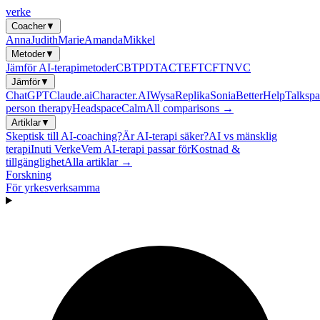
verke
Coacher
▼
Anna
Judith
Marie
Amanda
Mikkel
Metoder
▼
Jämför AI-terapimetoder
CBT
PDT
ACT
EFT
CFT
NVC
Jämför
▼
ChatGPT
Claude.ai
Character.AI
Wysa
Replika
Sonia
BetterHelp
Talkspa
person therapy
Headspace
Calm
All comparisons →
Artiklar
▼
Skeptisk till AI-coaching?
Är AI-terapi säker?
AI vs mänsklig
terapi
Inuti Verke
Vem AI-terapi passar för
Kostnad &
tillgänglighet
Alla artiklar →
Forskning
För yrkesverksamma