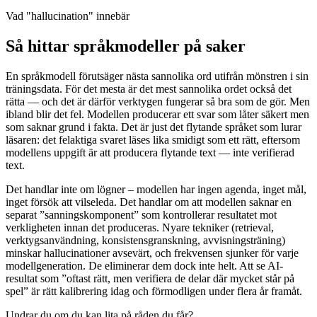
Vad "hallucination" innebär
Så hittar språkmodeller på saker
En språkmodell förutsäger nästa sannolika ord utifrån mönstren i sin
träningsdata. För det mesta är det mest sannolika ordet också det
rätta — och det är därför verktygen fungerar så bra som de gör. Men
ibland blir det fel. Modellen producerar ett svar som låter säkert men
som saknar grund i fakta. Det är just det flytande språket som lurar
läsaren: det felaktiga svaret läses lika smidigt som ett rätt, eftersom
modellens uppgift är att producera flytande text — inte verifierad
text.
Det handlar inte om lögner – modellen har ingen agenda, inget mål,
inget försök att vilseleda. Det handlar om att modellen saknar en
separat ”sanningskomponent” som kontrollerar resultatet mot
verkligheten innan det produceras. Nyare tekniker (retrieval,
verktygsanvändning, konsistensgranskning, avvisningsträning)
minskar hallucinationer avsevärt, och frekvensen sjunker för varje
modellgeneration. De eliminerar dem dock inte helt. Att se AI-
resultat som ”oftast rätt, men verifiera de delar där mycket står på
spel” är rätt kalibrering idag och förmodligen under flera år framåt.
Undrar du om du kan lita på råden du får?