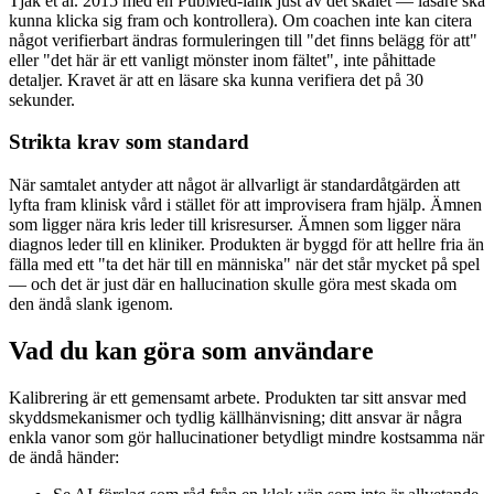
Tjak et al. 2015 med en PubMed-länk just av det skälet — läsare ska
kunna klicka sig fram och kontrollera). Om coachen inte kan citera
något verifierbart ändras formuleringen till "det finns belägg för att"
eller "det här är ett vanligt mönster inom fältet", inte påhittade
detaljer. Kravet är att en läsare ska kunna verifiera det på 30
sekunder.
Strikta krav som standard
När samtalet antyder att något är allvarligt är standardåtgärden att
lyfta fram klinisk vård i stället för att improvisera fram hjälp. Ämnen
som ligger nära kris leder till krisresurser. Ämnen som ligger nära
diagnos leder till en kliniker. Produkten är byggd för att hellre fria än
fälla med ett "ta det här till en människa" när det står mycket på spel
— och det är just där en hallucination skulle göra mest skada om
den ändå slank igenom.
Vad du kan göra som användare
Kalibrering är ett gemensamt arbete. Produkten tar sitt ansvar med
skyddsmekanismer och tydlig källhänvisning; ditt ansvar är några
enkla vanor som gör hallucinationer betydligt mindre kostsamma när
de ändå händer: