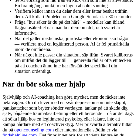
Se AI-förslag som råd från en klok vän som inte är allvetande.
En bra utgångspunkt, men ingen absolut sanning.
Verifiera källor innan du delar dem eller fattar beslut utifrån
dem. Att kolla i PubMed och Google Scholar tar 30 sekunder.
Fråga "hur säker är du på det här?" – modeller kan ibland
flagga osäkerhet när man ber dem om det, och svaret är
informativt.
När det gäller medicinska, juridiska eller ekonomiska frågor
— verifiera med en legitimerad person. AI är fel primärkälla
inom de områdena.
När något inte passar din situation, säg ifrån. Svaret kalibreras
om utifrån det du lägger till — generella råd är ofta ett tecken
på att coachen ännu inte har förstått det specifika i din
situation ordentligt.
När du bör söka mer hjälp
Självhjälp och AI-coaching kan göra mycket, men de räcker inte
hela vägen. Om du lever med en svår depression som inte släppt,
panikattacker som bryter sönder vardagen, tankar på att skada dig
själv, pågående traumabearbetning eller ett beroende – då är det dags
att söka hjälp hos en legitimerad psykolog eller läkare, inte att
kämpa hårdare med ett coachverktyg. Mer prisvärda alternativ hittar
du på
opencounseling.com
eller internationella stödlinjer via
findahelpline.com
. Det finns inget pris för att vänta längre än du