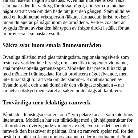
annars riskerar någon att skadas. Även när modellens svar råkar
stämma är den fel verktyg för dessa frågor, eftersom du inte har
något sätt att veta om den hade rätt just den gången. Stäm alltid av
med en legitimerad yrkesperson (läkare, farmaceut, jurist, revisor)
innan du agerar på något inom de områdena. Verkes coacher är
byggda för att avvisa den här typen av frågor direkt i stället för att
improvisera – se nästa avsnitt.
Säkra svar inom smala ämnesområden
Ovanliga tillstånd med gles träningsdata, regionala regelverk som
resten av världen inte bryr sig om, specifika terapeuter vid namn,
små professionella gemenskaper. Modellen har precis tillräckligt
med mönster i träningsdata för att producera något flytande, men
inte tillräckligt för att veta om det stämmer. Kombinationen av
flytande språk och smal domän är den viktigaste signalen – när
ämnet är obskyrt men svaret är säkert är det dags att kalibrera.
Trovärdiga men felaktiga ramverk
Påhittade "femstegsmetoder" och "fyra pelare för…" som inte finns i
litteraturen. Modellen har sett tillräckligt med självhjälpsstruktur för
att producera övertygande varianter av det, även när det specifika
ramverk den beskriver är påhittat. Om ett ramverk spelar roll för det
beslut du fattar, sök upp upphovsmannen eller metodnamnet för att