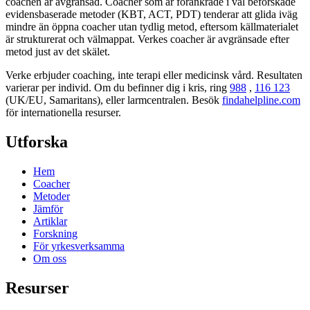
coachen är avgränsad. Coacher som är förankrade i väl beforskade
evidensbaserade metoder (KBT, ACT, PDT) tenderar att glida iväg
mindre än öppna coacher utan tydlig metod, eftersom källmaterialet
är strukturerat och välmappat. Verkes coacher är avgränsade efter
metod just av det skälet.
Verke erbjuder coaching, inte terapi eller medicinsk vård. Resultaten
varierar per individ. Om du befinner dig i kris, ring
988
,
116 123
(UK/EU, Samaritans),
eller larmcentralen. Besök
findahelpline.com
för internationella resurser.
Utforska
Hem
Coacher
Metoder
Jämför
Artiklar
Forskning
För yrkesverksamma
Om oss
Resurser