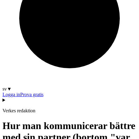
sv
▼
Logga in
Prova gratis
Verkes redaktion
Hur man kommunicerar bättre
med sin partner (bortom "var