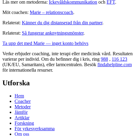
Läs mer om metoderna:
Ickevåldskommunikation
och
EFT
.
Möt coachen:
Marie – relationscoach
.
Relaterat:
Känner du dig distanserad från din partner
.
Relaterat:
Så fungerar anknytningsmönster
.
Ta upp det med Marie — inget konto behövs
Verke erbjuder coaching, inte terapi eller medicinsk vård. Resultaten
varierar per individ. Om du befinner dig i kris, ring
988
,
116 123
(UK/EU, Samaritans),
eller larmcentralen. Besök
findahelpline.com
för internationella resurser.
Utforska
Hem
Coacher
Metoder
Jämför
Artiklar
Forskning
För yrkesverksamma
Om oss