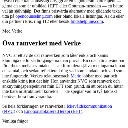
fysiskt eller känslomässigt otryggt är en legitimerad parterapeut —
gärna en som är utbildad i EFT eller Gottman-metoden — ett bättre
val än självhjälp. Det finns prisvärda alternativ med glidande taxa;
titta på
opencounseling.com
eller bland lokala listningar. Är du eller
din partner i kris, ring 112 eller besök
findahelpline.com
.
Med Verke
Öva ramverket med Verke
NVC är ett av de där ramverken som låter enkla och känns
klumpiga de första tio gångerna man provar. En coach är användbar
för arbetet mellan samtalen — att formulera själva meningarna innan
ett samtal, och sedan reflektera kring vad som landade och vad som
inte fungerade. Verkes relationscoach
Marie
jobbar med par och
enskilda kring just det här. Hon använder NVC som ramverk och
anknytningsperspektivet från EFT som grund, så att orden du hittar
inte bara är strukturellt korrekta — de speglar vad ni två faktiskt
behöver höra från varandra.
Se hela förklaringen av ramverket i
Ickevåldskommunikation
(NVC)
och
Emotionsfokuserad terapi (EFT)
.
Vanliga frågor