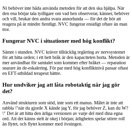
Ni behöver inte båda använda metoden för att den ska hjälpa. När
den ena börjar tala tydligare om vad hen observerar, känner, behöver
och vill, brukar den andra svara annorlunda — för det de hör att
reagera på är mindre fientligt. NVC fungerar ensidigt oftare än man
tror.
Fungerar NVC i situationer med hög konflikt?
Sämre i stunden. NVC kräver tillräcklig reglering av nervsystemet
för att hitta orden; i ett hett bråk är den kapaciteten borta. Metoden är
mer användbar för samtalet som kommer efter bråket — reparation
snarare än de-eskalering. För par med hög konfliktnivå passar oftast
en EFT-utbildad terapeut bättre.
Hur undviker jag att låta robotaktig när jag gör
det?
Använd strukturen som stöd, inte som ett manus. Målet är inte att
rabbla \"när du gjorde X kände jag Y, för jag behöver Z, kan du W?
\" Det är att hitta den ärliga versionen av varje del med dina egna
ord. Att det känns stelt är okej i början; ärligheten spelar större roll
än flytet, och flytet kommer med övningen.