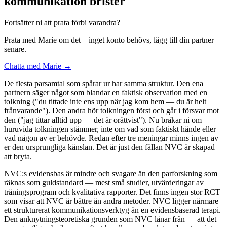
kommunikation brister
Fortsätter ni att prata förbi varandra?
Prata med Marie om det – inget konto behövs, lägg till din partner
senare.
Chatta med Marie →
De flesta parsamtal som spårar ur har samma struktur. Den ena
partnern säger något som blandar en faktisk observation med en
tolkning ("du tittade inte ens upp när jag kom hem — du är helt
frånvarande"). Den andra hör tolkningen först och går i försvar mot
den ("jag tittar alltid upp — det är orättvist"). Nu bråkar ni om
huruvida tolkningen stämmer, inte om vad som faktiskt hände eller
vad någon av er behövde. Redan efter tre meningar minns ingen av
er den ursprungliga känslan. Det är just den fällan NVC är skapad
att bryta.
NVC:s evidensbas är mindre och svagare än den parforskning som
räknas som guldstandard — mest små studier, utvärderingar av
träningsprogram och kvalitativa rapporter. Det finns ingen stor RCT
som visar att NVC är bättre än andra metoder. NVC ligger närmare
ett strukturerat kommunikationsverktyg än en evidensbaserad terapi.
Den anknytningsteoretiska grunden som NVC lånar från — att det