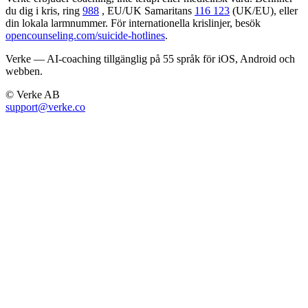
du dig i kris, ring
988
, EU/UK Samaritans
116 123
(UK/EU), eller
din lokala larmnummer. För internationella krislinjer, besök
opencounseling.com/suicide-hotlines
.
Verke — AI-coaching tillgänglig på 55 språk för iOS, Android och
webben.
© Verke AB
support@verke.co