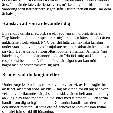
är svårare än de låter; de flesta av oss märker att vi har blandat in en
värdering först när partnern säger ifrån. Disciplinen att hålla isär dem
är halva jobbet.
Känsla: vad som är levande i dig
En verklig känsla är ett ord: sårad, rädd, ensam, orolig, generad.
"Jag kände att du inte respekterar mig" är inte en känsla — det är en
anklagelse i förklädnad. NVC ber dig hitta den faktiska känslan
under ytan, som vanligtvis är mjukare och mer sårbar än irritationen
på ytan. Det är det drag som oftast öppnar ett samtal. Att säga "jag
kände mig rädd" landar annorlunda än "du fick mig att känna mig
respektlöst behandlad", för det första är något man kan möta, inte
något man behöver försvara sig mot.
Behov: vad du längtar efter
Under varje känsla finns ett behov — av närhet, av förutsägbarhet,
av frihet, av att bli sedd, av vila. \"Jag blev rädd för att jag behöver
veta att vi fortfarande står på samma sida\" är en helt annan mening
än \"jag blev rädd för att du alltid sitter med telefonen.\" Den första
handlar om dig och går att ta in. Den andra handlar om den andre
och utlöser försvar. Att sätta ord på behovet bakom känslan flyttar
samtalet från skuld till försoning.