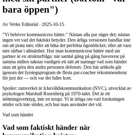
bara öppen")
Av Verke Editorial
·
2025-10-15
"Vi behöver kommunicera bättre." Nästan alla par säger det; nästan
ingen vet vad det faktiskt betyder. Den ärliga versionen handlar inte
om att prata mer, eller att hitta det perfekta ögonblicket, eller att vara
mer sårbar i allmänhet. Hur man kommunicerar bättre med sin
partner är en strukturfråga: när samtal gång på gång havererar på
samma ställen saknas vanligen ett sätt att namnge vad som händer
utan att göra den andra personen defensiv. Den här artikeln går
igenom det fyrstegsprogram de flesta par-coacher rekommenderar
för just det — och var det faller kort.
Spoiler: ramverket är Ickevåldskommunikation (NVC), utvecklat av
psykologen Marshall Rosenberg på 1970-talet. Det är ett
stöttningsverktyg, inte en terapi. Vi är ärliga om vad forskningen
stöder och inte stöder, och hur man använder det väl.
Vad som händer
Vad som faktiskt händer när