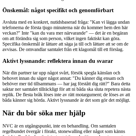
Önskemål: något specifikt och genomförbart
Avsluta med en konkret, nutidsbaserad fråga: "Kan vi lägga undan
telefonerna de första tjugo minuterna när du kommer hem den här
veckan?" Inte "kan du vara mer närvarande" — det är en begäran
om att förändra sig som person, vilket ingen faktiskt kan göra.
Specifika önskemål är lättare att säga ja till och lättare att se om de
avvisas. De omvandlar samtalet från ett klagomål till ett förslag.
Aktivt lyssnande: reflektera innan du svarar
När din partner tar upp något svårt, försök spegla känslan och
behovet innan du säger något annat: "Du känner dig ensam och
behöver mer tid tillsammans — har jag förstått dig rätt?" Bara detta
saktar ner samtalet tillräckligt för att ni båda ska sluta repetera nästa
replik. De flesta bråk löses inte av rätt motargument; de löses av att
båda känner sig hörda. Aktivt lyssnande är det som gör det möjligt.
När du bör söka mer hjälp
NVC är en utgångspunkt, inte en behandling. Om samtalen
regelbundet övergår i förakt, stonewalling eller något som känns