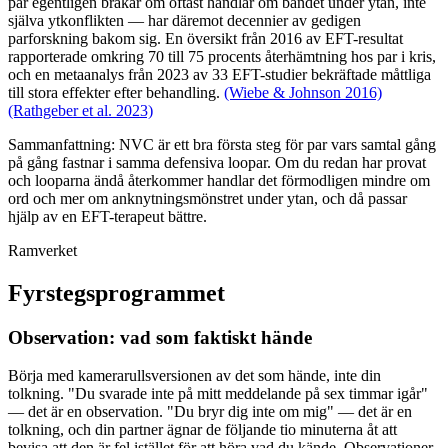
par egentligen bråkar om oftast handlar om bandet under ytan, inte
själva ytkonflikten — har däremot decennier av gedigen
parforskning bakom sig. En översikt från 2016 av EFT-resultat
rapporterade omkring 70 till 75 procents återhämtning hos par i kris,
och en metaanalys från 2023 av 33 EFT-studier bekräftade måttliga
till stora effekter efter behandling.
(Wiebe & Johnson 2016)
(Rathgeber et al. 2023)
Sammanfattning: NVC är ett bra första steg för par vars samtal gång
på gång fastnar i samma defensiva loopar. Om du redan har provat
och looparna ändå återkommer handlar det förmodligen mindre om
ord och mer om anknytningsmönstret under ytan, och då passar
hjälp av en EFT-terapeut bättre.
Ramverket
Fyrstegsprogrammet
Observation: vad som faktiskt hände
Börja med kamerarullsversionen av det som hände, inte din
tolkning. "Du svarade inte på mitt meddelande på sex timmar igår"
— det är en observation. "Du bryr dig inte om mig" — det är en
tolkning, och din partner ägnar de följande tio minuterna åt att
bevisa att den är fel istället för att höra vad du kände. Observationer