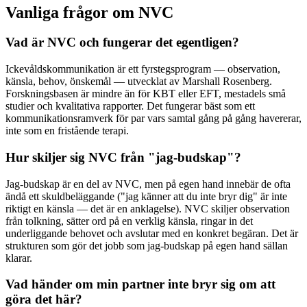
Vanliga frågor om NVC
Vad är NVC och fungerar det egentligen?
Ickevåldskommunikation är ett fyrstegsprogram — observation,
känsla, behov, önskemål — utvecklat av Marshall Rosenberg.
Forskningsbasen är mindre än för KBT eller EFT, mestadels små
studier och kvalitativa rapporter. Det fungerar bäst som ett
kommunikationsramverk för par vars samtal gång på gång havererar,
inte som en fristående terapi.
Hur skiljer sig NVC från "jag-budskap"?
Jag-budskap är en del av NVC, men på egen hand innebär de ofta
ändå ett skuldbeläggande ("jag känner att du inte bryr dig" är inte
riktigt en känsla — det är en anklagelse). NVC skiljer observation
från tolkning, sätter ord på en verklig känsla, ringar in det
underliggande behovet och avslutar med en konkret begäran. Det är
strukturen som gör det jobb som jag-budskap på egen hand sällan
klarar.
Vad händer om min partner inte bryr sig om att
göra det här?