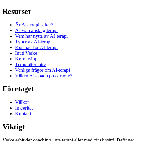
Resurser
Är AI-terapi säker?
AI vs mänsklig terapi
Vem har nytta av AI-terapi
Typer av AI-terapi
Kostnad för AI-terapi
Inuti Verke
Kom igång
Terapi­alternativ
Vanliga frågor om AI-terapi
Vilken AI-coach passar mig?
Företaget
Villkor
Integritet
Kontakt
Viktigt
Verke erbjuder coaching, inte terapi eller medicinsk vård. Befinner