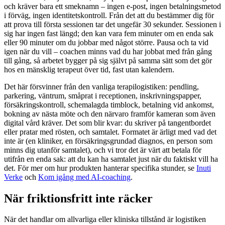
och kräver bara ett smeknamn – ingen e-post, ingen betalningsmetod
i förväg, ingen identitetskontroll. Från det att du bestämmer dig för
att prova till första sessionen tar det ungefär 30 sekunder. Sessionen i
sig har ingen fast längd; den kan vara fem minuter om en enda sak
eller 90 minuter om du jobbar med något större. Pausa och ta vid
igen när du vill – coachen minns vad du har jobbat med från gång
till gång, så arbetet bygger på sig självt på samma sätt som det gör
hos en mänsklig terapeut över tid, fast utan kalendern.
Det här försvinner från den vanliga terapilogistiken: pendling,
parkering, väntrum, småprat i receptionen, inskrivningspapper,
försäkringskontroll, schemalagda timblock, betalning vid ankomst,
bokning av nästa möte och den närvaro framför kameran som även
digital vård kräver. Det som blir kvar: du skriver på tangentbordet
eller pratar med rösten, och samtalet. Formatet är ärligt med vad det
inte är (en kliniker, en försäkringsgrundad diagnos, en person som
minns dig utanför samtalet), och vi tror det är värt att betala för
utifrån en enda sak: att du kan ha samtalet just när du faktiskt vill ha
det. För mer om hur produkten hanterar specifika stunder, se
Inuti
Verke
och
Kom igång med AI-coaching
.
När friktionsfritt inte räcker
När det handlar om allvarliga eller kliniska tillstånd är logistiken