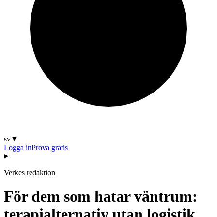
sv
▼
Logga in
Prova gratis
Verkes redaktion
För dem som hatar väntrum:
terapialternativ utan logistik