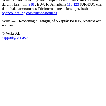
Verke erbjuder coaching, inte terapi eller medicinsk vård. Befinner
du dig i kris, ring
988
, EU/UK Samaritans
116 123
(UK/EU), eller
din lokala larmnummer. För internationella krislinjer, besök
opencounseling.com/suicide-hotlines
.
Verke — AI-coaching tillgänglig på 55 språk för iOS, Android och
webben.
© Verke AB
support@verke.co