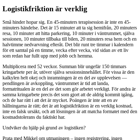
Logistikfriktion är verklig
Små hinder hopar sig. En 45-minuters terapisession är inte en 45-
minuters händelse. Det är 15 minuter att ta sig hemifrån, 20 minuters
resa, 10 minuter att hitta parkering, 10 minuter i väntrummet, själva
sessionen, 10 minuter tillbaka till bilen, 20 minuters resa hem och en
halvtimme nedvarvning efteråt. Det blir runt tre timmar i kalendern
för ett samtal på en timme, vecka efter vecka, vid sidan av ett liv
som redan har fullt upp med jobb och hemma.
Multiplicera med 52 veckor. Summan blir ungefär 150 timmars
kringarbete per år, utöver själva sessionsinnehållet. För vissa är den
kalkylen helt okej och inramningen är en del av upplevelsen —
pendlingen är avkoppling, väntrummet är tid att landa,
formatritualen är en del av det som gör arbetet verkligt. För andra är
samma kringarbete precis det som gjort att de aldrig kommit igång,
och de har rätt i att det är mycket. Poängen är inte att en av
hållningarna är rätt; det är att logistikfriktion är en verklig kostnad,
inte en falsk ursäkt, och att lösningen är att matcha formatet med den
kostnadstolerans du faktiskt har.
Undviker du hjälp på grund av logistiken?
Prata med Mikkel om utmaningen – ingen registrering, ingen