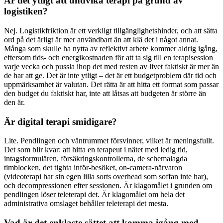
Är det ytligt att undvika terapi på grund av
logistiken?
Nej. Logistikfriktion är ett verkligt tillgänglighetshinder, och att sätta
ord på det ärligt är mer användbart än att klä det i något annat.
Många som skulle ha nytta av reflektivt arbete kommer aldrig igång,
eftersom tids- och energikostnaden för att ta sig till en terapisession
varje vecka och pussla ihop det med resten av livet faktiskt är mer än
de har att ge. Det är inte ytligt – det är ett budgetproblem där tid och
uppmärksamhet är valutan. Det rätta är att hitta ett format som passar
den budget du faktiskt har, inte att låtsas att budgeten är större än
den är.
Är digital terapi smidigare?
Lite. Pendlingen och väntrummet försvinner, vilket är meningsfullt.
Det som blir kvar: att hitta en terapeut i nätet med ledig tid,
intagsformulären, försäkringskontrollerna, de schemalagda
timblocken, det tighta inför-besöket, on-camera-närvaron
(videoterapi har sin egen lilla sorts overhead som soffan inte har),
och decompressionen efter sessionen. Är klagomålet i grunden om
pendlingen löser teleterapi det. Är klagomålet om hela det
administrativa omslaget behåller teleterapi det mesta.
Vad är det enklaste sättet att komma igång med