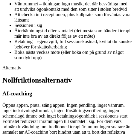
Väntrummet – tidningar, lugn musik, det där besvärliga med
att undvika ögonkontakt med den som sitter i stolen bredvid
Att checka in i receptionen, plus kallpratet som förväntas vara
lättsamt
Sessionen i sig
Återhämtningstid efter samtalet (det mesta som händer i terapi
mår inte bra av att direkt följas av ett möte)
Betalning – egenavgift, full sessionskostnad, kvittot du kanske
behöver för skatteåterbäring
Boka nästa veckas möte (eller boka om på grund av något
som dykt upp)
Alternativ
Nollfriktionsalternativ
AI-coaching
Öppna appen, prata, stäng appen. Ingen pendling, inget väntrum,
inget inskrivningsformulär, ingen försäkringsverifiering, ingen
schemalagd timme och inget betalningsögonblick i sessionens start.
Formatet reducerar inramningen till samtalet i sig. För dem vars
primära invändning mot traditionell terapi är inramningen snarare än
samtalet tar AI-coaching bort hindret utan att ta bort det reflektiva