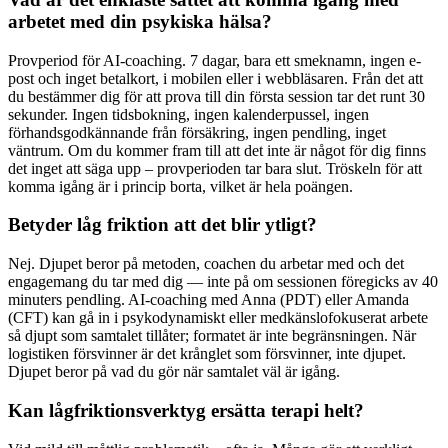
arbetet med din psykiska hälsa?
Provperiod för AI-coaching. 7 dagar, bara ett smeknamn, ingen e-
post och inget betalkort, i mobilen eller i webbläsaren. Från det att
du bestämmer dig för att prova till din första session tar det runt 30
sekunder. Ingen tidsbokning, ingen kalenderpussel, ingen
förhandsgodkännande från försäkring, ingen pendling, inget
väntrum. Om du kommer fram till att det inte är något för dig finns
det inget att säga upp – provperioden tar bara slut. Tröskeln för att
komma igång är i princip borta, vilket är hela poängen.
Betyder låg friktion att det blir ytligt?
Nej. Djupet beror på metoden, coachen du arbetar med och det
engagemang du tar med dig — inte på om sessionen föregicks av 40
minuters pendling. AI-coaching med Anna (PDT) eller Amanda
(CFT) kan gå in i psykodynamiskt eller medkänslofokuserat arbete
så djupt som samtalet tillåter; formatet är inte begränsningen. När
logistiken försvinner är det krånglet som försvinner, inte djupet.
Djupet beror på vad du gör när samtalet väl är igång.
Kan lågfriktionsverktyg ersätta terapi helt?