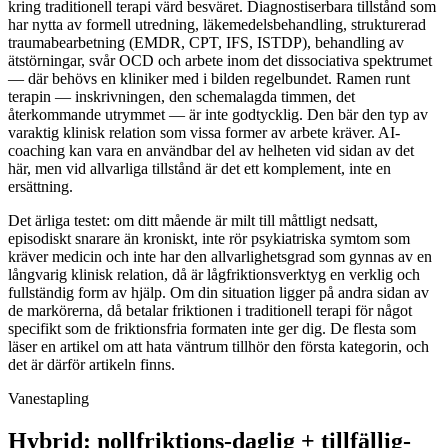
kring traditionell terapi värd besväret. Diagnostiserbara tillstånd som
har nytta av formell utredning, läkemedelsbehandling, strukturerad
traumabearbetning (EMDR, CPT, IFS, ISTDP), behandling av
ätstörningar, svår OCD och arbete inom det dissociativa spektrumet
— där behövs en kliniker med i bilden regelbundet. Ramen runt
terapin — inskrivningen, den schemalagda timmen, det
återkommande utrymmet — är inte godtycklig. Den bär den typ av
varaktig klinisk relation som vissa former av arbete kräver. AI-
coaching kan vara en användbar del av helheten vid sidan av det
här, men vid allvarliga tillstånd är det ett komplement, inte en
ersättning.
Det ärliga testet: om ditt mående är milt till måttligt nedsatt,
episodiskt snarare än kroniskt, inte rör psykiatriska symtom som
kräver medicin och inte har den allvarlighetsgrad som gynnas av en
långvarig klinisk relation, då är lågfriktionsverktyg en verklig och
fullständig form av hjälp. Om din situation ligger på andra sidan av
de markörerna, då betalar friktionen i traditionell terapi för något
specifikt som de friktionsfria formaten inte ger dig. De flesta som
läser en artikel om att hata väntrum tillhör den första kategorin, och
det är därför artikeln finns.
Vanestapling
Hybrid: nollfriktions-daglig + tillfällig-