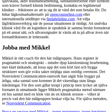
självskada, aktiv traumabearbetning, substansberoende eller symtom
som kräver formell klinisk bedömning, kontakta en legitimerad
kliniker – friktionen av att ta sig dit är värd det som betalas för. Du
hittar lågkostnadsalternativ på
opencounseling.com
eller
internationella stödlinjer via
findahelpline.com
. Att välja
lågfriktionsverktyg när de passar situationen är rimligt. Att undvika
klinisk vård för att logistiken är opraktisk är samma beslut formulerat
på ett annat sätt, och allvarssignaler är värda att ta på allvar även när
formatfriktionen är irriterande.
Jobba med Mikkel
Mikkel är rätt coach för den här målgruppen. Hans register är
pragmatiskt och strategiskt – mindre djup känslomässig bearbetning,
mer klart tänkande, att lossa upp det som kört fast och bygga
strukturer som gör svåra saker möjliga utan onödig ceremoni. Det
Nonviolent Communication-ramverk han utgår från bygger på
ärliga, raka samtal som kommer åt det väsentliga utan långa
inledningar. För den som gillar terapi i princip men tycker att själva
formatet är utmattande ligger Mikkels pragmatiska metod närmare
ett bra samtal med en klok vän än en klinisk session – vilket är
precis vad den här målgruppen brukar vilja ha. För själva metoden,
se
Nonviolent Communication
.
Prova en session med Mikkel – ingen registrering, ingen betalning