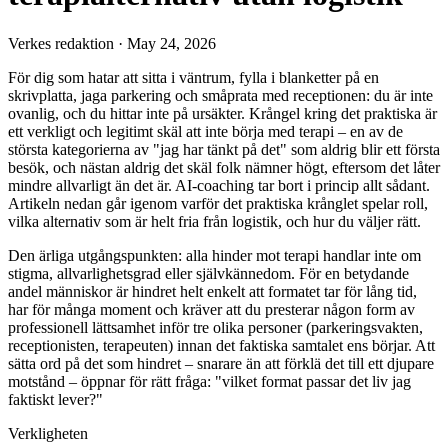
Verkes redaktion
·
May 24, 2026
För dig som hatar att sitta i väntrum, fylla i blanketter på en
skrivplatta, jaga parkering och småprata med receptionen: du är inte
ovanlig, och du hittar inte på ursäkter. Krångel kring det praktiska är
ett verkligt och legitimt skäl att inte börja med terapi – en av de
största kategorierna av "jag har tänkt på det" som aldrig blir ett första
besök, och nästan aldrig det skäl folk nämner högt, eftersom det låter
mindre allvarligt än det är. AI-coaching tar bort i princip allt sådant.
Artikeln nedan går igenom varför det praktiska krånglet spelar roll,
vilka alternativ som är helt fria från logistik, och hur du väljer rätt.
Den ärliga utgångspunkten: alla hinder mot terapi handlar inte om
stigma, allvarlighetsgrad eller självkännedom. För en betydande
andel människor är hindret helt enkelt att formatet tar för lång tid,
har för många moment och kräver att du presterar någon form av
professionell lättsamhet inför tre olika personer (parkeringsvakten,
receptionisten, terapeuten) innan det faktiska samtalet ens börjar. Att
sätta ord på det som hindret – snarare än att förklä det till ett djupare
motstånd – öppnar för rätt fråga: "vilket format passar det liv jag
faktiskt lever?"
Verkligheten