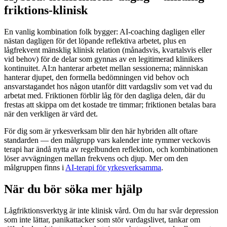
friktions-klinisk
En vanlig kombination folk bygger: AI-coaching dagligen eller
nästan dagligen för det löpande reflektiva arbetet, plus en
lågfrekvent mänsklig klinisk relation (månadsvis, kvartalsvis eller
vid behov) för de delar som gynnas av en legitimerad klinikers
kontinuitet. AI:n hanterar arbetet mellan sessionerna; människan
hanterar djupet, den formella bedömningen vid behov och
ansvarstagandet hos någon utanför ditt vardagsliv som vet vad du
arbetat med. Friktionen förblir låg för den dagliga delen, där du
frestas att skippa om det kostade tre timmar; friktionen betalas bara
när den verkligen är värd det.
För dig som är yrkesverksam blir den här hybriden allt oftare
standarden — den målgrupp vars kalender inte rymmer veckovis
terapi har ändå nytta av regelbunden reflektion, och kombinationen
löser avvägningen mellan frekvens och djup. Mer om den
målgruppen finns i
AI-terapi för yrkesverksamma
.
När du bör söka mer hjälp
Lågfriktionsverktyg är inte klinisk vård. Om du har svår depression
som inte lättar, panikattacker som stör vardagslivet, tankar om