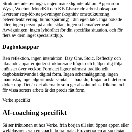
Strukturerade övningar, ingen mänsklig interaktion. Appar som
Wysa, Woebot, MoodKit och KBT-baserade arbetsboksappar
levererar steg-för-steg-övningar (kognitiv omstrukturering,
beteendeaktivering, humörspårning) i din egen takt. Inga bokade
tider, ingen person på andra sidan, ingen schemaöverhead.
Avvägningen: ingen lyhördhet för din specifika situation, och för
flera av dem inget specialistdjup.
Dagboksappar
Ren reflektion, ingen interaktion. Day One, Stoic, Reflectly och
liknande appar erbjuder strukturerade frågor och hjälper dig följa
mönster över veckor. Formatet ligger närmast traditionellt
dagboksskrivande i digital form. Ingen schemaläggning, ingen
människa, inget algoritmiskt samtal — bara du, frågan och det som
dyker upp. Det är det alternativ som ger absolut minst friktion, och
för vissa sorters arbete är det precis rätt form.
Verke specifikt
AI-coaching specifikt
Så ser friktionen ut hos Verke, från början till slut: öppna appen eller
webbläsaren, välj en coach, börja prata. Provperioden är sju dagar