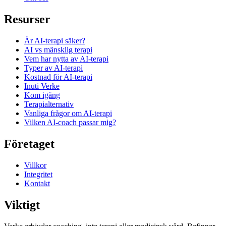
Resurser
Är AI-terapi säker?
AI vs mänsklig terapi
Vem har nytta av AI-terapi
Typer av AI-terapi
Kostnad för AI-terapi
Inuti Verke
Kom igång
Terapi­alternativ
Vanliga frågor om AI-terapi
Vilken AI-coach passar mig?
Företaget
Villkor
Integritet
Kontakt
Viktigt