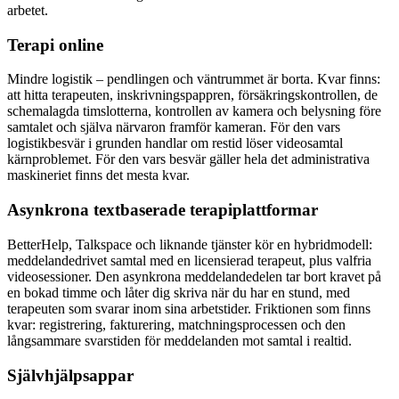
arbetet.
Terapi online
Mindre logistik – pendlingen och väntrummet är borta. Kvar finns:
att hitta terapeuten, inskrivningspappren, försäkringskontrollen, de
schemalagda timslotterna, kontrollen av kamera och belysning före
samtalet och själva närvaron framför kameran. För den vars
logistikbesvär i grunden handlar om restid löser videosamtal
kärnproblemet. För den vars besvär gäller hela det administrativa
maskineriet finns det mesta kvar.
Asynkrona textbaserade terapiplattformar
BetterHelp, Talkspace och liknande tjänster kör en hybridmodell:
meddelandedrivet samtal med en licensierad terapeut, plus valfria
videosessioner. Den asynkrona meddelandedelen tar bort kravet på
en bokad timme och låter dig skriva när du har en stund, med
terapeuten som svarar inom sina arbetstider. Friktionen som finns
kvar: registrering, fakturering, matchningsprocessen och den
långsammare svarstiden för meddelanden mot samtal i realtid.
Självhjälpsappar