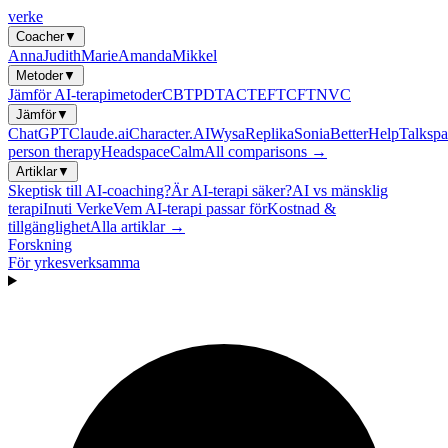
verke
Coacher
▼
Anna
Judith
Marie
Amanda
Mikkel
Metoder
▼
Jämför AI-terapimetoder
CBT
PDT
ACT
EFT
CFT
NVC
Jämför
▼
ChatGPT
Claude.ai
Character.AI
Wysa
Replika
Sonia
BetterHelp
Talkspa
person therapy
Headspace
Calm
All comparisons →
Artiklar
▼
Skeptisk till AI-coaching?
Är AI-terapi säker?
AI vs mänsklig
terapi
Inuti Verke
Vem AI-terapi passar för
Kostnad &
tillgänglighet
Alla artiklar →
Forskning
För yrkesverksamma