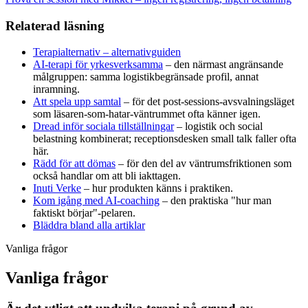
Relaterad läsning
Terapialternativ – alternativguiden
AI-terapi för yrkesverksamma
– den närmast angränsande
målgruppen: samma logistikbegränsade profil, annat
inramning.
Att spela upp samtal
– för det post-sessions-avsvalningsläget
som läsaren-som-hatar-väntrummet ofta känner igen.
Dread inför sociala tillställningar
– logistik och social
belastning kombinerat; receptionsdesken small talk faller ofta
här.
Rädd för att dömas
– för den del av väntrumsfriktionen som
också handlar om att bli iakttagen.
Inuti Verke
– hur produkten känns i praktiken.
Kom igång med AI-coaching
– den praktiska "hur man
faktiskt börjar"-pelaren.
Bläddra bland alla artiklar
Vanliga frågor
Vanliga frågor