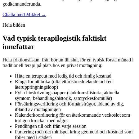
godkännanderunda.
Chatta med Mikkel →
Hela bilden
Vad typisk terapilogistik faktiskt
innefattar
Hela friktionslistan, från början till slut, för en typisk första månad i
traditionell terapi på plats hos en privat mottagning:
Hitta en terapeut med ledig tid och rimlig kostnad
Ringa för att boka (ofta ett röstmeddelande och en
återuppringningsloop)
Fylla i inskrivningspapper (sjukdomshistoria, aktuella
symtom, behandlingshistorik, samtyckesformulär)
Försäkringsverifiering och förmånsfrågor, ibland av dig,
ibland av mottagningen
Kalenderkoordinering för en återkommande veckoslot som
troligen krockar med något
Pendlingen till och från varje session
Parkering (och det minispel kring geometri och kostnad som
följer med i städer)