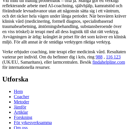
Vid mild till måttlig problematik – ofta ja. Många gör ett verkligt
reflekterande arbete med AI-coachning, självhjälp, kamratstöd och
förändrade levnadsvanor utan att någonsin sätta sig i ett väntrum,
och det räcker hela vägen under långa perioder. När besvären kräver
klinisk vård (medicinering, formell diagnos, specialistbaserad
traumabearbetning, ätstörningsbehandling, substansberoende över
en viss tröskel) är terapi med all dess logistik till slut rätt verktyg.
Avvägningen är ärlig: krånglet är priset för det som kräver en klinisk
miljö. För allt annat är de smidiga verktygen riktiga verktyg.
Verke erbjuder coaching, inte terapi eller medicinsk vård. Resultaten
varierar per individ. Om du befinner dig i kris, ring
988
,
116 123
(UK/EU, Samaritans),
eller larmcentralen. Besök
findahelpline.com
för internationella resurser.
Utforska
Hem
Coacher
Metoder
Jämför
Artiklar
Forskning
För yrkesverksamma
Om oss