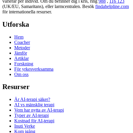
varierar per individ. Om du befinner dig i kris, ring
988
,
116 123
(UK/EU, Samaritans),
eller larmcentralen. Besök
findahelpline.com
för internationella resurser.
Utforska
Hem
Coacher
Metoder
Jämför
Artiklar
Forskning
För yrkesverksamma
Om oss
Resurser
Är AI-terapi säker?
AI vs mänsklig terapi
Vem har nytta av AI-terapi
Typer av AI-terapi
Kostnad för AI-terapi
Inuti Verke
Kom igång