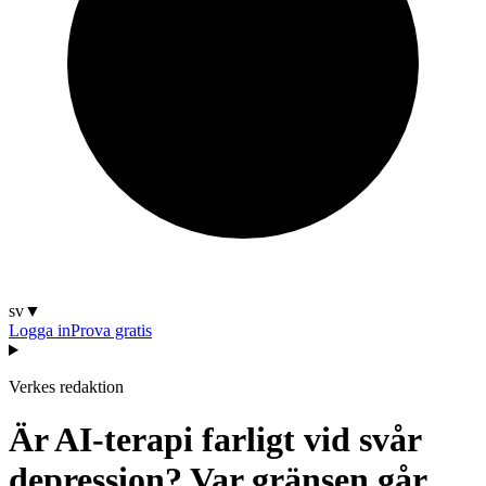
sv
▼
Logga in
Prova gratis
Verkes redaktion
Är AI-terapi farligt vid svår
depression? Var gränsen går