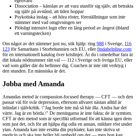
egenvård
Dissociation – känslan av att vara utanför sig själv, att betrakta
sig själv på avstånd, att tiden hoppar
Psykotiska inslag – att höra röster, föreställningar som inte
stämmer med vad omgivningen ser
Plötsligt intensivt lugn efter en lång period av ångest (ibland
ett varningstecken)
Om något av det stämmer just nu, sök hjälp: ring
988
i Sverige,
116
123
för Samaritans i Storbritannien och EU, eller
findahelpline.com
för en internationell katalog över krislinjer. Är du i omedelbar fara är
ditt lokala nödnummer rätt val — 112 i Sverige och övriga EU, eller
vad som gäller där du befinner dig. Coachen är inte rätt verktyg i
den stunden. En människa är det.
Jobba med Amanda
Amandas metod är compassion-focused therapy — CFT — och den
passar väl för svår depression, eftersom allvaret nästan alltid är
inlindat i självkritik. \"Jag borde inte må så här illa. Andra har det
värre. Jag är en börda.\" De meningarna är inte fakta; de är symtom.
CFT är den metod som är specifikt utformad för att känna igen dem
som just det, och för att hjälpa dig odla en annan, mildare röst under
ytan. Amanda kan inte ersätta din psykiater, kan inte skriva ut
medicin och ska inte heller bli ombedd om det — men hon kan