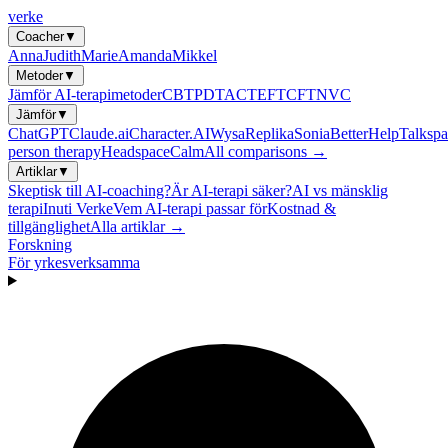
verke
Coacher
▼
Anna
Judith
Marie
Amanda
Mikkel
Metoder
▼
Jämför AI-terapimetoder
CBT
PDT
ACT
EFT
CFT
NVC
Jämför
▼
ChatGPT
Claude.ai
Character.AI
Wysa
Replika
Sonia
BetterHelp
Talkspa
person therapy
Headspace
Calm
All comparisons →
Artiklar
▼
Skeptisk till AI-coaching?
Är AI-terapi säker?
AI vs mänsklig
terapi
Inuti Verke
Vem AI-terapi passar för
Kostnad &
tillgänglighet
Alla artiklar →
Forskning
För yrkesverksamma