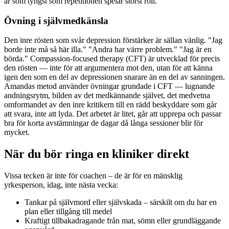
är som tyngst som repetitionen spelar störst roll.
Övning i självmedkänsla
Den inre rösten som svår depression förstärker är sällan vänlig. "Jag
borde inte må så här illa." "Andra har värre problem." "Jag är en
börda." Compassion-focused therapy (CFT) är utvecklad för precis
den rösten — inte för att argumentera mot den, utan för att känna
igen den som en del av depressionen snarare än en del av sanningen.
Amandas metod använder övningar grundade i CFT — lugnande
andningsrytm, bilden av det medkännande självet, det medvetna
omformandet av den inre kritikern till en rädd beskyddare som går
att svara, inte att lyda. Det arbetet är litet, går att upprepa och passar
bra för korta avstämningar de dagar då långa sessioner blir för
mycket.
När du bör ringa en kliniker direkt
Vissa tecken är inte för coachen – de är för en mänsklig
yrkesperson, idag, inte nästa vecka:
Tankar på självmord eller självskada – särskilt om du har en
plan eller tillgång till medel
Kraftigt tillbakadragande från mat, sömn eller grundläggande