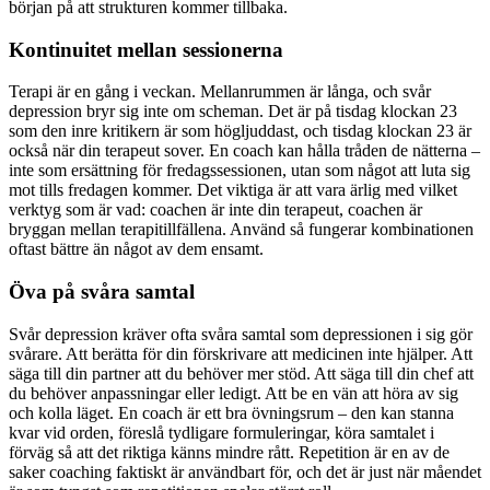
början på att strukturen kommer tillbaka.
Kontinuitet mellan sessionerna
Terapi är en gång i veckan. Mellanrummen är långa, och svår
depression bryr sig inte om scheman. Det är på tisdag klockan 23
som den inre kritikern är som högljuddast, och tisdag klockan 23 är
också när din terapeut sover. En coach kan hålla tråden de nätterna –
inte som ersättning för fredagssessionen, utan som något att luta sig
mot tills fredagen kommer. Det viktiga är att vara ärlig med vilket
verktyg som är vad: coachen är inte din terapeut, coachen är
bryggan mellan terapitillfällena. Använd så fungerar kombinationen
oftast bättre än något av dem ensamt.
Öva på svåra samtal
Svår depression kräver ofta svåra samtal som depressionen i sig gör
svårare. Att berätta för din förskrivare att medicinen inte hjälper. Att
säga till din partner att du behöver mer stöd. Att säga till din chef att
du behöver anpassningar eller ledigt. Att be en vän att höra av sig
och kolla läget. En coach är ett bra övningsrum – den kan stanna
kvar vid orden, föreslå tydligare formuleringar, köra samtalet i
förväg så att det riktiga känns mindre rått. Repetition är en av de
saker coaching faktiskt är användbart för, och det är just när måendet