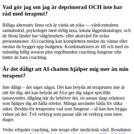
Vad gör jag om jag är deprimerad OCH inte har
råd med terapeut?
Billiga alternativ finns och är värda att söka — vårdcentralens
samtalsstöd, psykologer med rörlig taxa, lokala lågpriskataloger, och
de flesta länder har välgörenhets- eller akutvård för svåra
presentationer. AI-coaching kan komplettera medan du väntar eller
medan du bygger upp budgeten. Kombinationen av till och med en
månatlig billig session plus regelbunden coaching fungerar ofta
bättre än bara coaching.
Är det dåligt att AI-chatten hjälper mig mer än min
terapeut?
Inte dåligt – det säger något. Det kan betyda att terapeuten inte är
rätt för dig; det kan betyda att AI:n ger dig något specifikt
(anonymitet, tillgång när du behöver det, en annan slags relation)
som hjälper dig att hålla rörelse. Många använder båda för olika
saker. Berätta för terapeuten vad som fungerar – så kan hen bygga
vidare på det. Två verktyg som passar slår ett verktyg som mest
duger.
Verke erbjuder coaching, inte terapi eller medicinsk vård. Resultaten