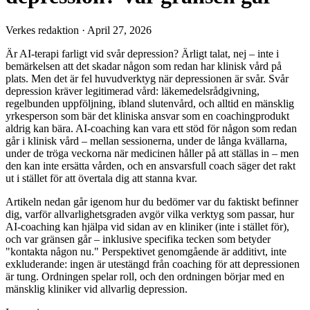
Verkes redaktion
·
April 27, 2026
Är AI-terapi farligt vid svår depression? Ärligt talat, nej – inte i
bemärkelsen att det skadar någon som redan har klinisk vård på
plats. Men det är fel huvudverktyg när depressionen är svår. Svår
depression kräver legitimerad vård: läkemedelsrådgivning,
regelbunden uppföljning, ibland slutenvård, och alltid en mänsklig
yrkesperson som bär det kliniska ansvar som en coachingprodukt
aldrig kan bära. AI-coaching kan vara ett stöd för någon som redan
går i klinisk vård – mellan sessionerna, under de långa kvällarna,
under de tröga veckorna när medicinen håller på att ställas in – men
den kan inte ersätta vården, och en ansvarsfull coach säger det rakt
ut i stället för att övertala dig att stanna kvar.
Artikeln nedan går igenom hur du bedömer var du faktiskt befinner
dig, varför allvarlighetsgraden avgör vilka verktyg som passar, hur
AI-coaching kan hjälpa vid sidan av en kliniker (inte i stället för),
och var gränsen går – inklusive specifika tecken som betyder
"kontakta någon nu." Perspektivet genomgående är additivt, inte
exkluderande: ingen är utestängd från coaching för att depressionen
är tung. Ordningen spelar roll, och den ordningen börjar med en
mänsklig kliniker vid allvarlig depression.