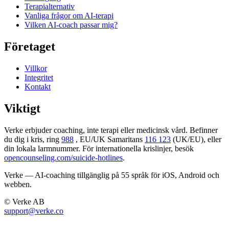
Terapi­alternativ
Vanliga frågor om AI-terapi
Vilken AI-coach passar mig?
Företaget
Villkor
Integritet
Kontakt
Viktigt
Verke erbjuder coaching, inte terapi eller medicinsk vård. Befinner
du dig i kris, ring
988
, EU/UK Samaritans
116 123
(UK/EU), eller
din lokala larmnummer. För internationella krislinjer, besök
opencounseling.com/suicide-hotlines
.
Verke — AI-coaching tillgänglig på 55 språk för iOS, Android och
webben.
© Verke AB
support@verke.co