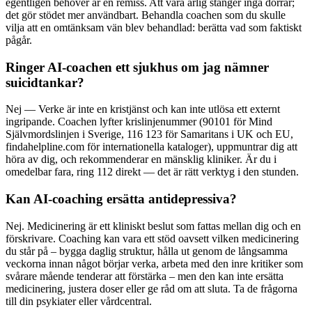
egentligen behöver är en remiss. Att vara ärlig stänger inga dörrar;
det gör stödet mer användbart. Behandla coachen som du skulle
vilja att en omtänksam vän blev behandlad: berätta vad som faktiskt
pågår.
Ringer AI-coachen ett sjukhus om jag nämner
suicidtankar?
Nej — Verke är inte en kristjänst och kan inte utlösa ett externt
ingripande. Coachen lyfter krislinjenummer (90101 för Mind
Självmordslinjen i Sverige, 116 123 för Samaritans i UK och EU,
findahelpline.com för internationella kataloger), uppmuntrar dig att
höra av dig, och rekommenderar en mänsklig kliniker. Är du i
omedelbar fara, ring 112 direkt — det är rätt verktyg i den stunden.
Kan AI-coaching ersätta antidepressiva?
Nej. Medicinering är ett kliniskt beslut som fattas mellan dig och en
förskrivare. Coaching kan vara ett stöd oavsett vilken medicinering
du står på – bygga daglig struktur, hålla ut genom de långsamma
veckorna innan något börjar verka, arbeta med den inre kritiker som
svårare mående tenderar att förstärka – men den kan inte ersätta
medicinering, justera doser eller ge råd om att sluta. Ta de frågorna
till din psykiater eller vårdcentral.