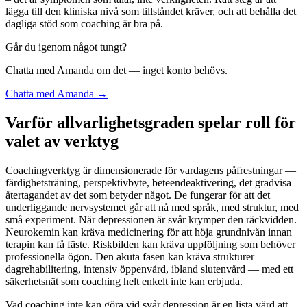
lägga till den kliniska nivå som tillståndet kräver, och att behålla det
dagliga stöd som coaching är bra på.
Går du igenom något tungt?
Chatta med Amanda om det — inget konto behövs.
Chatta med Amanda →
Varför allvarlighetsgraden spelar roll för
valet av verktyg
Coachingverktyg är dimensionerade för vardagens påfrestningar —
färdighetsträning, perspektivbyte, beteendeaktivering, det gradvisa
återtagandet av det som betyder något. De fungerar för att det
underliggande nervsystemet går att nå med språk, med struktur, med
små experiment. När depressionen är svår krymper den räckvidden.
Neurokemin kan kräva medicinering för att höja grundnivån innan
terapin kan få fäste. Riskbilden kan kräva uppföljning som behöver
professionella ögon. Den akuta fasen kan kräva strukturer —
dagrehabilitering, intensiv öppenvård, ibland slutenvård — med ett
säkerhetsnät som coaching helt enkelt inte kan erbjuda.
Vad coaching inte kan göra vid svår depression är en lista värd att