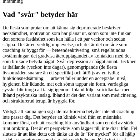
Inramning
Vad "svår" betyder här
De flesta som pratar om att känna sig deprimerade beskriver
nedstämdhet, motivation som har planat ut, sömn som inte funkar —
den sortens fastlåsthet som kan hålla i ett par veckor och sedan
släppa. Det är en verklig upplevelse, och det är det område som
coaching är byggt för — beteendeaktivering, små regelbundna
avstämningar, det gradvisa återupptagandet av kontakten med det
som brukade betyda något. Svår depression är något annat. Tecknen
är ihållande (veckor, inte dagar), genomgripande (de flesta
livsområden snarare än ett specifikt) och åtföljs av en tydlig
funktionsnedsättning — arbetet faller under en acceptabel nivå,
hygienen blir lidande, mat och sömn tappar sin form, vardagliga
sysslor blir tunga att ta sig igenom. Ibland följer suicidtankar med.
Ibland psykotiska inslag. Ibland är det den variant som medicinering
och strukturerad terapi är byggda för.
Viktigt: att känna igen sig i de markörerna betyder inte att coaching
inte passar dig. Det betyder att klinisk vård från en människa
kommer först, och att coaching blir användbart som en del av stödet
runt omkring. Det är ett perspektiv som lägger till, inte drar ifrån. Fel
slutsats är att läsa detta och tänka att du är "för mycket" för all hjälp
– det är symptomen som talar, inte verkligheten. Rätt steg är att