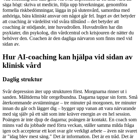
säga högt: skriva ut medicin, följa upp biverkningar, genomföra
formella riskbedömningar, lägga in på slutenvård, samordna med
anhöriga, bära kliniskt ansvar om något går fel. Inget av det betyder
att coaching är värdelöst vid svåra tillstånd – det betyder att
coaching är stödjande, inte huvudrollen. Huvudrollen har din
psykiater, din psykolog, din vårdcentral och krisjouren de nätter du
behöver den. Coachen är den dagliga närvaron som finns med vid
sidan av.
Hur AI-coaching kan hjälpa vid sidan av
klinisk vård
Daglig struktur
Svår depression äter upp strukturen först. Morgnarna rinner ut i
sanden. Måltiderna blir oregelbundna. Dagarna tappar sin form. Små
återkommande avstämningar – tre minuter på morgonen, tre minuter
innan du går och lägger dig – bygger upp vanan att vara närvarande
med sig själv på ett sätt som inte kräver energin av en hel session.
Poängen är inte djup de dagarna; poängen är kontakt. En coach som
minns vad du jobbade med förra veckan, ställer samma milda fråga
igen och accepterar ett kort svar gör verkligt arbete – även när svaret
är "idag blev mest säng." Det är information. Det är en tråd. Det är