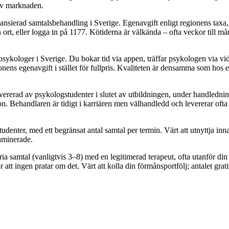
 av marknaden.
finansierad samtalsbehandling i Sverige. Egenavgift enligt regionens t
n ort, eller logga in på 1177. Kötiderna är välkända – ofta veckor till m
 psykologer i Sverige. Du bokar tid via appen, träffar psykologen via v
onens egenavgift i stället för fullpris. Kvaliteten är densamma som hos e
ererad av psykologstudenter i slutet av utbildningen, under handlednin
. Behandlaren är tidigt i karriären men välhandledd och levererar ofta 
a studenter, med ett begränsat antal samtal per termin. Värt att utnyttja in
xaminerade.
ria samtal (vanligtvis 3–8) med en legitimerad terapeut, ofta utanför din
r att ingen pratar om det. Värt att kolla din förmånsportfölj; antalet grati