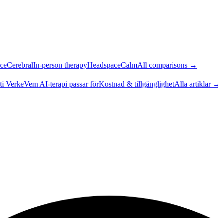
ce
Cerebral
In-person therapy
Headspace
Calm
All comparisons →
ti Verke
Vem AI-terapi passar för
Kostnad & tillgänglighet
Alla artiklar 