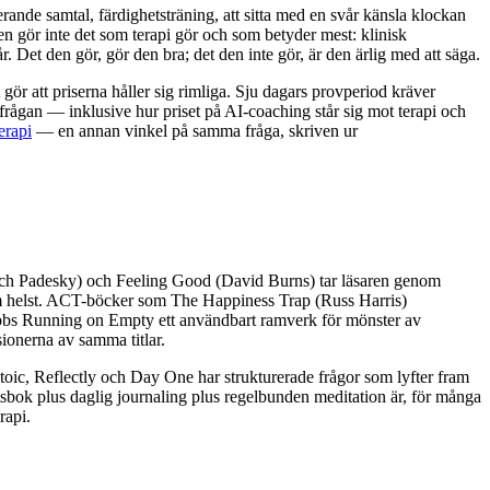
nde samtal, färdighetsträning, att sitta med en svår känsla klockan
 Den gör inte det som terapi gör och som betyder mest: klinisk
Det den gör, gör den bra; det den inte gör, är den ärlig med att säga.
ör att priserna håller sig rimliga. Sju dagars provperiod kräver
dsfrågan — inklusive hur priset på AI-coaching står sig mot terapi och
erapi
— en annan vinkel på samma fråga, skriven ur
och Padesky) och Feeling Good (David Burns) tar läsaren genom
om helst. ACT-böcker som The Happiness Trap (Russ Harris)
ebbs Running on Empty ett användbart ramverk för mönster av
sionerna av samma titlar.
oic, Reflectly och Day One har strukturerade frågor som lyfter fram
etsbok plus daglig journaling plus regelbunden meditation är, för många
rapi.