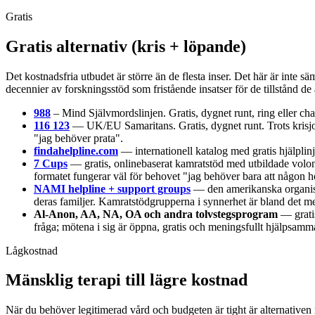
Gratis
Gratis alternativ (kris + löpande)
Det kostnadsfria utbudet är större än de flesta inser. Det här är inte 
decennier av forskningsstöd som fristående insatser för de tillstånd d
988
– Mind Självmordslinjen. Gratis, dygnet runt, ring eller cha
116 123
— UK/EU Samaritans. Gratis, dygnet runt. Trots krisjou
"jag behöver prata".
findahelpline.com
— internationell katalog med gratis hjälplin
7 Cups
— gratis, onlinebaserat kamratstöd med utbildade volont
formatet fungerar väl för behovet "jag behöver bara att någon h
NAMI helpline + support groups
— den amerikanska organisat
deras familjer. Kamratstödgrupperna i synnerhet är bland det mes
Al-Anon, AA, NA, OA och andra tolvstegsprogram
— gratis
fråga; mötena i sig är öppna, gratis och meningsfullt hjälpsamm
Lågkostnad
Mänsklig terapi till lägre kostnad
När du behöver legitimerad vård och budgeten är tight är alternativen ne