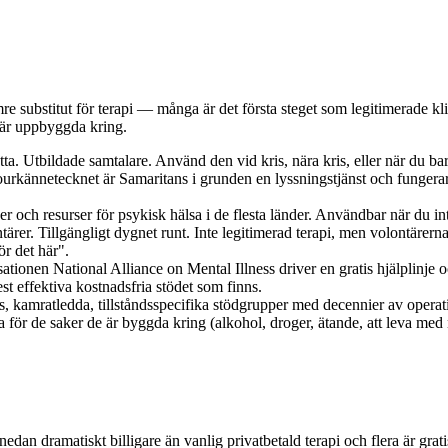
sämre substitut för terapi — många är det första steget som legitimerade
e är uppbyggda kring.
tta. Utbildade samtalare. Använd den vid kris, nära kris, eller när du b
rkännetecknet är Samaritans i grunden en lyssningstjänst och fungerar 
jer och resurser för psykisk hälsa i de flesta länder. Användbar när du 
ärer. Tillgängligt dygnet runt. Inte legitimerad terapi, men volontärern
ör det här".
ionen National Alliance on Mental Illness driver en gratis hjälplinje 
t effektiva kostnadsfria stödet som finns.
, kamratledda, tillståndsspecifika stödgrupper med decennier av operati
a för de saker de är byggda kring (alkohol, droger, ätande, att leva me
dan dramatiskt billigare än vanlig privatbetald terapi och flera är grati