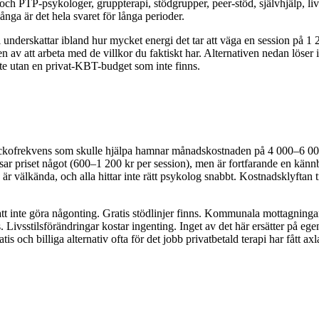
ch PTP-psykologer, gruppterapi, stödgrupper, peer-stöd, självhjälp, livs
ånga är det hela svaret för långa perioder.
 underskattar ibland hur mycket energi det tar att väga en session på 1 
n av att arbeta med de villkor du faktiskt har. Alternativen nedan löse
rbete utan en privat-KBT-budget som inte finns.
ckofrekvens som skulle hjälpa hamnar månadskostnaden på 4 000–6 000 k
ar priset något (600–1 200 kr per session), men är fortfarande en kännba
välkända, och alla hittar inte rätt psykolog snabbt. Kostnadsklyftan t
en att inte göra någonting. Gratis stödlinjer finns. Kommunala mottagning
ivsstilsförändringar kostar ingenting. Inget av det här ersätter på egen 
 och billiga alternativ ofta för det jobb privatbetald terapi har fått axl