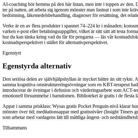
AI-coaching hör hemma på den här listan, men inte i toppen av den. D
tre på natten, att arbeta sig igenom mönster man fastnat i som inte kräv
bedömning, läkemedelsbehandling, diagnoser för ersättning, det relati
Verke är en av flera produkter i spannet 74–224 kr i månaden; konsume
varken e-post eller betalningsuppgifter, vilket är rätt sätt att testa 
hur du kan tänka kring vad du får för pengarna — läs vår kostnadsf
kostnadsperspektivet i stället för alternativperspektivet.
Egenstyrt
Egenstyrda alternativ
Den seriösa delen av självhjälpshyllan är mycket bättre än sitt ry
samma kognitiva omstruktureringsövningar som en KBT-terapeut hade g
introducerar de övningar i defusion och värderingsarbete som ACT-t
emotionell försummelse i barndomen. Biblioteket är gratis i de flesta 
Appar i samma prisklass: Wysas gratis Pocket Penguin-nivå klarar hu
mönster över tid; meditationsappar med gratisnivåer (Insight Timers gr
som arbetar med vardagens lätt till måttliga ångest- och nedstämdhetsbesv
Tillsammans