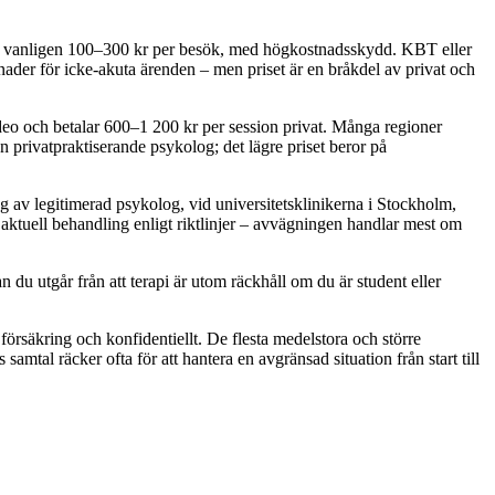
axa, vanligen 100–300 kr per besök, med högkostnadsskydd. KBT eller
ånader för icke-akuta ärenden – men priset är en bråkdel av privat och
ideo och betalar 600–1 200 kr per session privat. Många regioner
n privatpraktiserande psykolog; det lägre priset beror på
g av legitimerad psykolog, vid universitetsklinikerna i Stockholm,
aktuell behandling enligt riktlinjer – avvägningen handlar mest om
nan du utgår från att terapi är utom räckhåll om du är student eller
 försäkring och konfidentiellt. De flesta medelstora och större
s samtal räcker ofta för att hantera en avgränsad situation från start till