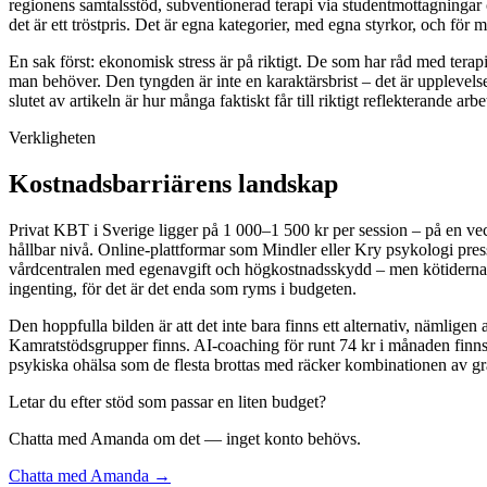
regionens samtalsstöd, subventionerad terapi via studentmottagningar o
det är ett tröstpris. Det är egna kategorier, med egna styrkor, och för m
En sak först: ekonomisk stress är på riktigt. De som har råd med terapi
man behöver. Den tyngden är inte en karaktärsbrist – det är upplevelse
slutet av artikeln är hur många faktiskt får till riktigt reflekterande a
Verkligheten
Kostnadsbarriärens landskap
Privat KBT i Sverige ligger på 1 000–1 500 kr per session – på en ve
hållbar nivå. Online-plattformar som Mindler eller Kry psykologi press
vårdcentralen med egenavgift och högkostnadsskydd – men kötiderna är 
ingenting, för det är det enda som ryms i budgeten.
Den hoppfulla bilden är att det inte bara finns ett alternativ, nämlig
Kamratstödsgrupper finns. AI-coaching för runt 74 kr i månaden finns. L
psykiska ohälsa som de flesta brottas med räcker kombinationen av gratis
Letar du efter stöd som passar en liten budget?
Chatta med Amanda om det — inget konto behövs.
Chatta med Amanda →