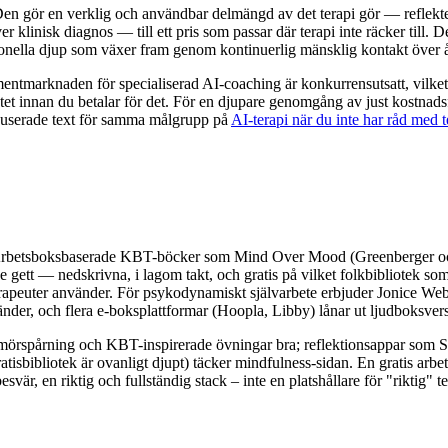
en gör en verklig och användbar delmängd av det terapi gör — reflektera
er klinisk diagnos — till ett pris som passar där terapi inte räcker till.
onella djup som växer fram genom kontinuerlig mänsklig kontakt över år. 
ntmarknaden för specialiserad AI-coaching är konkurrensutsatt, vilket g
formatet innan du betalar för det. För en djupare genomgång av just kostna
okuserade text för samma målgrupp på
AI-terapi när du inte har råd med t
kte. Arbetsboksbaserade KBT-böcker som Mind Over Mood (Greenberger 
ett — nedskrivna, i lagom takt, och gratis på vilket folkbibliotek s
erapeuter använder. För psykodynamiskt självarbete erbjuder Jonice W
länder, och flera e-boksplattformar (Hoopla, Libby) lånar ut ljudboksver
mörspårning och KBT-inspirerade övningar bra; reflektionsappar som St
atisbibliotek är ovanligt djupt) täcker mindfulness-sidan. En gratis arb
är, en riktig och fullständig stack – inte en platshållare för "riktig" te