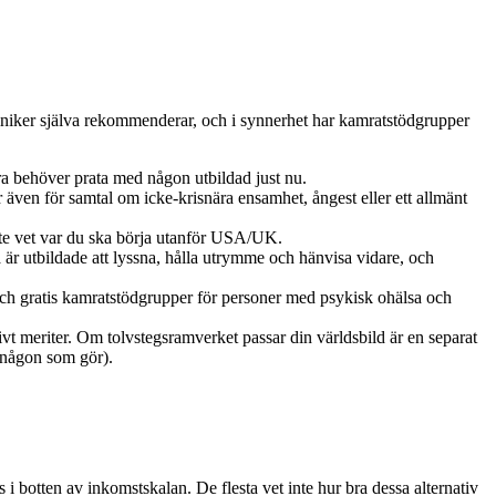
 kliniker själva rekommenderar, och i synnerhet har kamratstödgrupper
ara behöver prata med någon utbildad just nu.
även för samtal om icke-krisnära ensamhet, ångest eller ett allmänt
inte vet var du ska börja utanför USA/UK.
a är utbildade att lyssna, hålla utrymme och hänvisa vidare, och
och gratis kamratstödgrupper för personer med psykisk ohälsa och
vt meriter. Om tolvstegsramverket passar din världsbild är en separat
d någon som gör).
s i botten av inkomstskalan. De flesta vet inte hur bra dessa alternativ