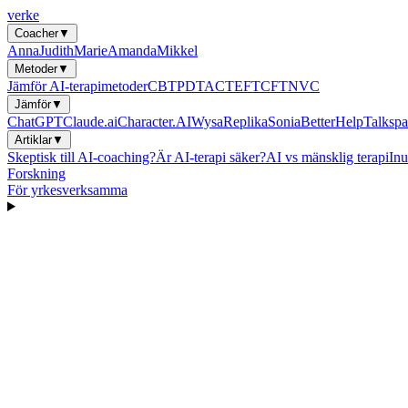
verke
Coacher
▼
Anna
Judith
Marie
Amanda
Mikkel
Metoder
▼
Jämför AI-terapimetoder
CBT
PDT
ACT
EFT
CFT
NVC
Jämför
▼
ChatGPT
Claude.ai
Character.AI
Wysa
Replika
Sonia
BetterHelp
Talkspa
Artiklar
▼
Skeptisk till AI-coaching?
Är AI-terapi säker?
AI vs mänsklig terapi
Inu
Forskning
För yrkesverksamma