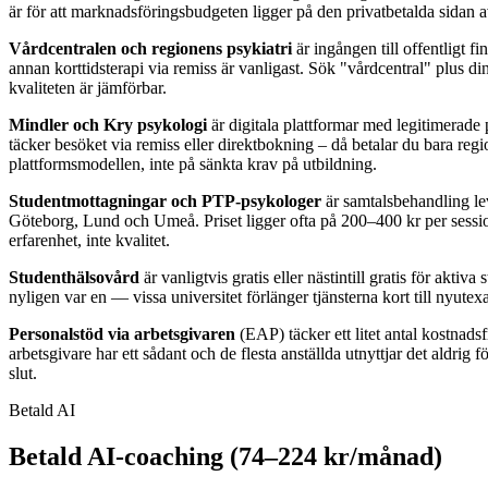
är för att marknadsföringsbudgeten ligger på den privatbetalda sidan
Vårdcentralen och regionens psykiatri
är ingången till offentligt 
annan korttidsterapi via remiss är vanligast. Sök "vårdcentral" plus di
kvaliteten är jämförbar.
Mindler och Kry psykologi
är digitala plattformar med legitimerade
täcker besöket via remiss eller direktbokning – då betalar du bara regi
plattformsmodellen, inte på sänkta krav på utbildning.
Studentmottagningar och PTP-psykologer
är samtalsbehandling lev
Göteborg, Lund och Umeå. Priset ligger ofta på 200–400 kr per session
erfarenhet, inte kvalitet.
Studenthälsovård
är vanligtvis gratis eller nästintill gratis för aktiv
nyligen var en — vissa universitet förlänger tjänsterna kort till nyute
Personalstöd via arbetsgivaren
(EAP) täcker ett litet antal kostnadsf
arbetsgivare har ett sådant och de flesta anställda utnyttjar det aldrig fö
slut.
Betald AI
Betald AI-coaching (74–224 kr/månad)