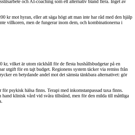
stilsarbete och AI-coaching som ett alternativ bland flera. Inget av
200 kr mot hyran, eller att säga högt att man inte har råd med den hjälp
r inte villkoren, men de fungerar inom dem, och kombinationerna i
r, vilket är utom räckhåll för de flesta hushållsbudgetar på en
r utgift för en tajt budget. Regionens system täcker via remiss från
rycker en betydande andel mot det sämsta tänkbara alternativet: gör
ar för psykisk hälsa finns. Terapi med inkomstanpassad taxa finns.
hand klinisk vård vid svåra tillstånd, men för den milda till måttliga
a.