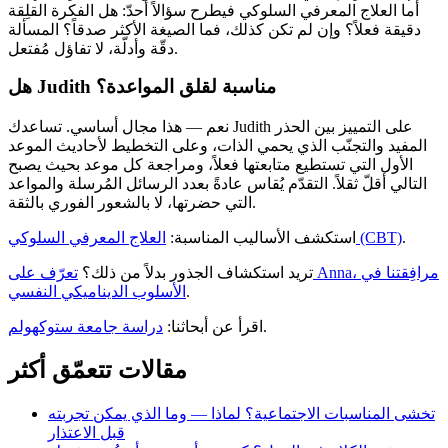
أما العلاج المعرفي السلوكي فيطرح سؤالاً أحدّ: هل الفكرة القلِقة
دقيقة فعلاً؟ وإن لم تكن كذلك، فما الصيغة الأكثر صدقاً؟ المسألة
دقّة وأدلّة، لا تفاؤل مُفتعل.
هل Judith مناسبة لقلق المواعدة؟
نعم — هذا مجال أساسي. تساعدك Judith على التمييز بين الحذر
المفيد والتجنّب الذي يحمي الذات، وعلى التخطيط لأحاديث الموعد
الأول التي تستطيع متابعتها فعلاً، ومراجعة كل موعد بحيث يصبح
التالي أقلّ ثقلاً. التقدّم يُقاس عادةً بعدد الرسائل المُرسلة والمواعد
التي حضرتها، لا بالشعور الفوري بالثقة.
.
العلاج المعرفي السلوكي (CBT)
استكشف الأساليب المناسبة:
تريد استكشاف الجذور بدلاً من ذلك؟
تعرّف على Anna، مرافِقتنا في
.
الأسلوب الديناميكي النفسي
.
اقرأ عن أبحاثنا:
دراسة جامعة ستوكهولم
مقالات تتعمّق أكثر
تخشى المناسبات الاجتماعية؟ لماذا — وما الذي يمكن تجربته
قبل الاعتذار