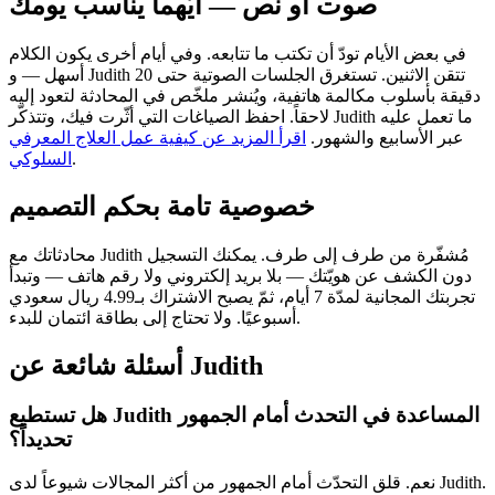
صوت أو نص — أيّهما يناسب يومك
في بعض الأيام تودّ أن تكتب ما تتابعه. وفي أيام أخرى يكون الكلام
أسهل — و Judith تتقن الاثنين. تستغرق الجلسات الصوتية حتى 20
دقيقة بأسلوب مكالمة هاتفية، ويُنشر ملخّص في المحادثة لتعود إليه
لاحقاً. احفظ الصياغات التي أثّرت فيك، وتتذكّر Judith ما تعمل عليه
عبر الأسابيع والشهور.
اقرأ المزيد عن كيفية عمل العلاج المعرفي
.
السلوكي
خصوصية تامة بحكم التصميم
محادثاتك مع Judith مُشفّرة من طرف إلى طرف. يمكنك التسجيل
دون الكشف عن هويّتك — بلا بريد إلكتروني ولا رقم هاتف — وتبدأ
تجربتك المجانية لمدّة 7 أيام، ثمّ يصبح الاشتراك بـ4.99 ريال سعودي
أسبوعيًا. ولا تحتاج إلى بطاقة ائتمان للبدء.
أسئلة شائعة عن Judith
هل تستطيع Judith المساعدة في التحدث أمام الجمهور
تحديداً؟
نعم. قلق التحدّث أمام الجمهور من أكثر المجالات شيوعاً لدى Judith.