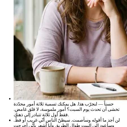
حسناً — لنجرّب هذا. هل يمكنك تسمية ثلاثة أمور محدّدة
تخشى أن تحدث يوم السبت؟ أمور ملموسة، لا قلق غامض.
فقط أول ثلاثة تتبادر إلى ذهنك.
لن أجد ما أقوله وسأصمت. سيظنّ الناس أنّي غريب أو فظّ.
وسأعود إلى البيت طوال الطريق وأنا أشعر بأنّي أحرجت