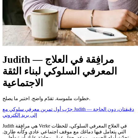
Judith — مرافِقة في العلاج
المعرفي السلوكي لبناء الثقة
الاجتماعية
خطوات ملموسة. تقدّم واضح. اختبر ما يصلح.
جرّب أول تمرين معرفي سلوكي مع Judith — دقيقتان، دون الحاجة
إلى بريد إلكتروني
Judith هي مرافِقة Verke في العلاج المعرفي السلوكي، للحظات
التي يتعامل فيها دماغك مع موقف اجتماعي عادي وكأنه طارئ.
تحدّث أمام الجمهور، موعد، حفل عمل، محادثة عليك أن تبدأها —