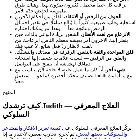
تراقب كل خطأ محتمل. كثيرون يمرّون بهذا، وهناك طرق
ملموسة لخفض حدّة الأمر.
الخوف من الرفض أو الانتقاد.
القلق من أحكام الآخرين
استجابة وقائية طبيعية. كثيراً ما يُبالغ دماغك في تقدير احتمال
الرفض ونتائجه معاً — وهذا أمر يمكنك اختباره.
الانزعاج من لفت الأنظار.
الشعور بزيادة الوعي بالذات حين
ينظر إليك الآخرون أمر يعيشه معظم الناس. انزعاجك من
لفت الأنظار ردّ فعل شائع، لا عيب فيك.
قلق المواعدة والثقة بالنفس.
الرفرفة في معدتك، والتشكّك،
والقلق من الرفض — ليست علامات ضعف. إنها استجابة
دماغك لهشاشة أن تنفتح على التواصل.
شيء آخر.
أياً كان ما تعمل عليه، لا حاجة لأن يتناسب مع
تصنيف محدّد. أحضره كما هو — ستعمل Judith مع ما أمامك
فعلاً.
المنهج
كيف ترشدك Judith — العلاج المعرفي
السلوكي
يركّز العلاج المعرفي السلوكي على
كيفية تعزيز الأفكار والمشاعر
والسلوكيات بعضها لبعض
، ثم يُجري تجارب صغيرة لاختبار ما إذا