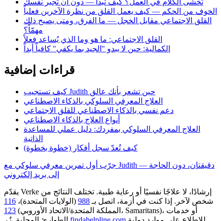
تخشى الكلام في العمل؟ كيف تبدأ — دون أن تُجبر نفسك
الخوف من الحكم — كيف يعمل القلق من نظرة الآخرين فعلياً
القلق الاجتماعي مقابل الخجل — ما الفرق، ومتى يصبح ذلك
مهمّاً؟
القلق الاجتماعي: ما هو وما الذي يُساعد فعلاً
الكمالية: حين لا يبدو "الجيد بما يكفي" كافياً أبداً
قراءات إضافية
كيف تستجيب Judith حين تشعر بأنك عالق
العلاج المعرفي السلوكي بالذكاء الاصطناعي
دعم نفسي بالذكاء الاصطناعي للقلق الاجتماعي
أنواع العلاج بالذكاء الاصطناعي
العلاج المعرفي السلوكي بمفردك: دليل عملي للمساعدة
الذاتية
كيف تُعدّ سجل أفكار (خطوة بخطوة)
جرّب أول تمرين معرفي سلوكي مع Judith — دقيقتان، دون الحاجة
إلى بريد إلكتروني
يقدّم Verke إرشادًا، لا علاجًا نفسيًا أو رعاية طبية. تختلف النتائج من
شخص لآخر. إذا كنت في أزمة، اتصل بـ
988
(الولايات المتحدة)،
116
أو خدمات
(المملكة المتحدة/الاتحاد الأوروبي، Samaritans)،
123
للاطلاع على موارد دولية.
findahelpline.com
الطوارئ المحلية. زُر