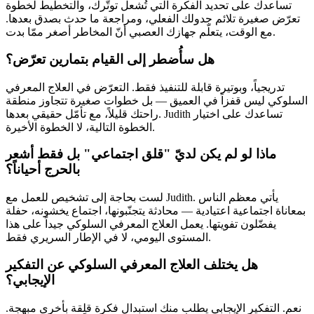
تساعدك على تحديد الفكرة التي تُشعل توتّرك، والتخطيط لخطوة
تعرّض صغيرة تلائم جدولك الفعلي، ومراجعة ما حدث بصدق بعدها.
مع الوقت، يتعلّم جهازك العصبي أنّ المخاطر أصغر ممّا بدت.
هل سأُضطر إلى القيام بتمارين تعرّض؟
تدريجياً، وبوتيرة قابلة للتنفيذ فقط. التعرّض في العلاج المعرفي
السلوكي ليس قفزاً في العميق — بل خطوات صغيرة تتجاوز منطقة
راحتك قليلاً، مع تأمّل حقيقي بعدها. Judith تساعدك على اختيار
الخطوة التالية، لا الخطوة الأخيرة.
ماذا لو لم يكن لديّ "قلق اجتماعي" بل فقط أشعر
بالحرج أحياناً؟
لست بحاجة إلى تشخيص للعمل مع Judith. يأتي معظم الناس
بمعاناة اجتماعية اعتيادية — محادثة يتجنّبونها، اجتماع يخشونه، حفلة
يفضّلون تفويتها. يعمل العلاج المعرفي السلوكي جيداً على هذا
المستوى اليومي، لا في الإطار السريري فقط.
هل يختلف العلاج المعرفي السلوكي عن التفكير
الإيجابي؟
نعم. التفكير الإيجابي يطلب منك استبدال فكرة قلِقة بأخرى مبهجة.