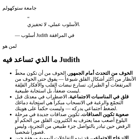
جامعة ستوكهولم
“
الأسلوب عملي، لا تحفيزي.
أسلوب Judith في المرافقة
—
لمن هو
ما الذي تساعد فيه Judith
الخوف من التحدث أمام الجمهور.
الخوف من أن تكون محطّ
الأنظار من أكثر أشكال القلق شيوعاً — يفوق حتى الخوف من
المرتفعات أو الطيران. تسارع نبضات القلب والأفكار القلِقة
ليست ضعفاً، بل استجابة طبيعية.
قلق في المناسبات الاجتماعية.
الاضطراب في معدتك قبل
التجمّع والرغبة في الانسحاب مبكراً هي استجابة دماغك
لضغط اجتماعي يدركه — وليست حكماً على هويتك.
صعوبة تكوين الصداقات.
تكوين صداقات جديدة في مرحلة
البلوغ أصعب مما يعترف به الكثيرون. القلق من الحكم أو
الرفض حين تبادر بالتواصل جزء طبيعي من التجربة، وليس
قصوراً شخصياً.
الانزعاج الاجتماعي.
قد تبدو التفاعلات اليومية مرهقة حين