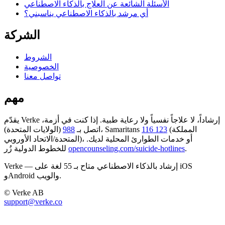
الأسئلة الشائعة عن العلاج بالذكاء الاصطناعي
أي مرشد بالذكاء الاصطناعي يناسبني؟
الشركة
الشروط
الخصوصية
تواصل معنا
مهم
يقدّم Verke إرشاداً، لا علاجاً نفسياً ولا رعاية طبية. إذا كنت في أزمة،
(المملكة
116 123
(الولايات المتحدة)، Samaritans
اتصل بـ
988
المتحدة/الاتحاد الأوروبي)، أو خدمات الطوارئ المحلية لديك.
.
opencounseling.com/suicide-hotlines
للخطوط الدولية زُر
Verke — إرشاد بالذكاء الاصطناعي متاح بـ 55 لغة على iOS
وAndroid والويب.
© Verke AB
support@verke.co