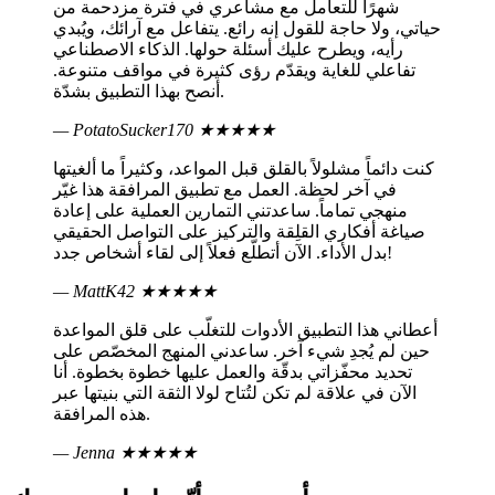
شهرًا للتعامل مع مشاعري في فترة مزدحمة من
حياتي، ولا حاجة للقول إنه رائع. يتفاعل مع آرائك، ويُبدي
رأيه، ويطرح عليك أسئلة حولها. الذكاء الاصطناعي
تفاعلي للغاية ويقدّم رؤى كثيرة في مواقف متنوعة.
أنصح بهذا التطبيق بشدّة.
— PotatoSucker170
★★★★★
كنت دائماً مشلولاً بالقلق قبل المواعد، وكثيراً ما ألغيتها
في آخر لحظة. العمل مع تطبيق المرافقة هذا غيّر
منهجي تماماً. ساعدتني التمارين العملية على إعادة
صياغة أفكاري القلِقة والتركيز على التواصل الحقيقي
بدل الأداء. الآن أتطلّع فعلاً إلى لقاء أشخاص جدد!
— MattK42
★★★★★
أعطاني هذا التطبيق الأدوات للتغلّب على قلق المواعدة
حين لم يُجدِ شيء آخر. ساعدني المنهج المخصّص على
تحديد محفّزاتي بدقّة والعمل عليها خطوة بخطوة. أنا
الآن في علاقة لم تكن لتُتاح لولا الثقة التي بنيتها عبر
هذه المرافقة.
— Jenna
★★★★★