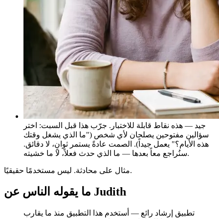
جيد — هذه نقاط قابلة للاختبار. جرّب هذا قبل السبت: اختر
سؤالين مفتوحين يصلحان لأي شخص ("ما الذي يشغل وقتك
هذه الأيام؟" يعمل جيداً). الصمت عادةً يستمر ثوانٍ، لا دقائق.
سنُراجع معاً بعدها — ما الذي حدث فعلاً، لا ما خشيته.
مثال على محادثة. ليس مستخدمًا حقيقيًا.
ما يقوله الناس عن Judith
تطبيق إرشاد رائع — أستخدم هذا التطبيق منذ ما يقارب