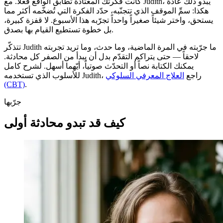
كانت فكرتك المعتادة تطابق الواقع فعلاً. مع Judith، يبدو ذلك عادةً
هكذا: سمِّ الموقف الذي تتجنّبه، حدّد الفكرة التي تُضخّمه أكثر مما
يستحق، واختر شيئاً صغيراً واحداً تجرّبه هذا الأسبوع. لا قفزة كبيرة،
بل خطوة تستطيع القيام بها بصدق.
تتذكّر Judith ما جرّبته في المرة الماضية، وما حدث، وما تريد تجربته
لاحقاً — حتى يتراكم التقدّم بدل أن يبدأ من الصفر كل محادثة.
يمكنك الكتابة نصاً أو التحدّث صوتياً، أيّهما أسهل. لشرح كامل
للأسلوب الذي تستخدمه Judith، راجع
العلاج المعرفي السلوكي
(CBT)
.
جرّبها
كيف قد تبدو محادثة أولى