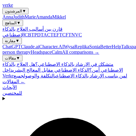
verke
▼
المرشدون
Anna
Judith
Marie
Amanda
Mikkel
▼
المناهج
قارن بين أساليب العلاج بالذكاء
NVC
CFT
EFT
ACT
PDT
CBT
الاصطناعي
▼
مقارنة
ChatGPT
Claude.ai
Character.AI
Wysa
Replika
Sonia
BetterHelp
Talkspa
person therapy
Headspace
Calm
All comparisons →
▼
مقالات
متشكك في الإرشاد بالذكاء الاصطناعي؟
هل العلاج بالذكاء
الاصطناعي آمن؟
الذكاء الاصطناعي مقابل المعالج البشري
داخل
لمن يناسب الإرشاد بالذكاء الاصطناعي
التكلفة والوصول
جميع
Verke
المقالات ←
الأبحاث
للمختصين