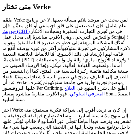
متى تختار Verke
صُمِّم Verke لمن يبحث عن مرشد يلائم مسألة بعينها، لا عن برنامج
عام شامل. فإن كنت تعمل على قلق اجتماعي أو قلق معمَّم، فإن
هي من تُجري التجارب الصغيرة وسجلّات الأفكار
جوديث (CBT)
والتعرّض التدريجي، وهي الأقرب مباشرةً إلى مجال عمل Sonia؛ إذ
تُفكّك المشكلة المرهقة إلى خطوات صغيرة قابلة للتنفيذ، وهو ما
ذكره المشاركون في تجربة ستوكهولم أكثر من غيره بوصفه أنفع ما
قدّمه لهم الإرشاد في ذلك الأسبوع. أمّا للأنماط العلائقية القديمة
فعليك بآنّا (PDT)؛ ولإرشاد الأزواج، ماري؛ وللقبول والرحمة بالذات،
أماندا؛ ولضغوط القيادة العالية، ميكل. ويُعدّ الإرشاد الصوتي في
صيغة مكالمة هاتفية ركيزةً أساسية في المنتج، كما أن التشفير من
الطرف إلى الطرف مدمَج في صميم البنية لا شعارًا تسويقيًا، فضلًا
عن أن Verke موضوع تجربة جارية في جامعة ستوكهولم يُشرف
عليها البروفيسور Per Carlbring. اطّلع على شرح المنهج في
العلاج
المعرفي السلوكي
، فهو الأقرب مقارنةً مباشرة بمسار Sonia الممتدّ
ستة أسابيع.
اختر Verke إن كان ما تريده أقرب إلى شراكة فكرية مستمرّة منه
إلى منهج مدّته ستة أسابيع — مساحةً تصارح فيها نفسك بحقيقة ما
تشعر به، وترصد فيها أنماطًا تتجلّى عبر الأسابيع لا خاناتٍ تُؤشِّر عليها
داخل برنامج بعينه، وتلجأ إليها في اللحظة التي يصعب فيها شيء ما،
لا في موعد الجلسة المقبلة وحده. واختر آنّا بدلًا من جوديث إن كان