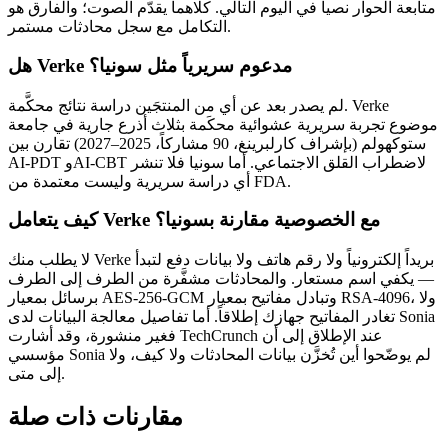
متابعة الحوار نصياً في اليوم التالي. كلاهما يقدّم الصوت؛ والفارق هو
التكامل مع سجل محادثات مستمر.
هل Verke مدعوم سريرياً مثل سونيا؟
لم يصدر بعد عن أي من المنتجَين دراسة نتائج محكَّمة. Verke
موضوع تجربة سريرية عشوائية محكَمة بثلاث أذرع جارية في جامعة
ستوكهولم (بإشراف كارلبرينغ، 90 مشاركاً، 2025–2027) تقارن بين
AI-PDT وAI-CBT لاضطراب القلق الاجتماعي. أما سونيا فلا تنشر
أي دراسة سريرية وليست معتمدة من FDA.
كيف يتعامل Verke مع الخصوصية مقارنة بسونيا؟
لا يطلب منك Verke بريداً إلكترونياً ولا رقم هاتف ولا بيانات دفع لتبدأ
— يكفي اسم مستعار. والمحادثات مشفَّرة من الطرف إلى الطرف
برسائل بمعيار AES-256-GCM وتبادل مفاتيح بمعيار RSA-4096، ولا
تغادر المفاتيح جهازك إطلاقاً. أما تفاصيل معالجة البيانات لدى Sonia
فغير منشورة، وقد أشارت TechCrunch عند الإطلاق إلى أن
مؤسسي Sonia لم يوضّحوا أين تُخزَّن بيانات المحادثات ولا كيف، ولا
إلى متى.
مقارنات ذات صلة