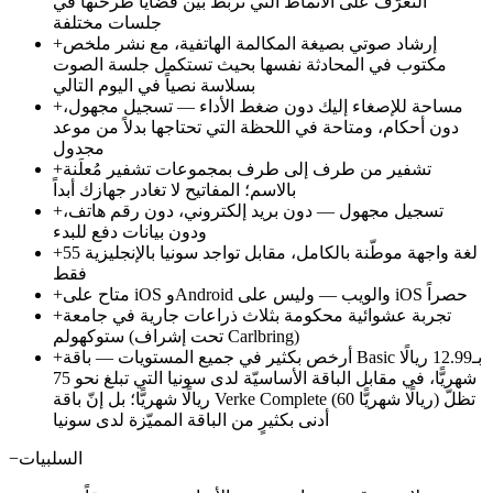
التعرّف على الأنماط التي تربط بين قضايا طرحتها في
جلسات مختلفة
إرشاد صوتي بصيغة المكالمة الهاتفية، مع نشر ملخص
+
مكتوب في المحادثة نفسها بحيث تستكمل جلسة الصوت
بسلاسة نصياً في اليوم التالي
مساحة للإصغاء إليك دون ضغط الأداء — تسجيل مجهول،
+
دون أحكام، ومتاحة في اللحظة التي تحتاجها بدلاً من موعد
مجدول
تشفير من طرف إلى طرف بمجموعات تشفير مُعلَنة
+
بالاسم؛ المفاتيح لا تغادر جهازك أبداً
تسجيل مجهول — دون بريد إلكتروني، دون رقم هاتف،
+
ودون بيانات دفع للبدء
55 لغة واجهة موطّنة بالكامل، مقابل تواجد سونيا بالإنجليزية
+
فقط
متاح على iOS وAndroid والويب — وليس على iOS حصراً
+
تجربة عشوائية محكومة بثلاث ذراعات جارية في جامعة
+
ستوكهولم (تحت إشراف Carlbring)
أرخص بكثير في جميع المستويات — باقة Basic بـ12.99 ريالًا
+
شهريًّا، في مقابل الباقة الأساسيّة لدى سونيا التي تبلغ نحو 75
ريالًا شهريًّا؛ بل إنّ باقة Verke Complete (60 ريالًا شهريًّا) تظلّ
أدنى بكثيرٍ من الباقة المميّزة لدى سونيا
السلبيات
−