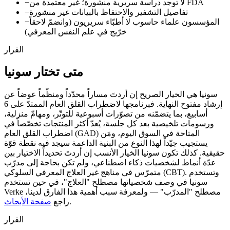
لا توجد دراسة سريرية منشورة؛ غير معتمدة من FDA
−
تفاصيل التشفير والاحتفاظ بالبيانات غير منشورة
−
المؤسسون علماء حاسوب لا أطبّاء سريريون (وانضمّ لاحقاً
−
خرّيج في علم النفس المعرفي)
القرار
متى تختار سونيا
سونيا هي الخيار الصريح إن أردتَ مساراً محدّداً ومنظّماً عوضاً عن
إرشاد مفتوح النهاية. فبرنامجها لاضطراب القلق العام الممتدّ على 6
أسابيع، بما يتضمّنه من تصوّرات أسبوعية للتوتّر، ومهامّ منزلية،
ورسومات تلخيصية بعد كل جلسة، يُعدّ أكثر المنتجات تخصّصاً في
اضطراب القلق العام (GAD) المتاحة في السوق اليوم، ومَن
يستجيب جيّداً لهذا النوع من البنية الداعمة سيجد فيه نقطة قوّة
حقيقية. كذلك تكون سونيا الخيار الأنسب إن أردتَ تحديداً الاختيار بين
عدّة أنماط لشخصيات ذكاء اصطناعي، ولم تكن بحاجة إلى مدرّب
متمرّس في مناهج غير العلاج المعرفي السلوكي (CBT). وتستخدم
سونيا في وصف شخصياتها مصطلح "العلاج"، في حين تستخدم
Verke مصطلح "المدرّب" — ولمعرفة سبب أهمية هذا الفارق لدينا،
.
راجع
صفحة الأبحاث
القرار