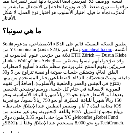
نفسه. ووصف كلا الفريقين أيضاً التجربة بأنها أيسر للصراحة مما
توقعوا — دون ضغط الأداء، ودون الحاجة إلى الانشغال بما يشعر به
المدرّب تجاه ما قيل. اختيار الأسلوب هو اختيار نوع العمل، لا شكل
الأفاتار.
ما هي سونيا؟
Sonia تطبيق للصحّة النفسيّة قائم على الذكاء الاصطناعي، مدعوم
، أسّسه
soniahealth.com
من Y Combinator (دفعة S23)، ومتاح عبر
ثلاثة من خرّيجي علوم الحاسوب في ETH Zürich — Dustin Klebe
وLukas Wolf وChris Aeberli — وقد صرّحوا بأنهم ليسوا مختصّين
سريريّين. يقوم المنتج على برنامج منظَّم مدّته 6 أسابيع لاضطراب
القلق العامّ، ويتضمّن جلسات صوتية أو نصية تتراوح بين 5 و30
دقيقة، وستّ شخصيّات للذكاء الاصطناعي يختار المستخدم من بينها
(تتنوّع في الجنس والعمر والخلفية والأسلوب)، إضافةً إلى تقييم
للمرونة الانفعالية في ختام كل جلسة، ورسم توضيحي تلخيصي
بعدها. أما الأسعار فتبلغ نحو 75 ريالاً شهرياً للباقة الأساسية، ونحو
150 ريالاً شهرياً للباقة المميّزة، أو نحو 750 ريالاً سنوياً، مع تجربة
مجانية لمدّة 7 أيام. ويقتصر التطبيق عند الإطلاق على نظام iOS
واللغة الإنجليزية، وهو غير معتمد من FDA. ويبلغ مجموع التمويل
حتى اليوم 3.35 مليون دولار (من YC وMoonfire وRebel Fund
وSBXi)، مع نحو 8,000 مستخدم عند الإطلاق وفقاً لـTechCrunch.