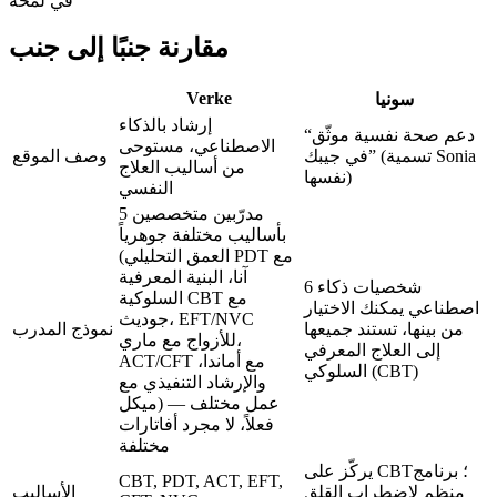
في لمحة
مقارنة جنبًا إلى جنب
Verke
سونيا
إرشاد بالذكاء
“دعم صحة نفسية موثّق
الاصطناعي، مستوحى
في جيبك” (تسمية Sonia
وصف الموقع
من أساليب العلاج
نفسها)
النفسي
5 مدرّبين متخصصين
بأساليب مختلفة جوهرياً
(العمق التحليلي PDT مع
آنا، البنية المعرفية
6 شخصيات ذكاء
السلوكية CBT مع
اصطناعي يمكنك الاختيار
جوديث، EFT/NVC
من بينها، تستند جميعها
نموذج المدرب
للأزواج مع ماري،
إلى العلاج المعرفي
ACT/CFT مع أماندا،
السلوكي (CBT)
والإرشاد التنفيذي مع
ميكل) — عمل مختلف
فعلاً، لا مجرد أفاتارات
مختلفة
يركّز على CBT؛ برنامج
CBT, PDT, ACT, EFT,
منظم لاضطراب القلق
الأساليب