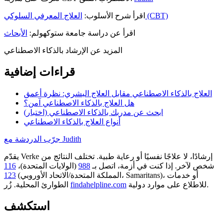
العلاج المعرفي السلوكي (CBT)
اقرأ شرح الأسلوب:
اقرأ عن دراسة جامعة ستوكهولم:
الأبحاث
المزيد عن الإرشاد بالذكاء الاصطناعي
قراءات إضافية
العلاج بالذكاء الاصطناعي مقابل العلاج البشري: نظرة أعمق
هل العلاج بالذكاء الاصطناعي آمن؟
ابحث عن مدربك بالذكاء الاصطناعي (اختبار)
أنواع العلاج بالذكاء الاصطناعي
جرّب الدردشة مع Judith
يقدّم Verke إرشادًا، لا علاجًا نفسيًا أو رعاية طبية. تختلف النتائج من
شخص لآخر. إذا كنت في أزمة، اتصل بـ
988
(الولايات المتحدة)،
116
أو خدمات
(المملكة المتحدة/الاتحاد الأوروبي، Samaritans)،
123
للاطلاع على موارد دولية.
findahelpline.com
الطوارئ المحلية. زُر
استكشف