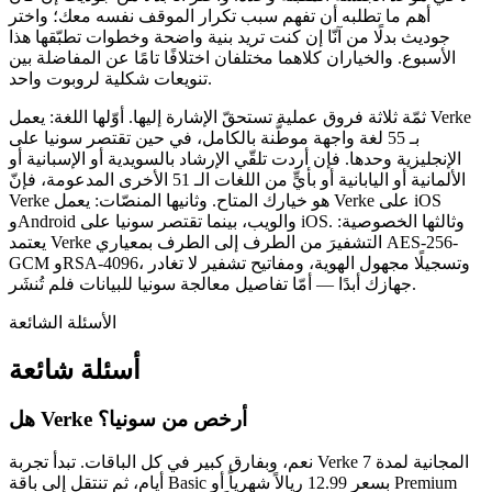
أهم ما تطلبه أن تفهم سبب تكرار الموقف نفسه معك؛ واختر
جوديث بدلًا من آنّا إن كنت تريد بنية واضحة وخطوات تطبّقها هذا
الأسبوع. والخياران كلاهما مختلفان اختلافًا تامًا عن المفاضلة بين
تنويعات شكلية لروبوت واحد.
ثمّة ثلاثة فروق عملية تستحقّ الإشارة إليها. أوّلها اللغة: يعمل Verke
بـ 55 لغة واجهة موطَّنة بالكامل، في حين تقتصر سونيا على
الإنجليزية وحدها. فإن أردت تلقّي الإرشاد بالسويدية أو الإسبانية أو
الألمانية أو اليابانية أو بأيٍّ من اللغات الـ 51 الأخرى المدعومة، فإنّ
Verke هو خيارك المتاح. وثانيها المنصّات: يعمل Verke على iOS
وAndroid والويب، بينما تقتصر سونيا على iOS. وثالثها الخصوصية:
يعتمد Verke التشفيرَ من الطرف إلى الطرف بمعياري AES-256-
GCM وRSA-4096، وتسجيلًا مجهول الهوية، ومفاتيح تشفير لا تغادر
جهازك أبدًا — أمّا تفاصيل معالجة سونيا للبيانات فلم تُنشَر.
الأسئلة الشائعة
أسئلة شائعة
هل Verke أرخص من سونيا؟
نعم، وبفارق كبير في كل الباقات. تبدأ تجربة Verke المجانية لمدة 7
أيام، ثم تنتقل إلى باقة Basic بسعر 12.99 ريالاً شهرياً أو Premium