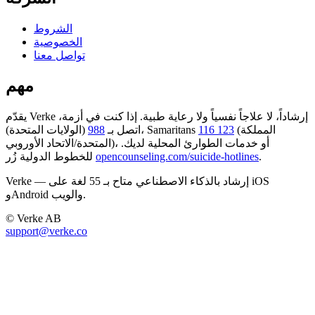
الشروط
الخصوصية
تواصل معنا
مهم
يقدّم Verke إرشاداً، لا علاجاً نفسياً ولا رعاية طبية. إذا كنت في أزمة،
(المملكة
116 123
(الولايات المتحدة)، Samaritans
اتصل بـ
988
المتحدة/الاتحاد الأوروبي)، أو خدمات الطوارئ المحلية لديك.
.
opencounseling.com/suicide-hotlines
للخطوط الدولية زُر
Verke — إرشاد بالذكاء الاصطناعي متاح بـ 55 لغة على iOS
وAndroid والويب.
© Verke AB
support@verke.co