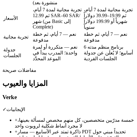
منشورة بعد)
تجربة مجانية لمدة 7 أيام،
تجربة مجانية لمدة 7 أيام،
ثم
19.99–39.99 دولاراً
ثم
12.99 SAR–60 SAR/
الأسعار
شهرياً
أو
199.99 دولاراً
(من Basic إلى
شهر
Complete)
سنوياً
نعم — 7 أيام، ثم خطة
نعم — 7 أيام، ثم خطة
تجربة مجانية
مدفوعة
مدفوعة
برنامج منظم مدته 6
نعم — متكررة أو لمرة
جدولة
أسابيع؛ لا يُعلَن عن جدولة
واحدة؛ المدرب يبدأ في
الجلسات
الجلسات الفردية
الموعد المحدَّد
مفاضلات صريحة
المزايا والعيوب
Verke
الإيجابيات
✓
خمسة مدرّبين متخصصين، كل منهم مخصص لمسألة بعينها،
+
لا مجرد أنماط شكلية لروبوت واحد
ذاكرة تمتد عبر الأسابيع — مسار PDT تحديداً مبني حول
+