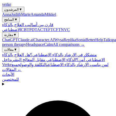
verke
▼
المرشدون
Anna
Judith
Marie
Amanda
Mikkel
▼
المناهج
قارن بين أساليب العلاج بالذكاء
NVC
CFT
EFT
ACT
PDT
CBT
الاصطناعي
▼
مقارنة
ChatGPT
Claude.ai
Character.AI
Wysa
Replika
Sonia
BetterHelp
Talkspa
person therapy
Headspace
Calm
All comparisons →
▼
مقالات
متشكك في الإرشاد بالذكاء الاصطناعي؟
هل العلاج بالذكاء
الاصطناعي آمن؟
الذكاء الاصطناعي مقابل المعالج البشري
داخل
لمن يناسب الإرشاد بالذكاء الاصطناعي
التكلفة والوصول
جميع
Verke
المقالات ←
الأبحاث
للمختصين