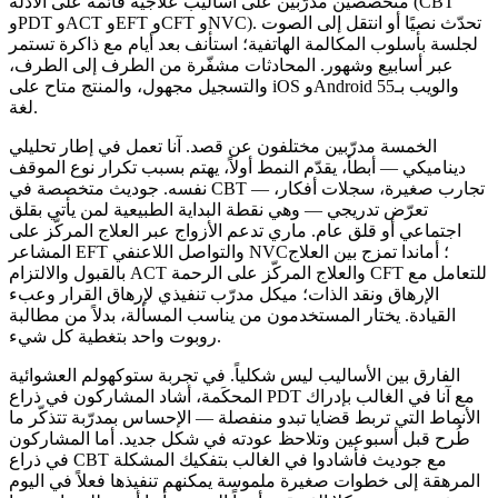
متخصصين مدرَّبين على أساليب علاجية قائمة على الأدلة (CBT
وPDT وACT وEFT وCFT وNVC). تحدّث نصيًا أو انتقل إلى الصوت
لجلسة بأسلوب المكالمة الهاتفية؛ استأنف بعد أيام مع ذاكرة تستمر
عبر أسابيع وشهور. المحادثات مشفّرة من الطرف إلى الطرف،
والتسجيل مجهول، والمنتج متاح على iOS وAndroid والويب بـ55
لغة.
الخمسة مدرّبين مختلفون عن قصد. آنا تعمل في إطار تحليلي
ديناميكي — أبطأ، يقدّم النمط أولاً، يهتم بسبب تكرار نوع الموقف
نفسه. جوديث متخصصة في CBT — تجارب صغيرة، سجلات أفكار،
تعرّض تدريجي — وهي نقطة البداية الطبيعية لمن يأتي بقلق
اجتماعي أو قلق عام. ماري تدعم الأزواج عبر العلاج المركّز على
المشاعر EFT والتواصل اللاعنفي NVC؛ أماندا تمزج بين العلاج
بالقبول والالتزام ACT والعلاج المركّز على الرحمة CFT للتعامل مع
الإرهاق ونقد الذات؛ ميكل مدرّب تنفيذي لإرهاق القرار وعبء
القيادة. يختار المستخدمون من يناسب المسألة، بدلاً من مطالبة
روبوت واحد بتغطية كل شيء.
الفارق بين الأساليب ليس شكلياً. في تجربة ستوكهولم العشوائية
المحكَمة، أشاد المشاركون في ذراع PDT مع آنا في الغالب بإدراك
الأنماط التي تربط قضايا تبدو منفصلة — الإحساس بمدرّبة تتذكّر ما
طُرح قبل أسبوعين وتلاحظ عودته في شكل جديد. أما المشاركون
في ذراع CBT مع جوديث فأشادوا في الغالب بتفكيك المشكلة
المرهقة إلى خطوات صغيرة ملموسة يمكنهم تنفيذها فعلاً في اليوم