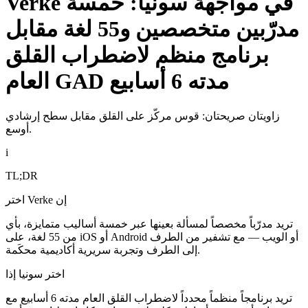
Verke في مواجهة سونيا: خمسة
مدرّبين متخصصين و55 لغة مقابل
برنامج منظم لاضطراب القلق
العام GAD مدته 6 أسابيع
زاويتان صريحتان: قوس مركّز على القلق مقابل سطح إرشادي
أوسع.
i
TL;DR
اختر Verke إن
تريد مدرّباً مخصصاً لمسألة بعينها عبر خمسة أساليب متمايزة، بأي
من 55 لغة، على iOS أو Android أو الويب — مع تشفير من الطرف
إلى الطرف وتجربة سريرية أكاديمية محكَمة.
اختر سونيا إذا
تريد برنامجاً منظماً محدداً لاضطراب القلق العام مدته 6 أسابيع مع