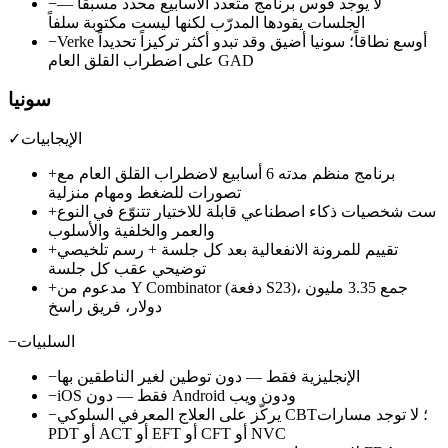
لا يوجد قوس برنامج متعدد الأسابيع محدد مسبقاً —
−
الجلسات يقودها المدرّب لكنها ليست مكتوبة سلفاً
Verke أوسع نطاقاً؛ سونيا أضيق وقد تبدو أكثر تركيزاً تحديداً
−
على اضطراب القلق العام GAD
سونيا
الإيجابيات
✓
برنامج منظم مدته 6 أسابيع لاضطراب القلق العام مع
+
تصورات للضغط ومهام منزلية
ست شخصيات ذكاء اصطناعي قابلة للاختيار تتنوّع في النوع
+
والعمر والخلفية والأسلوب
تقييم للمرونة الانفعالية بعد كل جلسة + رسم تلخيصي
+
توضيحي عقب كل جلسة
مدعوم من Y Combinator (دفعة S23)، جمع 3.35 مليون
+
دولار، فريق راسخ
السلبيات
−
الإنجليزية فقط — دون توطين لغير الناطقين بها
−
iOS فقط — دون Android ودون ويب
−
يركّز على العلاج المعرفي السلوكي CBT؛ لا توجد مسارات
−
PDT أو ACT أو EFT أو CFT أو NVC