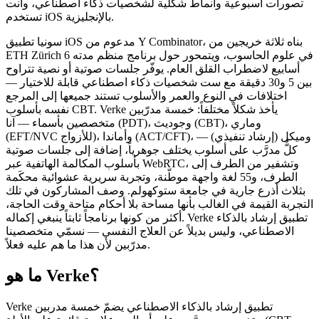
تصورات أسبوعية وأنماط شكلية لشخصيات ذكاء اصطناعي، وأنت
تستخدم iOS بالإنجليزية.
سونيا تطبيق iOS مدعوم من Y Combinator، بناه ثلاثة خريجين من
ETH Zürich في علوم الحاسوب، ويتمحور حول برنامج منظم مدته 6
أسابيع لاضطراب القلق العام. يوفّر جلسات صوتية أو نصية تتراوح
بين 5 و30 دقيقة مع ست شخصيات ذكاء اصطناعي قابلة للاختيار —
اختلافات في النوع والعمر والأسلوب تستند جميعها إلى المرجع
نفسه بأسلوب CBT. Verke يأخذ شكلاً مختلفاً: خمسة مدرّبين
متخصصين بأسماء — آنا (PDT)، وجوديث (CBT)، وماري
(EFT/NVC للأزواج)، وأماندا (ACT/CFT)، وميكل (إرشاد تنفيذي) —
كلٌّ مدرَّب على أسلوب يختلف جوهرياً، إضافة إلى جلسات صوتية
بأسلوب المكالمة الهاتفية عبر WebRTC، وتشفير من الطرف إلى
الطرف، و55 لغة واجهة موطّنة، وتجربة سريرية عشوائية محكَمة
بثلاث أذرع جارية في جامعة ستوكهولم. وصف المشاركون في تلك
التجربة القيمة في الغالب بأنها مساحة بلا أحكام متاحة وقت الحاجة،
أكثر من كونها برنامجاً ثابتاً ينبغي إكماله. Verke تطبيق إرشاد بالذكاء
الاصطناعي، وليس بديلاً عن العلاج النفسي — نسمّي متخصصينا
مدرّبين لأن هذا ما هم عليه فعلاً.
ما هو Verke؟
Verke تطبيق إرشاد بالذكاء الاصطناعي يضمّ خمسة مدربين