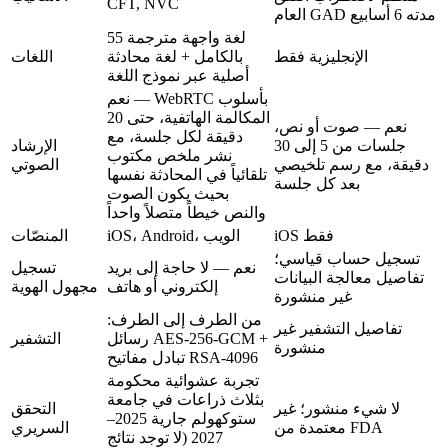
CFT, NVC
العام GAD مدته 6 أسابيع
55 لغة واجهة مترجمة
الإنجليزية فقط
بالكامل + لغة محادثة
اللغات
أصلية عبر نموذج اللغة
نعم — WebRTC بأسلوب
المكالمة الهاتفية، حتى 20
نعم — صوت أو نص،
دقيقة لكل جلسة، مع
جلسات من 5 إلى 30
الإرشاد
نشر ملخص مكتوب
دقيقة، مع رسم تلخيصي
الصوتي
تلقائياً في المحادثة نفسها
بعد كل جلسة
بحيث يكون الصوت
والنص خيطاً متصلاً واحداً
iOS فقط
iOS، Android، الويب
المنصّات
تسجيل حساب قياسي؛
نعم — لا حاجة إلى بريد
تسجيل
تفاصيل معالجة البيانات
إلكتروني أو هاتف
مجهول الهوية
غير منشورة
من الطرف إلى الطرف:
تفاصيل التشفير غير
رسائل AES-256-GCM +
التشفير
منشورة
تبادل مفاتيح RSA-4096
تجربة عشوائية محكومة
بثلاث ذراعات في جامعة
لا شيء منشور؛ غير
التحقق
ستوكهولم جارية 2025–
معتمدة من FDA
السريري
2027 (لا توجد نتائج