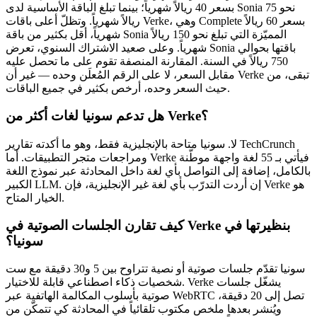
بسعر 40 ريالاً شهرياً؛ بينما تبلغ الباقة الأساسية لدى Sonia نحو 75
ريالاً شهرياً. وتظلّ أعلى باقات Verke، وهي Complete بسعر 60 ريالاً
شهرياً، أقل بكثير من باقة Sonia المميّزة التي تبلغ نحو 150 ريالاً
شهرياً. وعلى صعيد الاشتراك السنوي، تعرض Sonia باقتها بحوالي
750 ريالاً في السنة. المقارنة المنصفة تقوم على ما تحصل عليه
مقابل السعر، لا على الرقم المُعلَن وحده — غير أن Verke تبقى، من
حيث السعر وحده، أرخص بكثير في جميع الباقات.
هل تدعم سونيا لغات أكثر من Verke؟
لا. سونيا متاحة بالإنجليزية فقط، وهو ما أكدته تقارير TechCrunch
ومراجعات متجر التطبيقات. أما Verke فيأتي بـ 55 لغة واجهة موطّنة
بالكامل، إضافة إلى التواصل بأي لغة داخل المحادثة عبر نموذج اللغة
الكبير LLM. إن أردت التدرّب بأي لغة غير الإنجليزية، فإن Verke هو
الخيار المتاح.
كيف تقارن الجلسات الصوتية في Verke بنظيرتها في
سونيا؟
سونيا تقدّم جلسات صوتية أو نصية تتراوح بين 5 و30 دقيقة مع ست
شخصيات ذكاء اصطناعي قابلة للاختيار. Verke يشغّل جلسات
صوتية بأسلوب المكالمة الهاتفية عبر WebRTC تصل إلى 20 دقيقة،
ويُنشر بعدها ملخص مكتوب تلقائياً في المحادثة كي تتمكّن من