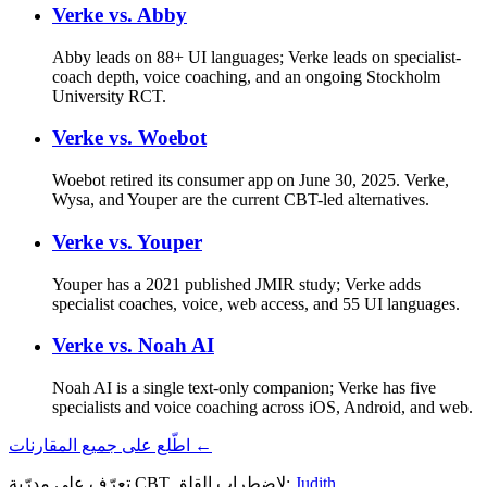
Verke vs.
Abby
Abby leads on 88+ UI languages; Verke leads on specialist-
coach depth, voice coaching, and an ongoing Stockholm
University RCT.
Verke vs.
Woebot
Woebot retired its consumer app on June 30, 2025. Verke,
Wysa, and Youper are the current CBT-led alternatives.
Verke vs.
Youper
Youper has a 2021 published JMIR study; Verke adds
specialist coaches, voice, web access, and 55 UI languages.
Verke vs.
Noah AI
Noah AI is a single text-only companion; Verke has five
specialists and voice coaching across iOS, Android, and web.
اطّلع على جميع المقارنات ←
Judith
تعرّف على مدرّبة CBT لاضطراب القلق: