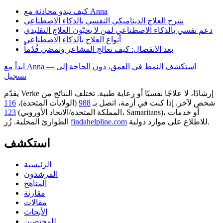
كيف تبدو محادثة مع Anna
شرح العلاج الديناميكي النفسي بالذكاء الاصطناعي
دعم نفسي بالذكاء الاصطناعي لمن لا يحبّون العلاج التقليدي
أنواع العلاج بالذكاء الاصطناعي
بعد الانفصال: كيف تعالج المشاعر وتمضي قُدُماً
ابدأ مع Anna — استكشف النمط في العمق، دون الحاجة إلى
تسجيل
يقدّم Verke إرشادًا، لا علاجًا نفسيًا أو رعاية طبية. تختلف النتائج من
شخص لآخر. إذا كنت في أزمة، اتصل بـ
988
(الولايات المتحدة)،
116
أو خدمات
(المملكة المتحدة/الاتحاد الأوروبي، Samaritans)،
123
للاطلاع على موارد دولية.
findahelpline.com
الطوارئ المحلية. زُر
استكشف
الرئيسية
المرشدون
المناهج
مقارنة
مقالات
الأبحاث
للمختصين