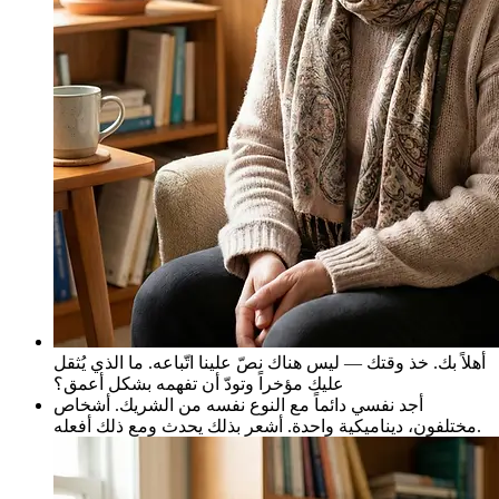
أهلاً بك. خذ وقتك — ليس هناك نصّ علينا اتّباعه. ما الذي يُثقل
عليك مؤخراً وتودّ أن تفهمه بشكل أعمق؟
أجد نفسي دائماً مع النوع نفسه من الشريك. أشخاص
مختلفون، ديناميكية واحدة. أشعر بذلك يحدث ومع ذلك أفعله.