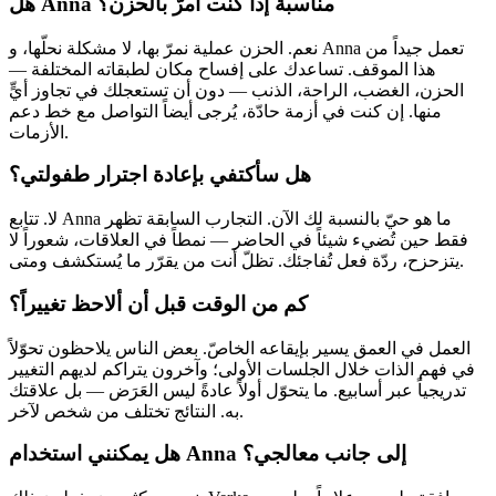
هل Anna مناسبة إذا كنت أمرّ بالحزن؟
نعم. الحزن عملية نمرّ بها، لا مشكلة نحلّها، و Anna تعمل جيداً من
هذا الموقف. تساعدك على إفساح مكان لطبقاته المختلفة —
الحزن، الغضب، الراحة، الذنب — دون أن تستعجلك في تجاوز أيٍّ
منها. إن كنت في أزمة حادّة، يُرجى أيضاً التواصل مع خط دعم
الأزمات.
هل سأكتفي بإعادة اجترار طفولتي؟
لا. تتابع Anna ما هو حيّ بالنسبة لك الآن. التجارب السابقة تظهر
فقط حين تُضيء شيئاً في الحاضر — نمطاً في العلاقات، شعوراً لا
يتزحزح، ردّة فعل تُفاجئك. تظلّ أنت من يقرّر ما يُستكشف ومتى.
كم من الوقت قبل أن ألاحظ تغييراً؟
العمل في العمق يسير بإيقاعه الخاصّ. بعض الناس يلاحظون تحوّلاً
في فهم الذات خلال الجلسات الأولى؛ وآخرون يتراكم لديهم التغيير
تدريجياً عبر أسابيع. ما يتحوّل أولاً عادةً ليس العَرَض — بل علاقتك
به. النتائج تختلف من شخص لآخر.
هل يمكنني استخدام Anna إلى جانب معالجي؟