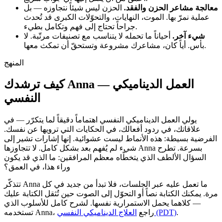
معالجة مشاعر الحزن والفقد.
الحزن ليس شيئاً نتجاوزه — بل
عملية نمرّ بها. الموت، النهايات، والتحوّلات الكبرى قد تُحدث
جراحاً تحتاج إلى فهم وتكامل بطيء.
شيء آخر.
أحياناً ما تحمله لا يتناسب مع تصنيفات مرتّبة. لا
بأس. أياً كان، مشاعرك مشروعة وتستحقّ أن تمكث معها.
المنهج
كيف ترشدك Anna — العمل الديناميكي
النفسي
يولي العمل الديناميكي النفسي اهتماماً دقيقاً لما يتكرّر — في
علاقاتك، في ردود أفعالك، في الحكايات التي ترويها عن نفسك.
الفرضية بسيطة: هذه الأنماط ليست عشوائية. إنها إشارات تشير إلى
شيء لم يُفهم بعد بشكل كامل. لا تتجاوزها Anna بسرعة. تطرح
السؤال الألطف الذي يتخطّاه معظم المرافقين: ما الذي قد يكون
وراء هذا، في العمق؟
تتذكّر Anna ما تعمل عليه عبر الجلسات، فلا تبدأ من جديد في كل
مرة. يمكنك الكتابة نصاً أو التحوّل إلى الصوت حين تُثقل الكتابة عليك
— كلاهما يحمل الاستمرارية نفسها. لشرح كامل للأسلوب الذي
.
العلاج الديناميكي النفسي (PDT)
تستخدمه Anna، راجع