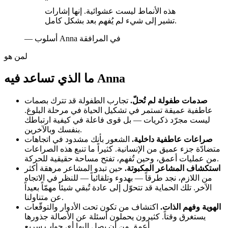
“
هذه الأنماط ليست عشوائية. إنها إشارات
تشير إلى شيء لم يُفهم بعد بشكل كامل.
أسلوب Anna في المرافقة
—
لمن هو
ما الذي تساعد فيه Anna
صدمات طفولة لم تُحلّ.
تجارب الطفولة قد تترك بصمات
عاطفية عميقة تستمر في تشكيل الحياة في مرحلة البلوغ.
ليست مجرّد ذكريات — بل قوى فاعلة في كيفية ارتباطك
بنفسك وبالآخرين.
صراعات عاطفية داخلية.
الشعور بأنك مشدود في اتجاهات
متضادّة جزء عميق من الإنسانية. كثيراً ما تنبع هذه الصراعات
من عمليات أعمق، وحين تُفهم، تفتح مساحة حقيقية للحركة.
استكشاف المشاعر المكبوتة.
حين تبدو المشاعر مرهقة أكثر
من اللازم، نجد طرقاً — بهدوء وتلقائياً — للنظر في الاتجاه
الآخر. تلك الحماية قد تتحوّل إلى عادة تُبقي شيئاً مهمّاً بعيداً
عن متناولنا.
الهوية وفهم الذات.
اكتشاف من تكون تحت الأدوار والتوقّعات
يستغرق وقتاً. كثيرون يحملون أسئلة عن الأصالة جذورها
أعمق من أن يصل إليها أي جواب سريع.