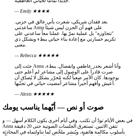
جديداً تماماً لحياتي العاطفية.
— Emily
★★★★
بعد فقدان شريكي، شعرت بأني عالق في حزني.
ساعدتني Anna على فهم أن الحزن ليس شيئاً
"نتجاوزه" بل عملية نمرّ بها. عملنا معاً ساعدني على
تكريم خسارتي مع إعادة بناء حياتي ببطء وبشكل ذي
معنى.
— Rebecca
★★★★★
جئت إلى Anna وأنا أشعر بخدر عاطفي وانفصال. ببطء،
صرت قادراً على الوصول إلى مشاعر لم أعلم حتى
بوجودها. كان الأمر صعباً لكنه مُحرّر بشكل لا يُصدّق أن
أعيش وأفهم أخيراً مشاعر أمضيت حياتي في تجنّبها.
— Alexis
★★★★★
صوت أو نص — أيّهما يناسب يومك
في بعض الأيام تودّ أن تكتب. وفي أيام أخرى يكون الكلام أسهل — و
Anna تتقن الاثنين. تستغرق الجلسات الصوتية حتى 20 دقيقة
بأسلوب مكالمة هاتفية، ويُنشر ملخّص لما تناولتماه في المحادثة