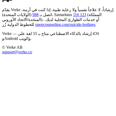
يقدّم Verke إرشاداً، لا علاجاً نفسياً ولا رعاية طبية. إذا كنت في أزمة،
(المملكة
116 123
(الولايات المتحدة)، Samaritans
اتصل بـ
988
المتحدة/الاتحاد الأوروبي)، أو خدمات الطوارئ المحلية لديك.
.
opencounseling.com/suicide-hotlines
للخطوط الدولية زُر
Verke — إرشاد بالذكاء الاصطناعي متاح بـ 55 لغة على iOS
وAndroid والويب.
© Verke AB
support@verke.co