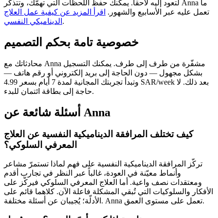
لتعود إليه لاحقاً. يمكنك حفظ اللحظات التي تهمّك، وتتذكّر Anna ما
تعمل عليه عبر الأسابيع والشهور.
اقرأ المزيد عن كيفية عمل العلاج
.
الديناميكي النفسي
خصوصية تامة بحكم التصميم
محادثاتك مع Anna مشفّرة من طرف إلى طرف. يمكنك التسجيل
بشكل مجهول — دون الحاجة إلى بريد إلكتروني أو رقم هاتف —
وتبدأ تجربتك المجانية لمدة 7 أيام بسعر 4.99 SAR/week بعد ذلك. لا
حاجة إلى بطاقة ائتمان للبدء.
أسئلة شائعة عن Anna
كيف تختلف المرافقة الديناميكية النفسية عن العلاج
المعرفي السلوكي؟
تركّز المرافقة الديناميكية النفسية على فهم لماذا تستمرّ مشاعر
وأنماط معيّنة في العودة، غالباً عبر النظر في تجارب أقدم
ومعتقدات نصف واعية. أما العلاج المعرفي السلوكي فيركّز على
الأفكار والسلوكيات التي تُبقي المشكلة فاعلة الآن. كلاهما قائم على
الأدلّة؛ يُجيبان عن أسئلة مختلفة. Anna تعمل على مستوى العمق.