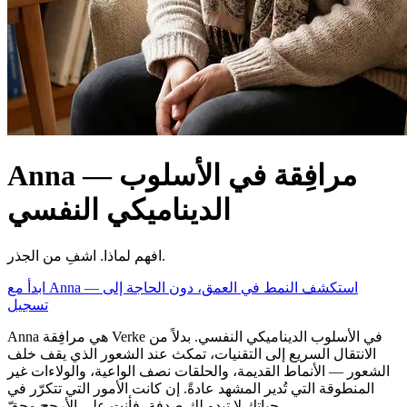
Anna — مرافِقة في الأسلوب
الديناميكي النفسي
افهم لماذا. اشفِ من الجذر.
ابدأ مع Anna — استكشف النمط في العمق، دون الحاجة إلى
تسجيل
Anna هي مرافِقة Verke في الأسلوب الديناميكي النفسي. بدلاً من
الانتقال السريع إلى التقنيات، تمكث عند الشعور الذي يقف خلف
الشعور — الأنماط القديمة، والحلقات نصف الواعية، والولاءات غير
المنطوقة التي تُدير المشهد عادةً. إن كانت الأمور التي تتكرّر في
حياتك لا تبدو لك صدفة، فأنت على الأرجح محقّ.