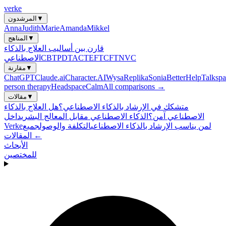
verke
▼
المرشدون
Anna
Judith
Marie
Amanda
Mikkel
▼
المناهج
قارن بين أساليب العلاج بالذكاء
NVC
CFT
EFT
ACT
PDT
CBT
الاصطناعي
▼
مقارنة
ChatGPT
Claude.ai
Character.AI
Wysa
Replika
Sonia
BetterHelp
Talkspa
person therapy
Headspace
Calm
All comparisons →
▼
مقالات
متشكك في الإرشاد بالذكاء الاصطناعي؟
هل العلاج بالذكاء
الاصطناعي آمن؟
الذكاء الاصطناعي مقابل المعالج البشري
داخل
لمن يناسب الإرشاد بالذكاء الاصطناعي
التكلفة والوصول
جميع
Verke
المقالات ←
الأبحاث
للمختصين