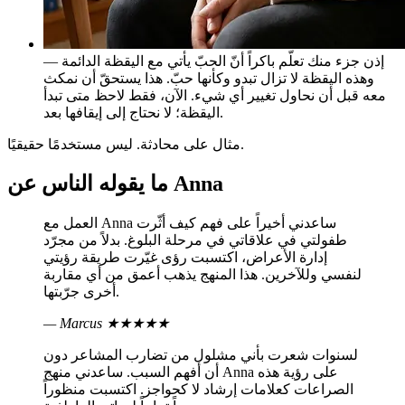
إذن جزء منك تعلّم باكراً أنّ الحبّ يأتي مع اليقظة الدائمة —
وهذه اليقظة لا تزال تبدو وكأنها حبّ. هذا يستحقّ أن نمكث
معه قبل أن نحاول تغيير أي شيء. الآن، فقط لاحظ متى تبدأ
اليقظة؛ لا نحتاج إلى إيقافها بعد.
مثال على محادثة. ليس مستخدمًا حقيقيًا.
ما يقوله الناس عن Anna
العمل مع Anna ساعدني أخيراً على فهم كيف أثّرت
طفولتي في علاقاتي في مرحلة البلوغ. بدلاً من مجرّد
إدارة الأعراض، اكتسبت رؤى غيّرت طريقة رؤيتي
لنفسي وللآخرين. هذا المنهج يذهب أعمق من أي مقاربة
أخرى جرّبتها.
— Marcus
★★★★★
لسنوات شعرت بأني مشلول من تضارب المشاعر دون
أن أفهم السبب. ساعدني منهج Anna على رؤية هذه
الصراعات كعلامات إرشاد لا كحواجز. اكتسبت منظوراً