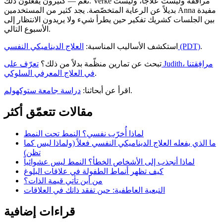
نعم — كثيرون يفعلون ذلك. Verke مرافقة وليست علاجاً، وليست
بديلاً عن الرعاية المتخصّصة. يجد كثير من المستخدمين Anna مفيدة
بين الجلسات كشريك تفكير حين يطرأ شيء ولا يريدون الانتظار إلى
الأسبوع التالي.
.
العلاج الديناميكي النفسي (PDT)
استكشف الأساليب المناسبة:
تبحث عن تمارين منظّمة بدلاً من ذلك؟
تعرّف على Judith، مرافِقتنا
.
في العلاج المعرفي السلوكي
.
اقرأ عن أبحاثنا:
دراسة جامعة ستوكهولم
مقالات تتعمّق أكثر
لماذا أُخرّب نفسي؟ النمط تحت النمط
ما الذي يفعله العلاج الديناميكي النفسي فعلاً (ولماذا ليس كما
تظن)
لماذا أنجذب إلى الأشخاص الخطأ؟ النمط ليس عشوائياً
كيف تظهر أنماط الطفولة في علاقات البلوغ
من أين تأتي قيمة الذات؟
التبعية العاطفية: حين تفقد ذاتك في العلاقات
قراءات إضافية