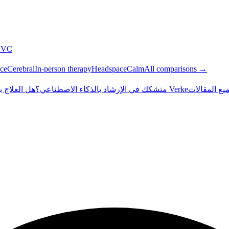
NVC
ce
Cerebral
In-person therapy
Headspace
Calm
All comparisons →
داخل Verke
متشكك في الإرشاد بالذكاء الاصطناعي؟
هل العلاج 