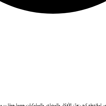
حظة كيف تعزّز الأفكار والمشاعر والسلوكيات بعضها بعضًا — ولاختبار ما إذ