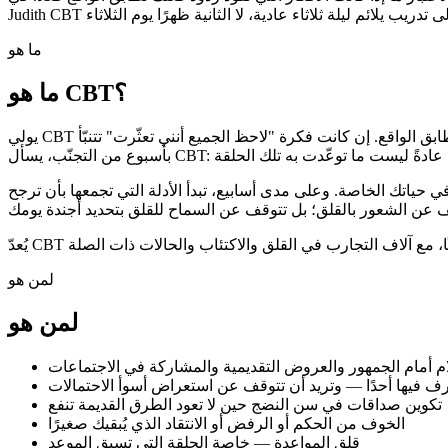
ما هو
ما هو CBT؟
يولي CBT اهتمامًا للكيفية التي تعزّز بها الأفكار والمشاعر والسلوكيات بعضها بعضًا، ويستخدم تجارب صغيرة لاختبار ما إذا كانت أفكارك الافتراضية تطابق الواقع. إن كانت فكرة "لاحظ الجميع أنني تعثّرت" تتنبّأ
 حياتك الخاصة. وعلى مدى أسابيع، تبدأ الأدلة التي تجمعها بأن ترجح
لمن هو
لمن هو
ام أمام الجمهور والعروض التقديمية والمشاركة في الاجتماعات
عرف فيها أحدًا — وتريد أن تتوقف عن استعراض أسوأ الاحتمالات
تكوين صداقات في سن النضج حين لا تعود الطرق القديمة تنفع
الخوف من الحكم أو الرفض أو الانتقاد الذي يُبقيك صغيرًا
قلق المواعدة — خاصة الحلقة التي تسبق الموعد