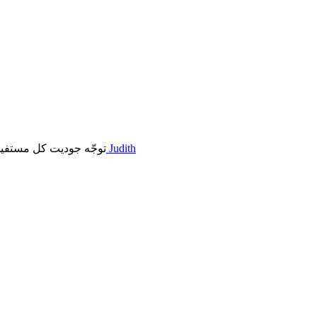
اقرأ المزيد عن Judith
توجّه جوديت كل مستفيد 