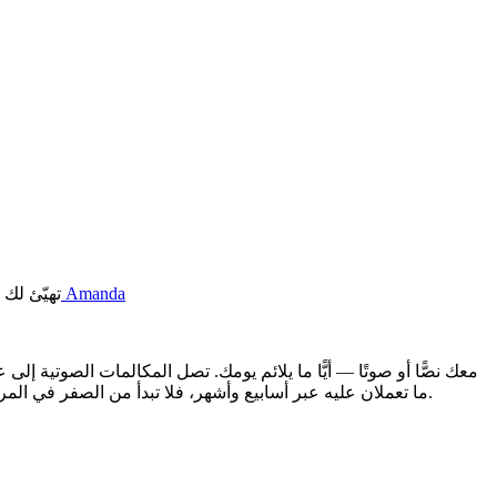
اقرأ المزيد عن Amanda
تهيّئ لك 
ما تعملان عليه عبر أسابيع وأشهر، فلا تبدأ من الصفر في المرة الثالثة التي يُطرح فيها موضوع الكلام أمام الجمهور. والمدربون متاحون على مدار الساعة، بـ 55 لغة، ويمكنك بدء محادثة دون إنشاء حساب.