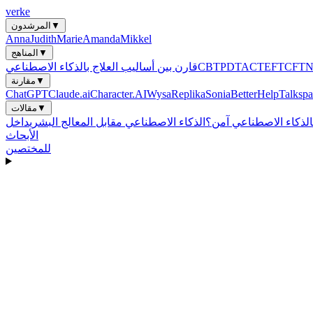
verke
▼
المرشدون
Anna
Judith
Marie
Amanda
Mikkel
▼
المناهج
CFT
EFT
ACT
PDT
CBT
قارن بين أساليب العلاج بالذكاء الاصطناعي
▼
مقارنة
ChatGPT
Claude.ai
Character.AI
Wysa
Replika
Sonia
BetterHelp
Talkspa
▼
مقالات
بالذكاء الاصطناعي آمن؟
الذكاء الاصطناعي مقابل المعالج البشري
الأبحاث
للمختصين