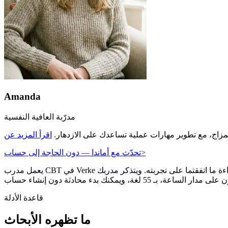
Amanda
مدرّبة العافية النفسية
لمزاج، مع تطوير مهارات عملية تساعدك على الازدهار.
>
تحدّث مع أماندا — دون الحاجة إلى حساب
يعمل مدرب CBT في Verke معك نصًّا أو صوتًا — أيًّا ما يلائم يومك. تصل المكالمات الصوتية إلى عشرين دقيقة، ويصل ملخص الجلسة إلى الدردشة لتتمكن من إعادة قراءة ما اتفقتما على تجربته. ويتذكر مدربك
قاعدة الأدلة
ما تظهره الأبحاث