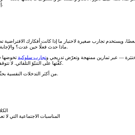
Judith CBT إلى تدريب يلائم ليلة ثلاثاء عادية، لا الثانية ظهرًا يوم الثلاثاء.
بأسبوع من التجنّب، يسأل CBT: ماذا حدث فعلًا حين عدت؟ والإجابة عادةً ليست ما توعّدت به تلك الحلقة.
ختبَرة — عبر تمارين ممنهجة وتعرّض تدريجي و
تجارب سلوكية
تخوضها في
كفّتها على التنبّؤ التلقائي. لا تتوقف عن الشعور بالقلق؛ بل تتوقف عن السماح للقلق بتحديد أجندة يومك.
يُعدّ CBT من أكثر التدخلات النفسية بحثًا، مع آلاف التجارب في القلق والاكتئاب والحالات ذات الصلة.
الكل
المناسبات الاجتماعية التي لا ت