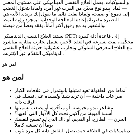
والسلوكيات، يعمل العلاج النفسي الديناميكي على مستوى المعنى
— لماذا يبدو نوع معيّن من القرب غير آمن، ولماذا يتحوّل الغضب
إلى دموع أو صمت، ولماذا يفلت دائماً ما تقول إنك تريده. الآلية هي
البصيرة مقترنةً بإعادة المعالجة الوجدانية: بمجرد رؤية النمط
والشعور به مع رفيق أكثر أماناً، يفقد بعضاً من قبضته.
يستند العلاج النفسي الديناميكي (PDT) إلى قاعدة أدلة كبيرة
محكّمة، نمت بسرعة في العقد الأخير، تشمل تجارب مقارنة مباشرة
مع العلاج المعرفي السلوكي وتجارب عشوائية حديثة للعلاج النفسي
الديناميكي المُقدَّم عبر الإنترنت.
لمن هو
لمن هو
أنماط من الطفولة تعيد تمثيلها باستمرار في علاقات الكبار
صراعات داخلية — أن تريد شيئاً وتُفسده على نفسك في
الوقت ذاته
مشاعر تبدو محبوسة، أو متأخّرة، أو يصعب تسميتها
أسئلة الهوية: من أكون تحت كل الأدوار التي ألعبها؟
الحزن — الطازج، أو القديم، أو ذاك الذي لم تسمح لنفسك
يوماً أن تعيشه كاملاً
ديناميكيات في العلاقة حيث يصل النقاش ذاته كل مرة بثوب