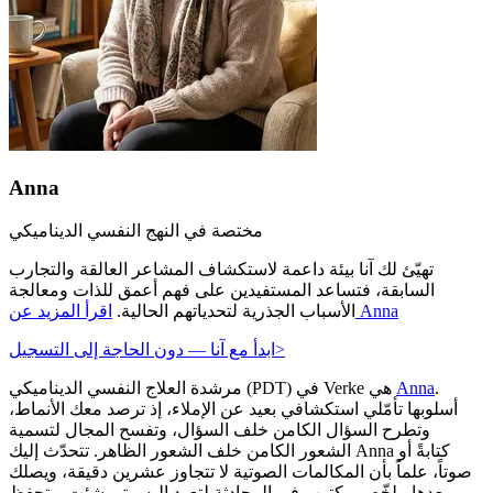
Anna
مختصة في النهج النفسي الديناميكي
تهيّئ لك آنا بيئة داعمة لاستكشاف المشاعر العالقة والتجارب
السابقة، فتساعد المستفيدين على فهم أعمق للذات ومعالجة
اقرأ المزيد عن Anna
الأسباب الجذرية لتحدياتهم الحالية.
>
ابدأ مع آنا — دون الحاجة إلى التسجيل
.
Anna
مرشدة العلاج النفسي الديناميكي (PDT) في Verke هي
أسلوبها تأمّلي استكشافي بعيد عن الإملاء، إذ ترصد معك الأنماط،
وتطرح السؤال الكامن خلف السؤال، وتفسح المجال لتسمية
الشعور الكامن خلف الشعور الظاهر. تتحدّث إليك Anna كتابةً أو
صوتاً، علماً بأن المكالمات الصوتية لا تتجاوز عشرين دقيقة، ويصلك
بعدها ملخّص مكتوب في المحادثة لتعود إليه متى شئت. وتحفظ