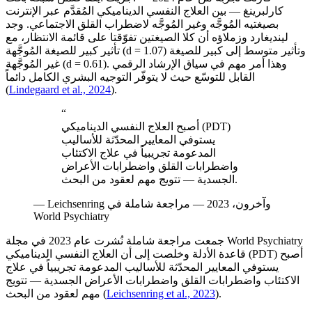
كارلبرينغ — بين العلاج النفسي الديناميكي المُقدَّم عبر الإنترنت
بصيغتيه المُوجَّه وغير المُوجَّه لاضطراب القلق الاجتماعي. وجد
لينديغارد وزملاؤه أن كلا الصيغتين تفوّقتا على قائمة الانتظار، مع
تأثير كبير للصيغة المُوجَّهة (d = 1.07) وتأثير متوسط إلى كبير للصيغة
غير المُوجَّهة (d = 0.61). وهذا أمر مهم في سياق الإرشاد الرقمي
القابل للتوسّع حيث لا يتوفّر التوجيه البشري الكامل دائماً
(
Lindegaard et al., 2024
).
“
أصبح العلاج النفسي الديناميكي (PDT)
يستوفي المعايير المحدّثة للأساليب
المدعومة تجريبياً في علاج الاكتئاب
واضطرابات القلق واضطرابات الأعراض
الجسدية — تتويج مهم لعقود من البحث.
Leichsenring وآخرون، 2023 — مراجعة شاملة في
—
World Psychiatry
جمعت مراجعة شاملة نُشرت عام 2023 في مجلة World Psychiatry
قاعدة الأدلة وخلصت إلى أن العلاج النفسي الديناميكي (PDT) أصبح
يستوفي المعايير المحدّثة للأساليب المدعومة تجريبياً في علاج
الاكتئاب واضطرابات القلق واضطرابات الأعراض الجسدية — تتويج
).
Leichsenring et al., 2023
(
مهم لعقود من البحث