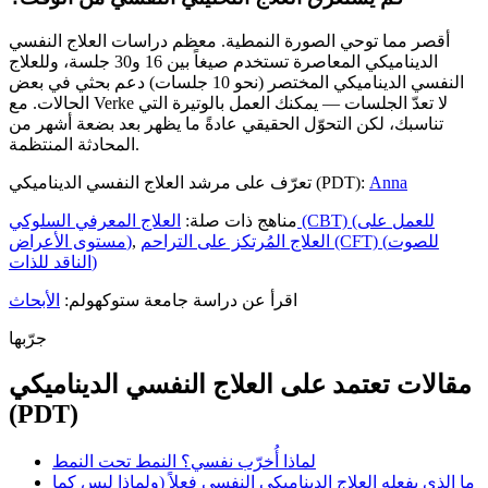
أقصر مما توحي الصورة النمطية. معظم دراسات العلاج النفسي
الديناميكي المعاصرة تستخدم صيغاً بين 16 و30 جلسة، وللعلاج
النفسي الديناميكي المختصر (نحو 10 جلسات) دعم بحثي في بعض
الحالات. مع Verke لا تعدّ الجلسات — يمكنك العمل بالوتيرة التي
تناسبك، لكن التحوّل الحقيقي عادةً ما يظهر بعد بضعة أشهر من
المحادثة المنتظمة.
Anna
تعرّف على مرشد العلاج النفسي الديناميكي (PDT):
مناهج ذات صلة:
العلاج المعرفي السلوكي (CBT) (للعمل على
العلاج المُرتكز على التراحم (CFT) (للصوت
,
مستوى الأعراض)
الناقد للذات)
اقرأ عن دراسة جامعة ستوكهولم:
الأبحاث
جرّبها
مقالات تعتمد على العلاج النفسي الديناميكي
(PDT)
لماذا أُخرّب نفسي؟ النمط تحت النمط
ما الذي يفعله العلاج الديناميكي النفسي فعلاً (ولماذا ليس كما