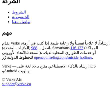
الشركة
الشروط
الخصوصية
تواصل معنا
مهم
يقدّم Verke إرشاداً، لا علاجاً نفسياً ولا رعاية طبية. إذا كنت في أزمة،
(المملكة
116 123
(الولايات المتحدة)، Samaritans
اتصل بـ
988
المتحدة/الاتحاد الأوروبي)، أو خدمات الطوارئ المحلية لديك.
.
opencounseling.com/suicide-hotlines
للخطوط الدولية زُر
Verke — إرشاد بالذكاء الاصطناعي متاح بـ 55 لغة على iOS
وAndroid والويب.
© Verke AB
support@verke.co