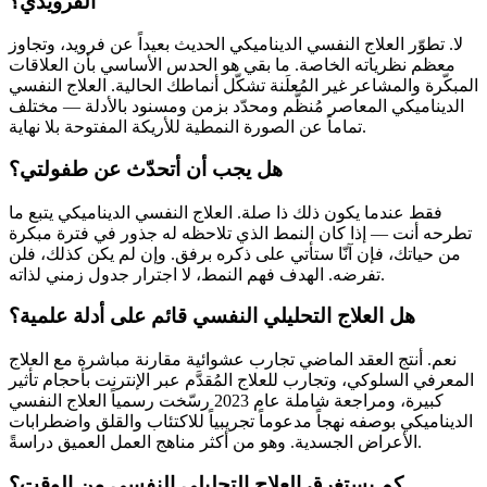
الفرويدي؟
لا. تطوّر العلاج النفسي الديناميكي الحديث بعيداً عن فرويد، وتجاوز
معظم نظرياته الخاصة. ما بقي هو الحدس الأساسي بأن العلاقات
المبكّرة والمشاعر غير المُعلَنة تشكّل أنماطك الحالية. العلاج النفسي
الديناميكي المعاصر مُنظَّم ومحدّد بزمن ومسنود بالأدلة — مختلف
تماماً عن الصورة النمطية للأريكة المفتوحة بلا نهاية.
هل يجب أن أتحدّث عن طفولتي؟
فقط عندما يكون ذلك ذا صلة. العلاج النفسي الديناميكي يتبع ما
تطرحه أنت — إذا كان النمط الذي تلاحظه له جذور في فترة مبكرة
من حياتك، فإن آنّا ستأتي على ذكره برفق. وإن لم يكن كذلك، فلن
تفرضه. الهدف فهم النمط، لا اجترار جدول زمني لذاته.
هل العلاج التحليلي النفسي قائم على أدلة علمية؟
نعم. أنتج العقد الماضي تجارب عشوائية مقارنة مباشرة مع العلاج
المعرفي السلوكي، وتجارب للعلاج المُقدَّم عبر الإنترنت بأحجام تأثير
كبيرة، ومراجعة شاملة عام 2023 رسّخت رسمياً العلاج النفسي
الديناميكي بوصفه نهجاً مدعوماً تجريبياً للاكتئاب والقلق واضطرابات
الأعراض الجسدية. وهو من أكثر مناهج العمل العميق دراسةً.
كم يستغرق العلاج التحليلي النفسي من الوقت؟