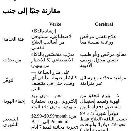
مقارنة جنبًا إلى جنب
Verke
Cerebral
إرشاد بالذكاء
علاج نفسي مرخّص
الاصطناعي، مستوحى
فئة الخدمة
ورعاية نفسية معاً
من أساليب العلاج
النفسي
معالج مرخّص و/أو طبيب
مدرّب متخصّص بالذكاء
نفسي مخوّل بوصف
الاصطناعي (5 للاختيار
من تحدّث
الأدوية
من بينهم)
على مدار الساعة —
مواعيد محدّدة مع رسائل
كتابةً أو صوتاً، ابدأ في أي
التوفّر
غير متزامنة
وقت، حتى في منتصف
الليل
لا — يلزم التحقق من
نعم — دون بريد
الهوية وتقييم استقبال
إلكتروني، ودون استمارة
إخفاء الهوية
وتفاصيل دفع أو تأمين
تمهيدية، ودون دفع للبدء
99–325 دولاراً شهرياً
(من
$2.99–$9.99/month
حسب الباقة (العلاج فقط
التسعير
Basic إلى Premium؛
نحو 259 دولاراً؛ والباقات
الشهري
تجربة مجانية لمدة 7 أيام)
المدمجة أعلى)