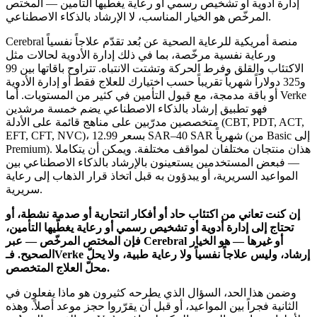
إدارة أدوية أو تشخيص رسمي أو رعاية يغطّيها التأمين — المختص
المرخّص هو الخيار المناسب، لا الإرشاد بالذكاء الاصطناعي.
Cerebral منصة أمريكية للرعاية الصحية عن بُعد تقدّم علاجاً نفسياً
ورعاية نفسية مرخّصة، بما في ذلك إدارة الأدوية لحالات مثل
الاكتئاب والقلق وفرط الحركة وتشتت الانتباه. تتراوح باقاتها بين 99
و325 دولاراً شهرياً تقريباً حسب اختيارك للعلاج فقط أو إدارة الأدوية
أو باقة مدمجة، مع قبول التأمين في كثير من المستويات. أما Verke
فهو تطبيق إرشاد بالذكاء الاصطناعي يضم خمسة مرشدين
متخصصين مدرّبين على مناهج قائمة على الأدلة (CBT, PDT, ACT,
EFT, CFT, NVC)، بسعر 12.99 SAR–40 SAR شهرياً (من Basic إلى
Premium). هذان منتجان مختلفان لمواقف مختلفة. ويمكن أن يتكاملا
— فبعض المستخدمين يستعينون بالإرشاد بالذكاء الاصطناعي بين
المواعيد السريرية، أو يبدؤون به قبل اتخاذ قرار الذهاب إلى رعاية
سريرية.
إن كنت تعاني من اكتئاب حاد أو أفكار انتحارية أو صدمة نشطة، أو
تحتاج إلى إدارة أدوية أو تشخيص رسمي أو رعاية يغطّيها التأمين،
فإن المختص المرخّص — عبر Cerebral أو غيرها — هو الخيار
الصحيح. فـVerke إرشاد، وليس علاجاً نفسياً ولا رعاية طبية، ولا يحلّ
محلّ العلاج المتخصص.
وضمن هذا الحد، السؤال الذي يطرحه كثيرون هو ماذا يفعلون في
الثانية فجراً بين المواعيد، أو قبل أن يقرّروا حجز موعد أصلاً. وهذه