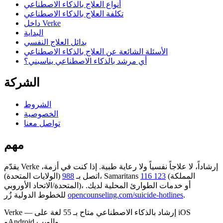
أنواع العلاج بالذكاء الاصطناعي
تكلفة العلاج بالذكاء الاصطناعي
داخل Verke
البداية
بدائل العلاج النفسي
الأسئلة الشائعة عن العلاج بالذكاء الاصطناعي
أي مرشد بالذكاء الاصطناعي يناسبني؟
الشركة
الشروط
الخصوصية
تواصل معنا
مهم
يقدّم Verke إرشاداً، لا علاجاً نفسياً ولا رعاية طبية. إذا كنت في أزمة،
(المملكة
116 123
(الولايات المتحدة)، Samaritans
اتصل بـ
988
المتحدة/الاتحاد الأوروبي)، أو خدمات الطوارئ المحلية لديك.
.
opencounseling.com/suicide-hotlines
للخطوط الدولية زُر
Verke — إرشاد بالذكاء الاصطناعي متاح بـ 55 لغة على iOS
وAndroid والويب.