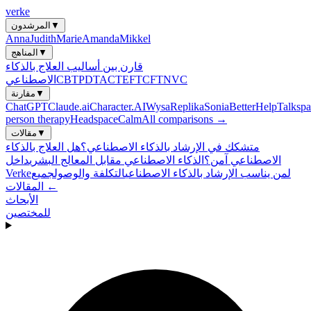
verke
▼
المرشدون
Anna
Judith
Marie
Amanda
Mikkel
▼
المناهج
قارن بين أساليب العلاج بالذكاء
NVC
CFT
EFT
ACT
PDT
CBT
الاصطناعي
▼
مقارنة
ChatGPT
Claude.ai
Character.AI
Wysa
Replika
Sonia
BetterHelp
Talkspa
person therapy
Headspace
Calm
All comparisons →
▼
مقالات
متشكك في الإرشاد بالذكاء الاصطناعي؟
هل العلاج بالذكاء
الاصطناعي آمن؟
الذكاء الاصطناعي مقابل المعالج البشري
داخل
لمن يناسب الإرشاد بالذكاء الاصطناعي
التكلفة والوصول
جميع
Verke
المقالات ←
الأبحاث
للمختصين