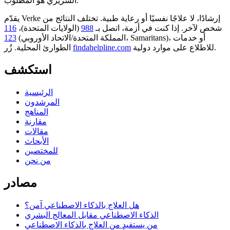
السريري هو المطلوب.
يقدّم Verke إرشادًا، لا علاجًا نفسيًا أو رعاية طبية. تختلف النتائج من
شخص لآخر. إذا كنت في أزمة، اتصل بـ
988
(الولايات المتحدة)،
116
أو خدمات
(المملكة المتحدة/الاتحاد الأوروبي، Samaritans)،
123
للاطلاع على موارد دولية.
findahelpline.com
الطوارئ المحلية. زُر
استكشف
الرئيسية
المرشدون
المناهج
مقارنة
مقالات
الأبحاث
للمختصين
من نحن
مصادر
هل العلاج بالذكاء الاصطناعي آمن؟
الذكاء الاصطناعي مقابل المعالج البشري
من يستفيد من العلاج بالذكاء الاصطناعي