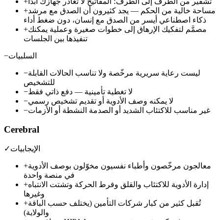
تشفير من الطرف إلى الطرف؛ المفاتيح لا تغادر جهازك أبدًا
+
مساحة خالية من الحكم — يجد كثيرون أن الصدق مع مرشد
+
ذكاء اصطناعي أيسر من الصدق مع إنسان، دون ضغط أداء
مصمَّم لتفكيك الإرهاق إلى خطوات صغيرة وعملية يمكنك
+
تنفيذها بين الجلسات
السلبيات
−
ليست رعاية سريرية مرخّصة ولا تناسب الحالات القابلة
−
للتشخيص
لا تغطية تأمينية — دفع ذاتي فقط
−
لا يمكنه وصف الأدوية أو تقديم تشخيص رسمي
−
غير مناسب للاكتئاب الشديد أو الصدمة النشطة أو الأزمات
−
Cerebral
الإيجابيات
✓
معالجون مرخّصون وأطباء نفسيون مخوّلون بوصف الأدوية
+
في منصة واحدة
إدارة الأدوية للاكتئاب والقلق وفرط الحركة وتشتت الانتباه
+
وغيرها
تُقبل كثير من كبار شركات التأمين (يختلف حسب الباقة
+
والولاية)