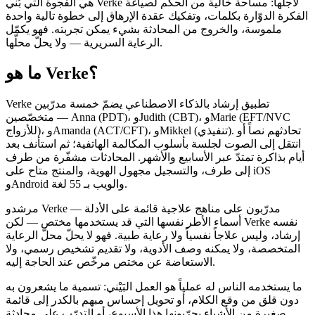
هي الفجوة التي بُني Verke لأجلها: مساحة خالية من الحكم لصياغة
الفكرة الدوّارة بكلمات، وتفكيك عقدة الإرهاق إلى خطوة تالية واحدة
ملموسة، والخروج من المحادثة بشيء يمكن تجربته. فهو يكمّل
الرعاية السريرية — ولا يحلّ محلّها.
ما هو Verke؟
Verke تطبيق إرشاد بالذكاء الاصطناعي يضمّ خمسة مدرّبين
متخصّصين — Anna (PDT)، وJudith (CBT)، وMarie (EFT/NVC
للأزواج)، وAmanda (ACT/CFT)، وMikkel (تنفيذي). تحادثهم نصاً أو
انتقل إلى الصوت لجلسة بأسلوب المكالمة الهاتفية؛ ثم استأنف بعد
أيام بذاكرة تمتدّ عبر الأسابيع والأشهر. المحادثات مشفّرة من طرف
إلى طرف، والتسجيل مجهول الهوية، والمنتج متاح على iOS
وAndroid والويب بـ 55 لغة.
مرشدو Verke مدرّبون على مناهج علاجية قائمة على الأدلة —
أسماء الأطر نفسها التي قد يستخدمها مختص — لكن Verke نفسه
إرشاد، وليس علاجاً نفسياً ولا رعاية طبية. فهو لا يحلّ محلّ الرعاية
المتخصصة، ولا يمكنه وصف الأدوية، ولا تقديم تشخيص رسمي، ولا
الاستعاضة عن مختص مرخّص عند الحاجة إليه.
ما يستخدمه الناس له عملياً هو العمل البَيْني: تسمية ما يشعرون به
دون قلق من وقع الكلام، أو تحويل إحساس مبهم بالكدر إلى قائمة
صغيرة من الأشياء يجرّبونها هذا الأسبوع، أو التدرّب على محادثة