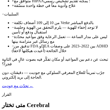
متوافق مع HIPAA؛ يمكنه تقديم تشخيص رسمي
+
علاج وأدوية معاً في خطة واحدة منسّقة
+
السلبيات
−
من 10 إلى 109 أضعاف تكلفة Verke بالدفع المباشر
−
لا توجد إخفاء للهوية — يلزم التحقق من الهوية وجلسة
−
استقبال ودفع أو تأمين
ليس على مدار الساعة — تعمل الرعاية وفق مواعيد محدّدة
−
مع رسائل غير متزامنة بينها
تدقيق من FDA وDEA بين 2022–2023 على وصفات ADHD
−
خلال الجائحة (أُعيدت هيكلتها لاحقاً)
تبحث عن دعم بين المواعيد أو مكان تفكّر فيه بصوت عالٍ في الثانية
فجراً؟
جرّب تمريناً للعلاج المعرفي السلوكي مع جوديت — دقيقتان، دون
الحاجة إلى بريد إلكتروني.
تحدّث مع جوديت ←
القرار
متى تختار Cerebral