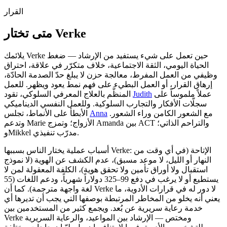
القرار
متى تختار Verke
يلائمك Verke حين تعمل على شيء يستفيد من الإرشاد — ضغط
الحياة اليومي، الثقة الاجتماعية، خلاف متكرّر في علاقة، احتراق
وظيفي من العمل المفرط، معالجة حزن لا يبلغ حدّ الصدمة الحادّة،
إرهاق القرار، أو العمل البطيء على فهم نمط يعود ويظهر. للعمل
عملاً ملموساً على
Judith
المنظَّم بالعلاج المعرفي السلوكي، تقود
سجلّات الأفكار والتجارب السلوكية. وللعمل النفسي الديناميكي
مع الشعور الكامن وراء الشعور.
Anna
الأبطأ على الأنماط، تجلس
وتدعم Marie الأزواج؛ وتمزج Amanda بين ACT والتراحم الذاتي؛
وMikkel مدرّب تنفيذي.
أسباب عملية يختار الناس بسببها Verke: الإتاحة (في أي وقت من
النهار أو الليل، لا موعد مسبق)، عدم الكشف عن الهوية (لا نموذج
استقبال ولا أوراق تأمين ولا تحقق هوية)، الكلفة المعقولة لمن لا
يستطيع أو لا يرغب في دفع 99–325 دولاراً شهرياً، ودعم اللغات (55
لغة واجهة مترجمة). كما أن Verke لا دور له في قرارات الأدوية، ما
يعني أنه يخلو من المخاطر المرتبطة بوصفها التي يجب أن تديرها أي
خدمة رعاية سريرية عن بُعد. ويجمع كثير من المستخدمين بين
Verke ومختص — الإرشاد بين المواعيد، والرعاية السريرية