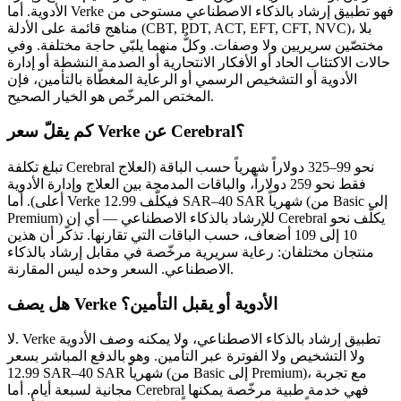
الأدوية. أما Verke فهو تطبيق إرشاد بالذكاء الاصطناعي مستوحى من
مناهج قائمة على الأدلة (CBT, PDT, ACT, EFT, CFT, NVC)، بلا
مختصّين سريريين ولا وصفات. وكلٌّ منهما يلبّي حاجة مختلفة. وفي
حالات الاكتئاب الحاد أو الأفكار الانتحارية أو الصدمة النشطة أو إدارة
الأدوية أو التشخيص الرسمي أو الرعاية المغطّاة بالتأمين، فإن
المختص المرخّص هو الخيار الصحيح.
كم يقلّ سعر Verke عن Cerebral؟
تبلغ تكلفة Cerebral نحو 99–325 دولاراً شهرياً حسب الباقة (العلاج
فقط نحو 259 دولاراً، والباقات المدمجة بين العلاج وإدارة الأدوية
أعلى). أما Verke فيكلّف 12.99 SAR–40 SAR شهرياً (من Basic إلى
Premium) للإرشاد بالذكاء الاصطناعي — أي إن Cerebral يكلّف نحو
10 إلى 109 أضعاف، حسب الباقات التي تقارنها. تذكّر أن هذين
منتجان مختلفان: رعاية سريرية مرخّصة في مقابل إرشاد بالذكاء
الاصطناعي. السعر وحده ليس المقارنة.
هل يصف Verke الأدوية أو يقبل التأمين؟
لا. Verke تطبيق إرشاد بالذكاء الاصطناعي، ولا يمكنه وصف الأدوية
ولا التشخيص ولا الفوترة عبر التأمين. وهو بالدفع المباشر بسعر
12.99 SAR–40 SAR شهرياً (من Basic إلى Premium)، مع تجربة
مجانية لسبعة أيام. أما Cerebral فهي خدمة طبية مرخّصة يمكنها