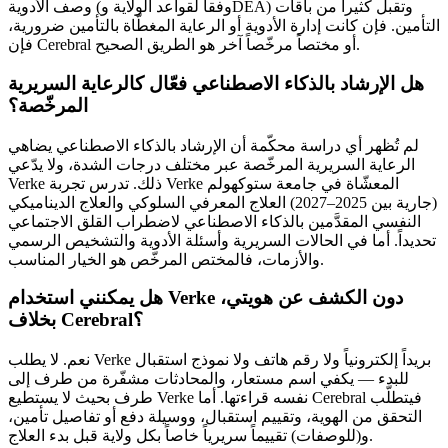
وصف الأدوية (وفقاً لقواعد الولاية وDEA) وتقبل كثيراً من باقات
التأمين. فإن كانت إدارة الأدوية أو الرعاية المغطّاة بالتأمين ضرورية،
فإن Cerebral أو مختصاً مرخّصاً آخر هو الطريق الصحيح.
هل الإرشاد بالذكاء الاصطناعي فعّال كالرعاية السريرية
المرخّصة؟
لم تُظهر أي دراسة محكّمة أن الإرشاد بالذكاء الاصطناعي يضاهي
الرعاية السريرية المرخّصة عبر مختلف درجات الشدة، ولا يدّعي
Verke ذلك. تدرس تجربة Verke المعشّاة في جامعة ستوكهولم
(جارية بين 2025–2027) العلاج المعرفي السلوكي والعلاج الديناميكي
النفسي المقدَّمين بالذكاء الاصطناعي لاضطراب القلق الاجتماعي
تحديداً. أما في الحالات السريرية وأسئلة الأدوية والتشخيص الرسمي
والأزمات، فالمختص المرخّص هو الخيار المناسب.
هل يمكنني استخدام Verke دون الكشف عن هويتي،
بخلاف Cerebral؟
نعم. لا يطلب Verke بريداً إلكترونياً ولا رقم هاتف ولا نموذج استقبال
للبدء — يكفي اسم مستعار، والمحادثات مشفّرة من طرف إلى
طرف بحيث لا يستطيع Verke نفسه قراءتها. أما Cerebral فيتطلّب
التحقق من الهوية، وتقييم استقبال، ووسيلة دفع أو تفاصيل تأمين،
و(للوصفات) تقييماً سريرياً خاصاً بكل ولاية قبل بدء العلاج.