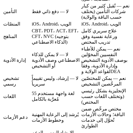
نعم — تُقبل كثير من كبار
شركات التأمين (يختلف
لا — دفع ذاتي فقط
التأمين
حسب الباقة والولاية)
iOS، Android، الويب
iOS، Android، الويب
المنصّات
علاج سريري كامل
CBT، PDT، ACT، EFT،
ورعاية نفسية وفق
CFT، NVC (بتوجيه
المناهج
تدريب المختص
الذكاء الاصطناعي)
نعم — يمكن للأطباء
النفسيين المخوّلين
لا — لا يمكن للذكاء
بوصف الأدوية التشخيص
الاصطناعي وصف الأدوية
إدارة الأدوية
وإدارة الأدوية، وفقاً
أو التشخيص
لقواعد الولاية وDEA
نعم — يمكن للمختصّين
لا — إرشاد، وليس تقييماً
تشخيص
المرخّصين التشخيص
سريرياً
رسمي
الإنجليزية بشكل رئيسي
55 لغة واجهة مستخدم
(وتختلف اللغات حسب
اللغات
مُعرَّبة بالكامل
المختص)
مختص مرخّص ضمن
الباقة؛ وحالات الأزمات
يُرشد إلى الرعاية المهنية
دعم الأزمات
تُحوَّل إلى خدمات
وخطوط الأزمات
الطوارئ
الإرشاد اليومي، الدعم