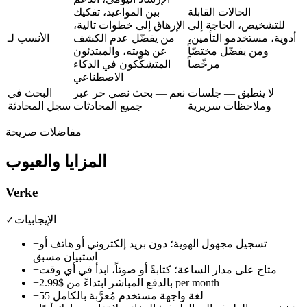
الحالات القابلة
بين المواعيد، تفكيك
للتشخيص، الحاجة إلى
الإرهاق إلى خطوات تالية،
أدوية، مستخدمو التأمين،
من يفضّل عدم الكشف
الأنسب لـ
ومن يفضّل مختصّاً
عن هويته، والمبتدئون
مرخّصاً
المتشكّكون في الذكاء
الاصطناعي
لا ينطبق — جلسات
نعم — بحث نصي حر عبر
البحث في
وملاحظات سريرية
جميع المحادثات
سجل المحادثة
مفاضلات صريحة
المزايا والعيوب
Verke
الإيجابيات
✓
تسجيل مجهول الهوية؛ دون بريد إلكتروني أو هاتف أو
+
استبيان مسبق
متاح على مدار الساعة؛ كتابةً أو صوتاً، ابدأ في أي وقت
+
$2.99 per month
بالدفع المباشر ابتداءً من
+
55 لغة واجهة مستخدم مُعرَّبة بالكامل
+