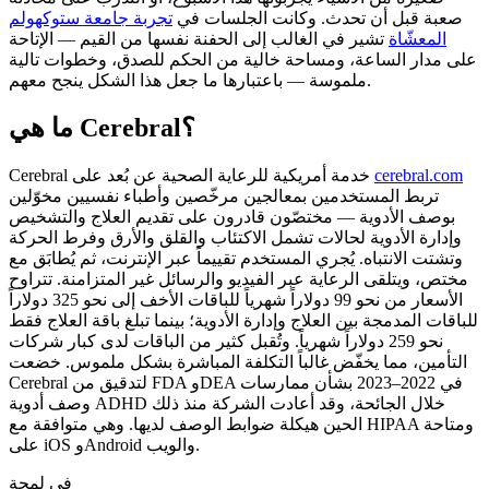
صعبة قبل أن تحدث. وكانت الجلسات في
تجربة جامعة ستوكهولم
المعشّاة
تشير في الغالب إلى الحفنة نفسها من القيم — الإتاحة
على مدار الساعة، ومساحة خالية من الحكم للصدق، وخطوات تالية
ملموسة — باعتبارها ما جعل هذا الشكل ينجح معهم.
ما هي Cerebral؟
cerebral.com
Cerebral خدمة أمريكية للرعاية الصحية عن بُعد على
تربط المستخدمين بمعالجين مرخّصين وأطباء نفسيين مخوّلين
بوصف الأدوية — مختصّون قادرون على تقديم العلاج والتشخيص
وإدارة الأدوية لحالات تشمل الاكتئاب والقلق والأرق وفرط الحركة
وتشتت الانتباه. يُجري المستخدم تقييماً عبر الإنترنت، ثم يُطابَق مع
مختص، ويتلقى الرعاية عبر الفيديو والرسائل غير المتزامنة. تتراوح
الأسعار من نحو 99 دولاراً شهرياً للباقات الأخف إلى نحو 325 دولاراً
للباقات المدمجة بين العلاج وإدارة الأدوية؛ بينما تبلغ باقة العلاج فقط
نحو 259 دولاراً شهرياً. وتُقبل كثير من الباقات لدى كبار شركات
التأمين، مما يخفّض غالباً التكلفة المباشرة بشكل ملموس. خضعت
Cerebral لتدقيق من FDA وDEA في 2022–2023 بشأن ممارسات
وصف أدوية ADHD خلال الجائحة، وقد أعادت الشركة منذ ذلك
الحين هيكلة ضوابط الوصف لديها. وهي متوافقة مع HIPAA ومتاحة
على iOS وAndroid والويب.
في لمحة