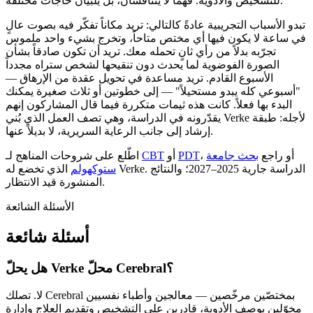
للتشخيص والأدوية. فهما لا يتنافسان، بل يلبّيان حاجات مختلفة.
تبدو الأسباب التجريبية عادةً كالتالي: تريد مكاناً تفكّر فيه بصوت عالٍ
في ساعة لا يكون فيها أي مختص متاحاً، وتخرج بشيء واحد ملموس
تجرّبه بدلاً من رأي ثانٍ تحمله معك. تريد أن تكون صادقاً بشأن
الصورة الفوضوية لما يحدث دون تنقيحها لشخص ستراه مجدداً
الأسبوع القادم. تريد مساعدة في تحويل عقدة من الإرهاق —
"أسبوعي كله يبدو مستحيلاً" — إلى خطوتين أو ثلاث صغيرة يمكنك
البدء بها فعلاً. كانت هذه ثيمات متكررة فيما قال المشاركون إنهم
يقدّرونه في الدراسة، وهي تصف العمل الذي بُني Verke لأجله: طبقة
إرشاد إلى جانب الرعاية السريرية، لا بديلاً عنها.
، أو راجع
بحث جامعة
PDT
أو
CBT
اطّلع على شروحات المناهج لـ
ستوكهولم
الذي تخضع له Verke. الدراسة جارية 2025–2027؛ والنتائج
المنشورة قيد الانتظار.
الأسئلة الشائعة
أسئلة شائعة
هل يحلّ Verke محلّ Cerebral؟
لا. تصلك Cerebral بمختصّين مرخّصين — معالجين وأطباء نفسيين
مخوّلين بوصف الأدوية، قادرين على التشخيص وتقديم العلاج وإدارة