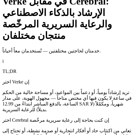
Verke في مقابل Cerebral:
الإرشاد بالذكاء الاصطناعي
والرعاية السريرية المرخّصة
منتجان مختلفان
خدمتان لحاجتين مختلفتين — تُستخدمان معاً أحياناً.
i
TL;DR
اختر Verke إن
تريد إرشاداً يومياً، أو دعماً بين المواعيد، أو مساحة خالية من الحكم
في ساعة لا يكون فيها أي مختص متاحاً — مجهول الهوية، على مدار
الساعة، بالدفع المباشر ابتداءً من 12.99 SAR شهرياً، ومكمّلاً (لا
بديلاً) للرعاية السريرية.
اختر Cerebral إن كنت بحاجة إلى رعاية سريرية مرخّصة
تعاني من اكتئاب حاد أو أفكار انتحارية أو صدمة نشطة، أو تحتاج إلى