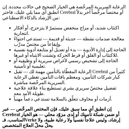
الرعاية السريرية المرخّصة هي الخيار الصحيح في حالات محددة. إن
انطبق أي مما يلي عليك، فاختر Cerebral أو مختصاً مرخّصاً آخر بدلاً
من الإرشاد بالذكاء الاصطناعي:
اكتئاب شديد، أو مزاج منخفض مستمرّ لا يتزحزح، أو أفكار
انتحارية.
معالجة صدمات نشطة — حديثة أو قديمة — تستدعي احتواءً
وإيقاعاً من مختصّ مدرَّب.
الحاجة إلى إدارة الأدوية — بدء أو تعديل أو متابعة أدوية نفسية
للاكتئاب أو القلق أو فرط الحركة وتشتت الانتباه أو غيرها.
الحاجة إلى تشخيص رسمي لأغراض سريرية أو وظيفية أو
تعليمية أو تأمينية.
الرعاية المغطّاة بالتأمين مهمة لك — تقبل Cerebral كثيراً من
كبار شركات التأمين، ومعظم باقات التأمين تغطي الرعاية
السريرية المرخّصة مباشرة.
تفضيل مختصّ سريري بشري تستطيع بناء علاقة علاجية
طويلة الأمد معه.
أزمات أو مخاوف تتعلّق بالسلامة تستدعي دعماً مهنياً.
إن انطبق أي مما سبق عليك، فإن المختص المرخّص — عبر
Cerebral أو ضمن شبكة تأمينك أو لدى مزوّد محلي — هو الخيار
المناسب. فـVerke إرشاد، وليس علاجاً نفسياً ولا رعاية طبية، ولا
يحلّ محلّ العلاج المتخصص.