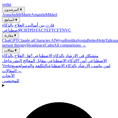
verke
▼
المرشدون
Anna
Judith
Marie
Amanda
Mikkel
▼
المناهج
قارن بين أساليب العلاج بالذكاء
NVC
CFT
EFT
ACT
PDT
CBT
الاصطناعي
▼
مقارنة
ChatGPT
Claude.ai
Character.AI
Wysa
Replika
Sonia
BetterHelp
Talkspa
person therapy
Headspace
Calm
All comparisons →
▼
مقالات
متشكك في الإرشاد بالذكاء الاصطناعي؟
هل العلاج بالذكاء
الاصطناعي آمن؟
الذكاء الاصطناعي مقابل المعالج البشري
داخل
لمن يناسب الإرشاد بالذكاء الاصطناعي
التكلفة والوصول
جميع
Verke
المقالات ←
الأبحاث
للمختصين