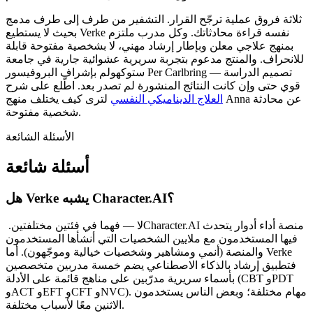
ثلاثة فروق عملية ترجّح القرار. التشفير من طرف إلى طرف مدمج
بحيث لا يستطيع Verke نفسه قراءة محادثاتك. وكل مدرب ملتزم
بمنهج علاجي معلن وبإطار إرشاد مهني، لا بشخصية مفتوحة قابلة
للانحراف. والمنتج مدعوم بتجربة سريرية عشوائية جارية في جامعة
ستوكهولم بإشراف البروفيسور Per Carlbring — تصميم الدراسة
قوي حتى وإن كانت النتائج المنشورة لم تصدر بعد. اطّلع على شرح
العلاج الديناميكي النفسي
لترى كيف يختلف منهج Anna عن محادثة
شخصية مفتوحة.
الأسئلة الشائعة
أسئلة شائعة
هل Verke يشبه Character.AI؟
لا — فهما في فئتين مختلفتين. ‏Character.AI منصة أداء أدوار يتحدث
فيها المستخدمون مع ملايين الشخصيات التي أنشأها المستخدمون
والمنصة (أنمي ومشاهير وشخصيات خيالية وموجّهون). أما Verke
فتطبيق إرشاد بالذكاء الاصطناعي يضم خمسة مدربين متخصصين
بأسماء سريرية مدرّبين على مناهج قائمة على الأدلة (CBT وPDT
وACT وEFT وCFT وNVC). مهام مختلفة؛ وبعض الناس يستخدمون
الاثنين معًا لأسباب مختلفة.