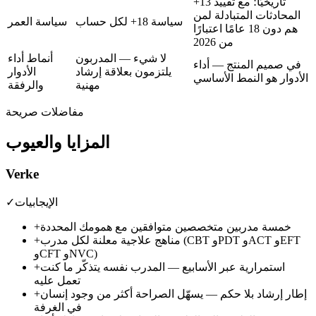
+13 تاريخيًا؛ مع تقييد
المحادثات المتبادلة لمن
سياسة 18+ لكل حساب
سياسة العمر
هم دون 18 عامًا اعتبارًا
من 2026
لا شيء — المدربون
أنماط أداء
في صميم المنتج — أداء
يلتزمون بعلاقة إرشاد
الأدوار
الأدوار هو النمط الأساسي
مهنية
والرفقة
مفاضلات صريحة
المزايا والعيوب
Verke
الإيجابيات
✓
خمسة مدربين متخصصين متوافقين مع همومك المحددة
+
مناهج علاجية معلنة لكل مدرب (CBT وPDT وACT وEFT
+
وCFT وNVC)
استمرارية عبر الأسابيع — المدرب نفسه يتذكّر ما كنت
+
تعمل عليه
إطار إرشاد بلا حكم — يسهّل الصراحة أكثر من وجود إنسان
+
في الغرفة