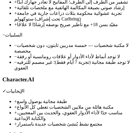
تشفير من الطرف إلى الطرف؛ المفاتيح لا تغادر جهازك أبدًا
+
إرشاد صوتي بصيغة المكالمة الهاتفية مع ملخصات تلقائية
+
تجربة عشوائية محكومة بثلاث ذراعات جارية في جامعة
+
ستوكهولم (تحت إشراف Carlbring)
مقيّد بسن 18+ مع تأطير صريح بوصفه إرشادًا لا علاجًا
+
السلبيات
−
لا مكتبة شخصيات — خمسة مدربين ثابتون، دون شخصيات
−
مخصصة
لا توجد أنماط لأداء الأدوار أو علاقات رومانسية أو رفقة
−
لا توجد طبقة مجانية (تجربة 7 أيام فقط)؛ غير مصمم للترفيه
−
العفوي
Character.AI
الإيجابيات
✓
طبقة مجانية بوصول واسع
+
مكتبة هائلة من ملايين الشخصيات تغطي كل الأنواع
+
مناسب جدًا لأداء الأدوار العفوي، والحديث بين المعجبين،
+
والكتابة الإبداعية
مجتمع نشط يُنشئ شخصيات جديدة باستمرار
+