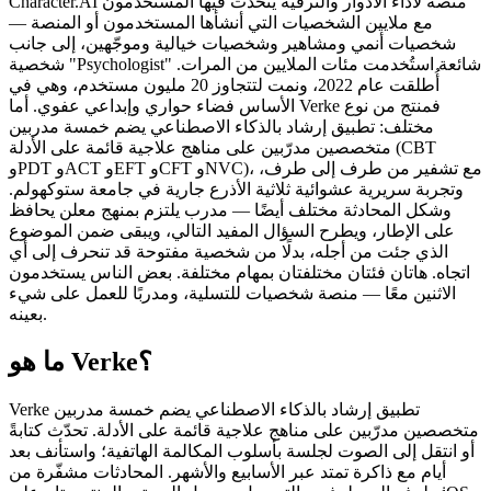
مع ملايين الشخصيات التي أنشأها المستخدمون أو المنصة —
شخصيات أنمي ومشاهير وشخصيات خيالية وموجّهين، إلى جانب
شخصية "Psychologist" شائعة استُخدمت مئات الملايين من المرات.
أُطلقت عام 2022، ونمت لتتجاوز 20 مليون مستخدم، وهي في
الأساس فضاء حواري وإبداعي عفوي. أما Verke فمنتج من نوع
مختلف: تطبيق إرشاد بالذكاء الاصطناعي يضم خمسة مدربين
متخصصين مدرّبين على مناهج علاجية قائمة على الأدلة (CBT
وPDT وACT وEFT وCFT وNVC)، مع تشفير من طرف إلى طرف،
وتجربة سريرية عشوائية ثلاثية الأذرع جارية في جامعة ستوكهولم.
وشكل المحادثة مختلف أيضًا — مدرب يلتزم بمنهج معلن يحافظ
على الإطار، ويطرح السؤال المفيد التالي، ويبقى ضمن الموضوع
الذي جئت من أجله، بدلًا من شخصية مفتوحة قد تنحرف إلى أي
اتجاه. هاتان فئتان مختلفتان بمهام مختلفة. بعض الناس يستخدمون
الاثنين معًا — منصة شخصيات للتسلية، ومدربًا للعمل على شيء
بعينه.
ما هو Verke؟
متخصصين مدرّبين على مناهج علاجية قائمة على الأدلة. تحدّث كتابةً
أو انتقل إلى الصوت لجلسة بأسلوب المكالمة الهاتفية؛ واستأنف بعد
أيام مع ذاكرة تمتد عبر الأسابيع والأشهر. المحادثات مشفّرة من