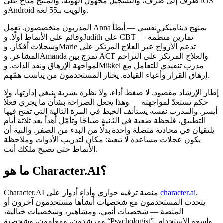
طرف إلى طرف، والتسجيل مجهول الهوية، والمنتج متاح على iOS
وAndroid والويب بـ55 لغة.
المدربون متخصصون. تعمل Anna بمنهج ديناميكي نفسي — أبطأ
وقائم على الأنماط أولًا. وJudith على CBT — تمارين منظَّمة
وسجلات أفكار. وMarie تدعم الأزواج عبر العلاج المرتكز على
المشاعر. وAmanda تمزج بين ACT والعلاج المرتكز على التراحم
لمواجهة الإرهاق ونقد الذات. وMikkel مدرب تنفيذي للتعامل مع
إرهاق القرار وأعباء القيادة. يختار المستخدمون من يناسب همّهم.
إطار الإرشاد مقصود. لا ضغط أداء، ولا نظرة بشرية ينبغي إدارتها، ولا
حكم تستعدّ لمواجهته — وهذا يجعل الصراحة بشأن ما يجري فعلًا
أيسر. والمدرب نفسه يستأنف الخيط في المرة التالية التي تفتح فيها
التطبيق، فلحظة صعبة في الثانية صباحًا وتأمّل أهدأ بعد ثلاثة أيام
يلتقيان في محادثة متصلة واحدة بدلًا من البدء من الصفر. والنية أن
يكون عجلات مساعدة لا تبعية: مكان لتدريب الأدوات وملاحظة
الأنماط حتى تصبح ملكك أنت.
ما هو Character.AI؟
.
character.ai
‏Character.AI منصة ترفيه حواري وأداء أدوار على
يتحدث المستخدمون مع شخصيات أنشأها مستخدمون آخرون أو
المنصة — شخصيات أنمي، ومشاهير، وشخصيات خيالية،
ومرشدون، ومعلمون، وشخصية “Psychologist” واسعة الاستخدام.