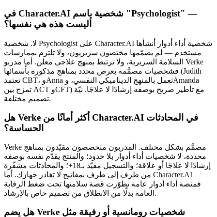
في Character.AI شخصية باسم "Psychologist" —
أليست هذه هي نفسها؟
لا. شخصية Psychologist على Character.AI شخصية أداء أدوار أنشأها
مستخدم — لم يصمّمها مختصون سريريون، ولا تلتزم بممارسات
السلامة السريرية، ولا ترتبط بمنهج علاجي معلن. أما مدربو Verke
فشخصيات مصمَّمة بغرض محدد بمناهج مذكورة بأسمائها (Judith
تعتمد CBT، وAnna تعمل بالمنهج الديناميكي النفسي، وAmanda
تمزج بين ACT وCFT) مع تأطير صريح بوصفه إرشادًا لا علاجًا. نيّة
تصميم مختلفة.
هل Verke أكثر أمانًا من Character.AI في المحادثات
الحساسة؟
محددة، لا شخصيات أداء أدوار بلا حدود؛ والمنتج يقدّم نفسه بوصفه
إرشادًا لا علاجًا أو علاقة؛ والتسجيل مقيّد بـ18+؛ والمحادثات مشفّرة
من طرف إلى طرف بمفاتيح لا تغادر جهازك. أما Character.AI
فمنصة أداء أدوار عامة تطوّرت قصة سلامتها تحت ضغط الرقابة
العامة بدلًا من الانطلاق من تصميم خاص بالإرشاد.
هل يضم Verke شخصيات رومانسية أو رفيقة مثل