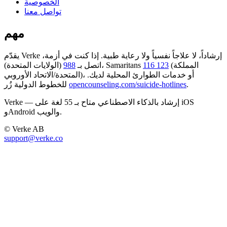
الخصوصية
تواصل معنا
مهم
يقدّم Verke إرشاداً، لا علاجاً نفسياً ولا رعاية طبية. إذا كنت في أزمة،
(المملكة
116 123
(الولايات المتحدة)، Samaritans
اتصل بـ
988
المتحدة/الاتحاد الأوروبي)، أو خدمات الطوارئ المحلية لديك.
.
opencounseling.com/suicide-hotlines
للخطوط الدولية زُر
Verke — إرشاد بالذكاء الاصطناعي متاح بـ 55 لغة على iOS
وAndroid والويب.
© Verke AB
support@verke.co