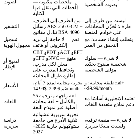
ملخصات مكتوبة —
الصوت
بصوت الشخصية
لِلَّحظات التي تثقل فيها
الكتابة
ليست من طرف إلى
من الطرف إلى الطرف:
طرف؛ تُخزَّن المحادثات
رسائل AES-256-GCM +
التشفير
على خوادم المنصة
تبادل مفاتيح RSA-4096
يتطلب إنشاء حساب؛ مع
نعم — لا حاجة إلى بريد
تسجيل
التحقق من العمر
إلكتروني أو هاتف
مجهول الهوية
CBT وPDT وACT وEFT
لا شيء — سلوك
وCFT وNVC — منهج
المنهج أو
شخصية مفتوح يحدّده
معلن لكل مدرب،
الإطار
مؤلف الشخصية
ويُحافظ المدرب على
إطاره طوال المحادثة
طبقة مجانية؛ وc.ai+
تجربة مجانية لمدة 7 أيام،
الأسعار
~$9.99/month
$2.99–$14.99/month
ثم
55 لغة واجهة مترجمة
تعتمد الإنجليزية أساسًا مع
بالكامل + لغة محادثة
اللغات
دعم نماذج متعددة اللغات
أصلية عبر نموذج اللغة
تجربة سريرية عشوائية
لا شيء — منصة ترفيه،
دراسة
ثلاثية الأذرع في جامعة
وليست منتجًا سريريًا
سريرية
ستوكهولم جارية 2025–
2027