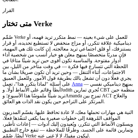
القرار
متى تختار Verke
صُمِّم Verke للعمل على شيء بعينه — نمط متكرر تريد فهمه، أو
ديناميكية علاقة تتكرر، أو مزاج منخفض لا تستطيع تحديده، أو قرار
يستنزفك، أو قلق اجتماعي تريد معالجته. إن كانت تلك هي المهمة،
فإن مدربًا متخصصًا بمنهج معلن هو خيار أنسب من شخصية أداء
أدوار مفتوحة. والمناسبة تكون أقوى حين تريد شيئًا متاحًا في
اللحظة التي تتسارع فيها فكرة — في وقت متأخر من الليل، بين
الاجتماعات، أثناء التنقل — وحين تريد أن تكون صريحًا بشأن ما
يجري فعلًا دون أن تشغل بالك بطريقة قول الأمور. وللعمل العميق
بمنهج ديناميكي نفسي —
Anna
على أسئلة "لماذا يتكرر هذا"، تعمل
أبطأ وقائم على الأنماط أولًا. وJudith تُجري تمارين CBT منظَّمة حين
تريد شيئًا ملموسًا هذا الأسبوع؛ وAmanda تمزج بين ACT والعلاج
المرتكز على التراحم حين يكون نقد الذات هو العائق.
النية هي مهارات تحملها معك، لا عادة تحافظ عليها. يقسّم المدربون
المواقف المُرهِقة إلى خطوات صغيرة بما يكفي لتنفّذها فعلًا،
ويسمّون الأنماط التي تتكرر، ويُعيدون إليك أدوات — إعادات تأطير،
وتمارين قائمة على الجسد، وطرقًا للملاحظة — تنفع خارج التطبيق
أيضًا. صُمّم Verke ليكون مفيدًا، لا لا غنى عنه.