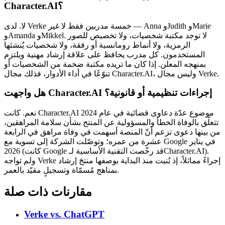
Character.AI؟
لا. لدى Verke خمسة مدربين فقط لا غير — Anna وJudith وMarie
وAmanda وMikkel. لا توجد مكتبة شخصيات، ولا تخصيص للصور
الرمزية، ولا أنماط رومانسية أو رفقة، ولا شخصيات يُنشئها
المستخدمون. كل مدرب يحافظ على علاقة إرشاد مهنية ويلتزم
بمنهجه المعلن. إذا كان ما تريده مكتبة ضخمة من الشخصيات أو
تنوّعًا في أداء الأدوار، فذلك مجال Character.AI، وليس مجال Verke.
هل واجهت Character.AI إجراءات تنظيمية أو قانونية؟
نعم. كانت Character.AI موضوع عدّة دعاوى قضائية في عام 2024
تتعلّق بالوفاة الخطأ والمسؤولية عن المنتج بشأن سلامة المراهقين،
من بينها دعوى تزعم أنّ المنصة أسهمت في وفاة مراهق في الرابعة
عشرة من عمره؛ وتوصّلت الشركة إلى تسوية مع Google في يناير
2026 (كانت Google قد رخّصت التقنية الأساسية لـCharacter.AI).
ولم تواجه Verke إجراءً مماثلاً، إذ بُنيت منذ البداية بوصفها منتجَ إرشاد
بمناهج مُسمّاة وتسجيلٍ مقيّد بالعمر.
مقارنات ذات صلة
Verke vs.
ChatGPT