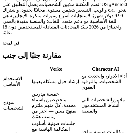
تضم المكتبة ملايين الشخصيات. يعمل التطبيق على iOS وAndroid
والويب. التسعير يتضمن مستوى مجانيًا بحدود، واشتراك c.ai+ بنحو
9.99 دولار شهريًا لاستجابات أسرع وميزات مبكرة. الإنجليزية هي
اللغة الأساسية مع دعم متعدد اللغات؛ والمنصة مقيدة بالعمر،
واعتبارًا من 2026 تقيّد المحادثات المتبادلة للمستخدمين دون 18
عامًا.
في لمحة
مقارنة جنبًا إلى جنب
Verke
Character.AI
أداء الأدوار، والحديث مع
الاستخدام
الشخصيات، والترفيه
إرشاد حول مشكلة بعينها
الأساسي
العفوي
خمسة مدربين
ملايين الشخصيات التي
متخصصين بأسماء
نموذج
أنشأها المستخدمون
محددة، كلٌّ منهم ملتزم
الشخصيات
والمنصة
بمنهج معلن — اختر من
يناسب همّك
جلسات صوتية بأسلوب
المكالمة الهاتفية مع
مكالمات صوتية متاحة