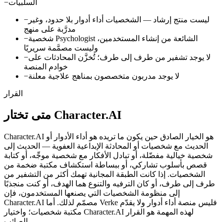
السلبيات
−
ليست منتج إرشاد — الشخصيات أداء أدوار بلا حدود، وغير
−
مدرَّبة على منهج
شخصية Psychologist الشائعة من إنشاء المستخدمين،
−
وليست مصمَّمة سريريًا
لا يوجد تشفير من طرف إلى طرف؛ تُخزَّن المحادثات على
−
خوادم المنصة
لا يوجد مدربون متخصصون بمناهج علاجية معلنة
−
القرار
متى تختار Character.AI
الحديث مع شخصيات أو المحادثة الإبداعية العفوية — الحديث إلى
شخصية خيالية مفضّلة، أو تبادل الأفكار مع شخصية موجِّه، أو كتابة
قصص بأسلوب تشاركي، أو ببساطة استكشاف مكتبة ضخمة من
الشخصيات. إذا كانت الطبقة المجانية تهمك أكثر من التشفير من
طرف إلى طرف، أو كان الترفيه والتنوع هما الهدف، أو كنت منجذبًا
إلى منظومة الشخصيات التي يصنعها المستخدمون، فإن
Character.AI مصمّم لذلك. أما Verke فليس منصة أداء أدوار ولا يقدّم
مكتبة شخصيات؛ واختيار Character.AI لهذه المهمة هو القرار
الصائب.