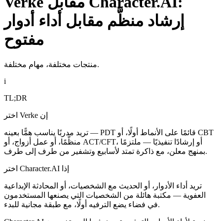
إرشاد منظَّم مقابل أداء أدوار
مفتوح
منتجات مختلفة، مهام مختلفة.
i
TL;DR
اختر Verke إن
تريد مدربًا يناسب همًّا بعينه — PDT قائمًا على الأنماط أولًا، أو CBT
منظَّمًا، أو عمل أزواج، أو ACT/CFT، أو إرشادًا تنفيذيًا — ملتزمًا
بمنهج معلن، مع ذاكرة تمتد لأسابيع وتشفير من طرف إلى طرف.
اختر Character.AI إذا
تريد أداء الأدوار، أو الحديث مع الشخصيات، أو المحادثة الإبداعية
العفوية — مكتبة هائلة من الشخصيات التي يصنعها المستخدمون
في فضاء يضع الترفيه أولًا، مع طبقة مجانية للبدء.