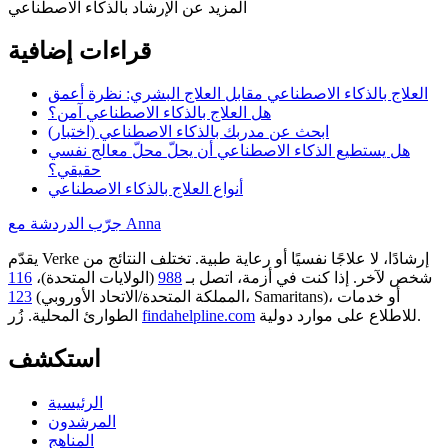
المزيد عن الإرشاد بالذكاء الاصطناعي
قراءات إضافية
العلاج بالذكاء الاصطناعي مقابل العلاج البشري: نظرة أعمق
هل العلاج بالذكاء الاصطناعي آمن؟
ابحث عن مدربك بالذكاء الاصطناعي (اختبار)
هل يستطيع الذكاء الاصطناعي أن يحلّ محلّ معالج نفسي
حقيقي؟
أنواع العلاج بالذكاء الاصطناعي
جرّب الدردشة مع Anna
يقدّم Verke إرشادًا، لا علاجًا نفسيًا أو رعاية طبية. تختلف النتائج من
شخص لآخر. إذا كنت في أزمة، اتصل بـ
988
(الولايات المتحدة)،
116
أو خدمات
(المملكة المتحدة/الاتحاد الأوروبي، Samaritans)،
123
للاطلاع على موارد دولية.
findahelpline.com
الطوارئ المحلية. زُر
استكشف
الرئيسية
المرشدون
المناهج