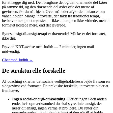
for at lægge dig ned. Den brugbare del og den drænende del kører
på samme tid, og den drænende del æder ofte det meste af
gevinsten, før du når hjem. Over måneder afgør den balance, om
vanen holder. Mange introverte, der faldt fra traditionel terapi,
beskriver netop det mønster — ikke at terapien ikke virkede, men at
formatet kostede mere, end det leverede.
Synes ansigt-til-ansigt-terapi er drænende? Måske er det formatet,
ikke dig.
Prøv en KBT-øvelse med Judith — 2 minutter, ingen mail
nødvendig.
Chat med Judith →
De strukturelle forskelle
AI-coaching skræller det sociale vedligeholdelsesarbejde fra som en
sidegevinst ved formatet. De praktiske forskelle, introverte plejer at
fremhæve:
Ingen social-energi-omkostning.
Der er ingen i den anden
ende, hvis opmærksomhed du skal styre, intet ansigt, der
læser dit ansigt, ingen varme at projicere. Du retter din
opmærksomhed mod arbejdet; intet af den går til at holde