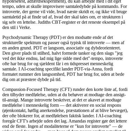
hypotesetest, adfærdseksperiment), du kan arbejde med i dit eget
tempo, uden at skulle improvisere samtaledybde på kommando. For
introverte, der gerne vil vide, hvad næste skridt er, og ikke vil bruge
samtaletid på at finde ud af, hvad der skal tales om, er strukturen i
sig selv en lettelse. Judiths CBT-register er det reneste eksempel på
den stil i Verke.
Psychodynamic Therapy (PDT) er den modsatte ende af det
strukturelle spektrum og passer også typisk til introverte — men af
en anden grund. PDT er langsom, associativ og dybdeorienteret.
Den giver plads til stilhed, halvt formede tanker og den slags "jeg
ved det ikke endnu, lad mig lige sidde med det"-tempo, introverte
ofte har brug for og sjældent får i en tidspresset menneskelig
samtale. I AI-coaching specifikt lander PDT-via-Anna, fordi
formatet rummer den langsomhed, PDT har brug for, uden at bede
dig om at præstere dybde på tid.
Compassion-Focused Therapy (CFT) runder den korte liste af, fordi
den tilbyder medfølelse, uden at du behøver at modtage den ansigt-
til-ansigt. Mange introverte beskriver, at det er akavet at modtage
medfølelse i menneskelig form — det aktiverer en social respons
(øjenkontakt, høflig anerkendelse, præstationen af at blive bevæget),
der ofte blokerer for, at medfølelsen faktisk lander. I AI-coaching
foregår CFT's arbejde uden det lag. Amandas register gør det lettere
end de fleste. Ingen af modaliteterne er "kun for introverte" — de