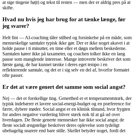
at sige tingene højt) og tekst til resten — men der er aldrig pres på at
skifte.
Hvad nu hvis jeg har brug for at tænke længe, før
jeg svarer?
Helt fint — AI-coaching tåler stilhed og forsinkelse på en måde, som
menneskelige samtaler typisk ikke gør. Der er ikke noget akavet i at
holde pause i ti minutter, en time eller et døgn mellem beskederne.
Samtalen kører ikke på taxameter, og coachen tolker ikke en lang
pause som manglende interesse. Mange introverte beskriver det som
første gang, de har kunnet tænke i deres eget tempo i en
reflekterende samtale, og det er i sig selv en del af, hvorfor formatet
ofte passer.
Er det at være genert det samme som social angst?
Nej — det er forskellige ting. Generthed er et temperamentstræk, der
typisk indebærer et lavere social-energi-budget og en præference for
færre, dybere møder. Social angst er en klinisk tilstand, hvor frygten
for andres negative vurdering bliver stærk nok til at gå ud over
hverdagen. De fleste generte mennesker har ikke social angst; de
fleste socialt ængstelige beskriver deres oplevelse som tydeligt
ubehagelig snarere end bare stille. Skellet betyder noget, fordi det