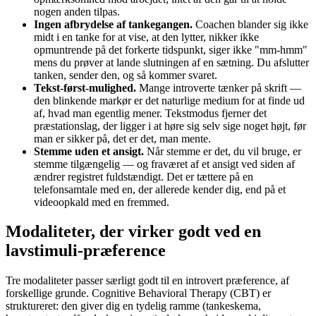
nogen anden tilpas.
Ingen afbrydelse af tankegangen.
Coachen blander sig ikke
midt i en tanke for at vise, at den lytter, nikker ikke
opmuntrende på det forkerte tidspunkt, siger ikke "mm-hmm"
mens du prøver at lande slutningen af en sætning. Du afslutter
tanken, sender den, og så kommer svaret.
Tekst-først-mulighed.
Mange introverte tænker på skrift —
den blinkende markør er det naturlige medium for at finde ud
af, hvad man egentlig mener. Tekstmodus fjerner det
præstationslag, der ligger i at høre sig selv sige noget højt, før
man er sikker på, det er det, man mente.
Stemme uden et ansigt.
Når stemme er det, du vil bruge, er
stemme tilgængelig — og fraværet af et ansigt ved siden af
ændrer registret fuldstændigt. Det er tættere på en
telefonsamtale med en, der allerede kender dig, end på et
videoopkald med en fremmed.
Modaliteter, der virker godt ved en
lavstimuli-præference
Tre modaliteter passer særligt godt til en introvert præference, af
forskellige grunde. Cognitive Behavioral Therapy (CBT) er
struktureret: den giver dig en tydelig ramme (tankeskema,