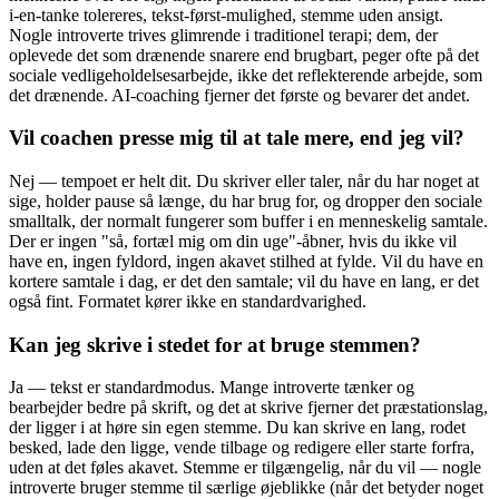
i-en-tanke tolereres, tekst-først-mulighed, stemme uden ansigt.
Nogle introverte trives glimrende i traditionel terapi; dem, der
oplevede det som drænende snarere end brugbart, peger ofte på det
sociale vedligeholdelsesarbejde, ikke det reflekterende arbejde, som
det drænende. AI-coaching fjerner det første og bevarer det andet.
Vil coachen presse mig til at tale mere, end jeg vil?
Nej — tempoet er helt dit. Du skriver eller taler, når du har noget at
sige, holder pause så længe, du har brug for, og dropper den sociale
smalltalk, der normalt fungerer som buffer i en menneskelig samtale.
Der er ingen "så, fortæl mig om din uge"-åbner, hvis du ikke vil
have en, ingen fyldord, ingen akavet stilhed at fylde. Vil du have en
kortere samtale i dag, er det den samtale; vil du have en lang, er det
også fint. Formatet kører ikke en standardvarighed.
Kan jeg skrive i stedet for at bruge stemmen?
Ja — tekst er standardmodus. Mange introverte tænker og
bearbejder bedre på skrift, og det at skrive fjerner det præstationslag,
der ligger i at høre sin egen stemme. Du kan skrive en lang, rodet
besked, lade den ligge, vende tilbage og redigere eller starte forfra,
uden at det føles akavet. Stemme er tilgængelig, når du vil — nogle
introverte bruger stemme til særlige øjeblikke (når det betyder noget