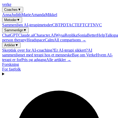
verke
Coaches
▼
Anna
Judith
Marie
Amanda
Mikkel
Metoder
▼
Sammenlign AI-terapimetoder
CBT
PDT
ACT
EFT
CFT
NVC
Sammenlign
▼
ChatGPT
Claude.ai
Character.AI
Wysa
Replika
Sonia
BetterHelp
Talkspa
person therapy
Headspace
Calm
All comparisons →
Artikler
▼
Skeptisk over for AI-coaching?
Er AI-terapi sikkert?
AI
sammenlignet med terapi hos et menneske
Bag om Verke
Hvem AI-
terapi er for
Pris og adgang
Alle artikler →
Forskning
For fagfolk