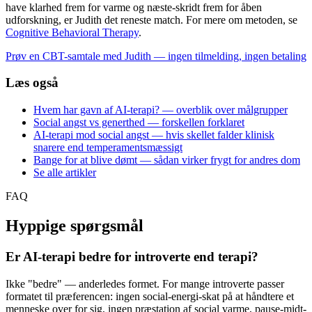
have klarhed frem for varme og næste-skridt frem for åben
udforskning, er Judith det reneste match. For mere om metoden, se
Cognitive Behavioral Therapy
.
Prøv en CBT-samtale med Judith — ingen tilmelding, ingen betaling
Læs også
Hvem har gavn af AI-terapi? — overblik over målgrupper
Social angst vs generthed — forskellen forklaret
AI-terapi mod social angst — hvis skellet falder klinisk
snarere end temperamentsmæssigt
Bange for at blive dømt — sådan virker frygt for andres dom
Se alle artikler
FAQ
Hyppige spørgsmål
Er AI-terapi bedre for introverte end terapi?
Ikke "bedre" — anderledes formet. For mange introverte passer
formatet til præferencen: ingen social-energi-skat på at håndtere et
menneske over for sig, ingen præstation af social varme, pause-midt-