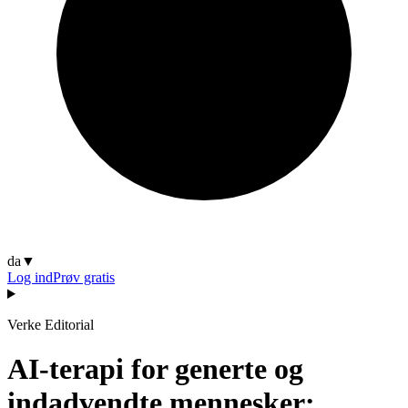
da
▼
Log ind
Prøv gratis
Verke Editorial
AI-terapi for generte og
indadvendte mennesker: