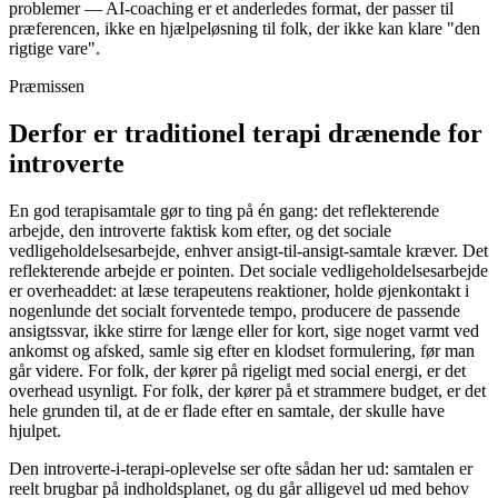
problemer — AI-coaching er et anderledes format, der passer til
præferencen, ikke en hjælpeløsning til folk, der ikke kan klare "den
rigtige vare".
Præmissen
Derfor er traditionel terapi drænende for
introverte
En god terapisamtale gør to ting på én gang: det reflekterende
arbejde, den introverte faktisk kom efter, og det sociale
vedligeholdelsesarbejde, enhver ansigt-til-ansigt-samtale kræver. Det
reflekterende arbejde er pointen. Det sociale vedligeholdelsesarbejde
er overheaddet: at læse terapeutens reaktioner, holde øjenkontakt i
nogenlunde det socialt forventede tempo, producere de passende
ansigtssvar, ikke stirre for længe eller for kort, sige noget varmt ved
ankomst og afsked, samle sig efter en klodset formulering, før man
går videre. For folk, der kører på rigeligt med social energi, er det
overhead usynligt. For folk, der kører på et strammere budget, er det
hele grunden til, at de er flade efter en samtale, der skulle have
hjulpet.
Den introverte-i-terapi-oplevelse ser ofte sådan her ud: samtalen er
reelt brugbar på indholdsplanet, og du går alligevel ud med behov