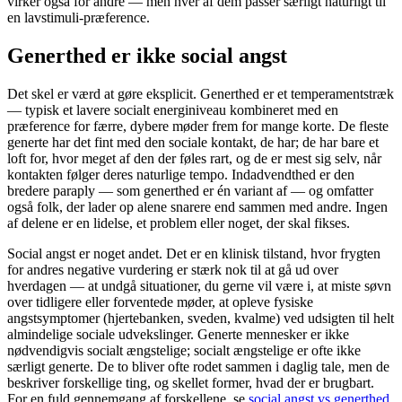
virker også for andre — men hver af dem passer særligt naturligt til
en lavstimuli-præference.
Generthed er ikke social angst
Det skel er værd at gøre eksplicit. Generthed er et temperamentstræk
— typisk et lavere socialt energiniveau kombineret med en
præference for færre, dybere møder frem for mange korte. De fleste
generte har det fint med den sociale kontakt, de har; de har bare et
loft for, hvor meget af den der føles rart, og de er mest sig selv, når
kontakten følger deres naturlige tempo. Indadvendthed er den
bredere paraply — som generthed er én variant af — og omfatter
også folk, der lader op alene snarere end sammen med andre. Ingen
af delene er en lidelse, et problem eller noget, der skal fikses.
Social angst er noget andet. Det er en klinisk tilstand, hvor frygten
for andres negative vurdering er stærk nok til at gå ud over
hverdagen — at undgå situationer, du gerne vil være i, at miste søvn
over tidligere eller forventede møder, at opleve fysiske
angstsymptomer (hjertebanken, sveden, kvalme) ved udsigten til helt
almindelige sociale udvekslinger. Generte mennesker er ikke
nødvendigvis socialt ængstelige; socialt ængstelige er ofte ikke
særligt generte. De to bliver ofte rodet sammen i daglig tale, men de
beskriver forskellige ting, og skellet former, hvad der er brugbart.
For en fuld gennemgang af forskellene, se
social angst vs generthed
.