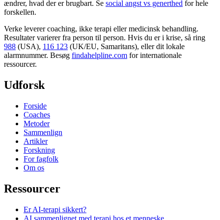
ændrer, hvad der er brugbart. Se
social angst vs generthed
for hele
forskellen.
Verke leverer coaching, ikke terapi eller medicinsk behandling.
Resultater varierer fra person til person. Hvis du er i krise, så ring
988
(USA),
116 123
(UK/EU, Samaritans),
eller dit lokale
alarmnummer. Besøg
findahelpline.com
for internationale
ressourcer.
Udforsk
Forside
Coaches
Metoder
Sammenlign
Artikler
Forskning
For fagfolk
Om os
Ressourcer
Er AI-terapi sikkert?
AI sammenlignet med terapi hos et menneske