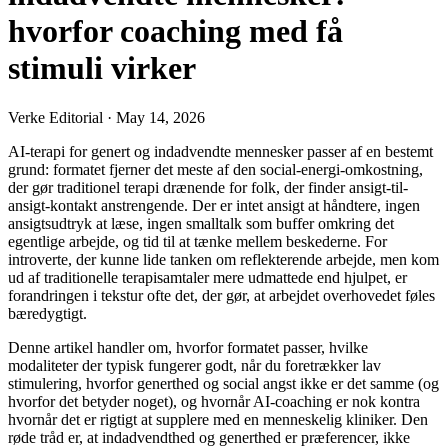
hvorfor coaching med få
stimuli virker
Verke Editorial
·
May 14, 2026
AI-terapi for genert og indadvendte mennesker passer af en bestemt
grund: formatet fjerner det meste af den social-energi-omkostning,
der gør traditionel terapi drænende for folk, der finder ansigt-til-
ansigt-kontakt anstrengende. Der er intet ansigt at håndtere, ingen
ansigtsudtryk at læse, ingen smalltalk som buffer omkring det
egentlige arbejde, og tid til at tænke mellem beskederne. For
introverte, der kunne lide tanken om reflekterende arbejde, men kom
ud af traditionelle terapisamtaler mere udmattede end hjulpet, er
forandringen i tekstur ofte det, der gør, at arbejdet overhovedet føles
bæredygtigt.
Denne artikel handler om, hvorfor formatet passer, hvilke
modaliteter der typisk fungerer godt, når du foretrækker lav
stimulering, hvorfor generthed og social angst ikke er det samme (og
hvorfor det betyder noget), og hvornår AI-coaching er nok kontra
hvornår det er rigtigt at supplere med en menneskelig kliniker. Den
røde tråd er, at indadvendthed og generthed er præferencer, ikke