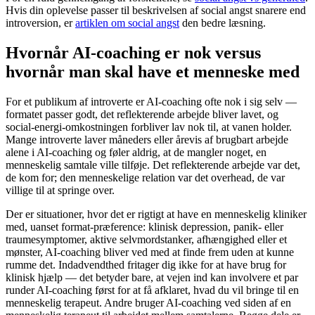
Hvis din oplevelse passer til beskrivelsen af social angst snarere end
introversion, er
artiklen om social angst
den bedre læsning.
Hvornår AI-coaching er nok versus
hvornår man skal have et menneske med
For et publikum af introverte er AI-coaching ofte nok i sig selv —
formatet passer godt, det reflekterende arbejde bliver lavet, og
social-energi-omkostningen forbliver lav nok til, at vanen holder.
Mange introverte laver måneders eller årevis af brugbart arbejde
alene i AI-coaching og føler aldrig, at de mangler noget, en
menneskelig samtale ville tilføje. Det reflekterende arbejde var det,
de kom for; den menneskelige relation var det overhead, de var
villige til at springe over.
Der er situationer, hvor det er rigtigt at have en menneskelig kliniker
med, uanset format-præference: klinisk depression, panik- eller
traumesymptomer, aktive selvmordstanker, afhængighed eller et
mønster, AI-coaching bliver ved med at finde frem uden at kunne
rumme det. Indadvendthed fritager dig ikke for at have brug for
klinisk hjælp — det betyder bare, at vejen ind kan involvere et par
runder AI-coaching først for at få afklaret, hvad du vil bringe til en
menneskelig terapeut. Andre bruger AI-coaching ved siden af en