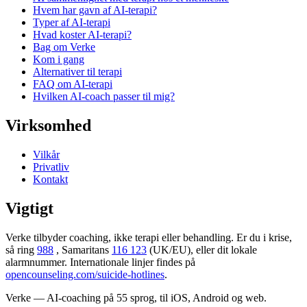
Hvem har gavn af AI-terapi?
Typer af AI-terapi
Hvad koster AI-terapi?
Bag om Verke
Kom i gang
Alternativer til terapi
FAQ om AI-terapi
Hvilken AI-coach passer til mig?
Virksomhed
Vilkår
Privatliv
Kontakt
Vigtigt
Verke tilbyder coaching, ikke terapi eller behandling. Er du i krise,
så ring
988
, Samaritans
116 123
(UK/EU), eller dit lokale
alarmnummer. Internationale linjer findes på
opencounseling.com/suicide-hotlines
.
Verke — AI-coaching på 55 sprog, til iOS, Android og web.