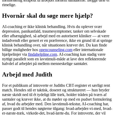
menneskelig terapeut til arbejdet mellem samtalerne. Begge dele er
rimelige.
Hvornår skal du søge mere hjælp?
AI-coaching er ikke klinisk behandling. Hvis du oplever svær
depression, panikanfald, traumesymptomer, tanker om selvskade
eller afhængighed, så arbejd med en autoriseret kliniker — at være
indadvendt eller genert er en præference, ikke en grund til at springe
klinisk behandling over, når situationen kræver det. Du kan finde
billige muligheder hos
opencounseling.com
eller internationale
hjælpelinjer via
findahelpline.com
. AI-coaching kan stadig være
nyttigt parallelt som en lavstimuli-måde at lave den reflekterende
halvdel af arbejdet på mellem menneskelige samtaler.
Arbejd med Judith
For et publikum af introverte er Judiths CBT-register et særligt rent
match. Hendes stil er taktisk, doseret og struktureret — hun bryder
næste skridt ned til ét tydeligt lille træk, holder tråden på tværs af
samtaler og kræver ikke, at du møder op med en pudset formulering
af, hvad du arbejder med. Den lavstimuli-tekstur, AI-coaching har,
passer godt til hendes nøgterne tilgang: hvad-arbejder-vi-med, hvad-
er-næste-træk, virkede-det, hvad-lærte-du. For introverte, der vil