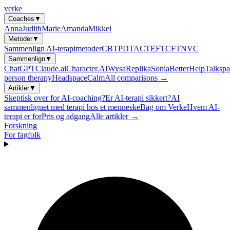
verke
Coaches
▼
Anna
Judith
Marie
Amanda
Mikkel
Metoder
▼
Sammenlign AI-terapimetoder
CBT
PDT
ACT
EFT
CFT
NVC
Sammenlign
▼
ChatGPT
Claude.ai
Character.AI
Wysa
Replika
Sonia
BetterHelp
Talkspa
person therapy
Headspace
Calm
All comparisons →
Artikler
▼
Skeptisk over for AI-coaching?
Er AI-terapi sikkert?
AI
sammenlignet med terapi hos et menneske
Bag om Verke
Hvem AI-
terapi er for
Pris og adgang
Alle artikler →
Forskning
For fagfolk