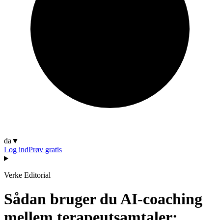
da
▼
Log ind
Prøv gratis
Verke Editorial
Sådan bruger du AI-coaching
mellem terapeutsamtaler: