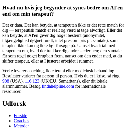
Hvad nu hvis jeg begynder at synes bedre om AI'en
end om min terapeut?
Det er data. Det kan betyde, at terapeuten ikke er det rette match for
dig — terapeutisk match er reelt og værd at tage alvorligt. Eller det
kan betyde, at AI'en giver dig noget bestemt (anonymitet,
tilgængelighed døgnet rundt, intet pres om pris pr. samtale), som
terapien ikke kan og ikke bør forsøge på. Uanset hvad: tal med
terapeuten om, hvad der trækker dig andre steder hen; den samtale
får som regel noget brugbart frem, uanset om den ender med, at du
skifter terapeut, eller at I justerer arbejdet i rummet.
Verke leverer coaching, ikke terapi eller medicinsk behandling.
Resultater varierer fra person til person. Hvis du er i krise, så ring
988
(USA),
116 123
(UK/EU, Samaritans),
eller dit lokale
alarmnummer. Besøg
findahelpline.com
for internationale
ressourcer.
Udforsk
Forside
Coaches
Metoder