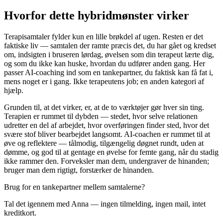
Hvorfor dette hybridmønster virker
Terapisamtaler fylder kun en lille brøkdel af ugen. Resten er det
faktiske liv — samtalen der ramte præcis det, du har gået og kredset
om, indsigten i bruseren lørdag, øvelsen som din terapeut lærte dig,
og som du ikke kan huske, hvordan du udfører anden gang. Her
passer AI-coaching ind som en tankepartner, du faktisk kan få fat i,
mens noget er i gang. Ikke terapeutens job; en anden kategori af
hjælp.
Grunden til, at det virker, er, at de to værktøjer gør hver sin ting.
Terapien er rummet til dybden — stedet, hvor selve relationen
udretter en del af arbejdet, hvor overføringen finder sted, hvor det
svære stof bliver bearbejdet langsomt. AI-coachen er rummet til at
øve og reflektere — tålmodig, tilgængelig døgnet rundt, uden at
dømme, og god til at gentage en øvelse for femte gang, når du stadig
ikke rammer den. Forveksler man dem, undergraver de hinanden;
bruger man dem rigtigt, forstærker de hinanden.
Brug for en tankepartner mellem samtalerne?
Tal det igennem med Anna — ingen tilmelding, ingen mail, intet
kreditkort.