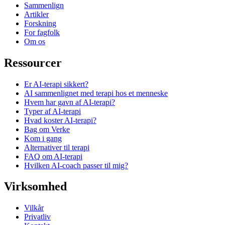
Sammenlign
Artikler
Forskning
For fagfolk
Om os
Ressourcer
Er AI-terapi sikkert?
AI sammenlignet med terapi hos et menneske
Hvem har gavn af AI-terapi?
Typer af AI-terapi
Hvad koster AI-terapi?
Bag om Verke
Kom i gang
Alternativer til terapi
FAQ om AI-terapi
Hvilken AI-coach passer til mig?
Virksomhed
Vilkår
Privatliv