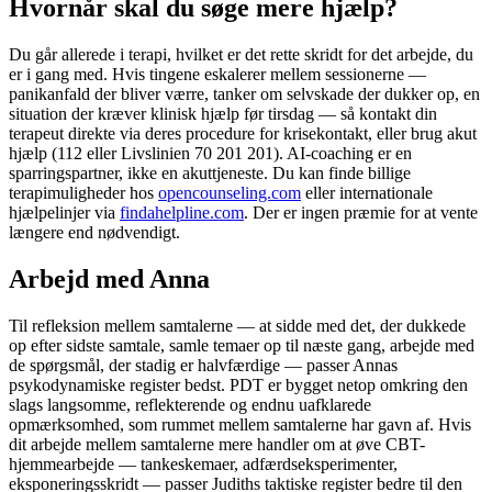
Hvornår skal du søge mere hjælp?
Du går allerede i terapi, hvilket er det rette skridt for det arbejde, du
er i gang med. Hvis tingene eskalerer mellem sessionerne —
panikanfald der bliver værre, tanker om selvskade der dukker op, en
situation der kræver klinisk hjælp før tirsdag — så kontakt din
terapeut direkte via deres procedure for krisekontakt, eller brug akut
hjælp (112 eller Livslinien 70 201 201). AI-coaching er en
sparringspartner, ikke en akuttjeneste. Du kan finde billige
terapimuligheder hos
opencounseling.com
eller internationale
hjælpelinjer via
findahelpline.com
. Der er ingen præmie for at vente
længere end nødvendigt.
Arbejd med Anna
Til refleksion mellem samtalerne — at sidde med det, der dukkede
op efter sidste samtale, samle temaer op til næste gang, arbejde med
de spørgsmål, der stadig er halvfærdige — passer Annas
psykodynamiske register bedst. PDT er bygget netop omkring den
slags langsomme, reflekterende og endnu uafklarede
opmærksomhed, som rummet mellem samtalerne har gavn af. Hvis
dit arbejde mellem samtalerne mere handler om at øve CBT-
hjemmearbejde — tankeskemaer, adfærdseksperimenter,
eksponeringsskridt — passer Judiths taktiske register bedre til den