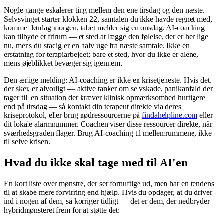
Nogle gange eskalerer ting mellem den ene tirsdag og den næste.
Selvsvinget starter klokken 22, samtalen du ikke havde regnet med,
kommer lørdag morgen, tabet melder sig en onsdag. AI-coaching
kan tilbyde et frirum — et sted at lægge den følelse, der er her lige
nu, mens du stadig er en halv uge fra næste samtale. Ikke en
erstatning for terapiarbejdet; bare et sted, hvor du ikke er alene,
mens øjeblikket bevæger sig igennem.
Den ærlige melding: AI-coaching er ikke en krisetjeneste. Hvis det,
der sker, er alvorligt — aktive tanker om selvskade, panikanfald der
tager til, en situation der kræver klinisk opmærksomhed hurtigere
end på tirsdag — så kontakt din terapeut direkte via deres
kriseprotokol, eller brug nødressourcerne på
findahelpline.com
eller
dit lokale alarmnummer. Coachen viser disse ressourcer direkte, når
sværhedsgraden flager. Brug AI-coaching til mellemrummene, ikke
til selve krisen.
Hvad du ikke skal tage med til AI'en
En kort liste over mønstre, der ser fornuftige ud, men har en tendens
til at skabe mere forvirring end hjælp. Hvis du opdager, at du driver
ind i nogen af dem, så korriger tidligt — det er dem, der nedbryder
hybridmønsteret frem for at støtte det: