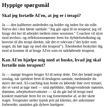
Hyppige spørgsmål
Skal jeg fortælle AI'en, at jeg er i terapi?
Ja — den kalibrerer anderledes og holder sig inden for sin rolle.
Nævn det i den første samtale: "Jeg går også til en terapeut; jeg vil
bruge det her til arbejdet mellem mine sessioner." Coachen vil styre
mod øvelses- og refleksionsmønstre frem for dybdefortolkning og
henvise til din terapi direkte, når det er relevant ("det lyder som
noget, du bør tage op med din terapeut"). Åbenheden beskytter dig
mod at komme til at bruge AI'en som en sideløbende terapeut.
Kan AI'en hjælpe mig med at huske, hvad jeg skal
fortælle min terapeut?
Ja — mange brugere bruger AI til netop dette. Det der betød noget
onsdag, når sjældent frem til tirsdagens samtale, medmindre du
skrev det ned. AI-coaching kan holde en løbende liste over temaer,
der er værd at tage med — små øjeblikke, tilbagevendende mønstre,
drømme, arbejdsobservationer — så du går ind til terapi med
konkret materiale frem for en vag fornemmelse af, at der skete
noget. Terapeuter sætter typisk pris på klienter, der ankommer
forberedte; samtalen går dybere hurtigere.