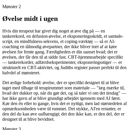
Mønster 2
Øvelse midt i ugen
Hvis din terapeut har givet dig noget at øve dig på — en
tankerekord, en defusion-øvelse, et eksponeringsskridt, et samtale-
script, en mindfulness-sekvens, et coping-værktøj — så er AI-
coaching en tålmodig øvepartner, der ikke bliver træt af at køre
øvelsen for femte gang. Færdigheden er din uanset hvad; det er
øvelsen, der får den til at sidde fast. CBT-hjemmearbejde specifikt
— tankerekorder, adfærdseksperimenter, eksponeringsstiger — er
strukturelt en CBT-aktivitet, og Judiths register passer perfekt til den
halvdel af mønsteret.
Det ærlige forbehold: øvelse, der er specifikt designet til at blive
taget med tilbage til terapirummet som materiale — "læg mærke til,
hvad der dukker op, når du gør det, og så taler vi om det tirsdag" —
har ikke gavn af at blive grundigt arbejdet igennem med AI først.
Kør den én eller to gange, hvis det er nyttigt, men lad størstedelen af
opmærksomheden være til rummet. Det stykke, AI'en erstatter, er
den del du kan øve uafhængigt; det den ikke kan, er den del, der er
designet til at blive bevidnet.
Mønster 3