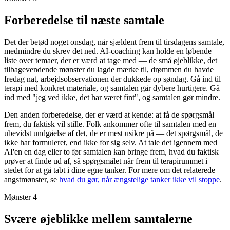
Forberedelse til næste samtale
Det der betød noget onsdag, når sjældent frem til tirsdagens samtale,
medmindre du skrev det ned. AI-coaching kan holde en løbende
liste over temaer, der er værd at tage med — de små øjeblikke, det
tilbagevendende mønster du lagde mærke til, drømmen du havde
fredag nat, arbejdsobservationen der dukkede op søndag. Gå ind til
terapi med konkret materiale, og samtalen går dybere hurtigere. Gå
ind med "jeg ved ikke, det har været fint", og samtalen gør mindre.
Den anden forberedelse, der er værd at kende: at få de spørgsmål
frem, du faktisk vil stille. Folk ankommer ofte til samtalen med en
ubevidst undgåelse af det, de er mest usikre på — det spørgsmål, de
ikke har formuleret, end ikke for sig selv. At tale det igennem med
AI'en en dag eller to før samtalen kan bringe frem, hvad du faktisk
prøver at finde ud af, så spørgsmålet når frem til terapirummet i
stedet for at gå tabt i dine egne tanker. For mere om det relaterede
angstmønster, se
hvad du gør, når ængstelige tanker ikke vil stoppe
.
Mønster 4
Svære øjeblikke mellem samtalerne