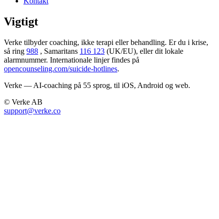
Kontakt
Vigtigt
Verke tilbyder coaching, ikke terapi eller behandling. Er du i krise,
så ring
988
, Samaritans
116 123
(UK/EU), eller dit lokale
alarmnummer. Internationale linjer findes på
opencounseling.com/suicide-hotlines
.
Verke — AI-coaching på 55 sprog, til iOS, Android og web.
© Verke AB
support@verke.co