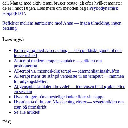
del. Mange med aktiv terapi bruger begge, alt efter hvilket mønster
de er i midt i ugen. Læs mere om metoden bag i
Psykodynamisk
terapi (PDT)
.
Reflekter mellem samtalerne med Anna — ingen tilmelding, ingen
betaling
Læs også
Kom i gang med AI-coaching — den praktiske guide til den
første måned
AI-terapi mellem terapeutsamtaler — artiklen om
positionering
AI-terapi vs. menneskelig terapi — sammenligningshub'en
AI-terapi mens du står på venteliste til en terapeut — rammen
for adgangskløften
At genspille samtaler i hovedet — tendensen til at gruble efter
en session
Hvad du gør, når ængstelige tanker ikke vil stoppe
Hvordan ved du, om AI-coaching virker — søsterartiklen om
tegn på fremskridt
Se alle artikler
FAQ