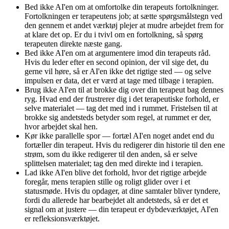
Bed ikke AI'en om at omfortolke din terapeuts fortolkninger.
Fortolkningen er terapeutens job; at sætte spørgsmålstegn ved
den gennem et andet værktøj plejer at mudre arbejdet frem for
at klare det op. Er du i tvivl om en fortolkning, så spørg
terapeuten direkte næste gang.
Bed ikke AI'en om at argumentere imod din terapeuts råd.
Hvis du leder efter en second opinion, der vil sige det, du
gerne vil høre, så er AI'en ikke det rigtige sted — og selve
impulsen er data, det er værd at tage med tilbage i terapien.
Brug ikke AI'en til at brokke dig over din terapeut bag dennes
ryg. Hvad end der frustrerer dig i det terapeutiske forhold, er
selve materialet — tag det med ind i rummet. Fristelsen til at
brokke sig andetsteds betyder som regel, at rummet er der,
hvor arbejdet skal hen.
Kør ikke parallelle spor — fortæl AI'en noget andet end du
fortæller din terapeut. Hvis du redigerer din historie til den ene
strøm, som du ikke redigerer til den anden, så er selve
splittelsen materialet; tag den med direkte ind i terapien.
Lad ikke AI'en blive det forhold, hvor det rigtige arbejde
foregår, mens terapien stille og roligt glider over i et
statusmøde. Hvis du opdager, at dine samtaler bliver tyndere,
fordi du allerede har bearbejdet alt andetsteds, så er det et
signal om at justere — din terapeut er dybdeværktøjet, AI'en
er refleksionsværktøjet.