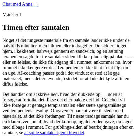
Chat med Anna →
Mønster 1
Timen efter samtalen
Noget af det tungeste materiale fra en samtale lander ikke under de
halvtreds minutter, men i timen eller to bagefter. Du sidder i toget
hjem, i køkkenet, halvvejs gennem en sandwich, og en sætning
terapeuten sagde for tre samtaler siden klikker pludselig på plads —
eller en følelse, du ikke fik adgang til i rummet, ankommer nu, hvor
rummet ikke længere er der. Terapeuten er ikke til at få fat i før om
en uge. AI-coaching passer godt i det vindue: et sted at lægge
materialet, mens det er levende, i stedet for at lade det køle af til en
diffus følelse.
Det handler om at skrive ned, hvad der dukkede op — uden at
forsøge at fortolke det, fikse det eller pakke det ind. Coachen vil
ikke forsøge at gentage terapisamtalen eller sætte spørgsmålstegn
ved terapeutens læsning. Opgaven er bare at være til stede med
materialet, så det ikke fordamper. Til næste tirsdags samtale har du
en klarere version af, hvad der kom op, og det er den gave, du tager
med tilbage i rummet. For grublings-siden af bearbejdningen efter en
samtale, se
at spille samtaler igen i hovedet
.