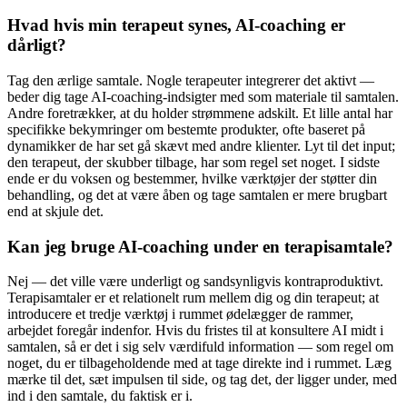
Hvad hvis min terapeut synes, AI-coaching er
dårligt?
Tag den ærlige samtale. Nogle terapeuter integrerer det aktivt —
beder dig tage AI-coaching-indsigter med som materiale til samtalen.
Andre foretrækker, at du holder strømmene adskilt. Et lille antal har
specifikke bekymringer om bestemte produkter, ofte baseret på
dynamikker de har set gå skævt med andre klienter. Lyt til det input;
den terapeut, der skubber tilbage, har som regel set noget. I sidste
ende er du voksen og bestemmer, hvilke værktøjer der støtter din
behandling, og det at være åben og tage samtalen er mere brugbart
end at skjule det.
Kan jeg bruge AI-coaching under en terapisamtale?
Nej — det ville være underligt og sandsynligvis kontraproduktivt.
Terapisamtaler er et relationelt rum mellem dig og din terapeut; at
introducere et tredje værktøj i rummet ødelægger de rammer,
arbejdet foregår indenfor. Hvis du fristes til at konsultere AI midt i
samtalen, så er det i sig selv værdifuld information — som regel om
noget, du er tilbageholdende med at tage direkte ind i rummet. Læg
mærke til det, sæt impulsen til side, og tag det, der ligger under, med
ind i den samtale, du faktisk er i.