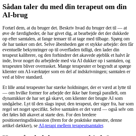
Sådan taler du med din terapeut om din
AI-brug
Fortæl dem, at du bruger det. Beskriv hvad du bruger det til — at
øve de færdigheder, de har givet dig, at bearbejde det der dukkede
op efter samtalen, at fange temaer til at tage med tilbage. Spørg om
de har tanker om det. Selve åbenheden gør et stykke arbejde: den får
eventuelle bekymringer op til overfladen tidligt, den lader din
terapeut kalibrere, og den forhindrer det akavede øjeblik et halvt år
inde, hvor noget du arbejdede med via AI dukker op i samtalen, og
terapeuten bliver overrasket. Mange terapeuter er begyndt at spørge
klienter om AI-værktøjer som en del af indskrivningen; samtalen er
ved at blive standard.
Et lille antal terapeuter har stærke holdninger, der er værd at lytte til
— om hvilke former for arbejde der ikke bør foregå parallelt, om
dynamikker de har set gå skævt, om klienter der brugte AI som
undgåelse. Lyt til den slags input; den terapeut, der siger fra, har som
regel set noget specifikt. Selve samtalen er det værd — også selv om
det føles lidt akavet at starte den. For den bredere
positioneringsdiskussion (frem for de praktiske mønstre, denne
artikel dækker), se
AI-terapi mellem terapeutsamtaler
.