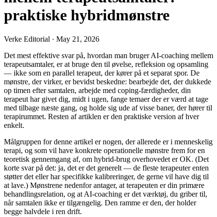
praktiske hybridmønstre
Verke Editorial
·
May 21, 2026
Det mest effektive svar på, hvordan man bruger AI-coaching mellem
terapeutsamtaler, er at bruge den til øvelse, refleksion og opsamling
— ikke som en parallel terapeut, der kører på et separat spor. De
mønstre, der virker, er bevidst beskedne: bearbejde det, der dukkede
op timen efter samtalen, arbejde med coping-færdigheder, din
terapeut har givet dig, midt i ugen, fange temaer der er værd at tage
med tilbage næste gang, og holde sig ude af visse baner, der hører til
terapirummet. Resten af artiklen er den praktiske version af hver
enkelt.
Målgruppen for denne artikel er nogen, der allerede er i menneskelig
terapi, og som vil have konkrete operationelle mønstre frem for en
teoretisk gennemgang af, om hybrid-brug overhovedet er OK. (Det
korte svar på det: ja, det er det generelt — de fleste terapeuter enten
støtter det eller har specifikke kalibreringer, de gerne vil have dig til
at lave.) Mønstrene nedenfor antager, at terapeuten er din primære
behandlingsrelation, og at AI-coaching er det værktøj, du griber til,
når samtalen ikke er tilgængelig. Den ramme er den, der holder
begge halvdele i ren drift.