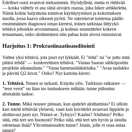
Edelliset osiot avasivat mekanismin. Hyödyllistä, mutta ei riittävää
— koska välttely ei asu siinä aivojen osassa, joka lukee artikkeleita.
Nämä kolme harjoitusta toimivat käyttäytymisen ja kokemuksen
tasolla, jossa kaava oikeasti pyörii. Ne rakentuvat toistensa päälle:
ensimmäinen diagnosoi oman kiertesi, toinen tarkistaa liittyykö
tehtävä johonkin arvostamaasi, ja kolmas suunnittelee kokeen
testaamaan, onko aloittaminen niin pahaa kuin aivosi ennustavat.
Harjoitus 1: Prokrastinaatioauditointi
Valitse yksi tehtävä, jota juuri nyt lykkäät. Ei "töitä" tai "se juttu mitä
pitäisi tehdä" — konkreettinen tehtävä. "Vastaa Saaran sähköpostiin
projektin aikataulusta." "Varaa hammaslääkäriaika." "Avaa taulukko
ja päivitä Q2-luvut." Onko? Nyt kartoita kierre:
1. Tehtävä.
Nimeä se tarkasti. Kirjoita ylös. Tarkkuus ratkaisee —
"teen verot" on liian iso tuntuakseen miltään; tunne piiloutuu
abstraktin taakse.
2. Tunne.
Mikä nousee pintaan, kun ajattelet aloittamista? Ei silloin
kun mietit tehtävää yleisesti, vaan kun kuvittelet avaavasi läppärin ja
aloittavasi juuri nyt. Nimeä se. Tylsyys? Kauhu? Ahdistus? Pelko
siitä, että teet sen huonosti? Pelko siitä, että teet sen hyvin ja sinulta
odotetaan lisää? Ylivoimaisuuden tunne? Jotain, jolle et osaa antaa
nimeä?