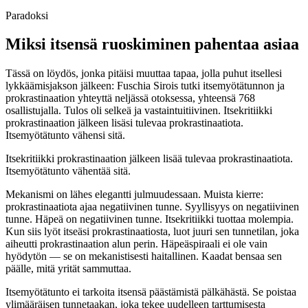
Paradoksi
Miksi itsensä ruoskiminen pahentaa asiaa
Tässä on löydös, jonka pitäisi muuttaa tapaa, jolla puhut itsellesi
lykkäämisjakson jälkeen: Fuschia Sirois tutki itsemyötätunnon ja
prokrastinaation yhteyttä neljässä otoksessa, yhteensä 768
osallistujalla. Tulos oli selkeä ja vastaintuitiivinen. Itsekritiikki
prokrastinaation jälkeen lisäsi tulevaa prokrastinaatiota.
Itsemyötätunto vähensi sitä.
Itsekritiikki prokrastinaation jälkeen lisää tulevaa prokrastinaatiota.
Itsemyötätunto vähentää sitä.
Mekanismi on lähes elegantti julmuudessaan. Muista kierre:
prokrastinaatiota ajaa negatiivinen tunne. Syyllisyys on negatiivinen
tunne. Häpeä on negatiivinen tunne. Itsekritiikki tuottaa molempia.
Kun siis lyöt itseäsi prokrastinaatiosta, luot juuri sen tunnetilan, joka
aiheutti prokrastinaation alun perin. Häpeäspiraali ei ole vain
hyödytön — se on mekanistisesti haitallinen. Kaadat bensaa sen
päälle, mitä yrität sammuttaa.
Itsemyötätunto ei tarkoita itsensä päästämistä pälkähästä. Se poistaa
ylimääräisen tunnetaakan, joka tekee uudelleen tarttumisesta