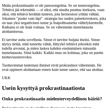
Mutta prokrastinaatio ei ole panosongelma. Se on tunneongelma.
Tehtävä jää tekemättä — ei siksi, että sinulta puuttuu itsekuria, vaan
siksi, että tehtävä herättää tunteen, jota hermostosi yrittää välttää.
Jokainen "puske vain läpi" -strategia luo uuden painekerroksen, joka
on taas yksi negatiivinen tunne ja lisäpolttoainetta välttelykierteelle.
Ratkaisu ei ole lisää voimaa. Se on vähemmän tunnelatausta
aloittamisessa.
Et tarvitse uutta sovellusta. Sinun ei tarvitse huijata itseäsi. Sinun
täytyy tietää, mitä tunnetta vältät, liittyykö tehtävä johonkin mitä
todella arvostat, ja miten laskea kahden ensimmäisen minuutin
tunnelatausta. Siinä kaikki. Kaikki muu on kohinaa, joka on puettu
tuottavuusneuvoksi.
Tuottavimmat tuntemasi ihmiset eivät prokrastinoi vähemmän. He
ovat oppineet aloittamaan ennen kuin tunne sanoo, että saa aloittaa.
UKK
Usein kysyttyä prokrastinaatiosta
Onko prokrastinaatio mielenterveydellinen häiriö?