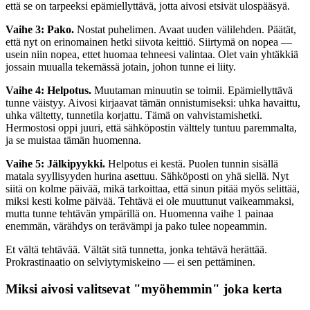
että se on tarpeeksi epämiellyttävä, jotta aivosi etsivät ulospääsyä.
Vaihe 3: Pako.
Nostat puhelimen. Avaat uuden välilehden. Päätät,
että nyt on erinomainen hetki siivota keittiö. Siirtymä on nopea —
usein niin nopea, ettet huomaa tehneesi valintaa. Olet vain yhtäkkiä
jossain muualla tekemässä jotain, johon tunne ei liity.
Vaihe 4: Helpotus.
Muutaman minuutin se toimii. Epämiellyttävä
tunne väistyy. Aivosi kirjaavat tämän onnistumiseksi: uhka havaittu,
uhka vältetty, tunnetila korjattu. Tämä on vahvistamishetki.
Hermostosi oppi juuri, että sähköpostin välttely tuntuu paremmalta,
ja se muistaa tämän huomenna.
Vaihe 5: Jälkipyykki.
Helpotus ei kestä. Puolen tunnin sisällä
matala syyllisyyden hurina asettuu. Sähköposti on yhä siellä. Nyt
siitä on kolme päivää, mikä tarkoittaa, että sinun pitää myös selittää,
miksi kesti kolme päivää. Tehtävä ei ole muuttunut vaikeammaksi,
mutta tunne tehtävän ympärillä on. Huomenna vaihe 1 painaa
enemmän, värähdys on terävämpi ja pako tulee nopeammin.
Et vältä tehtävää. Vältät sitä tunnetta, jonka tehtävä herättää.
Prokrastinaatio on selviytymiskeino — ei sen pettäminen.
Miksi aivosi valitsevat "myöhemmin" joka kerta