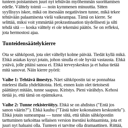
tunteen poistamisen juuri nyt tehtävän myöhemmän suorittamisen
edelle. Välttely toimii — noin kymmenen minuuttia. Sitten
syyllisyys iskee, mikä on itsessään negatiivinen tunne, mikä tekee
tehtävään palaamisesta vielä vaikeampaa. Tämä on kierre. Se
selittää, miksi voit ymmärtää prokrastinaation täydellisesti ja silti
tehdä sitä — koska välttely ei ole tekemäsi päätös. Se on refleksi,
jota hermostosi ajaa.
Tunteidensäätelykierre
Ota se sähköposti, jota olet vältellyt kolme päivää. Tiedät kyllä mikä.
Ehkä asiakas kysyi jotain, johon sinulla ei ole hyvää vastausta. Ehkä
ystävä, jolle pitäisi sanoa ei. Ehkä terveyskeskus ja et halua tietää
mitä sanovat. Näin kierre pyörii:
Vaihe 1: Tehtävä ilmestyy.
Näet sähköpostin tai se ponnahtaa
mieleesi illalla yhdeltätoista. Heti, ennen kuin olet tietoisesti
päättänyt mitään, tunne saapuu. Kiristys. Pieni värähdys. Kehosi
tietää jo, että tämä on epämukava.
Vaihe 2: Tunne rekisteröityy.
Ehkä se on ahdistus ("Entä jos
sanon väärin?"). Ehkä kauhu ("Tästä tulee kokonainen keskustelu").
Ehkä jotain sumeampaa — tunne siitä, että tähän sähköpostiin
tarttuminen tarkoittaa sellaisen version itsestäsi kohtaamista, jota et
juuri nyt haluaisi olla. Tunteen ei tarvitse olla dramaattinen. Riittää,