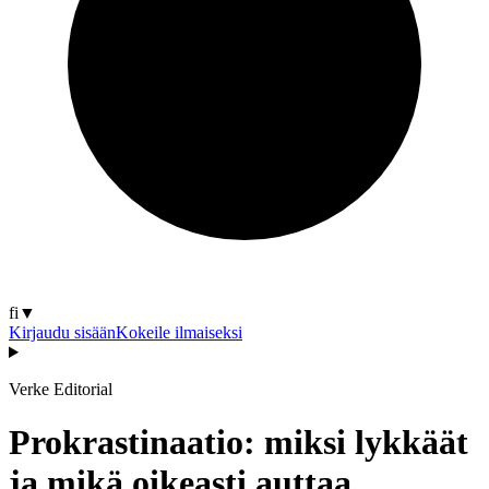
fi
▼
Kirjaudu sisään
Kokeile ilmaiseksi
Verke Editorial
Prokrastinaatio: miksi lykkäät
ja mikä oikeasti auttaa