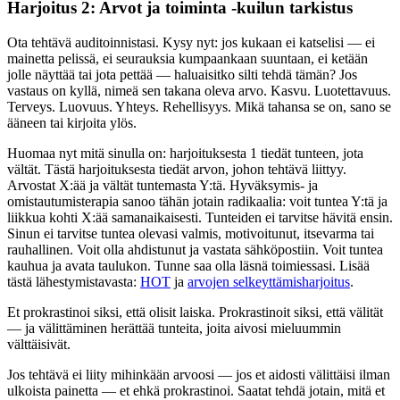
Harjoitus 2: Arvot ja toiminta -kuilun tarkistus
Ota tehtävä auditoinnistasi. Kysy nyt: jos kukaan ei katselisi — ei
mainetta pelissä, ei seurauksia kumpaankaan suuntaan, ei ketään
jolle näyttää tai jota pettää — haluaisitko silti tehdä tämän? Jos
vastaus on kyllä, nimeä sen takana oleva arvo. Kasvu. Luotettavuus.
Terveys. Luovuus. Yhteys. Rehellisyys. Mikä tahansa se on, sano se
ääneen tai kirjoita ylös.
Huomaa nyt mitä sinulla on: harjoituksesta 1 tiedät tunteen, jota
vältät. Tästä harjoituksesta tiedät arvon, johon tehtävä liittyy.
Arvostat X:ää ja vältät tuntemasta Y:tä. Hyväksymis- ja
omistautumisterapia sanoo tähän jotain radikaalia: voit tuntea Y:tä ja
liikkua kohti X:ää samanaikaisesti. Tunteiden ei tarvitse hävitä ensin.
Sinun ei tarvitse tuntea olevasi valmis, motivoitunut, itsevarma tai
rauhallinen. Voit olla ahdistunut ja vastata sähköpostiin. Voit tuntea
kauhua ja avata taulukon. Tunne saa olla läsnä toimiessasi. Lisää
tästä lähestymistavasta:
HOT
ja
arvojen selkeyttämisharjoitus
.
Et prokrastinoi siksi, että olisit laiska. Prokrastinoit siksi, että välität
— ja välittäminen herättää tunteita, joita aivosi mieluummin
välttäisivät.
Jos tehtävä ei liity mihinkään arvoosi — jos et aidosti välittäisi ilman
ulkoista painetta — et ehkä prokrastinoi. Saatat tehdä jotain, mitä et