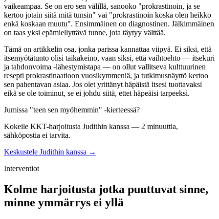
vaikeampaa. Se on ero sen välillä, sanooko "prokrastinoin, ja se
kertoo jotain siitä mitä tunsin" vai "prokrastinoin koska olen heikko
enkä koskaan muutu". Ensimmäinen on diagnostinen. Jälkimmäinen
on taas yksi epämiellyttävä tunne, jota täytyy välttää.
Tämä on artikkelin osa, jonka parissa kannattaa viipyä. Ei siksi, että
itsemyötätunto olisi taikakeino, vaan siksi, että vaihtoehto — itsekuri
ja tahdonvoima -lähestymistapa — on ollut vallitseva kulttuurinen
resepti prokrastinaatioon vuosikymmeniä, ja tutkimusnäyttö kertoo
sen pahentavan asiaa. Jos olet yrittänyt häpäistä itsesi tuottavaksi
eikä se ole toiminut, se ei johdu siitä, ettet häpeäisi tarpeeksi.
Jumissa "teen sen myöhemmin" -kierteessä?
Kokeile KKT-harjoitusta Judithin kanssa — 2 minuuttia,
sähköpostia ei tarvita.
Keskustele Judithin kanssa →
Interventiot
Kolme harjoitusta jotka puuttuvat sinne,
minne ymmärrys ei yllä