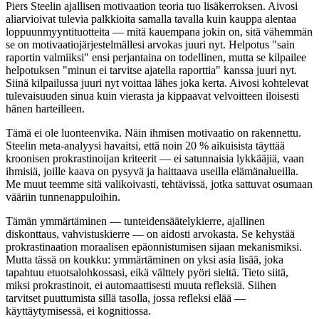
Piers Steelin ajallisen motivaation teoria tuo lisäkerroksen. Aivosi
aliarvioivat tulevia palkkioita samalla tavalla kuin kauppa alentaa
loppuunmyyntituotteita — mitä kauempana jokin on, sitä vähemmän
se on motivaatiojärjestelmällesi arvokas juuri nyt. Helpotus "sain
raportin valmiiksi" ensi perjantaina on todellinen, mutta se kilpailee
helpotuksen "minun ei tarvitse ajatella raporttia" kanssa juuri nyt.
Siinä kilpailussa juuri nyt voittaa lähes joka kerta. Aivosi kohtelevat
tulevaisuuden sinua kuin vierasta ja kippaavat velvoitteen iloisesti
hänen harteilleen.
Tämä ei ole luonteenvika. Näin ihmisen motivaatio on rakennettu.
Steelin meta-analyysi havaitsi, että noin 20 % aikuisista täyttää
kroonisen prokrastinoijan kriteerit — ei satunnaisia lykkääjiä, vaan
ihmisiä, joille kaava on pysyvä ja haittaava useilla elämänalueilla.
Me muut teemme sitä valikoivasti, tehtävissä, jotka sattuvat osumaan
vääriin tunnenappuloihin.
Tämän ymmärtäminen — tunteidensäätelykierre, ajallinen
diskonttaus, vahvistuskierre — on aidosti arvokasta. Se kehystää
prokrastinaation moraalisen epäonnistumisen sijaan mekanismiksi.
Mutta tässä on koukku: ymmärtäminen on yksi asia lisää, joka
tapahtuu etuotsalohkossasi, eikä välttely pyöri sieltä. Tieto siitä,
miksi prokrastinoit, ei automaattisesti muuta refleksiä. Siihen
tarvitset puuttumista sillä tasolla, jossa refleksi elää —
käyttäytymisessä, ei kognitiossa.