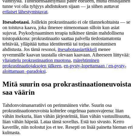
välttelystä. Tunteidensäätelymalli pätee edelleen, mutta ensisijainen
tunne voi olla tyhjyys ahdistuksen sijaan — ja siihen auttavat
erilaiset lähestymistavat
.
Itsesabotaasi.
Joillekin prokrastinaatio ei ole tilannekohtaista — se
on toistuva kaava, joka ilmenee nimenomaan silloin kun asiat
sujuvat. Psykodynaaminen terapia tulkitsee tämän mahdollisena
toistopakkona: prokrastinaatio saattaa palvella tiedostamatonta
tehtävää, ylläpitää tuttua identiteettiä tai torjua onnistumisen
ahdistusta. Jos tämä resonoi,
itsesabotaasiartikkeli
menee
syvemmälle kaavan taustalla olevaan kaavaan. Aiheeseen liittyvää:
yliajattelu prokrastinaation muotona
,
märehtiminen
prokrastinaatiojaksojen jälkeen
,
en-pysty-lopettamaan / en-pysty-
aloittamaan -paradoksi
.
Mitä suurin osa prokrastinaationeuvoista
saa väärin
Tahdonvoimanarratiivi on perimmäinen virhe. Suurin osa
prokrastinaationeuvoista kohtelee ongelmaa panosvajeena: liian
vähän itsekuria, liian vähän järjestelmiä, liian vähän vastuullisuutta,
liian vähän häpeää. Lataa tämä sovellus. Estä tuo sivusto. Kerro
kaverille, niin nolostut jos et tee. Resepti on lisää painetta hieman eri
kulmasta.