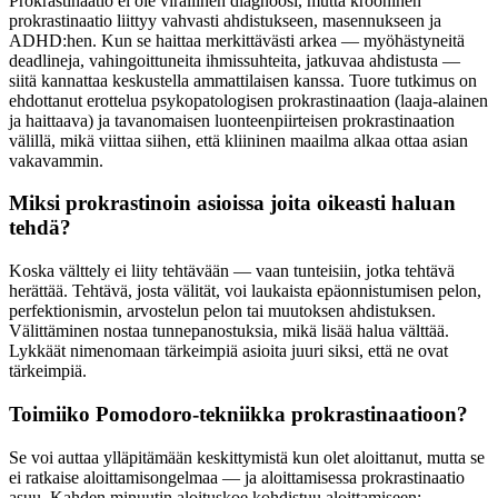
Prokrastinaatio ei ole virallinen diagnoosi, mutta krooninen
prokrastinaatio liittyy vahvasti ahdistukseen, masennukseen ja
ADHD:hen. Kun se haittaa merkittävästi arkea — myöhästyneitä
deadlineja, vahingoittuneita ihmissuhteita, jatkuvaa ahdistusta —
siitä kannattaa keskustella ammattilaisen kanssa. Tuore tutkimus on
ehdottanut erottelua psykopatologisen prokrastinaation (laaja-alainen
ja haittaava) ja tavanomaisen luonteenpiirteisen prokrastinaation
välillä, mikä viittaa siihen, että kliininen maailma alkaa ottaa asian
vakavammin.
Miksi prokrastinoin asioissa joita oikeasti haluan
tehdä?
Koska välttely ei liity tehtävään — vaan tunteisiin, jotka tehtävä
herättää. Tehtävä, josta välität, voi laukaista epäonnistumisen pelon,
perfektionismin, arvostelun pelon tai muutoksen ahdistuksen.
Välittäminen nostaa tunnepanostuksia, mikä lisää halua välttää.
Lykkäät nimenomaan tärkeimpiä asioita juuri siksi, että ne ovat
tärkeimpiä.
Toimiiko Pomodoro-tekniikka prokrastinaatioon?
Se voi auttaa ylläpitämään keskittymistä kun olet aloittanut, mutta se
ei ratkaise aloittamisongelmaa — ja aloittamisessa prokrastinaatio
asuu. Kahden minuutin aloituskoe kohdistuu aloittamiseen;