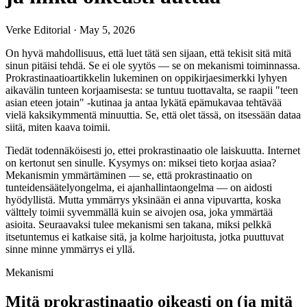
Verke Editorial
·
May 5, 2026
On hyvä mahdollisuus, että luet tätä sen sijaan, että tekisit sitä mitä
sinun pitäisi tehdä. Se ei ole syytös — se on mekanismi toiminnassa.
Prokrastinaatioartikkelin lukeminen on oppikirjaesimerkki lyhyen
aikavälin tunteen korjaamisesta: se tuntuu tuottavalta, se raapii "teen
asian eteen jotain" -kutinaa ja antaa lykätä epämukavaa tehtävää
vielä kaksikymmentä minuuttia. Se, että olet tässä, on itsessään dataa
siitä, miten kaava toimii.
Tiedät todennäköisesti jo, ettei prokrastinaatio ole laiskuutta. Internet
on kertonut sen sinulle. Kysymys on: miksei tieto korjaa asiaa?
Mekanismin ymmärtäminen — se, että prokrastinaatio on
tunteidensäätelyongelma, ei ajanhallintaongelma — on aidosti
hyödyllistä. Mutta ymmärrys yksinään ei anna vipuvartta, koska
välttely toimii syvemmällä kuin se aivojen osa, joka ymmärtää
asioita. Seuraavaksi tulee mekanismi sen takana, miksi pelkkä
itsetuntemus ei katkaise sitä, ja kolme harjoitusta, jotka puuttuvat
sinne minne ymmärrys ei yllä.
Mekanismi
Mitä prokrastinaatio oikeasti on (ja mitä