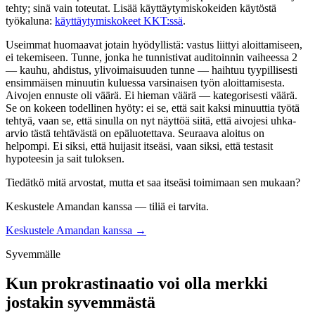
tehty; sinä vain toteutat. Lisää käyttäytymiskokeiden käytöstä
työkaluna:
käyttäytymiskokeet KKT:ssä
.
Useimmat huomaavat jotain hyödyllistä: vastus liittyi aloittamiseen,
ei tekemiseen. Tunne, jonka he tunnistivat auditoinnin vaiheessa 2
— kauhu, ahdistus, ylivoimaisuuden tunne — haihtuu tyypillisesti
ensimmäisen minuutin kuluessa varsinaisen työn aloittamisesta.
Aivojen ennuste oli väärä. Ei hieman väärä — kategorisesti väärä.
Se on kokeen todellinen hyöty: ei se, että sait kaksi minuuttia työtä
tehtyä, vaan se, että sinulla on nyt näyttöä siitä, että aivojesi uhka-
arvio tästä tehtävästä on epäluotettava. Seuraava aloitus on
helpompi. Ei siksi, että huijasit itseäsi, vaan siksi, että testasit
hypoteesin ja sait tuloksen.
Tiedätkö mitä arvostat, mutta et saa itseäsi toimimaan sen mukaan?
Keskustele Amandan kanssa — tiliä ei tarvita.
Keskustele Amandan kanssa →
Syvemmälle
Kun prokrastinaatio voi olla merkki
jostakin syvemmästä