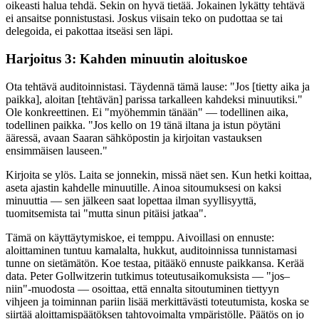
oikeasti halua tehdä. Sekin on hyvä tietää. Jokainen lykätty tehtävä
ei ansaitse ponnistustasi. Joskus viisain teko on pudottaa se tai
delegoida, ei pakottaa itseäsi sen läpi.
Harjoitus 3: Kahden minuutin aloituskoe
Ota tehtävä auditoinnistasi. Täydennä tämä lause: "Jos [tietty aika ja
paikka], aloitan [tehtävän] parissa tarkalleen kahdeksi minuutiksi."
Ole konkreettinen. Ei "myöhemmin tänään" — todellinen aika,
todellinen paikka. "Jos kello on 19 tänä iltana ja istun pöytäni
ääressä, avaan Saaran sähköpostin ja kirjoitan vastauksen
ensimmäisen lauseen."
Kirjoita se ylös. Laita se jonnekin, missä näet sen. Kun hetki koittaa,
aseta ajastin kahdelle minuutille. Ainoa sitoumuksesi on kaksi
minuuttia — sen jälkeen saat lopettaa ilman syyllisyyttä,
tuomitsemista tai "mutta sinun pitäisi jatkaa".
Tämä on käyttäytymiskoe, ei temppu. Aivoillasi on ennuste:
aloittaminen tuntuu kamalalta, hukkut, auditoinnissa tunnistamasi
tunne on sietämätön. Koe testaa, pitääkö ennuste paikkansa. Kerää
data. Peter Gollwitzerin tutkimus toteutusaikomuksista — "jos–
niin"-muodosta — osoittaa, että ennalta sitoutuminen tiettyyn
vihjeen ja toiminnan pariin lisää merkittävästi toteutumista, koska se
siirtää aloittamispäätöksen tahtovoimalta ympäristölle. Päätös on jo