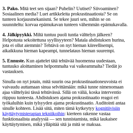
3. Pako.
Mitä teet sen sijaan? Puhelin? Uutiset? Siivoaminen?
Sosiaalinen media? Luet artikkeleita prokrastinaatiosta? Se on
tunteen korjausmekanismi. Se tekee juuri sen, mihin se on
suunniteltu: korvaa epämukavan tunteen vähemmän epämukavalla.
4. Jälkipyykki.
Miltä tuntuu puoli tuntia välttelyn jälkeen?
Helpotusta sekoitettuna syyllisyyteen? Matala ahdistuksen hurina,
jota ei ollut aiemmin? Tehtävä on nyt hieman kiireellisempi,
aikaikkuna hieman kapeampi, tunnelataus hieman suurempi.
5. Ennuste.
Kun ajattelet tätä tehtävää huomenna uudestaan,
tuntuuko aloittaminen helpommalta vai vaikeammalta? Tiedät jo
vastauksen.
Sinulla on nyt jotain, mitä suurin osa prokrastinaationeuvoista ei
vaivaudu auttamaan sinua selvittämään: mikä tunne nimenomaan
ajaa välttelyäsi tässä tehtävässä. Sillä on väliä, koska interventio
riippuu tunteesta. Ahdistuksen ajama prokrastinaatio reagoi eri
työkaluihin kuin tylsyyden ajama prokrastinaatio. Auditointi antaa
sinulle kohteen. Lisää siitä, miten tämä kytkeytyy
kognitiivisiin
käyttäytymisterapian tekniikoihin
: kierteen rakenne vastaa
funktionaalista analyysiä — sen tunnistamista, mikä laukaisee
käyttäytymisen, mikä ylläpitää sitä ja mitä se maksaa.