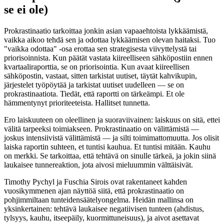
se ei ole)
Prokrastinaatio tarkoittaa jonkin asian vapaaehtoista lykkäämistä,
vaikka aikoo tehdä sen ja odottaa lykkäämisen olevan haitaksi. Tuo
"vaikka odottaa" -osa erottaa sen strategisesta viivyttelystä tai
priorisoinnista. Kun päätät vastata kiireelliseen sähköpostiin ennen
kvartaaliraporttia, se on priorisointia. Kun avaat kiireellisen
sähköpostin, vastaat, sitten tarkistat uutiset, täytät kahvikupin,
järjestelet työpöytää ja tarkistat uutiset uudelleen — se on
prokrastinaatiota. Tiedät, että raportti on tärkeämpi. Et ole
hämmentynyt prioriteeteista. Hallitset tunnetta.
Ero laiskuuteen on oleellinen ja suoraviivainen: laiskuus on sitä, ettei
välitä tarpeeksi toimiakseen. Prokrastinaatio on välittämistä —
joskus intensiivistä välittämistä — ja silti toimimattomuutta. Jos olisit
laiska raportin suhteen, et tuntisi kauhua. Et tuntisi mitään. Kauhu
on merkki. Se tarkoittaa, että tehtävä on sinulle tärkeä, ja jokin siinä
laukaisee tunnereaktion, jota aivosi mieluummin välttäisivät.
Timothy Pychyl ja Fuschia Sirois ovat rakentaneet kahden
vuosikymmenen ajan näyttöä siitä, että prokrastinaatio on
pohjimmiltaan tunteidensäätelyongelma. Heidän mallinsa on
yksinkertainen: tehtävä laukaisee negatiivisen tunteen (ahdistus,
tylsyys, kauhu, itseepäily, kuormittuneisuus), ja aivot asettavat