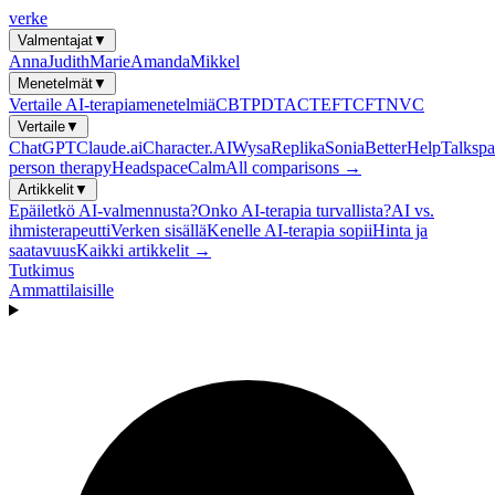
verke
Valmentajat
▼
Anna
Judith
Marie
Amanda
Mikkel
Menetelmät
▼
Vertaile AI-terapiamenetelmiä
CBT
PDT
ACT
EFT
CFT
NVC
Vertaile
▼
ChatGPT
Claude.ai
Character.AI
Wysa
Replika
Sonia
BetterHelp
Talkspa
person therapy
Headspace
Calm
All comparisons →
Artikkelit
▼
Epäiletkö AI-valmennusta?
Onko AI-terapia turvallista?
AI vs.
ihmisterapeutti
Verken sisällä
Kenelle AI-terapia sopii
Hinta ja
saatavuus
Kaikki artikkelit →
Tutkimus
Ammattilaisille