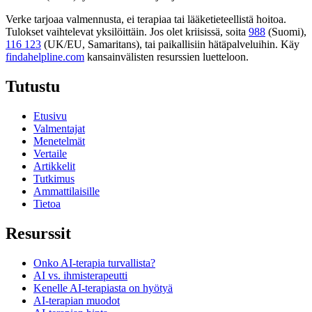
Verke tarjoaa valmennusta, ei terapiaa tai lääketieteellistä hoitoa.
Tulokset vaihtelevat yksilöittäin. Jos olet kriisissä, soita
988
(Suomi),
116 123
(UK/EU, Samaritans),
tai paikallisiin hätäpalveluihin. Käy
findahelpline.com
kansainvälisten resurssien luetteloon.
Tutustu
Etusivu
Valmentajat
Menetelmät
Vertaile
Artikkelit
Tutkimus
Ammattilaisille
Tietoa
Resurssit
Onko AI-terapia turvallista?
AI vs. ihmisterapeutti
Kenelle AI-terapiasta on hyötyä
AI-terapian muodot