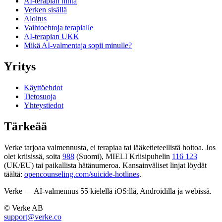
AI-terapian hinta
Verken sisällä
Aloitus
Vaihtoehtoja terapialle
AI-terapian UKK
Mikä AI-valmentaja sopii minulle?
Yritys
Käyttöehdot
Tietosuoja
Yhteystiedot
Tärkeää
Verke tarjoaa valmennusta, ei terapiaa tai lääketieteellistä hoitoa. Jos
olet kriisissä, soita
988
(Suomi), MIELI Kriisipuhelin
116 123
(UK/EU) tai paikallista hätänumeroa. Kansainväliset linjat löydät
täältä:
opencounseling.com/suicide-hotlines
.
Verke — AI-valmennus 55 kielellä iOS:llä, Androidilla ja webissä.
© Verke AB
support@verke.co