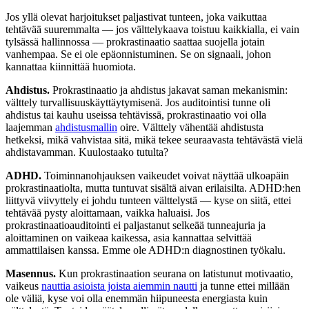
Jos yllä olevat harjoitukset paljastivat tunteen, joka vaikuttaa
tehtävää suuremmalta — jos välttelykaava toistuu kaikkialla, ei vain
tylsässä hallinnossa — prokrastinaatio saattaa suojella jotain
vanhempaa. Se ei ole epäonnistuminen. Se on signaali, johon
kannattaa kiinnittää huomiota.
Ahdistus.
Prokrastinaatio ja ahdistus jakavat saman mekanismin:
välttely turvallisuuskäyttäytymisenä. Jos auditointisi tunne oli
ahdistus tai kauhu useissa tehtävissä, prokrastinaatio voi olla
laajemman
ahdistusmallin
oire. Välttely vähentää ahdistusta
hetkeksi, mikä vahvistaa sitä, mikä tekee seuraavasta tehtävästä vielä
ahdistavamman. Kuulostaako tutulta?
ADHD.
Toiminnanohjauksen vaikeudet voivat näyttää ulkoapäin
prokrastinaatiolta, mutta tuntuvat sisältä aivan erilaisilta. ADHD:hen
liittyvä viivyttely ei johdu tunteen välttelystä — kyse on siitä, ettei
tehtävää pysty aloittamaan, vaikka haluaisi. Jos
prokrastinaatioauditointi ei paljastanut selkeää tunneajuria ja
aloittaminen on vaikeaa kaikessa, asia kannattaa selvittää
ammattilaisen kanssa. Emme ole ADHD:n diagnostinen työkalu.
Masennus.
Kun prokrastinaation seurana on latistunut motivaatio,
vaikeus
nauttia asioista joista aiemmin nautti
ja tunne ettei millään
ole väliä, kyse voi olla enemmän hiipuneesta energiasta kuin