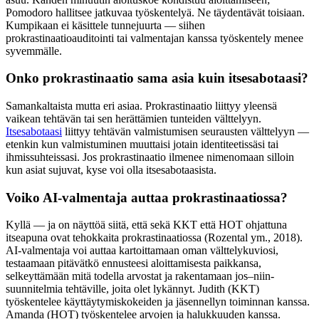
Pomodoro hallitsee jatkuvaa työskentelyä. Ne täydentävät toisiaan.
Kumpikaan ei käsittele tunnejuurta — siihen
prokrastinaatioauditointi tai valmentajan kanssa työskentely menee
syvemmälle.
Onko prokrastinaatio sama asia kuin itsesabotaasi?
Samankaltaista mutta eri asiaa. Prokrastinaatio liittyy yleensä
vaikean tehtävän tai sen herättämien tunteiden välttelyyn.
Itsesabotaasi
liittyy tehtävän valmistumisen seurausten välttelyyn —
etenkin kun valmistuminen muuttaisi jotain identiteetissäsi tai
ihmissuhteissasi. Jos prokrastinaatio ilmenee nimenomaan silloin
kun asiat sujuvat, kyse voi olla itsesabotaasista.
Voiko AI-valmentaja auttaa prokrastinaatiossa?
Kyllä — ja on näyttöä siitä, että sekä KKT että HOT ohjattuna
itseapuna ovat tehokkaita prokrastinaatiossa (Rozental ym., 2018).
AI-valmentaja voi auttaa kartoittamaan oman välttelykuviosi,
testaamaan pitävätkö ennusteesi aloittamisesta paikkansa,
selkeyttämään mitä todella arvostat ja rakentamaan jos–niin-
suunnitelmia tehtäville, joita olet lykännyt. Judith (KKT)
työskentelee käyttäytymiskokeiden ja jäsennellyn toiminnan kanssa.
Amanda (HOT) työskentelee arvojen ja halukkuuden kanssa.