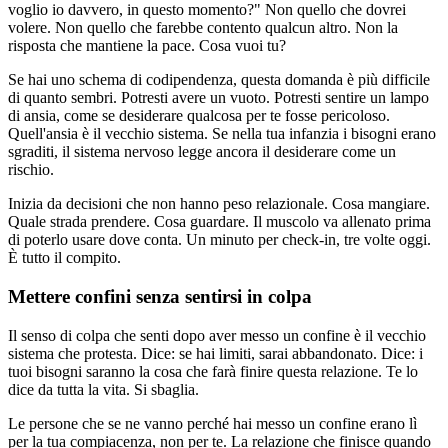
voglio io davvero, in questo momento?" Non quello che dovrei
volere. Non quello che farebbe contento qualcun altro. Non la
risposta che mantiene la pace. Cosa vuoi tu?
Se hai uno schema di codipendenza, questa domanda è più difficile
di quanto sembri. Potresti avere un vuoto. Potresti sentire un lampo
di ansia, come se desiderare qualcosa per te fosse pericoloso.
Quell'ansia è il vecchio sistema. Se nella tua infanzia i bisogni erano
sgraditi, il sistema nervoso legge ancora il desiderare come un
rischio.
Inizia da decisioni che non hanno peso relazionale. Cosa mangiare.
Quale strada prendere. Cosa guardare. Il muscolo va allenato prima
di poterlo usare dove conta. Un minuto per check-in, tre volte oggi.
È tutto il compito.
Mettere confini senza sentirsi in colpa
Il senso di colpa che senti dopo aver messo un confine è il vecchio
sistema che protesta. Dice: se hai limiti, sarai abbandonato. Dice: i
tuoi bisogni saranno la cosa che farà finire questa relazione. Te lo
dice da tutta la vita. Si sbaglia.
Le persone che se ne vanno perché hai messo un confine erano lì
per la tua compiacenza, non per te. La relazione che finisce quando