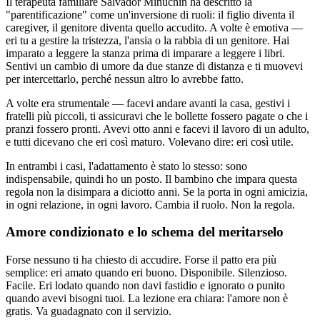
Il terapeuta familiare Salvador Minuchin ha descritto la
"parentificazione" come un'inversione di ruoli: il figlio diventa il
caregiver, il genitore diventa quello accudito. A volte è emotiva —
eri tu a gestire la tristezza, l'ansia o la rabbia di un genitore. Hai
imparato a leggere la stanza prima di imparare a leggere i libri.
Sentivi un cambio di umore da due stanze di distanza e ti muovevi
per intercettarlo, perché nessun altro lo avrebbe fatto.
A volte era strumentale — facevi andare avanti la casa, gestivi i
fratelli più piccoli, ti assicuravi che le bollette fossero pagate o che i
pranzi fossero pronti. Avevi otto anni e facevi il lavoro di un adulto,
e tutti dicevano che eri così maturo. Volevano dire: eri così utile.
In entrambi i casi, l'adattamento è stato lo stesso: sono
indispensabile, quindi ho un posto. Il bambino che impara questa
regola non la disimpara a diciotto anni. Se la porta in ogni amicizia,
in ogni relazione, in ogni lavoro. Cambia il ruolo. Non la regola.
Amore condizionato e lo schema del meritarselo
Forse nessuno ti ha chiesto di accudire. Forse il patto era più
semplice: eri amato quando eri buono. Disponibile. Silenzioso.
Facile. Eri lodato quando non davi fastidio e ignorato o punito
quando avevi bisogni tuoi. La lezione era chiara: l'amore non è
gratis. Va guadagnato con il servizio.