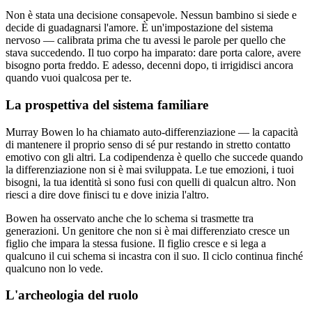
Non è stata una decisione consapevole. Nessun bambino si siede e
decide di guadagnarsi l'amore. È un'impostazione del sistema
nervoso — calibrata prima che tu avessi le parole per quello che
stava succedendo. Il tuo corpo ha imparato: dare porta calore, avere
bisogno porta freddo. E adesso, decenni dopo, ti irrigidisci ancora
quando vuoi qualcosa per te.
La prospettiva del sistema familiare
Murray Bowen lo ha chiamato auto-differenziazione — la capacità
di mantenere il proprio senso di sé pur restando in stretto contatto
emotivo con gli altri. La codipendenza è quello che succede quando
la differenziazione non si è mai sviluppata. Le tue emozioni, i tuoi
bisogni, la tua identità si sono fusi con quelli di qualcun altro. Non
riesci a dire dove finisci tu e dove inizia l'altro.
Bowen ha osservato anche che lo schema si trasmette tra
generazioni. Un genitore che non si è mai differenziato cresce un
figlio che impara la stessa fusione. Il figlio cresce e si lega a
qualcuno il cui schema si incastra con il suo. Il ciclo continua finché
qualcuno non lo vede.
L'archeologia del ruolo