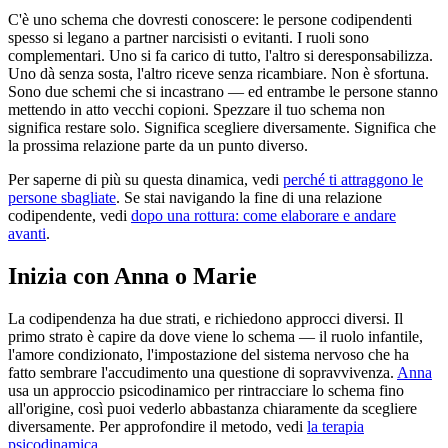
C'è uno schema che dovresti conoscere: le persone codipendenti
spesso si legano a partner narcisisti o evitanti. I ruoli sono
complementari. Uno si fa carico di tutto, l'altro si deresponsabilizza.
Uno dà senza sosta, l'altro riceve senza ricambiare. Non è sfortuna.
Sono due schemi che si incastrano — ed entrambe le persone stanno
mettendo in atto vecchi copioni. Spezzare il tuo schema non
significa restare solo. Significa scegliere diversamente. Significa che
la prossima relazione parte da un punto diverso.
Per saperne di più su questa dinamica, vedi
perché ti attraggono le
persone sbagliate
. Se stai navigando la fine di una relazione
codipendente, vedi
dopo una rottura: come elaborare e andare
avanti
.
Inizia con Anna o Marie
La codipendenza ha due strati, e richiedono approcci diversi. Il
primo strato è capire da dove viene lo schema — il ruolo infantile,
l'amore condizionato, l'impostazione del sistema nervoso che ha
fatto sembrare l'accudimento una questione di sopravvivenza.
Anna
usa un approccio psicodinamico per rintracciare lo schema fino
all'origine, così puoi vederlo abbastanza chiaramente da scegliere
diversamente. Per approfondire il metodo, vedi
la terapia
psicodinamica
.