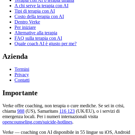
Terapia con AI o terapia umana
A chi serve la terapia con AI
Tipi di terapia con AI
Costo della terapia con AI
Dentro Verke
Per iniziare
Alternative alla terapia
FAQ sulla terapia con AI
Quale coach AI è giusto per me?
Azienda
Termini
Privacy
Contatti
Importante
Verke offre coaching, non terapia o cure mediche. Se sei in crisi,
chiama
988
(US), Samaritans
116 123
(UK/EU), o i servizi di
emergenza locali. Per i numeri internazionali visita
opencounseling.com/suicide-hotlines
.
Verke — coaching con AI disponibile in 55 lingue su iOS, Android