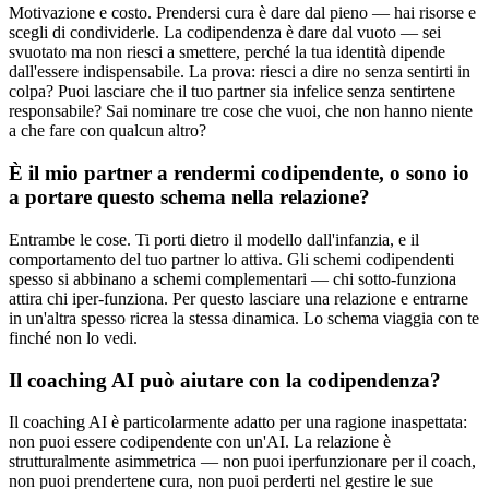
Motivazione e costo. Prendersi cura è dare dal pieno — hai risorse e
scegli di condividerle. La codipendenza è dare dal vuoto — sei
svuotato ma non riesci a smettere, perché la tua identità dipende
dall'essere indispensabile. La prova: riesci a dire no senza sentirti in
colpa? Puoi lasciare che il tuo partner sia infelice senza sentirtene
responsabile? Sai nominare tre cose che vuoi, che non hanno niente
a che fare con qualcun altro?
È il mio partner a rendermi codipendente, o sono io
a portare questo schema nella relazione?
Entrambe le cose. Ti porti dietro il modello dall'infanzia, e il
comportamento del tuo partner lo attiva. Gli schemi codipendenti
spesso si abbinano a schemi complementari — chi sotto-funziona
attira chi iper-funziona. Per questo lasciare una relazione e entrarne
in un'altra spesso ricrea la stessa dinamica. Lo schema viaggia con te
finché non lo vedi.
Il coaching AI può aiutare con la codipendenza?
Il coaching AI è particolarmente adatto per una ragione inaspettata:
non puoi essere codipendente con un'AI. La relazione è
strutturalmente asimmetrica — non puoi iperfunzionare per il coach,
non puoi prendertene cura, non puoi perderti nel gestire le sue