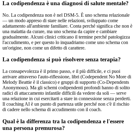
La codipendenza è una diagnosi di salute mentale?
No. La codipendenza non è nel DSM-5. È uno schema relazionale
— un modo appreso di stare nelle relazioni, sviluppato come
adattamento all'ambiente familiare. Conta perché significa che non è
una malattia da curare, ma uno schema da capire e cambiare
gradualmente. Alcuni clinici criticano il termine perché patologizza
l'accudimento, e per questo lo inquadriamo come uno schema con
un'origine, non come un difetto di carattere.
La codipendenza si può risolvere senza terapia?
La consapevolezza è il primo passo, e il più difficile, e ci puoi
arrivare attraverso l'auto-riflessione, libri (Codependent No More di
Melody Beattie è il classico) e gruppi di supporto (Co-Dependents
Anonymous). Ma gli schemi codipendenti profondi hanno di solito
radici di attaccamento infantile difficili da vedere da soli — serve
una relazione in cui esercitarti a stare in connessione senza perderti.
Il coaching AI è un punto di partenza utile perché non c'è il rischio
di cadere nello schema di accudimento con il coach.
Qual è la differenza tra la codipendenza e l'essere
una persona premurosa?