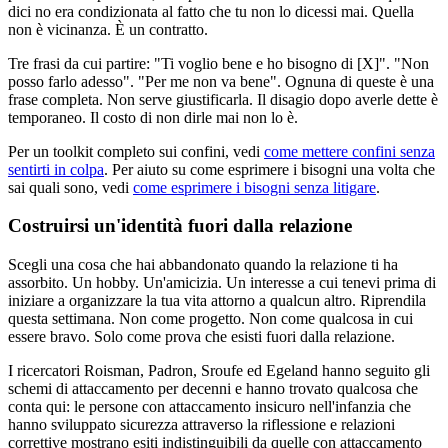
dici no era condizionata al fatto che tu non lo dicessi mai. Quella
non è vicinanza. È un contratto.
Tre frasi da cui partire: "Ti voglio bene e ho bisogno di [X]". "Non
posso farlo adesso". "Per me non va bene". Ognuna di queste è una
frase completa. Non serve giustificarla. Il disagio dopo averle dette è
temporaneo. Il costo di non dirle mai non lo è.
Per un toolkit completo sui confini, vedi
come mettere confini senza
sentirti in colpa
. Per aiuto su come esprimere i bisogni una volta che
sai quali sono, vedi
come esprimere i bisogni senza litigare
.
Costruirsi un'identità fuori dalla relazione
Scegli una cosa che hai abbandonato quando la relazione ti ha
assorbito. Un hobby. Un'amicizia. Un interesse a cui tenevi prima di
iniziare a organizzare la tua vita attorno a qualcun altro. Riprendila
questa settimana. Non come progetto. Non come qualcosa in cui
essere bravo. Solo come prova che esisti fuori dalla relazione.
I ricercatori Roisman, Padron, Sroufe ed Egeland hanno seguito gli
schemi di attaccamento per decenni e hanno trovato qualcosa che
conta qui: le persone con attaccamento insicuro nell'infanzia che
hanno sviluppato sicurezza attraverso la riflessione e relazioni
correttive mostrano esiti indistinguibili da quelle con attaccamento