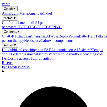
verke
Coach
▼
Anna
Judith
Marie
Amanda
Mikkel
Metodi
▼
Confronta i metodi di AI per il
benessere
CBT
PDT
ACT
EFT
CFT
NVC
Confronta
▼
ChatGPT
Claude.ai
Character.AI
Wysa
Replika
Sonia
BetterHelp
Talkspa
person therapy
Headspace
Calm
All comparisons →
Articoli
▼
Hai dubbi sul coaching con l'AI?
La terapia con AI è sicura?
Terapia
con AI o terapia umana
Dentro Verke
A chi è rivolto il coaching con
l'AI
Costi e accesso
Tutti gli articoli →
Ricerca
Per i professionisti