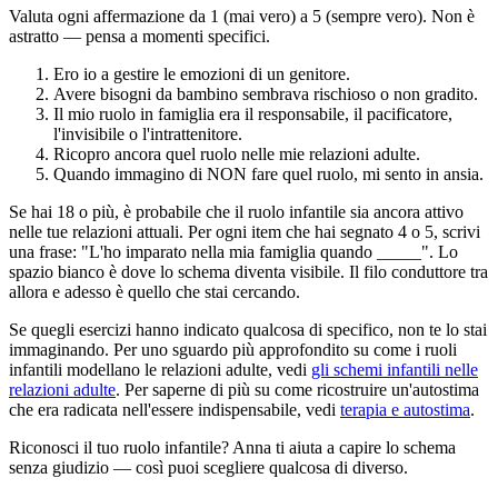
Valuta ogni affermazione da 1 (mai vero) a 5 (sempre vero). Non è
astratto — pensa a momenti specifici.
Ero io a gestire le emozioni di un genitore.
Avere bisogni da bambino sembrava rischioso o non gradito.
Il mio ruolo in famiglia era il responsabile, il pacificatore,
l'invisibile o l'intrattenitore.
Ricopro ancora quel ruolo nelle mie relazioni adulte.
Quando immagino di NON fare quel ruolo, mi sento in ansia.
Se hai 18 o più, è probabile che il ruolo infantile sia ancora attivo
nelle tue relazioni attuali. Per ogni item che hai segnato 4 o 5, scrivi
una frase: "L'ho imparato nella mia famiglia quando _____". Lo
spazio bianco è dove lo schema diventa visibile. Il filo conduttore tra
allora e adesso è quello che stai cercando.
Se quegli esercizi hanno indicato qualcosa di specifico, non te lo stai
immaginando. Per uno sguardo più approfondito su come i ruoli
infantili modellano le relazioni adulte, vedi
gli schemi infantili nelle
relazioni adulte
. Per saperne di più su come ricostruire un'autostima
che era radicata nell'essere indispensabile, vedi
terapia e autostima
.
Riconosci il tuo ruolo infantile? Anna ti aiuta a capire lo schema
senza giudizio — così puoi scegliere qualcosa di diverso.