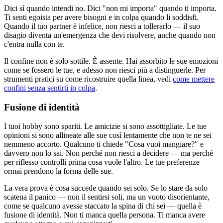
Dici sì quando intendi no. Dici "non mi importa" quando ti importa.
Ti senti egoista per avere bisogni e in colpa quando li soddisfi.
Quando il tuo partner è infelice, non riesci a tollerarlo — il suo
disagio diventa un'emergenza che devi risolvere, anche quando non
c'entra nulla con te.
Il confine non è solo sottile. È assente. Hai assorbito le sue emozioni
come se fossero le tue, e adesso non riesci più a distinguerle. Per
strumenti pratici su come ricostruire quella linea, vedi
come mettere
confini senza sentirti in colpa
.
Fusione di identità
I tuoi hobby sono spariti. Le amicizie si sono assottigliate. Le tue
opinioni si sono allineate alle sue così lentamente che non te ne sei
nemmeno accorto. Qualcuno ti chiede "Cosa vuoi mangiare?" e
davvero non lo sai. Non perché non riesci a decidere — ma perché
per riflesso controlli prima cosa vuole l'altro. Le tue preferenze
ormai prendono la forma delle sue.
La vera prova è cosa succede quando sei solo. Se lo stare da solo
scatena il panico — non il sentirsi soli, ma un vuoto disorientante,
come se qualcuno avesse staccato la spina di chi sei — quella è
fusione di identità. Non ti manca quella persona. Ti manca avere