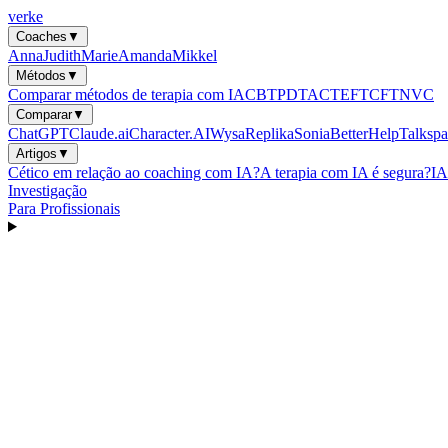
verke
Coaches
▼
Anna
Judith
Marie
Amanda
Mikkel
Métodos
▼
Comparar métodos de terapia com IA
CBT
PDT
ACT
EFT
CFT
NVC
Comparar
▼
ChatGPT
Claude.ai
Character.AI
Wysa
Replika
Sonia
BetterHelp
Talkspa
Artigos
▼
Cético em relação ao coaching com IA?
A terapia com IA é segura?
IA
Investigação
Para Profissionais