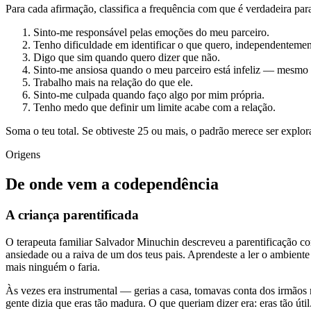
Para cada afirmação, classifica a frequência com que é verdadeira par
Sinto-me responsável pelas emoções do meu parceiro.
Tenho dificuldade em identificar o que quero, independentemen
Digo que sim quando quero dizer que não.
Sinto-me ansiosa quando o meu parceiro está infeliz — mesmo
Trabalho mais na relação do que ele.
Sinto-me culpada quando faço algo por mim própria.
Tenho medo que definir um limite acabe com a relação.
Soma o teu total. Se obtiveste 25 ou mais, o padrão merece ser explor
Origens
De onde vem a codependência
A criança parentificada
O terapeuta familiar Salvador Minuchin descreveu a parentificação co
ansiedade ou a raiva de um dos teus pais. Aprendeste a ler o ambiente
mais ninguém o faria.
Às vezes era instrumental — gerias a casa, tomavas conta dos irmãos m
gente dizia que eras tão madura. O que queriam dizer era: eras tão útil