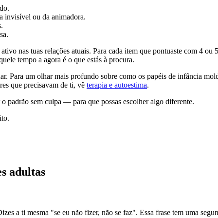
do.
a invisível ou da animadora.
.
sa.
 ativo nas tuas relações atuais. Para cada item que pontuaste com 4 ou
quele tempo a agora é o que estás à procura.
inar. Para um olhar mais profundo sobre como os papéis de infância mold
res que precisavam de ti, vê
terapia e autoestima
.
 o padrão sem culpa — para que possas escolher algo diferente.
to.
s adultas
 Dizes a ti mesma "se eu não fizer, não se faz". Essa frase tem uma seg