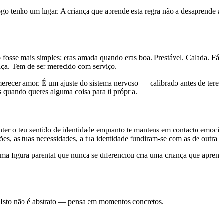
o tenho um lugar. A criança que aprende esta regra não a desaprende ao
 fosse mais simples: eras amada quando eras boa. Prestável. Calada. Fá
raça. Tem de ser merecido com serviço.
erecer amor. É um ajuste do sistema nervoso — calibrado antes de tere
es quando queres alguma coisa para ti própria.
r o teu sentido de identidade enquanto te mantens em contacto emoci
s, as tuas necessidades, a tua identidade fundiram-se com as de outra
 figura parental que nunca se diferenciou cria uma criança que aprend
. Isto não é abstrato — pensa em momentos concretos.