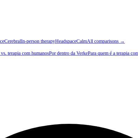
ce
Cerebral
In-person therapy
Headspace
Calm
All comparisons →
 vs. terapia com humanos
Por dentro da Verke
Para quem é a terapia co