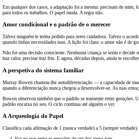
Em qualquer dos casos, a adaptação foi a mesma: precisam de mim, log
para todos os trabalhos. O papel muda. A regra não.
Amor condicional e o padrão de o merecer
Talvez ninguém te tenha pedido para seres cuidadora. Talvez o acordo
quando tinhas necessidades tuas. A lição foi clara: o amor não é de g
Não foi uma decisão consciente. Nenhuma criança se senta e decide m
traz calor, precisar traz frio. E agora, décadas depois, ainda te encolh
A perspetiva do sistema familiar
Murray Bowen chamou-lhe autodiferenciação — a capacidade de mante
quando a diferenciação nunca chegou a desenvolver-se. As tuas emoçõe
Bowen observou também que o padrão se transmite entre gerações. Uma
padrão encaixa no seu. O ciclo continua até alguém o ver.
A Arqueologia do Papel
Classifica cada afirmação de 1 (nunca verdade) a 5 (sempre verdade)
Era eu que geria as emoções de um dos meus pais.