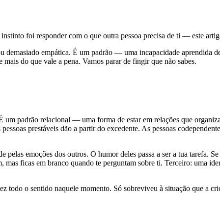
instinto foi responder com o que outra pessoa precisa de ti — este artigo
 demasiado empática. É um padrão — uma incapacidade aprendida de ex
te mais do que vale a pena. Vamos parar de fingir que não sabes.
um padrão relacional — uma forma de estar em relações que organiza t
 pessoas prestáveis dão a partir do excedente. As pessoas codependente
e pelas emoções dos outros. O humor deles passa a ser a tua tarefa. Se e
em, mas ficas em branco quando te perguntam sobre ti. Terceiro: uma id
Fez todo o sentido naquele momento. Só sobreviveu à situação que a cri