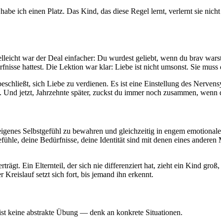
e ich einen Platz. Das Kind, das diese Regel lernt, verlernt sie nicht m
eicht war der Deal einfacher: Du wurdest geliebt, wenn du brav warst. 
fnisse hattest. Die Lektion war klar: Liebe ist nicht umsonst. Sie mus
chließt, sich Liebe zu verdienen. Es ist eine Einstellung des Nervensys
 Und jetzt, Jahrzehnte später, zuckst du immer noch zusammen, wenn d
eigenes Selbstgefühl zu bewahren und gleichzeitig in engem emotional
Gefühle, deine Bedürfnisse, deine Identität sind mit denen eines ande
ägt. Ein Elternteil, der sich nie differenziert hat, zieht ein Kind gr
 Kreislauf setzt sich fort, bis jemand ihn erkennt.
s ist keine abstrakte Übung — denk an konkrete Situationen.