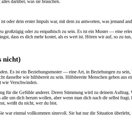
alles darüber, was sie brauchen.
en ist oder dein erster Impuls war, mit dem zu antworten, was jemand and
, zu großzügig oder zu empathisch zu sein. Es ist ein Muster — eine er
ängst, dass es dich mehr kostet, als es wert ist. Hören wir auf, so zu tun,
 nicht)
den. Es ist ein Beziehungsmuster — eine Art, in Beziehungen zu sein, 
ht dasselbe wie hilfsbereit zu sein. Hilfsbereite Menschen geben au
lt wie Verschwinden.
g für die Gefühle anderer. Deren Stimmung wird zu deinem Auftrag. We
alle um dich herum wollen, aber wenn man dich nach dir selbst fragt, k
, weißt du nicht, wer du bist.
Sie war einmal vollkommen sinnvoll. Sie hat nur die Situation überlebt, 