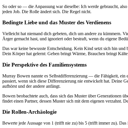
So oder so — die Anpassung war dieselbe: Ich werde gebraucht, also hab
jeden Job. Die Rolle ändert sich. Die Regel nicht.
Bedingte Liebe und das Muster des Verdienens
Vielleicht hat niemand dich gebeten, dich um andere zu kümmern. Viell
Ärger gemacht hast, und ignoriert oder bestraft, wenn du eigene Bedür
Das war keine bewusste Entscheidung. Kein Kind setzt sich hin und bes
Dein Körper hat gelernt: Geben bringt Wärme, Brauchen bringt Kälte.
Die Perspektive des Familiensystems
Murray Bowen nannte es Selbstdifferenzierung — die Fähigkeit, ein 
passiert, wenn sich diese Differenzierung nie entwickelt hat. Deine 
aufhörst und der andere anfängt.
Bowen beobachtete auch, dass sich das Muster über Generationen übertr
findet einen Partner, dessen Muster sich mit dem eigenen verzahnt. Der
Die Rollen-Archäologie
Bewerte jede Aussage von 1 (trifft nie zu) bis 5 (trifft immer zu). Da