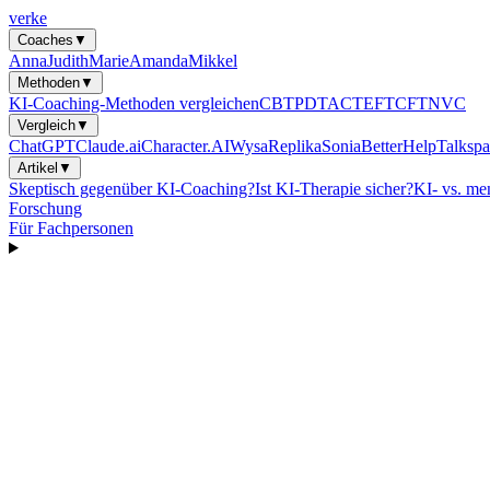
verke
Coaches
▼
Anna
Judith
Marie
Amanda
Mikkel
Methoden
▼
KI-Coaching-Methoden vergleichen
CBT
PDT
ACT
EFT
CFT
NVC
Vergleich
▼
ChatGPT
Claude.ai
Character.AI
Wysa
Replika
Sonia
BetterHelp
Talkspa
Artikel
▼
Skeptisch gegenüber KI-Coaching?
Ist KI-Therapie sicher?
KI- vs. me
Forschung
Für Fachpersonen