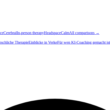
ce
Cerebral
In-person therapy
Headspace
Calm
All comparisons →
nschliche Therapie
Einblicke in Verke
Für wen KI-Coaching gemacht ist