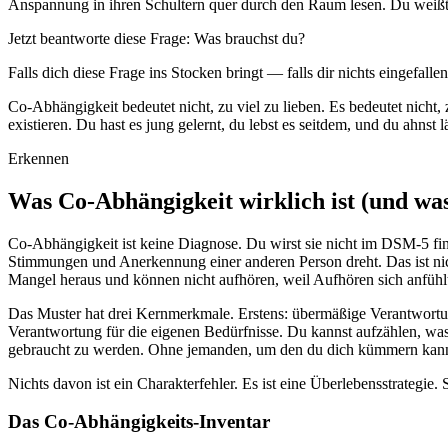
Anspannung in ihren Schultern quer durch den Raum lesen. Du weißt 
Jetzt beantworte diese Frage: Was brauchst du?
Falls dich diese Frage ins Stocken bringt — falls dir nichts eingefall
Co-Abhängigkeit bedeutet nicht, zu viel zu lieben. Es bedeutet nicht
existieren. Du hast es jung gelernt, du lebst es seitdem, und du ahnst l
Erkennen
Was Co-Abhängigkeit wirklich ist (und was
Co-Abhängigkeit ist keine Diagnose. Du wirst sie nicht im DSM-5 fin
Stimmungen und Anerkennung einer anderen Person dreht. Das ist nic
Mangel heraus und können nicht aufhören, weil Aufhören sich anfüh
Das Muster hat drei Kernmerkmale. Erstens: übermäßige Verantwortun
Verantwortung für die eigenen Bedürfnisse. Du kannst aufzählen, was 
gebraucht zu werden. Ohne jemanden, um den du dich kümmern kannst
Nichts davon ist ein Charakterfehler. Es ist eine Überlebensstrategie. 
Das Co-Abhängigkeits-Inventar