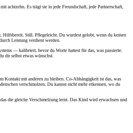
it achtzehn. Es trägt sie in jede Freundschaft, jede Partnerschaft,
Hilfsbereit. Still. Pflegeleicht. Du wurdest gelobt, wenn du keinen
s durch Leistung verdient werden.
tems — kalibriert, bevor du Worte hattest für das, was passierte.
u dir selbst etwas wünschst.
em Kontakt mit anderen zu bleiben. Co-Abhängigkeit ist das, was
ren Menschen verschmolzen. Du kannst nicht mehr erkennen, wo du
oß, das die gleiche Verschmelzung lernt. Das Kind wird erwachsen und