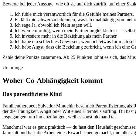
Bewerte bei jeder Aussage, wie oft sie auf dich zutrifft, auf einer Ska
Ich fühle mich verantwortlich für die Gefühle meines Partners.
Es fällt mir schwer zu erkennen, was ich unabhängig von meine
Ich sage Ja, obwohl ich Nein sagen will.
Ich werde unruhig, wenn mein Partner unglücklich ist — selbst 
Ich investiere mehr in die Beziehung als mein Partner.
Ich habe ein schlechtes Gewissen, wenn ich etwas für mich selb
Ich habe Angst, dass die Beziehung zerbricht, wenn ich eine Gr
Zähle deine Punkte zusammen. Ab 25 Punkten lohnt es sich, das Muste
Ursprünge
Woher Co-Abhängigkeit kommt
Das parentifizierte Kind
Familientherapeut Salvador Minuchin beschrieb Parentifizierung al
der die Traurigkeit, Angst oder Wut eines Elternteils auffing. Du h
losgegangen, um ihn abzufangen, weil es sonst niemand tat.
Manchmal war es ganz praktisch — du hast den Haushalt geschmissen
Jahre alt und hast die Arbeit eines Erwachsenen gemacht, und alle sagt