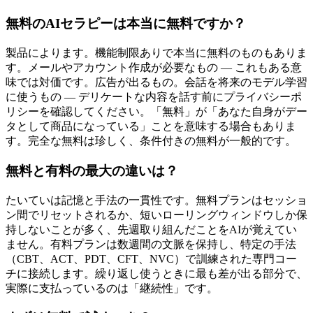
無料のAIセラピーは本当に無料ですか？
製品によります。機能制限ありで本当に無料のものもありま
す。メールやアカウント作成が必要なもの — これもある意
味では対価です。広告が出るもの。会話を将来のモデル学習
に使うもの — デリケートな内容を話す前にプライバシーポ
リシーを確認してください。「無料」が「あなた自身がデー
タとして商品になっている」ことを意味する場合もありま
す。完全な無料は珍しく、条件付きの無料が一般的です。
無料と有料の最大の違いは？
たいていは記憶と手法の一貫性です。無料プランはセッショ
ン間でリセットされるか、短いローリングウィンドウしか保
持しないことが多く、先週取り組んだことをAIが覚えてい
ません。有料プランは数週間の文脈を保持し、特定の手法
（CBT、ACT、PDT、CFT、NVC）で訓練された専門コー
チに接続します。繰り返し使うときに最も差が出る部分で、
実際に支払っているのは「継続性」です。