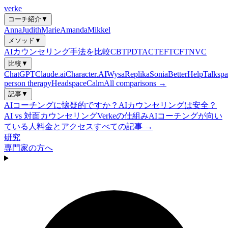
verke
コーチ紹介
▼
Anna
Judith
Marie
Amanda
Mikkel
メソッド
▼
AIカウンセリング手法を比較
CBT
PDT
ACT
EFT
CFT
NVC
比較
▼
ChatGPT
Claude.ai
Character.AI
Wysa
Replika
Sonia
BetterHelp
Talkspa
person therapy
Headspace
Calm
All comparisons →
記事
▼
AIコーチングに懐疑的ですか？
AIカウンセリングは安全？
AI vs 対面カウンセリング
Verkeの仕組み
AIコーチングが向い
ている人
料金とアクセス
すべての記事 →
研究
専門家の方へ