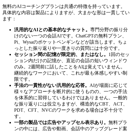
無料のAIコーチングプランは共通の特徴を持っています。
具体的な内容は製品によりますが、大まかな形は一貫してい
ます：
汎用的なAIとの基本的なチャット。
専門分野の振り分
けのない一つの会話AIです。ChatGPTの無料プラン、
Pi、Wysaのポケットペンギンなどが該当します。ちょ
っとした振り返りや一度きりの質問には十分です。
セッション間の記憶が限定的、またはなし。
1回のセッ
ション内だけの記憶か、直近の会話の短いウィンドウ
のみ。2週間前に話したことをAIは覚えていません。
継続的なワークにおいて、これが最も体感しやすい制
限です。
手法の一貫性がない汎用的な応答。
AIが場面に応じて
様々なアプローチを断片的に使うものの、一つの手法
を体系的に習得しているわけではありません。一般的
な振り返りには役立ちますが、構造的なCBT、ACT、
PDT、CFT、NVCのワークを求める場合は不十分で
す。
一部の製品では広告やアップセル表示あり。
無料プラ
ンの中には、広告や動画、会話中のアップグレード案