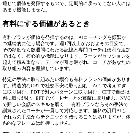
通じて価値を発揮するもので、定期的に戻ってこない人には
あまり機能しません。
有料にする価値があるとき
有料プランが価値を発揮するのは、AIコーチングを頻繁か
つ継続的に使う場合です。週1回以上がおおよその目安で、
その頻度なら数週間にわたる記憶と専門コーチは便利な追加
ではなく、核心的な機能になります。ワークがセッションを
超えて積み重なり、テーマが引き継がれ、コーチがあなたの
取り組み内容を理解しています。
特定の手法に取り組みたい場合も有料プランの価値がありま
す。構造的なCBTで社交不安に取り組む、ACTで考えすぎ
に取り組む、PDTで対人パターンに取り組む、CFTで自己批
判に取り組む、EFTでパートナーとの葛藤に取り組む、NVC
で難しい会話のスキルを磨く — 有料プランならその手法で
訓練されたコーチが一貫して対応します。無料の汎用AIも
それらの手法からテクニックを借りることはありますが、体
系的なフレームは維持しません。