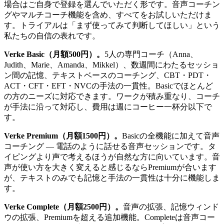
場合はご自身で登録を選んでいただく形です。音声コーチン
グやマルチコーチ機能を含め、すべてをお試しいただけま
す。トライアルは「まず使ってみて判断してほしい」という
私たちの自信の表れです。
Verke Basic（月額500円）。
5人の専門コーチ（Anna、
Judith、Marie、Amanda、Mikkel）、数週間にわたるセッショ
ン間の記憶、テキストベースのコーチング、CBT・PDT・
ACT・CFT・EFT・NVCの手法の一貫性。Basicでほとんど
の方のニーズに対応できます。ワークが積み重なり、コーチ
が手法に沿って対応し、費用は週にコーヒー一杯分以下で
す。
Verke Premium（月額1500円）。
Basicの全機能に加えて音声
コーチング — 電話のように話せる音声セッションです。タ
イピングより声で考えるほうが自然な方に向いています。音
声が使い方を大きく変えると感じるならPremiumが合います
が、テキストのみでも記憶と手法の一貫性は十分に機能しま
す。
Verke Complete（月額2500円）。
音声の拡張、記憶ウィンド
ウの拡張、Premiumを超える追加機能。Completeは音声コー