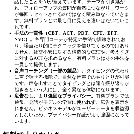
話したことをAIが覚えています。テーマが引き継が
れ、フォローアップの質問が自然につながり、ワーク
が毎回リセットされるのではなく積み重なっていきま
す。無料プランとの最も目に見える違いはたいていこ
れです。
手法の一貫性（CBT、ACT、PDT、CFT、EFT、
NVC）。
各専門コーチが特定の手法で訓練されてお
り、場当たり的にテクニックを借りてくるのではあり
ません。社交不安に対する構造的なCBTや、考えすぎ
に対するACTを求めるなら、有料プランはその手法を
一貫して提供します。
音声コーチング（一部の製品）。
タイピングの代わり
に声で話せる機能で、自然な音声でのやりとりが可能
です。声を出すことでタイピングとは違う振り返りが
起きるという人には、全く異なる体験になります。
広告なし、より強固なプライバシー。
有料プランでは
通常、会話がモデルの学習に使われず、広告も表示さ
れません。ビジネスモデルがユーザーデータを収益源
としないため、プライバシー保証がより強固になって
います。