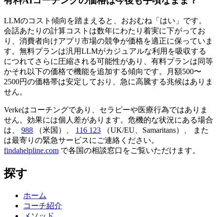
有料AIコーチングの価格は今後も手頃なまま？
LLMのコスト傾向を踏まえると、おおむね「はい」です。
会話あたりの計算コストは数年にわたり着実に下がってお
り、消費者向けアプリ市場の競争が価格を適正に保っていま
す。無料プランは汎用LLMがカジュアルな利用を吸収する
につれてさらに圧縮される可能性があり、有料プランは同等
かそれ以下の価格で機能を追加する傾向です。月額500〜
2500円の価格帯は安定しており、急に高騰する兆候はありま
せん。
Verkeはコーチングであり、セラピーや医療行為ではありま
せん。効果には個人差があります。危機的な状況にある場合
は、
988
（米国）、
116 123
（UK/EU、Samaritans）、
また
は最寄りの緊急サービスにご連絡ください。
findahelpline.com
で各国の相談窓口をご覧いただけます。
探す
ホーム
コーチ紹介
メソッド