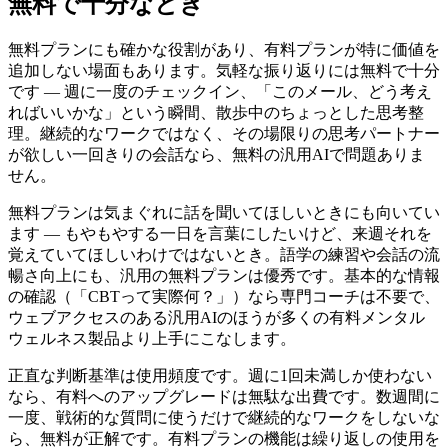
無料で十分なとき
無料プランにも確かな役割があり、有料プランが特に価値を
追加しない場面もあります。気軽な振り返りには無料で十分
です — 週に一度のチェックイン、「このメール、どう考え
ればいいかな」という瞬間、散歩中のちょっとした思考整
理。継続的なワークではなく、その場限りの思考パートナー
が欲しい一回きりの会話なら、無料の汎用AIで問題ありま
せん。
無料プランは気まぐれに話を聞いてほしいときにも向いてい
ます — もやもやする一日を言葉にしたいけど、来週それを
覚えていてほしいわけではないとき。語学の練習や会話の流
暢さ向上にも、汎用の無料プランは優秀です。基本的な情報
の確認（「CBTって実際何？」）なら専門コーチは不要で、
ウェブアクセスのある汎用AIのほうが多くの有料メンタル
ウェルネス製品より上手にこなします。
正直な判断基準は使用頻度です。週に1回未満しか使わない
なら、有料へのアップグレードは無駄な出費です。数週間に
一度、戦術的な質問に使うだけで継続的なワークをしないな
ら、無料が正解です。有料プランの機能は繰り返しの使用を