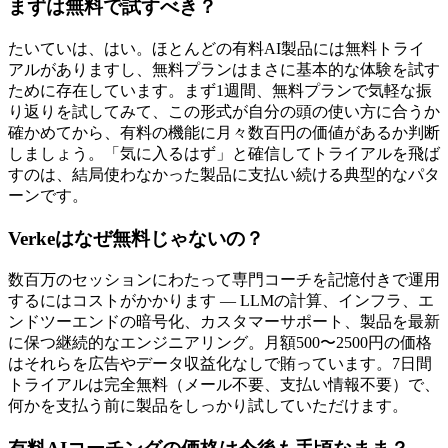
まずは無料で試すべき？
たいていは、はい。ほとんどの有料AI製品には無料トライ
アルがありますし、無料プランはまさに基本的な体験を試す
ために存在しています。まず1週間、無料プランで気軽な振
り返りを試してみて、この形式が自分の頭の使い方に合うか
確かめてから、有料の機能に月々数百円の価値があるか判断
しましょう。「気に入るはず」と確信してトライアルを飛ば
すのは、結局使わなかった製品に支払い続ける典型的なパタ
ーンです。
Verkeはなぜ無料じゃないの？
数百万のセッションにわたって専門コーチを記憶付きで運用
するにはコストがかかります — LLMの計算、インフラ、エ
ンドツーエンドの暗号化、カスタマーサポート、製品を最新
に保つ継続的なエンジニアリング。月額500〜2500円の価格
はそれらを広告やデータ収益化なしで賄っています。7日間
トライアルは完全無料（メール不要、支払い情報不要）で、
何かを支払う前に製品をしっかり試していただけます。