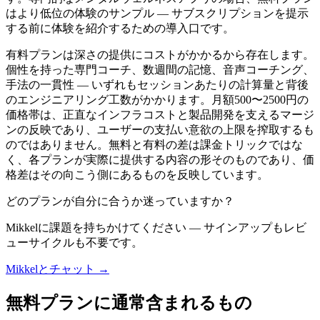
はより低位の体験のサンプル — サブスクリプションを提示
する前に体験を紹介するための導入口です。
有料プランは深さの提供にコストがかかるから存在します。
個性を持った専門コーチ、数週間の記憶、音声コーチング、
手法の一貫性 — いずれもセッションあたりの計算量と背後
のエンジニアリング工数がかかります。月額500〜2500円の
価格帯は、正直なインフラコストと製品開発を支えるマージ
ンの反映であり、ユーザーの支払い意欲の上限を搾取するも
のではありません。無料と有料の差は課金トリックではな
く、各プランが実際に提供する内容の形そのものであり、価
格差はその向こう側にあるものを反映しています。
どのプランが自分に合うか迷っていますか？
Mikkelに課題を持ちかけてください — サインアップもレビ
ューサイクルも不要です。
Mikkelとチャット →
無料プランに通常含まれるもの