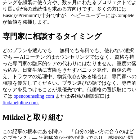
チングを頻繁に使う方や、数ヶ月にわたるプロジェクトでよ
り長い記憶の連続性を求める方向けです。多くの方には
BasicかPremiumで十分ですが、ヘビーユーザーにはComplete
が価値を発揮します。
専門家に相談するタイミング
どのプランを選んでも — 無料でも有料でも、使わない選択
でも — AIコーチングはカウンセリングではなく、資格を持
った専門家の臨床的ケアの代わりにはなりません。重度の落
ち込み、日常生活に支障をきたすパニック発作、自傷の考
え、トラウマの処理中、物質依存がある場合は、専門家への
相談を優先してください。プラン選びの話ではなく、専門的
なケアを見つけることが最優先です。低価格の選択肢につい
ては
opencounseling.com
または各国の相談窓口は
findahelpline.com
。
Mikkelと取り組む
この記事の根本にある問い — 「自分の使い方に合うのはど
のプラン？」— は戦略的な比較の問いであり、感情的な問