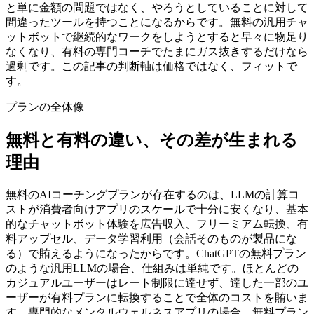
と単に金額の問題ではなく、やろうとしていることに対して
間違ったツールを持つことになるからです。無料の汎用チャ
ットボットで継続的なワークをしようとすると早々に物足り
なくなり、有料の専門コーチでたまにガス抜きするだけなら
過剰です。この記事の判断軸は価格ではなく、フィットで
す。
プランの全体像
無料と有料の違い、その差が生まれる
理由
無料のAIコーチングプランが存在するのは、LLMの計算コ
ストが消費者向けアプリのスケールで十分に安くなり、基本
的なチャットボット体験を広告収入、フリーミアム転換、有
料アップセル、データ学習利用（会話そのものが製品にな
る）で賄えるようになったからです。ChatGPTの無料プラン
のような汎用LLMの場合、仕組みは単純です。ほとんどの
カジュアルユーザーはレート制限に達せず、達した一部のユ
ーザーが有料プランに転換することで全体のコストを賄いま
す。専門的なメンタルウェルネスアプリの場合、無料プラン